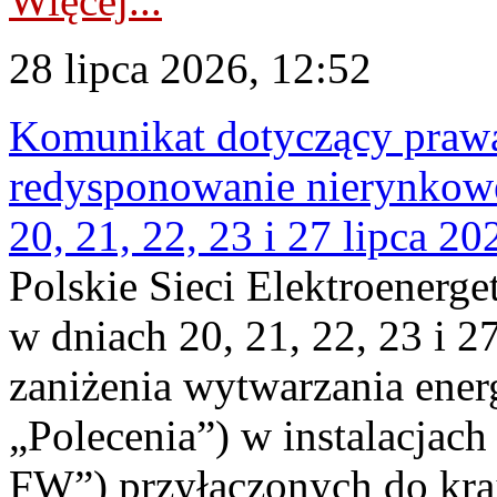
Więcej...
28 lipca 2026, 12:52
Komunikat dotyczący praw
redysponowanie nierynkowe
20, 21, 22, 23 i 27 lipca 202
Polskie Sieci Elektroenerge
w dniach 20, 21, 22, 23 i 2
zaniżenia wytwarzania energi
„Polecenia”) w instalacjach
FW”) przyłączonych do kr