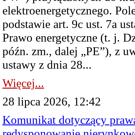
elektroenergetycznego. Pol
podstawie art. 9c ust. 7a us
Prawo energetyczne (t. j. D
późn. zm., dalej „PE”), z u
ustawy z dnia 28...
Więcej...
28 lipca 2026, 12:42
Komunikat dotyczący praw
redysponowanie nierynkowe 