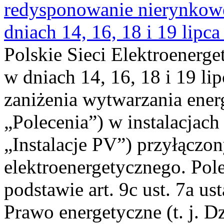
redysponowanie nierynkowe 
dniach 14, 16, 18 i 19 lipca
Polskie Sieci Elektroenerge
w dniach 14, 16, 18 i 19 li
zaniżenia wytwarzania energi
„Polecenia”) w instalacjach
„Instalacje PV”) przyłączo
elektroenergetycznego. Pol
podstawie art. 9c ust. 7a us
Prawo energetyczne (t. j. Dz