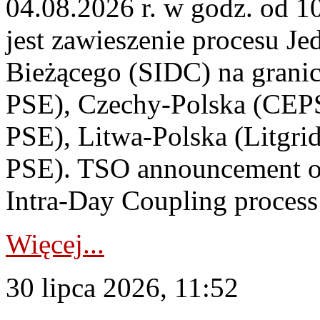
04.08.2026 r. w godz. od 
jest zawieszenie procesu J
Bieżącego (SIDC) na grani
PSE), Czechy-Polska (CEP
PSE), Litwa-Polska (Litgri
PSE). TSO announcement on
Intra-Day Coupling process
Więcej...
30 lipca 2026, 11:52