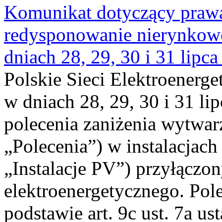
Komunikat dotyczący praw
redysponowanie nierynkowe 
dniach 28, 29, 30 i 31 lipca
Polskie Sieci Elektroenerge
w dniach 28, 29, 30 i 31 lip
polecenia zaniżenia wytwarz
„Polecenia”) w instalacjach
„Instalacje PV”) przyłączo
elektroenergetycznego. Pol
podstawie art. 9c ust. 7a us