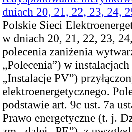
dniach 20, 21, 22, 23, 24, 2
Polskie Sieci Elektroenerge
w dniach 20, 21, 22, 23, 24,
polecenia zaniżenia wytwarz
„Polecenia”) w instalacjach
„Instalacje PV”) przyłączo
elektroenergetycznego. Pol
podstawie art. 9c ust. 7a us
Prawo energetyczne (t. j. Dz
zm., dalej „PE”), z uwzględ