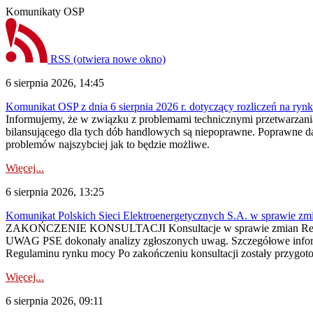
Komunikaty OSP
RSS
(otwiera nowe okno)
6 sierpnia 2026, 14:45
Komunikat OSP z dnia 6 sierpnia 2026 r. dotyczący rozliczeń na rynku
Informujemy, że w związku z problemami technicznymi przetwarzani
bilansującego dla tych dób handlowych są niepoprawne. Poprawne dane
problemów najszybciej jak to będzie możliwe.
Więcej...
6 sierpnia 2026, 13:25
Komunikat Polskich Sieci Elektroenergetycznych S.A. w sprawie z
ZAKOŃCZENIE KONSULTACJI Konsultacje w sprawie zmian Regula
UWAG PSE dokonały analizy zgłoszonych uwag. Szczegółowe informac
Regulaminu rynku mocy Po zakończeniu konsultacji zostały przygoto
Więcej...
6 sierpnia 2026, 09:11