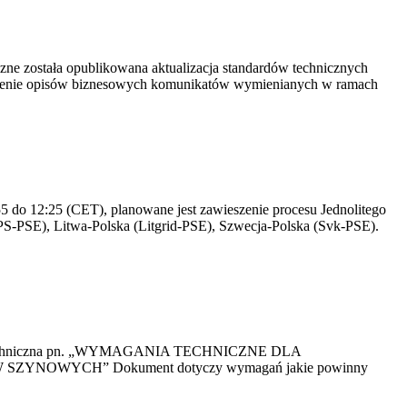
yczne została opublikowana aktualizacja standardów technicznych
owienie opisów biznesowych komunikatów wymienianych w ramach
 do 12:25 (CET), planowane jest zawieszenie procesu Jednolitego
S-PSE), Litwa-Polska (Litgrid-PSE), Szwecja-Polska (Svk-PSE).
kacja Techniczna pn. „WYMAGANIA TECHNICZNE DLA
OWYCH” Dokument dotyczy wymagań jakie powinny