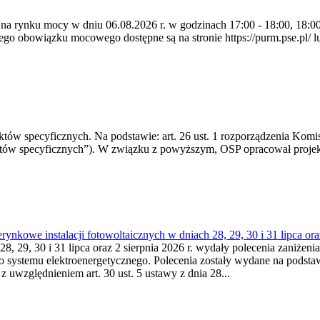
 na rynku mocy w dniu 06.08.2026 r. w godzinach 17:00 - 18:00, 18:00 
 obowiązku mocowego dostępne są na stronie https://purm.pse.pl/ lu
 specyficznych. Na podstawie: art. 26 ust. 1 rozporządzenia Komisji
któw specyficznych”). W związku z powyższym, OSP opracował proje
kowe instalacji fotowoltaicznych w dniach 28, 29, 30 i 31 lipca ora
8, 29, 30 i 31 lipca oraz 2 sierpnia 2026 r. wydały polecenia zaniżenia
o systemu elektroenergetycznego. Polecenia zostały wydane na podstawi
 z uwzględnieniem art. 30 ust. 5 ustawy z dnia 28...