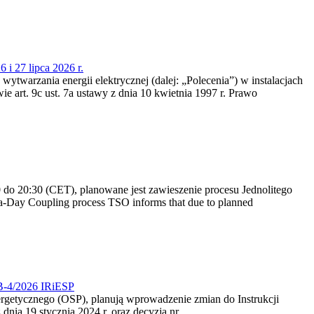
 i 27 lipca 2026 r.
 wytwarzania energii elektrycznej (dalej: „Polecenia”) w instalacjach
e art. 9c ust. 7a ustawy z dnia 10 kwietnia 1997 r. Prawo
do 20:30 (CET), planowane jest zawieszenie procesu Jednolitego
-Day Coupling process TSO informs that due to planned
CB-4/2026 IRiESP
nergetycznego (OSP), planują wprowadzenie zmian do Instrukcji
nia 19 stycznia 2024 r. oraz decyzją nr