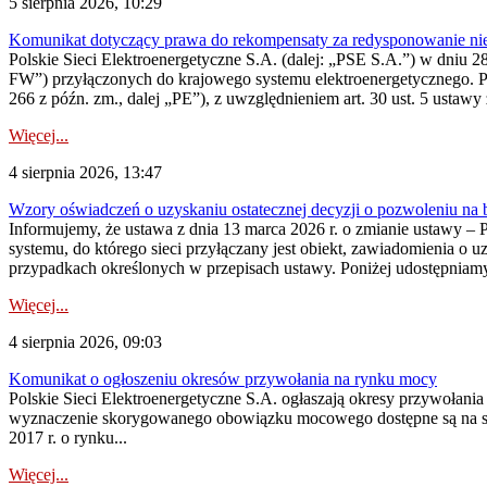
5 sierpnia 2026, 10:29
Komunikat dotyczący prawa do rekompensaty za redysponowanie nier
Polskie Sieci Elektroenergetyczne S.A. (dalej: „PSE S.A.”) w dniu 28 
FW”) przyłączonych do krajowego systemu elektroenergetycznego. Pole
266 z późn. zm., dalej „PE”), z uwzględnieniem art. 30 ust. 5 ustawy z
Więcej...
4 sierpnia 2026, 13:47
Wzory oświadczeń o uzyskaniu ostatecznej decyzji o pozwoleniu na
Informujemy, że ustawa z dnia 13 marca 2026 r. o zmianie ustawy – 
systemu, do którego sieci przyłączany jest obiekt, zawiadomienia o 
przypadkach określonych w przepisach ustawy. Poniżej udostępniam
Więcej...
4 sierpnia 2026, 09:03
Komunikat o ogłoszeniu okresów przywołania na rynku mocy
Polskie Sieci Elektroenergetyczne S.A. ogłaszają okresy przywołan
wyznaczenie skorygowanego obowiązku mocowego dostępne są na stroni
2017 r. o rynku...
Więcej...