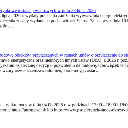
ynkowe instalacji wiatrowych w dniu 28 lipca 2026
lipca 2026 r. wydały polecenia zaniżenia wytwarzania energii elektrycz
cenia zostały wydane na podstawie art. 9c ust. 7a ustawy z dnia 10 k
 dnia...
 budowę obiektów przyłączanych w ramach umów o przyłączenie do sie
Prawo energetyczne oraz niektórych innych ustaw (Dz.U. z 2026 r. po
uzyskaniu ostatecznej decyzji o pozwoleniu na budowę. Obowiązek ten 
y wzory oświadczeń/zawiadomień, które mogą zostać...
ia na rynku mocy w dniu 04.08.2026 r. w godzinach 17:00 - 18:00 i 1
e https://purm.pse.pl/ lub https://www.pse.pl/rynek-mocy-okresy-prz