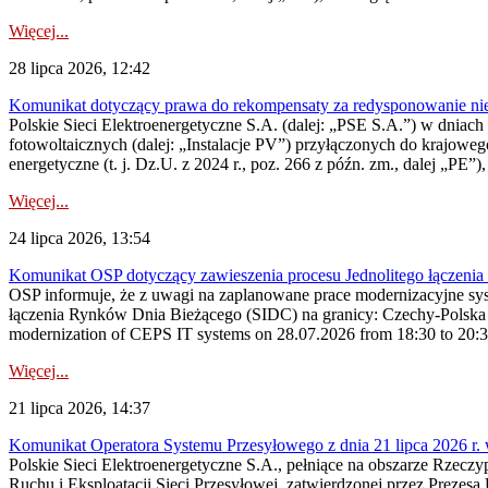
Więcej...
28 lipca 2026, 12:42
Komunikat dotyczący prawa do rekompensaty za redysponowanie nieryn
Polskie Sieci Elektroenergetyczne S.A. (dalej: „PSE S.A.”) w dniach 2
fotowoltaicznych (dalej: „Instalacje PV”) przyłączonych do krajoweg
energetyczne (t. j. Dz.U. z 2024 r., poz. 266 z późn. zm., dalej „PE”),
Więcej...
24 lipca 2026, 13:54
Komunikat OSP dotyczący zawieszenia procesu Jednolitego łączeni
OSP informuje, że z uwagi na zaplanowane prace modernizacyjne sy
łączenia Rynków Dnia Bieżącego (SIDC) na granicy: Czechy-Polska 
modernization of CEPS IT systems on 28.07.2026 from 18:30 to 20:30, 
Więcej...
21 lipca 2026, 14:37
Komunikat Operatora Systemu Przesyłowego z dnia 21 lipca 2026 r. 
Polskie Sieci Elektroenergetyczne S.A., pełniące na obszarze Rzecz
Ruchu i Eksploatacji Sieci Przesyłowej, zatwierdzonej przez Prezes