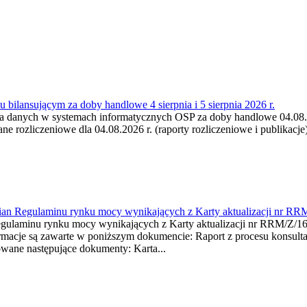
 bilansującym za doby handlowe 4 sierpnia i 5 sierpnia 2026 r.
a danych w systemach informatycznych OSP za doby handlowe 04.08.202
 rozliczeniowe dla 04.08.2026 r. (raporty rozliczeniowe i publikacje)
mian Regulaminu rynku mocy wynikających z Karty aktualizacji nr RR
minu rynku mocy wynikających z Karty aktualizacji nr RRM/Z/
je są zawarte w poniższym dokumencie: Raport z procesu konsultacj
wane następujące dokumenty: Karta...