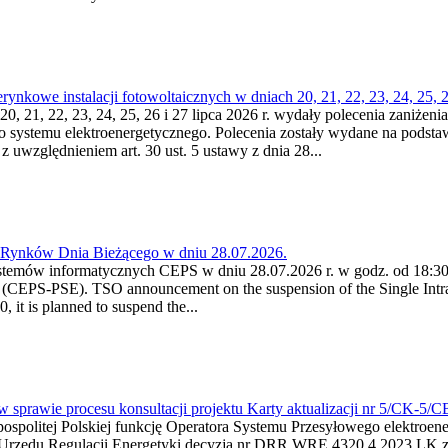
kowe instalacji fotowoltaicznych w dniach 20, 21, 22, 23, 24, 25, 26
0, 21, 22, 23, 24, 25, 26 i 27 lipca 2026 r. wydały polecenia zaniżenia
o systemu elektroenergetycznego. Polecenia zostały wydane na podstawi
 z uwzględnieniem art. 30 ust. 5 ustawy z dnia 28...
a Rynków Dnia Bieżącego w dniu 28.07.2026.
stemów informatycznych CEPS w dniu 28.07.2026 r. w godz. od 18:30 
(CEPS-PSE). TSO announcement on the suspension of the Single Intra
it is planned to suspend the...
w sprawie procesu konsultacji projektu Karty aktualizacji nr 5/CK-5/
ypospolitej Polskiej funkcję Operatora Systemu Przesyłowego elektroe
a Urzędu Regulacji Energetyki decyzją nr DRR.WRE.4320.4.2023.LK z d