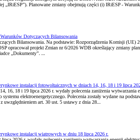
j „IRiESP”). Planowane zmiany obejmują części (i) IRiESP - Warunki 
26 Warunków Dotyczących Bilansowania
ących Bilansowania. Na podstawie: Rozporządzenia Komisji (UE) 2017
OSP opracował projekt Zmian nr 6/2026 WDB określający zmiany pla
ładce „Dokumenty”. ...
kowe instalacji fotowoltaicznych w dniach 14, 16, 18 i 19 lipca 202
4, 16, 18 i 19 lipca 2026 r. wydały polecenia zaniżenia wytwarzania ene
o systemu elektroenergetycznego. Polecenia zostały wydane na podstawi
 z uwzględnieniem art. 30 ust. 5 ustawy z dnia 28...
ynkowe instalacji wiatrowych w dniu 18 lipca 2026 r.
lipca 2026 r. wydały polecenia zaniżenia wytwarzania energii elektrycz