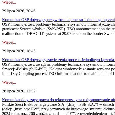
Więcej...
29 lipca 2026, 20:46
Komunikat OSP dotyczący przywrócenia procesu Jednolitego łączen
OSP informuje, że z problemy techniczne systemów informatycznyc
granicach: Szwecja-Polska (SvK-PSE). TSO announcement on the resto
malfunction of DBAG IT systems at 29.07.2026 on the border Swed
Więcej...
29 lipca 2026, 18:45
Komunikat OSP dotyczący zawieszenia procesu Jednolitego łączeni
OSP informuje, że z uwagi na problemy techniczne systemów inform
Szwecja-Polska (SvK-PSE). Kolejna wiadomość zostanie wysłana po 
Intra-Day Coupling process TSO informs that due to malfunction of
Więcej...
28 lipca 2026, 12:52
Komunikat dotyczący prawa do rekompensaty za redysponowanie niery
Polskie Sieci Elektroenergetyczne S.A. (dalej: „PSE S.A.”) w dniach 
(dalej: „Instalacje FW”) przyłączonych do krajowego systemu elektroe
2024 roku, poz. 266 z późn. zm., dalej „PE”), z uwzględnieniem art. 3