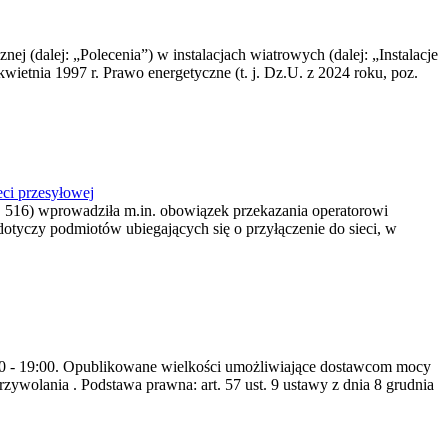
nej (dalej: „Polecenia”) w instalacjach wiatrowych (dalej: „Instalacje
wietnia 1997 r. Prawo energetyczne (t. j. Dz.U. z 2024 roku, poz.
ci przesyłowej
z. 516) wprowadziła m.in. obowiązek przekazania operatorowi
dotyczy podmiotów ubiegających się o przyłączenie do sieci, w
8:00 - 19:00. Opublikowane wielkości umożliwiające dostawcom mocy
ywolania . Podstawa prawna: art. 57 ust. 9 ustawy z dnia 8 grudnia