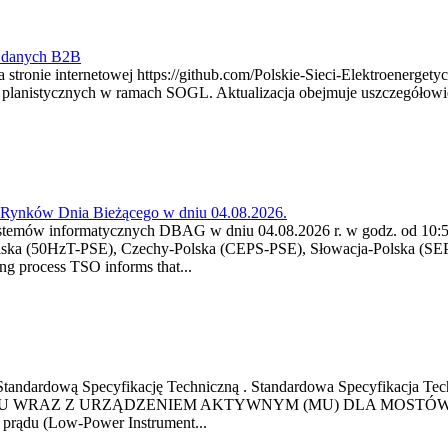
y danych B2B
 stronie internetowej https://github.com/Polskie-Sieci-Elektroenerget
ch planistycznych w ramach SOGL. Aktualizacja obejmuje uszczegół
a Rynków Dnia Bieżącego w dniu 04.08.2026.
stemów informatycznych DBAG w dniu 04.08.2026 r. w godz. od 10:55
lska (50HzT-PSE), Czechy-Polska (CEPS-PSE), Słowacja-Polska (SEP
g process TSO informs that...
ową Standardową Specyfikację Techniczną . Standardowa Specyfi
 WRAZ Z URZĄDZENIEM AKTYWNYM (MU) DLA MOSTÓW SZYN
u prądu (Low-Power Instrument...