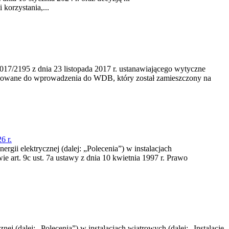
korzystania,...
/2195 z dnia 23‍ listopada 2017 r. ustanawiającego wytyczne
nowane do wprowadzenia do WDB, który został zamieszczony na
6 r.
rgii elektrycznej (dalej: „Polecenia”) w instalacjach
e art. 9c ust. 7a ustawy z dnia 10 kwietnia 1997 r. Prawo
nej (dalej: „Polecenia”) w instalacjach wiatrowych (dalej: „Instalacje