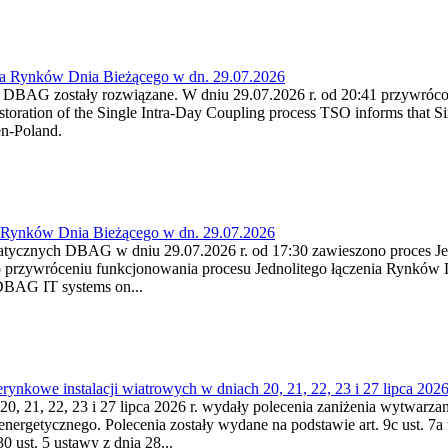
ia Rynków Dnia Bieżącego w dn. 29.07.2026
h DBAG zostały rozwiązane. W dniu 29.07.2026 r. od 20:41 przywróco
ration of the Single Intra-Day Coupling process TSO informs that Si
en-Poland.
a Rynków Dnia Bieżącego w dn. 29.07.2026
atycznych DBAG w dniu 29.07.2026 r. od 17:30 zawieszono proces Je
przywróceniu funkcjonowania procesu Jednolitego łączenia Rynków D
 DBAG IT systems on...
nkowe instalacji wiatrowych w dniach 20, 21, 22, 23 i 27 lipca 2026 
20, 21, 22, 23 i 27 lipca 2026 r. wydały polecenia zaniżenia wytwarzani
nergetycznego. Polecenia zostały wydane na podstawie art. 9c ust. 7a 
0 ust. 5 ustawy z dnia 28...