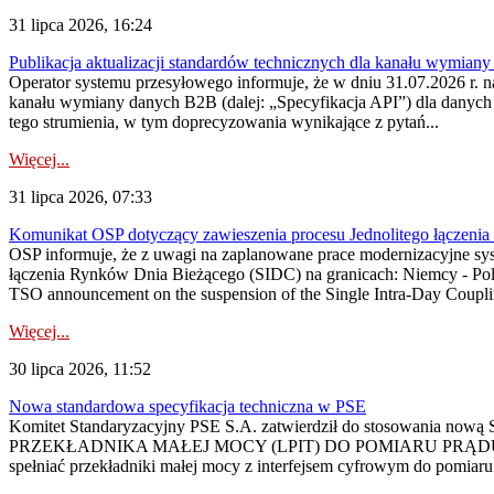
31 lipca 2026, 16:24
Publikacja aktualizacji standardów technicznych dla kanału wymian
Operator systemu przesyłowego informuje, że w dniu 31.07.2026 r. na
kanału wymiany danych B2B (dalej: „Specyfikacja API”) dla dany
tego strumienia, w tym doprecyzowania wynikające z pytań...
Więcej...
31 lipca 2026, 07:33
Komunikat OSP dotyczący zawieszenia procesu Jednolitego łączeni
OSP informuje, że z uwagi na zaplanowane prace modernizacyjne sy
łączenia Rynków Dnia Bieżącego (SIDC) na granicach: Niemcy - Po
TSO announcement on the suspension of the Single Intra-Day Couplin
Więcej...
30 lipca 2026, 11:52
Nowa standardowa specyfikacja techniczna w PSE
Komitet Standaryzacyjny PSE S.A. zatwierdził do stosowania n
PRZEKŁADNIKA MAŁEJ MOCY (LPIT) DO POMIARU PRĄDU
spełniać przekładniki małej mocy z interfejsem cyfrowym do pomiar