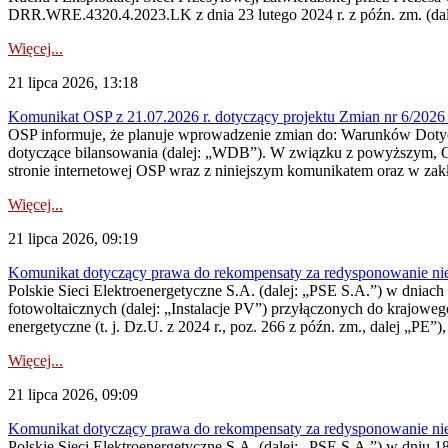
DRR.WRE.4320.4.2023.LK z dnia 23 lutego 2024 r. z późn. zm. (dale
Więcej...
21 lipca 2026, 13:18
Komunikat OSP z 21.07.2026 r. dotyczący projektu Zmian nr 6/20
OSP informuje, że planuje wprowadzenie zmian do: Warunków Dotycz
dotyczące bilansowania (dalej: „WDB”). W związku z powyższym, 
stronie internetowej OSP wraz z niniejszym komunikatem oraz w zak
Więcej...
21 lipca 2026, 09:19
Komunikat dotyczący prawa do rekompensaty za redysponowanie nieryn
Polskie Sieci Elektroenergetyczne S.A. (dalej: „PSE S.A.”) w dniach 1
fotowoltaicznych (dalej: „Instalacje PV”) przyłączonych do krajoweg
energetyczne (t. j. Dz.U. z 2024 r., poz. 266 z późn. zm., dalej „PE”),
Więcej...
21 lipca 2026, 09:09
Komunikat dotyczący prawa do rekompensaty za redysponowanie nier
Polskie Sieci Elektroenergetyczne S.A. (dalej: „PSE S.A.”) w dniu 18 