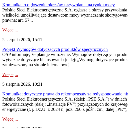
Komunikat o ogłoszeniu okresów przywołania na rynku mocy
Polskie Sieci Elektroenergetyczne S.A. ogłaszają okresy przywołania
wielkości umożliwiające dostawcom mocy wyznaczenie skorygowanego
prawna: art. 57...
Więcej...
5 sierpnia 2026, 15:11
Projekt Wymogów dotyczących produktów specyficznych
OSP informuje, że planuje wdrożenie: Wymogów dotyczących produktów
wytyczne dotyczące bilansowania (dalej: „Wymogi dotyczące produ
zamieszczony na stronie internetowej...
Więcej...
5 sierpnia 2026, 10:31
Komunikat dotyczący prawa do rekompensaty za redysponowanie nieryn
Polskie Sieci Elektroenergetyczne S.A. (dalej: „PSE S.A.”) w dniach 2
fotowoltaicznych (dalej: „Instalacje PV”) przyłączonych do krajoweg
energetyczne (t. j. Dz.U. z 2024 r., poz. 266 z późn. zm., dalej „PE”),
Więcej...