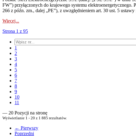
FW”) przyłączonych do krajowego systemu elektroenergetycznego. Pole
266 z późn. zm., dalej „PE”), z uwzględnieniem art. 30 ust. 5 ustawy z
Więcej...
Strona 1 z 95
1
2
3
4
5
6
7
8
9
10
11
— 20 Pozycji na stronę
Wyświetlanie 1 - 20 z 1 885 rezultatów.
← Pierwszy
Poprzedni