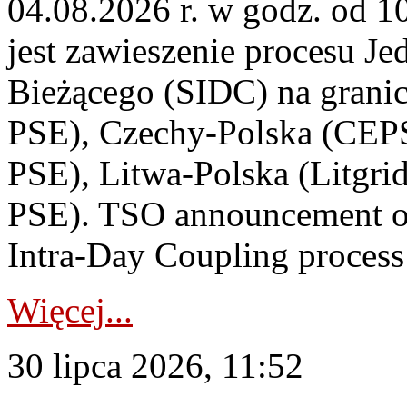
04.08.2026 r. w godz. od 
jest zawieszenie procesu J
Bieżącego (SIDC) na grani
PSE), Czechy-Polska (CEP
PSE), Litwa-Polska (Litgri
PSE). TSO announcement on
Intra-Day Coupling process
Więcej...
30 lipca 2026, 11:52