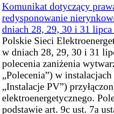
Komunikat dotyczący praw
redysponowanie nierynkowe 
dniach 28, 29, 30 i 31 lipca
Polskie Sieci Elektroenerge
w dniach 28, 29, 30 i 31 lip
polecenia zaniżenia wytwarz
„Polecenia”) w instalacjach
„Instalacje PV”) przyłączo
elektroenergetycznego. Pol
podstawie art. 9c ust. 7a us