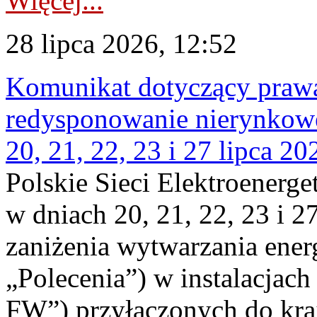
Więcej...
28 lipca 2026, 12:52
Komunikat dotyczący praw
redysponowanie nierynkowe
20, 21, 22, 23 i 27 lipca 202
Polskie Sieci Elektroenerge
w dniach 20, 21, 22, 23 i 2
zaniżenia wytwarzania energi
„Polecenia”) w instalacjach
FW”) przyłączonych do kr