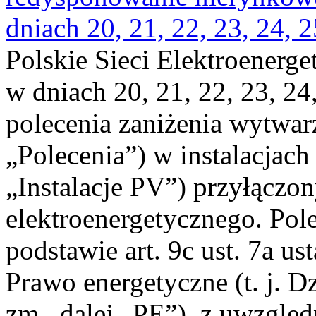
dniach 20, 21, 22, 23, 24, 2
Polskie Sieci Elektroenerge
w dniach 20, 21, 22, 23, 24,
polecenia zaniżenia wytwarz
„Polecenia”) w instalacjach
„Instalacje PV”) przyłączo
elektroenergetycznego. Pol
podstawie art. 9c ust. 7a us
Prawo energetyczne (t. j. Dz
zm., dalej „PE”), z uwzględ