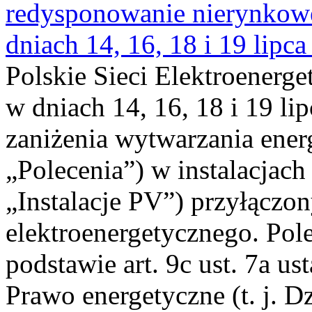
redysponowanie nierynkowe 
dniach 14, 16, 18 i 19 lipca
Polskie Sieci Elektroenerge
w dniach 14, 16, 18 i 19 li
zaniżenia wytwarzania energi
„Polecenia”) w instalacjach
„Instalacje PV”) przyłączo
elektroenergetycznego. Pol
podstawie art. 9c ust. 7a us
Prawo energetyczne (t. j. Dz