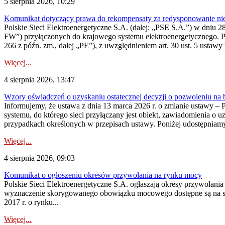
5 sierpnia 2026, 10:29
Komunikat dotyczący prawa do rekompensaty za redysponowanie nier
Polskie Sieci Elektroenergetyczne S.A. (dalej: „PSE S.A.”) w dniu 28 
FW”) przyłączonych do krajowego systemu elektroenergetycznego. Pole
266 z późn. zm., dalej „PE”), z uwzględnieniem art. 30 ust. 5 ustawy z
Więcej...
4 sierpnia 2026, 13:47
Wzory oświadczeń o uzyskaniu ostatecznej decyzji o pozwoleniu na
Informujemy, że ustawa z dnia 13 marca 2026 r. o zmianie ustawy – 
systemu, do którego sieci przyłączany jest obiekt, zawiadomienia o 
przypadkach określonych w przepisach ustawy. Poniżej udostępniam
Więcej...
4 sierpnia 2026, 09:03
Komunikat o ogłoszeniu okresów przywołania na rynku mocy
Polskie Sieci Elektroenergetyczne S.A. ogłaszają okresy przywołan
wyznaczenie skorygowanego obowiązku mocowego dostępne są na stroni
2017 r. o rynku...
Więcej...