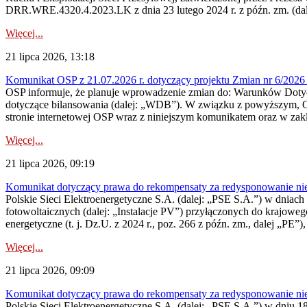
DRR.WRE.4320.4.2023.LK z dnia 23 lutego 2024 r. z późn. zm. (dale
Więcej...
21 lipca 2026, 13:18
Komunikat OSP z 21.07.2026 r. dotyczący projektu Zmian nr 6/20
OSP informuje, że planuje wprowadzenie zmian do: Warunków Dotycz
dotyczące bilansowania (dalej: „WDB”). W związku z powyższym, 
stronie internetowej OSP wraz z niniejszym komunikatem oraz w zak
Więcej...
21 lipca 2026, 09:19
Komunikat dotyczący prawa do rekompensaty za redysponowanie nieryn
Polskie Sieci Elektroenergetyczne S.A. (dalej: „PSE S.A.”) w dniach 1
fotowoltaicznych (dalej: „Instalacje PV”) przyłączonych do krajoweg
energetyczne (t. j. Dz.U. z 2024 r., poz. 266 z późn. zm., dalej „PE”),
Więcej...
21 lipca 2026, 09:09
Komunikat dotyczący prawa do rekompensaty za redysponowanie nier
Polskie Sieci Elektroenergetyczne S.A. (dalej: „PSE S.A.”) w dniu 18 