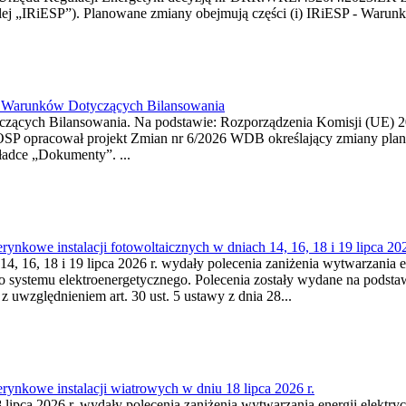
j „IRiESP”). Planowane zmiany obejmują części (i) IRiESP - Warunki 
26 Warunków Dotyczących Bilansowania
ących Bilansowania. Na podstawie: Rozporządzenia Komisji (UE) 2017
OSP opracował projekt Zmian nr 6/2026 WDB określający zmiany pla
ładce „Dokumenty”. ...
kowe instalacji fotowoltaicznych w dniach 14, 16, 18 i 19 lipca 202
4, 16, 18 i 19 lipca 2026 r. wydały polecenia zaniżenia wytwarzania ene
o systemu elektroenergetycznego. Polecenia zostały wydane na podstawi
 z uwzględnieniem art. 30 ust. 5 ustawy z dnia 28...
ynkowe instalacji wiatrowych w dniu 18 lipca 2026 r.
lipca 2026 r. wydały polecenia zaniżenia wytwarzania energii elektrycz