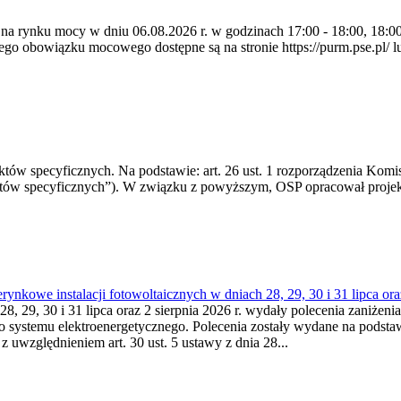
 na rynku mocy w dniu 06.08.2026 r. w godzinach 17:00 - 18:00, 18:00 
 obowiązku mocowego dostępne są na stronie https://purm.pse.pl/ lu
 specyficznych. Na podstawie: art. 26 ust. 1 rozporządzenia Komisji
któw specyficznych”). W związku z powyższym, OSP opracował proje
kowe instalacji fotowoltaicznych w dniach 28, 29, 30 i 31 lipca ora
8, 29, 30 i 31 lipca oraz 2 sierpnia 2026 r. wydały polecenia zaniżenia
o systemu elektroenergetycznego. Polecenia zostały wydane na podstawi
 z uwzględnieniem art. 30 ust. 5 ustawy z dnia 28...