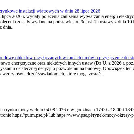
ynkowe instalacji wiatrowych w dniu 28 lipca 2026
lipca 2026 r. wydały polecenia zaniżenia wytwarzania energii elektrycz
cenia zostały wydane na podstawie art. 9c ust. 7a ustawy z dnia 10 k
 dnia...
 budowę obiektów przyłączanych w ramach umów o przyłączenie do sie
Prawo energetyczne oraz niektórych innych ustaw (Dz.U. z 2026 r. po
uzyskaniu ostatecznej decyzji o pozwoleniu na budowę. Obowiązek ten 
y wzory oświadczeń/zawiadomień, które mogą zostać...
ia na rynku mocy w dniu 04.08.2026 r. w godzinach 17:00 - 18:00 i 1
e https://purm.pse.pl/ lub https://www.pse.pl/rynek-mocy-okresy-prz