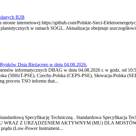
y danych B2B
 stronie internetowej https://github.com/Polskie-Sieci-Elektroenerget
ch planistycznych w ramach SOGL. Aktualizacja obejmuje uszczegół
a Rynków Dnia Bieżącego w dniu 04.08.2026.
stemów informatycznych DBAG w dniu 04.08.2026 r. w godz. od 10:55
lska (50HzT-PSE), Czechy-Polska (CEPS-PSE), Słowacja-Polska (SEP
g process TSO informs that...
ową Standardową Specyfikację Techniczną . Standardowa Specyfi
 WRAZ Z URZĄDZENIEM AKTYWNYM (MU) DLA MOSTÓW SZYN
u prądu (Low-Power Instrument...