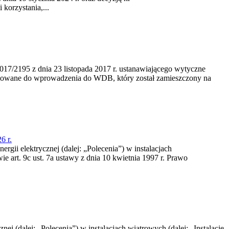
korzystania,...
/2195 z dnia 23‍ listopada 2017 r. ustanawiającego wytyczne
nowane do wprowadzenia do WDB, który został zamieszczony na
6 r.
rgii elektrycznej (dalej: „Polecenia”) w instalacjach
e art. 9c ust. 7a ustawy z dnia 10 kwietnia 1997 r. Prawo
nej (dalej: „Polecenia”) w instalacjach wiatrowych (dalej: „Instalacje