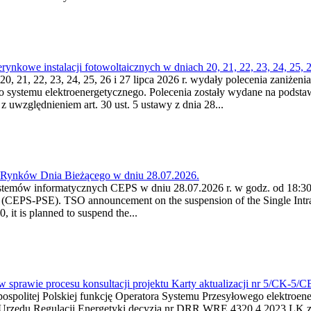
kowe instalacji fotowoltaicznych w dniach 20, 21, 22, 23, 24, 25, 26
0, 21, 22, 23, 24, 25, 26 i 27 lipca 2026 r. wydały polecenia zaniżenia
o systemu elektroenergetycznego. Polecenia zostały wydane na podstawi
 z uwzględnieniem art. 30 ust. 5 ustawy z dnia 28...
a Rynków Dnia Bieżącego w dniu 28.07.2026.
stemów informatycznych CEPS w dniu 28.07.2026 r. w godz. od 18:30 
(CEPS-PSE). TSO announcement on the suspension of the Single Intra
it is planned to suspend the...
w sprawie procesu konsultacji projektu Karty aktualizacji nr 5/CK-5/
ypospolitej Polskiej funkcję Operatora Systemu Przesyłowego elektroe
a Urzędu Regulacji Energetyki decyzją nr DRR.WRE.4320.4.2023.LK z d