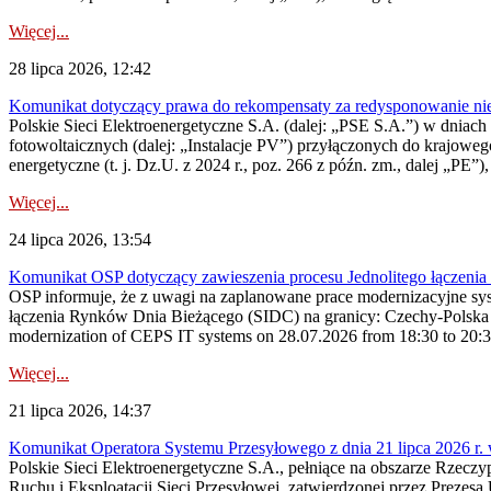
Więcej...
28 lipca 2026, 12:42
Komunikat dotyczący prawa do rekompensaty za redysponowanie nieryn
Polskie Sieci Elektroenergetyczne S.A. (dalej: „PSE S.A.”) w dniach 2
fotowoltaicznych (dalej: „Instalacje PV”) przyłączonych do krajoweg
energetyczne (t. j. Dz.U. z 2024 r., poz. 266 z późn. zm., dalej „PE”),
Więcej...
24 lipca 2026, 13:54
Komunikat OSP dotyczący zawieszenia procesu Jednolitego łączeni
OSP informuje, że z uwagi na zaplanowane prace modernizacyjne sy
łączenia Rynków Dnia Bieżącego (SIDC) na granicy: Czechy-Polska 
modernization of CEPS IT systems on 28.07.2026 from 18:30 to 20:30, 
Więcej...
21 lipca 2026, 14:37
Komunikat Operatora Systemu Przesyłowego z dnia 21 lipca 2026 r. 
Polskie Sieci Elektroenergetyczne S.A., pełniące na obszarze Rzecz
Ruchu i Eksploatacji Sieci Przesyłowej, zatwierdzonej przez Prezes