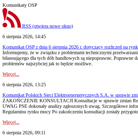
Komunikaty OSP
RSS
(otwiera nowe okno)
6 sierpnia 2026, 14:45
Komunikat OSP z dnia 6 sierpnia 2026 r. dotyczący rozliczeń na rynku
Informujemy, że w związku z problemami technicznymi przetwarzani
bilansującego dla tych dób handlowych są niepoprawne. Poprawne dane
problemów najszybciej jak to będzie możliwe.
Więcej...
6 sierpnia 2026, 13:25
Komunikat Polskich Sieci Elektroenergetycznych S.A. w sprawie z
ZAKOŃCZENIE KONSULTACJI Konsultacje w sprawie zmian Regula
UWAG PSE dokonały analizy zgłoszonych uwag. Szczegółowe informac
Regulaminu rynku mocy Po zakończeniu konsultacji zostały przygoto
Więcej...
6 sierpnia 2026, 09:11