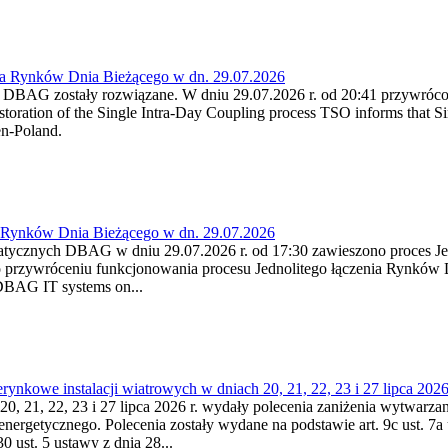
ia Rynków Dnia Bieżącego w dn. 29.07.2026
h DBAG zostały rozwiązane. W dniu 29.07.2026 r. od 20:41 przywróco
ration of the Single Intra-Day Coupling process TSO informs that Si
en-Poland.
a Rynków Dnia Bieżącego w dn. 29.07.2026
atycznych DBAG w dniu 29.07.2026 r. od 17:30 zawieszono proces Je
przywróceniu funkcjonowania procesu Jednolitego łączenia Rynków D
 DBAG IT systems on...
nkowe instalacji wiatrowych w dniach 20, 21, 22, 23 i 27 lipca 2026 
20, 21, 22, 23 i 27 lipca 2026 r. wydały polecenia zaniżenia wytwarzani
nergetycznego. Polecenia zostały wydane na podstawie art. 9c ust. 7a 
0 ust. 5 ustawy z dnia 28...