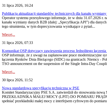
31 lipca 2026, 16:24
Publikacja aktualizacji standardów technicznych dla kanału wymian
Operator systemu przesyłowego informuje, że w dniu 31.07.2026 r. na
kanału wymiany danych B2B (dalej: „Specyfikacja API”) dla dany
tego strumienia, w tym doprecyzowania wynikające z pytań...
Więcej...
31 lipca 2026, 07:33
Komunikat OSP dotyczący zawieszenia procesu Jednolitego łączeni
OSP informuje, że z uwagi na zaplanowane prace modernizacyjne sy
łączenia Rynków Dnia Bieżącego (SIDC) na granicach: Niemcy - Po
TSO announcement on the suspension of the Single Intra-Day Couplin
Więcej...
30 lipca 2026, 11:52
Nowa standardowa specyfikacja techniczna w PSE
Komitet Standaryzacyjny PSE S.A. zatwierdził do stosowania n
PRZEKŁADNIKA MAŁEJ MOCY (LPIT) DO POMIARU PRĄDU
spełniać przekładniki małej mocy z interfejsem cyfrowym do pomiar