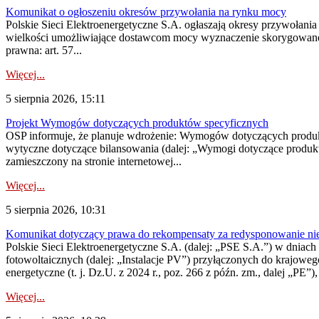
Komunikat o ogłoszeniu okresów przywołania na rynku mocy
Polskie Sieci Elektroenergetyczne S.A. ogłaszają okresy przywołania
wielkości umożliwiające dostawcom mocy wyznaczenie skorygowanego
prawna: art. 57...
Więcej...
5 sierpnia 2026, 15:11
Projekt Wymogów dotyczących produktów specyficznych
OSP informuje, że planuje wdrożenie: Wymogów dotyczących produktów
wytyczne dotyczące bilansowania (dalej: „Wymogi dotyczące produ
zamieszczony na stronie internetowej...
Więcej...
5 sierpnia 2026, 10:31
Komunikat dotyczący prawa do rekompensaty za redysponowanie nieryn
Polskie Sieci Elektroenergetyczne S.A. (dalej: „PSE S.A.”) w dniach 2
fotowoltaicznych (dalej: „Instalacje PV”) przyłączonych do krajoweg
energetyczne (t. j. Dz.U. z 2024 r., poz. 266 z późn. zm., dalej „PE”),
Więcej...