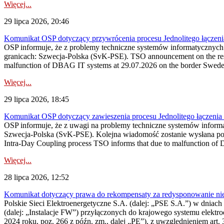
Więcej...
29 lipca 2026, 20:46
Komunikat OSP dotyczący przywrócenia procesu Jednolitego łączen
OSP informuje, że z problemy techniczne systemów informatycznyc
granicach: Szwecja-Polska (SvK-PSE). TSO announcement on the resto
malfunction of DBAG IT systems at 29.07.2026 on the border Swed
Więcej...
29 lipca 2026, 18:45
Komunikat OSP dotyczący zawieszenia procesu Jednolitego łączeni
OSP informuje, że z uwagi na problemy techniczne systemów inform
Szwecja-Polska (SvK-PSE). Kolejna wiadomość zostanie wysłana po 
Intra-Day Coupling process TSO informs that due to malfunction of
Więcej...
28 lipca 2026, 12:52
Komunikat dotyczący prawa do rekompensaty za redysponowanie niery
Polskie Sieci Elektroenergetyczne S.A. (dalej: „PSE S.A.”) w dniach 
(dalej: „Instalacje FW”) przyłączonych do krajowego systemu elektroe
2024 roku, poz. 266 z późn. zm., dalej „PE”), z uwzględnieniem art. 3