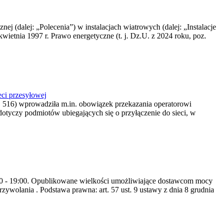
nej (dalej: „Polecenia”) w instalacjach wiatrowych (dalej: „Instalacje
wietnia 1997 r. Prawo energetyczne (t. j. Dz.U. z 2024 roku, poz.
ci przesyłowej
z. 516) wprowadziła m.in. obowiązek przekazania operatorowi
dotyczy podmiotów ubiegających się o przyłączenie do sieci, w
8:00 - 19:00. Opublikowane wielkości umożliwiające dostawcom mocy
ywolania . Podstawa prawna: art. 57 ust. 9 ustawy z dnia 8 grudnia