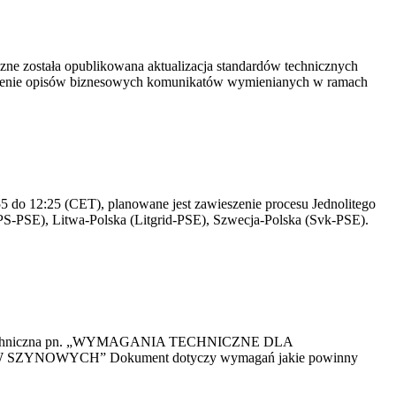
yczne została opublikowana aktualizacja standardów technicznych
owienie opisów biznesowych komunikatów wymienianych w ramach
 do 12:25 (CET), planowane jest zawieszenie procesu Jednolitego
S-PSE), Litwa-Polska (Litgrid-PSE), Szwecja-Polska (Svk-PSE).
kacja Techniczna pn. „WYMAGANIA TECHNICZNE DLA
OWYCH” Dokument dotyczy wymagań jakie powinny