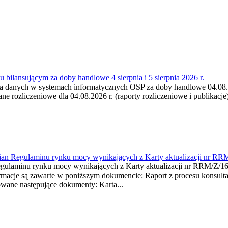
 bilansującym za doby handlowe 4 sierpnia i 5 sierpnia 2026 r.
a danych w systemach informatycznych OSP za doby handlowe 04.08.202
 rozliczeniowe dla 04.08.2026 r. (raporty rozliczeniowe i publikacje)
mian Regulaminu rynku mocy wynikających z Karty aktualizacji nr RR
minu rynku mocy wynikających z Karty aktualizacji nr RRM/Z/
je są zawarte w poniższym dokumencie: Raport z procesu konsultacj
wane następujące dokumenty: Karta...