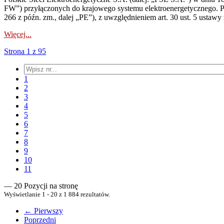
FW”) przyłączonych do krajowego systemu elektroenergetycznego. Pole
266 z późn. zm., dalej „PE”), z uwzględnieniem art. 30 ust. 5 ustawy z
Więcej...
Strona 1 z 95
1
2
3
4
5
6
7
8
9
10
11
— 20 Pozycji na stronę
Wyświetlanie 1 - 20 z 1 884 rezultatów.
← Pierwszy
Poprzedni