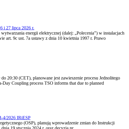
 i 27 lipca 2026 r.
 wytwarzania energii elektrycznej (dalej: „Polecenia”) w instalacjach
e art. 9c ust. 7a ustawy z dnia 10 kwietnia 1997 r. Prawo
do 20:30 (CET), planowane jest zawieszenie procesu Jednolitego
-Day Coupling process TSO informs that due to planned
CB-4/2026 IRiESP
nergetycznego (OSP), planują wprowadzenie zmian do Instrukcji
nia 19 stycznia 2024 r. oraz decyzją nr