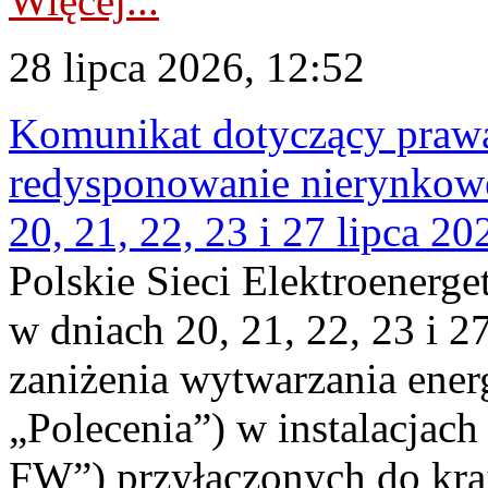
Więcej...
28 lipca 2026, 12:52
Komunikat dotyczący praw
redysponowanie nierynkowe
20, 21, 22, 23 i 27 lipca 202
Polskie Sieci Elektroenerge
w dniach 20, 21, 22, 23 i 2
zaniżenia wytwarzania energi
„Polecenia”) w instalacjach
FW”) przyłączonych do kr