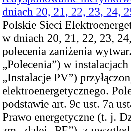
dniach 20, 21, 22, 23, 24, 2
Polskie Sieci Elektroenerge
w dniach 20, 21, 22, 23, 24,
polecenia zaniżenia wytwarz
„Polecenia”) w instalacjach
„Instalacje PV”) przyłączo
elektroenergetycznego. Pol
podstawie art. 9c ust. 7a us
Prawo energetyczne (t. j. Dz
zm., dalej „PE”), z uwzględ