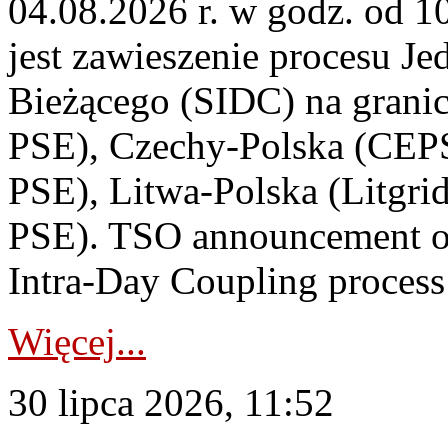
04.08.2026 r. w godz. od 
jest zawieszenie procesu J
Bieżącego (SIDC) na grani
PSE), Czechy-Polska (CEP
PSE), Litwa-Polska (Litgri
PSE). TSO announcement on
Intra-Day Coupling process
Więcej...
30 lipca 2026, 11:52