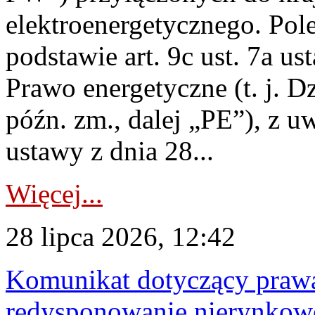
elektroenergetycznego. Pol
podstawie art. 9c ust. 7a us
Prawo energetyczne (t. j. D
późn. zm., dalej „PE”), z u
ustawy z dnia 28...
Więcej...
28 lipca 2026, 12:42
Komunikat dotyczący praw
redysponowanie nierynkowe 