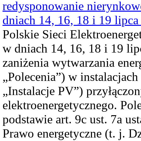
redysponowanie nierynkowe 
dniach 14, 16, 18 i 19 lipca
Polskie Sieci Elektroenerge
w dniach 14, 16, 18 i 19 li
zaniżenia wytwarzania energi
„Polecenia”) w instalacjach
„Instalacje PV”) przyłączo
elektroenergetycznego. Pol
podstawie art. 9c ust. 7a us
Prawo energetyczne (t. j. Dz