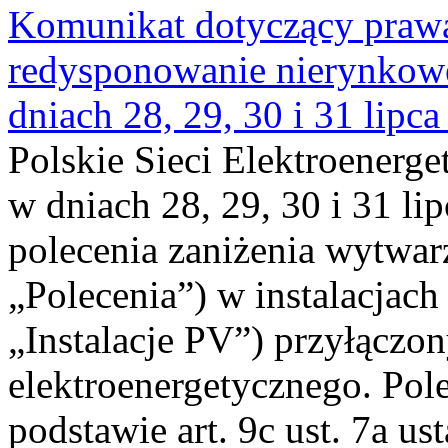
Komunikat dotyczący praw
redysponowanie nierynkowe 
dniach 28, 29, 30 i 31 lipca
Polskie Sieci Elektroenerge
w dniach 28, 29, 30 i 31 lip
polecenia zaniżenia wytwarz
„Polecenia”) w instalacjach
„Instalacje PV”) przyłączo
elektroenergetycznego. Pol
podstawie art. 9c ust. 7a us