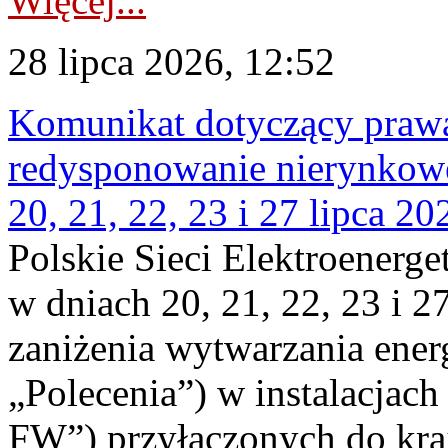
Więcej...
28 lipca 2026, 12:52
Komunikat dotyczący praw
redysponowanie nierynkowe
20, 21, 22, 23 i 27 lipca 202
Polskie Sieci Elektroenerge
w dniach 20, 21, 22, 23 i 2
zaniżenia wytwarzania energi
„Polecenia”) w instalacjach
FW”) przyłączonych do kr