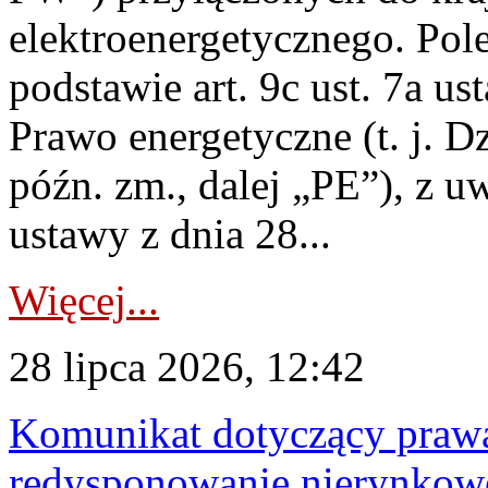
elektroenergetycznego. Pol
podstawie art. 9c ust. 7a us
Prawo energetyczne (t. j. D
późn. zm., dalej „PE”), z u
ustawy z dnia 28...
Więcej...
28 lipca 2026, 12:42
Komunikat dotyczący praw
redysponowanie nierynkowe 