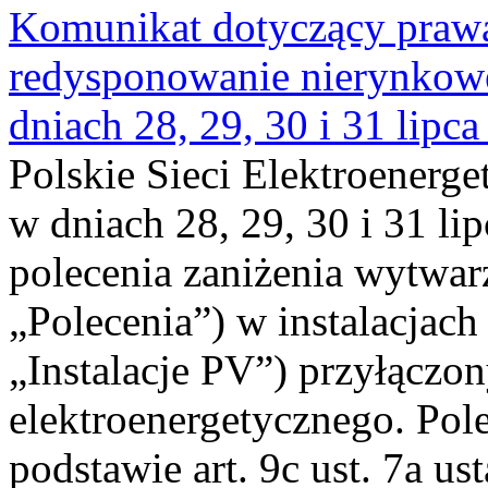
Komunikat dotyczący praw
redysponowanie nierynkowe 
dniach 28, 29, 30 i 31 lipca
Polskie Sieci Elektroenerge
w dniach 28, 29, 30 i 31 lip
polecenia zaniżenia wytwarz
„Polecenia”) w instalacjach
„Instalacje PV”) przyłączo
elektroenergetycznego. Pol
podstawie art. 9c ust. 7a us