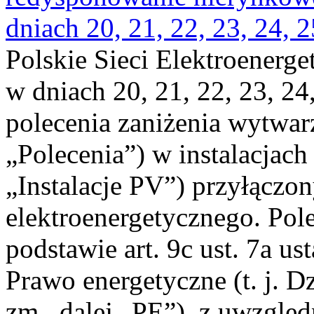
dniach 20, 21, 22, 23, 24, 2
Polskie Sieci Elektroenerge
w dniach 20, 21, 22, 23, 24,
polecenia zaniżenia wytwarz
„Polecenia”) w instalacjach
„Instalacje PV”) przyłączo
elektroenergetycznego. Pol
podstawie art. 9c ust. 7a us
Prawo energetyczne (t. j. Dz
zm., dalej „PE”), z uwzględ