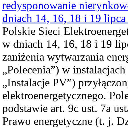
redysponowanie nierynkowe 
dniach 14, 16, 18 i 19 lipca
Polskie Sieci Elektroenerge
w dniach 14, 16, 18 i 19 li
zaniżenia wytwarzania energi
„Polecenia”) w instalacjach
„Instalacje PV”) przyłączo
elektroenergetycznego. Pol
podstawie art. 9c ust. 7a us
Prawo energetyczne (t. j. Dz