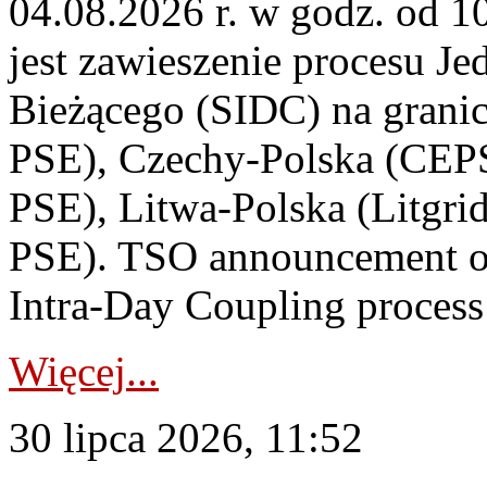
04.08.2026 r. w godz. od 
jest zawieszenie procesu J
Bieżącego (SIDC) na grani
PSE), Czechy-Polska (CEP
PSE), Litwa-Polska (Litgri
PSE). TSO announcement on
Intra-Day Coupling process
Więcej...
30 lipca 2026, 11:52