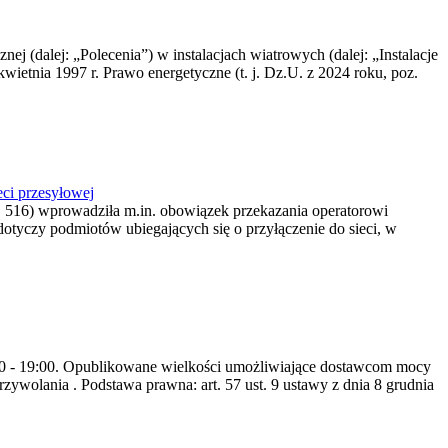
nej (dalej: „Polecenia”) w instalacjach wiatrowych (dalej: „Instalacje
wietnia 1997 r. Prawo energetyczne (t. j. Dz.U. z 2024 roku, poz.
ci przesyłowej
z. 516) wprowadziła m.in. obowiązek przekazania operatorowi
dotyczy podmiotów ubiegających się o przyłączenie do sieci, w
8:00 - 19:00. Opublikowane wielkości umożliwiające dostawcom mocy
ywolania . Podstawa prawna: art. 57 ust. 9 ustawy z dnia 8 grudnia