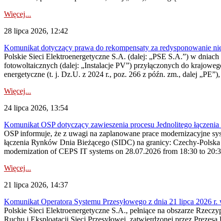
Więcej...
28 lipca 2026, 12:42
Komunikat dotyczący prawa do rekompensaty za redysponowanie nieryn
Polskie Sieci Elektroenergetyczne S.A. (dalej: „PSE S.A.”) w dniach 2
fotowoltaicznych (dalej: „Instalacje PV”) przyłączonych do krajoweg
energetyczne (t. j. Dz.U. z 2024 r., poz. 266 z późn. zm., dalej „PE”),
Więcej...
24 lipca 2026, 13:54
Komunikat OSP dotyczący zawieszenia procesu Jednolitego łączeni
OSP informuje, że z uwagi na zaplanowane prace modernizacyjne sy
łączenia Rynków Dnia Bieżącego (SIDC) na granicy: Czechy-Polska 
modernization of CEPS IT systems on 28.07.2026 from 18:30 to 20:30, 
Więcej...
21 lipca 2026, 14:37
Komunikat Operatora Systemu Przesyłowego z dnia 21 lipca 2026 r. 
Polskie Sieci Elektroenergetyczne S.A., pełniące na obszarze Rzecz
Ruchu i Eksploatacji Sieci Przesyłowej, zatwierdzonej przez Prezes