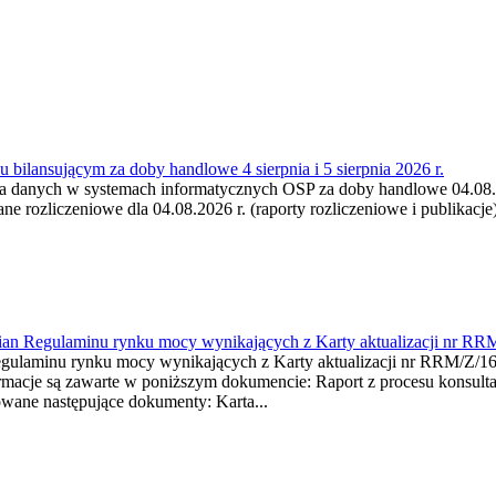
 bilansującym za doby handlowe 4 sierpnia i 5 sierpnia 2026 r.
a danych w systemach informatycznych OSP za doby handlowe 04.08.202
 rozliczeniowe dla 04.08.2026 r. (raporty rozliczeniowe i publikacje)
mian Regulaminu rynku mocy wynikających z Karty aktualizacji nr RR
minu rynku mocy wynikających z Karty aktualizacji nr RRM/Z/
je są zawarte w poniższym dokumencie: Raport z procesu konsultacj
wane następujące dokumenty: Karta...