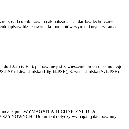
yczne została opublikowana aktualizacja standardów technicznych
owienie opisów biznesowych komunikatów wymienianych w ramach
 do 12:25 (CET), planowane jest zawieszenie procesu Jednolitego
S-PSE), Litwa-Polska (Litgrid-PSE), Szwecja-Polska (Svk-PSE).
kacja Techniczna pn. „WYMAGANIA TECHNICZNE DLA
OWYCH” Dokument dotyczy wymagań jakie powinny