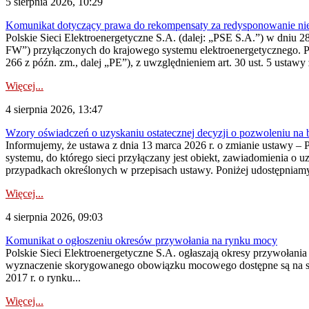
5 sierpnia 2026, 10:29
Komunikat dotyczący prawa do rekompensaty za redysponowanie nier
Polskie Sieci Elektroenergetyczne S.A. (dalej: „PSE S.A.”) w dniu 28 
FW”) przyłączonych do krajowego systemu elektroenergetycznego. Pole
266 z późn. zm., dalej „PE”), z uwzględnieniem art. 30 ust. 5 ustawy z
Więcej...
4 sierpnia 2026, 13:47
Wzory oświadczeń o uzyskaniu ostatecznej decyzji o pozwoleniu na
Informujemy, że ustawa z dnia 13 marca 2026 r. o zmianie ustawy – 
systemu, do którego sieci przyłączany jest obiekt, zawiadomienia o 
przypadkach określonych w przepisach ustawy. Poniżej udostępniam
Więcej...
4 sierpnia 2026, 09:03
Komunikat o ogłoszeniu okresów przywołania na rynku mocy
Polskie Sieci Elektroenergetyczne S.A. ogłaszają okresy przywołan
wyznaczenie skorygowanego obowiązku mocowego dostępne są na stroni
2017 r. o rynku...
Więcej...