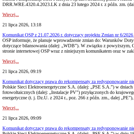
DRR.WRE.4320.4.2023.LK z dnia 23 lutego 2024 r. z późn. zm. (dale
Więcej...
21 lipca 2026, 13:18
Komunikat OSP z 21.07.2026 r. dotyczący projektu Zmian nr 6/20
OSP informuje, że planuje wprowadzenie zmian do: Warunków Dotycz
dotyczące bilansowania (dalej: „WDB”). W związku z powyższym, 
stronie internetowej OSP wraz z niniejszym komunikatem oraz w zak
Więcej...
21 lipca 2026, 09:19
Komunikat dotyczący prawa do rekompensaty za redysponowanie nieryn
Polskie Sieci Elektroenergetyczne S.A. (dalej: „PSE S.A.”) w dniach 1
fotowoltaicznych (dalej: „Instalacje PV”) przyłączonych do krajoweg
energetyczne (t. j. Dz.U. z 2024 r., poz. 266 z późn. zm., dalej „PE”),
Więcej...
21 lipca 2026, 09:09
Komunikat dotyczący prawa do rekompensaty za redysponowanie nier
Polskie Sieci Elektroenergetyczne S.A. (dalej: „PSE S.A.”) w dniu 18 