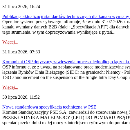
31 lipca 2026, 16:24
Publikacja aktualizacji standardów technicznych dla kanału wymian
Operator systemu przesyłowego informuje, że w dniu 31.07.2026 r. na
kanału wymiany danych B2B (dalej: „Specyfikacja API”) dla dany
tego strumienia, w tym doprecyzowania wynikające z pytań...
Więcej...
31 lipca 2026, 07:33
Komunikat OSP dotyczący zawieszenia procesu Jednolitego łączeni
OSP informuje, że z uwagi na zaplanowane prace modernizacyjne sy
łączenia Rynków Dnia Bieżącego (SIDC) na granicach: Niemcy - Po
TSO announcement on the suspension of the Single Intra-Day Couplin
Więcej...
30 lipca 2026, 11:52
Nowa standardowa specyfikacja techniczna w PSE
Komitet Standaryzacyjny PSE S.A. zatwierdził do stosowania n
PRZEKŁADNIKA MAŁEJ MOCY (LPIT) DO POMIARU PRĄDU
spełniać przekładniki małej mocy z interfejsem cyfrowym do pomiar