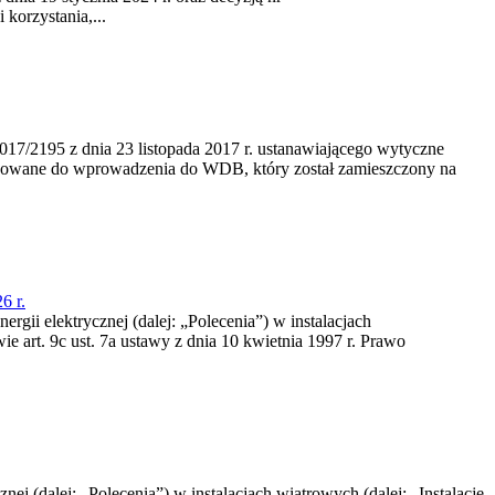
korzystania,...
/2195 z dnia 23‍ listopada 2017 r. ustanawiającego wytyczne
nowane do wprowadzenia do WDB, który został zamieszczony na
6 r.
rgii elektrycznej (dalej: „Polecenia”) w instalacjach
e art. 9c ust. 7a ustawy z dnia 10 kwietnia 1997 r. Prawo
nej (dalej: „Polecenia”) w instalacjach wiatrowych (dalej: „Instalacje