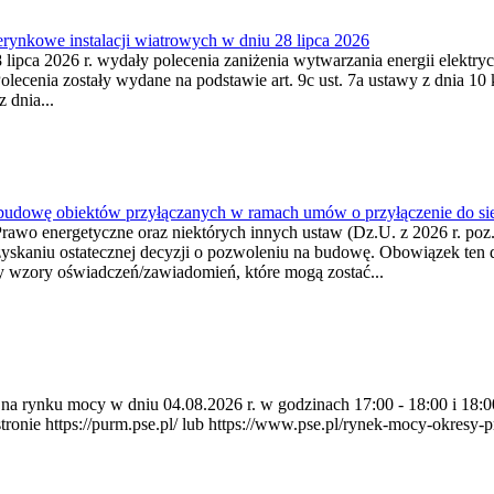
ynkowe instalacji wiatrowych w dniu 28 lipca 2026
lipca 2026 r. wydały polecenia zaniżenia wytwarzania energii elektrycz
cenia zostały wydane na podstawie art. 9c ust. 7a ustawy z dnia 10 k
 dnia...
 budowę obiektów przyłączanych w ramach umów o przyłączenie do sie
Prawo energetyczne oraz niektórych innych ustaw (Dz.U. z 2026 r. po
uzyskaniu ostatecznej decyzji o pozwoleniu na budowę. Obowiązek ten 
y wzory oświadczeń/zawiadomień, które mogą zostać...
ia na rynku mocy w dniu 04.08.2026 r. w godzinach 17:00 - 18:00 i 1
e https://purm.pse.pl/ lub https://www.pse.pl/rynek-mocy-okresy-prz