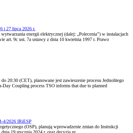
 i 27 lipca 2026 r.
 wytwarzania energii elektrycznej (dalej: „Polecenia”) w instalacjach
e art. 9c ust. 7a ustawy z dnia 10 kwietnia 1997 r. Prawo
do 20:30 (CET), planowane jest zawieszenie procesu Jednolitego
-Day Coupling process TSO informs that due to planned
CB-4/2026 IRiESP
nergetycznego (OSP), planują wprowadzenie zmian do Instrukcji
nia 19 stycznia 2024 r. oraz decyzją nr