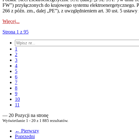
FW”) przyłączonych do krajowego systemu elektroenergetycznego. Pole
266 z późn. zm., dalej „PE”), z uwzględnieniem art. 30 ust. 5 ustawy z
Więcej...
Strona 1 z 95
1
2
3
4
5
6
7
8
9
10
11
— 20 Pozycji na stronę
Wyświetlanie 1 - 20 z 1 885 rezultatów.
← Pierwszy
Poprzedni