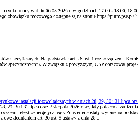
 na rynku mocy w dniu 06.08.2026 r. w godzinach 17:00 - 18:00, 18:00 
 obowiązku mocowego dostępne są na stronie https://purm.pse.pl/ lu
 specyficznych. Na podstawie: art. 26 ust. 1 rozporządzenia Komisji
któw specyficznych”). W związku z powyższym, OSP opracował proje
kowe instalacji fotowoltaicznych w dniach 28, 29, 30 i 31 lipca ora
8, 29, 30 i 31 lipca oraz 2 sierpnia 2026 r. wydały polecenia zaniżenia
o systemu elektroenergetycznego. Polecenia zostały wydane na podstawi
 z uwzględnieniem art. 30 ust. 5 ustawy z dnia 28...