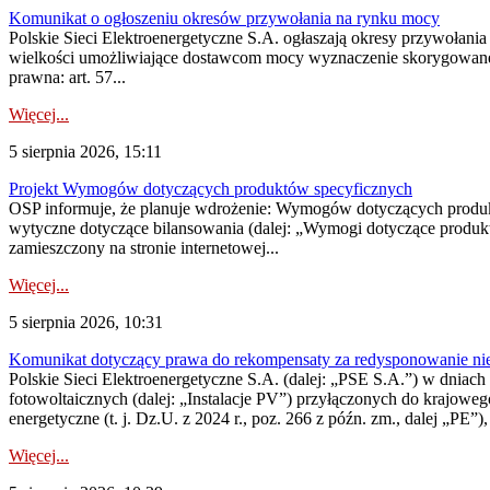
Komunikat o ogłoszeniu okresów przywołania na rynku mocy
Polskie Sieci Elektroenergetyczne S.A. ogłaszają okresy przywołania
wielkości umożliwiające dostawcom mocy wyznaczenie skorygowanego
prawna: art. 57...
Więcej...
5 sierpnia 2026, 15:11
Projekt Wymogów dotyczących produktów specyficznych
OSP informuje, że planuje wdrożenie: Wymogów dotyczących produktów
wytyczne dotyczące bilansowania (dalej: „Wymogi dotyczące produ
zamieszczony na stronie internetowej...
Więcej...
5 sierpnia 2026, 10:31
Komunikat dotyczący prawa do rekompensaty za redysponowanie nieryn
Polskie Sieci Elektroenergetyczne S.A. (dalej: „PSE S.A.”) w dniach 2
fotowoltaicznych (dalej: „Instalacje PV”) przyłączonych do krajoweg
energetyczne (t. j. Dz.U. z 2024 r., poz. 266 z późn. zm., dalej „PE”),
Więcej...