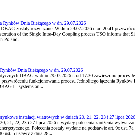
ia Rynków Dnia Bieżącego w dn. 29.07.2026
h DBAG zostały rozwiązane. W dniu 29.07.2026 r. od 20:41 przywróco
ration of the Single Intra-Day Coupling process TSO informs that Si
en-Poland.
a Rynków Dnia Bieżącego w dn. 29.07.2026
atycznych DBAG w dniu 29.07.2026 r. od 17:30 zawieszono proces Je
przywróceniu funkcjonowania procesu Jednolitego łączenia Rynków D
 DBAG IT systems on...
nkowe instalacji wiatrowych w dniach 20, 21, 22, 23 i 27 lipca 2026 
20, 21, 22, 23 i 27 lipca 2026 r. wydały polecenia zaniżenia wytwarzani
nergetycznego. Polecenia zostały wydane na podstawie art. 9c ust. 7a 
0 ust. 5 ustawy z dnia 28...