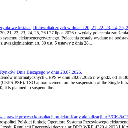
kowe instalacji fotowoltaicznych w dniach 20, 21, 22, 23, 24, 25, 26
0, 21, 22, 23, 24, 25, 26 i 27 lipca 2026 r. wydały polecenia zaniżenia
o systemu elektroenergetycznego. Polecenia zostały wydane na podstawi
 z uwzględnieniem art. 30 ust. 5 ustawy z dnia 28...
a Rynków Dnia Bieżącego w dniu 28.07.2026.
stemów informatycznych CEPS w dniu 28.07.2026 r. w godz. od 18:30 
(CEPS-PSE). TSO announcement on the suspension of the Single Intra
it is planned to suspend the...
w sprawie procesu konsultacji projektu Karty aktualizacji nr 5/CK-5/
ypospolitej Polskiej funkcję Operatora Systemu Przesyłowego elektroe
a Urzędu Regulacji Energetyki decyzją nr DRR.WRE.4320.4.2023.LK z d