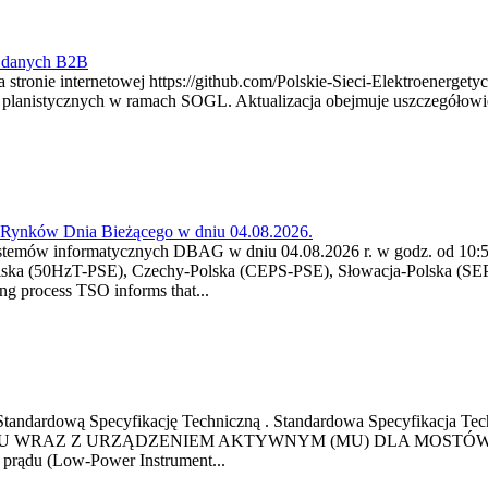
y danych B2B
 stronie internetowej https://github.com/Polskie-Sieci-Elektroenerget
ch planistycznych w ramach SOGL. Aktualizacja obejmuje uszczegół
a Rynków Dnia Bieżącego w dniu 04.08.2026.
stemów informatycznych DBAG w dniu 04.08.2026 r. w godz. od 10:55
lska (50HzT-PSE), Czechy-Polska (CEPS-PSE), Słowacja-Polska (SEP
g process TSO informs that...
ową Standardową Specyfikację Techniczną . Standardowa Specyfi
 WRAZ Z URZĄDZENIEM AKTYWNYM (MU) DLA MOSTÓW SZYN
u prądu (Low-Power Instrument...