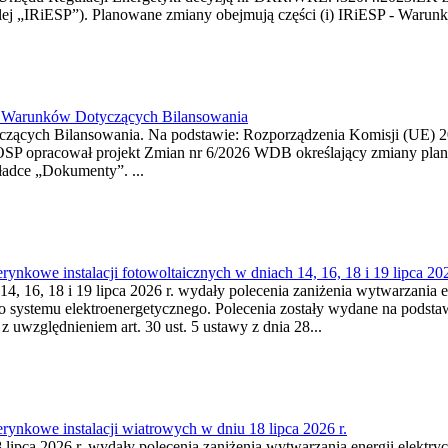
j „IRiESP”). Planowane zmiany obejmują części (i) IRiESP - Warunki 
26 Warunków Dotyczących Bilansowania
ących Bilansowania. Na podstawie: Rozporządzenia Komisji (UE) 2017
OSP opracował projekt Zmian nr 6/2026 WDB określający zmiany pla
ładce „Dokumenty”. ...
kowe instalacji fotowoltaicznych w dniach 14, 16, 18 i 19 lipca 202
4, 16, 18 i 19 lipca 2026 r. wydały polecenia zaniżenia wytwarzania ene
o systemu elektroenergetycznego. Polecenia zostały wydane na podstawi
 z uwzględnieniem art. 30 ust. 5 ustawy z dnia 28...
ynkowe instalacji wiatrowych w dniu 18 lipca 2026 r.
lipca 2026 r. wydały polecenia zaniżenia wytwarzania energii elektrycz