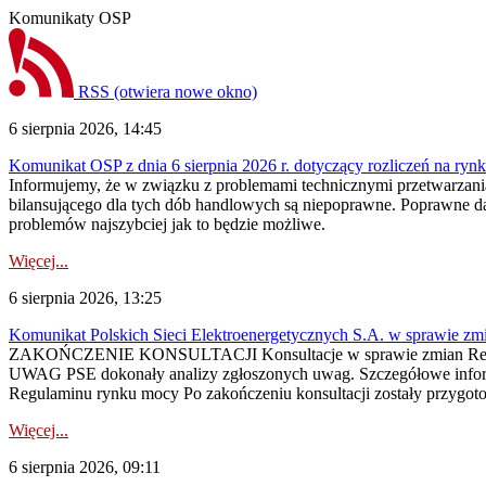
Komunikaty OSP
RSS
(otwiera nowe okno)
6 sierpnia 2026, 14:45
Komunikat OSP z dnia 6 sierpnia 2026 r. dotyczący rozliczeń na rynku
Informujemy, że w związku z problemami technicznymi przetwarzani
bilansującego dla tych dób handlowych są niepoprawne. Poprawne dane
problemów najszybciej jak to będzie możliwe.
Więcej...
6 sierpnia 2026, 13:25
Komunikat Polskich Sieci Elektroenergetycznych S.A. w sprawie z
ZAKOŃCZENIE KONSULTACJI Konsultacje w sprawie zmian Regula
UWAG PSE dokonały analizy zgłoszonych uwag. Szczegółowe informac
Regulaminu rynku mocy Po zakończeniu konsultacji zostały przygoto
Więcej...
6 sierpnia 2026, 09:11