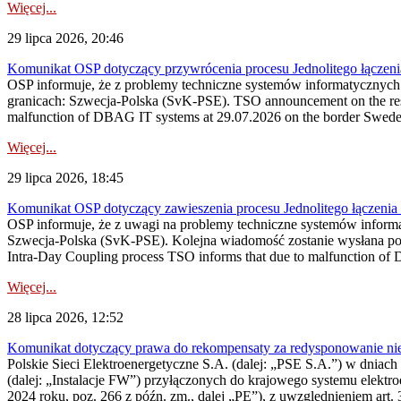
Więcej...
29 lipca 2026, 20:46
Komunikat OSP dotyczący przywrócenia procesu Jednolitego łączen
OSP informuje, że z problemy techniczne systemów informatycznyc
granicach: Szwecja-Polska (SvK-PSE). TSO announcement on the resto
malfunction of DBAG IT systems at 29.07.2026 on the border Swed
Więcej...
29 lipca 2026, 18:45
Komunikat OSP dotyczący zawieszenia procesu Jednolitego łączeni
OSP informuje, że z uwagi na problemy techniczne systemów inform
Szwecja-Polska (SvK-PSE). Kolejna wiadomość zostanie wysłana po 
Intra-Day Coupling process TSO informs that due to malfunction of
Więcej...
28 lipca 2026, 12:52
Komunikat dotyczący prawa do rekompensaty za redysponowanie niery
Polskie Sieci Elektroenergetyczne S.A. (dalej: „PSE S.A.”) w dniach 
(dalej: „Instalacje FW”) przyłączonych do krajowego systemu elektroe
2024 roku, poz. 266 z późn. zm., dalej „PE”), z uwzględnieniem art. 3