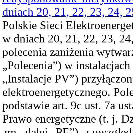
dniach 20, 21, 22, 23, 24, 2
Polskie Sieci Elektroenerge
w dniach 20, 21, 22, 23, 24,
polecenia zaniżenia wytwarz
„Polecenia”) w instalacjach
„Instalacje PV”) przyłączo
elektroenergetycznego. Pol
podstawie art. 9c ust. 7a us
Prawo energetyczne (t. j. Dz
zm., dalej „PE”), z uwzględ