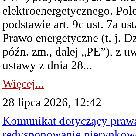
elektroenergetycznego. Pol
podstawie art. 9c ust. 7a us
Prawo energetyczne (t. j. D
późn. zm., dalej „PE”), z u
ustawy z dnia 28...
Więcej...
28 lipca 2026, 12:42
Komunikat dotyczący praw
redysponowanie nierynkowe 