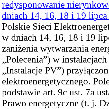
redysponowanie nierynkowe 
dniach 14, 16, 18 i 19 lipca
Polskie Sieci Elektroenerge
w dniach 14, 16, 18 i 19 li
zaniżenia wytwarzania energi
„Polecenia”) w instalacjach
„Instalacje PV”) przyłączo
elektroenergetycznego. Pol
podstawie art. 9c ust. 7a us
Prawo energetyczne (t. j. Dz