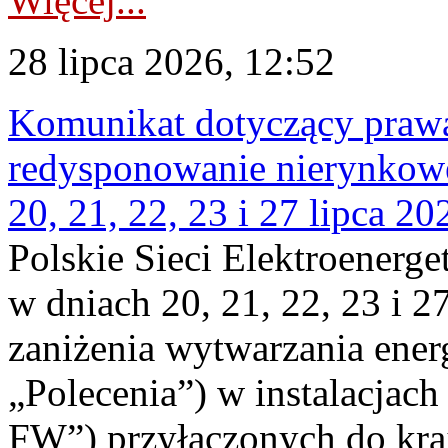
Więcej...
28 lipca 2026, 12:52
Komunikat dotyczący praw
redysponowanie nierynkowe
20, 21, 22, 23 i 27 lipca 202
Polskie Sieci Elektroenerge
w dniach 20, 21, 22, 23 i 2
zaniżenia wytwarzania energi
„Polecenia”) w instalacjach
FW”) przyłączonych do kr