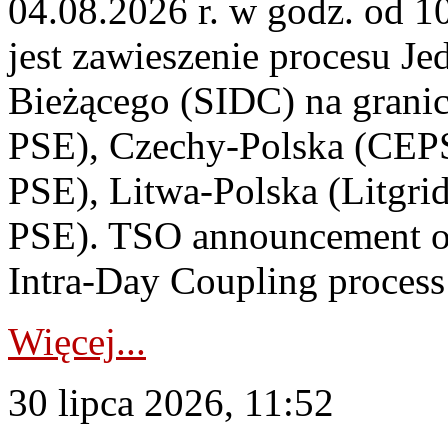
04.08.2026 r. w godz. od 
jest zawieszenie procesu J
Bieżącego (SIDC) na grani
PSE), Czechy-Polska (CEP
PSE), Litwa-Polska (Litgri
PSE). TSO announcement on
Intra-Day Coupling process
Więcej...
30 lipca 2026, 11:52