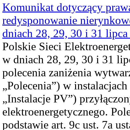
Komunikat dotyczący praw
redysponowanie nierynkowe 
dniach 28, 29, 30 i 31 lipca
Polskie Sieci Elektroenerge
w dniach 28, 29, 30 i 31 lip
polecenia zaniżenia wytwarz
„Polecenia”) w instalacjach
„Instalacje PV”) przyłączo
elektroenergetycznego. Pol
podstawie art. 9c ust. 7a us