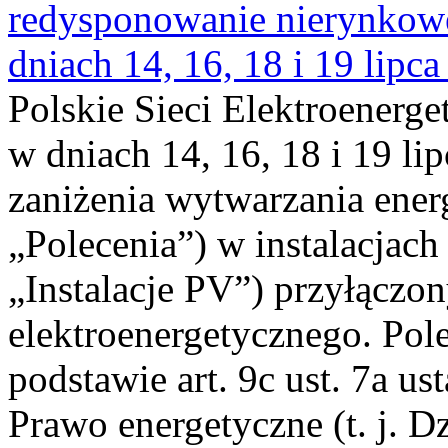
redysponowanie nierynkowe 
dniach 14, 16, 18 i 19 lipca
Polskie Sieci Elektroenerge
w dniach 14, 16, 18 i 19 li
zaniżenia wytwarzania energi
„Polecenia”) w instalacjach
„Instalacje PV”) przyłączo
elektroenergetycznego. Pol
podstawie art. 9c ust. 7a us
Prawo energetyczne (t. j. Dz