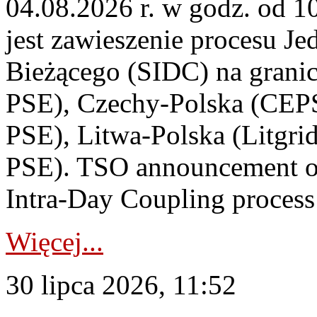
04.08.2026 r. w godz. od 
jest zawieszenie procesu J
Bieżącego (SIDC) na grani
PSE), Czechy-Polska (CEP
PSE), Litwa-Polska (Litgri
PSE). TSO announcement on
Intra-Day Coupling process
Więcej...
30 lipca 2026, 11:52