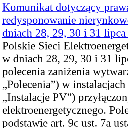
Komunikat dotyczący praw
redysponowanie nierynkowe 
dniach 28, 29, 30 i 31 lipca
Polskie Sieci Elektroenerge
w dniach 28, 29, 30 i 31 lip
polecenia zaniżenia wytwarz
„Polecenia”) w instalacjach
„Instalacje PV”) przyłączo
elektroenergetycznego. Pol
podstawie art. 9c ust. 7a us