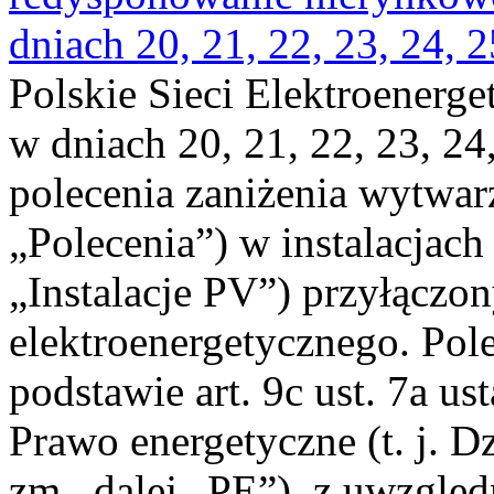
dniach 20, 21, 22, 23, 24, 2
Polskie Sieci Elektroenerge
w dniach 20, 21, 22, 23, 24,
polecenia zaniżenia wytwarz
„Polecenia”) w instalacjach
„Instalacje PV”) przyłączo
elektroenergetycznego. Pol
podstawie art. 9c ust. 7a us
Prawo energetyczne (t. j. Dz
zm., dalej „PE”), z uwzględ