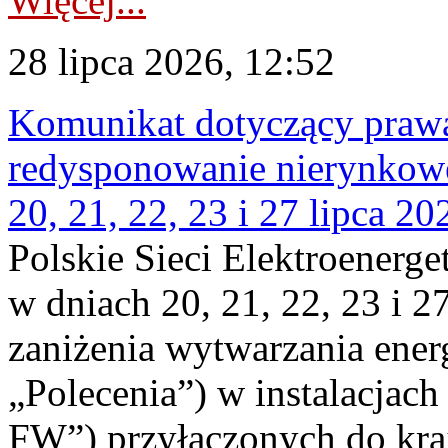
Więcej...
28 lipca 2026, 12:52
Komunikat dotyczący praw
redysponowanie nierynkowe
20, 21, 22, 23 i 27 lipca 202
Polskie Sieci Elektroenerge
w dniach 20, 21, 22, 23 i 2
zaniżenia wytwarzania energi
„Polecenia”) w instalacjach
FW”) przyłączonych do kr