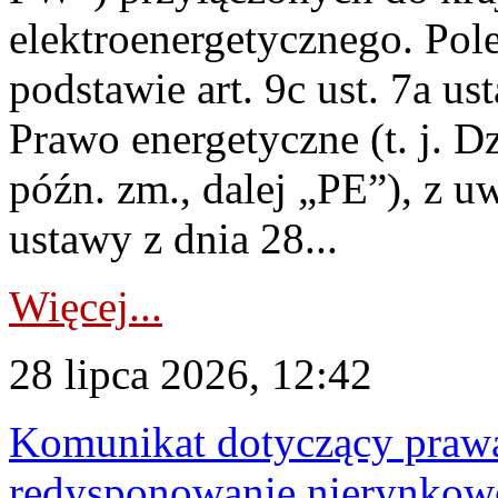
elektroenergetycznego. Pol
podstawie art. 9c ust. 7a us
Prawo energetyczne (t. j. D
późn. zm., dalej „PE”), z u
ustawy z dnia 28...
Więcej...
28 lipca 2026, 12:42
Komunikat dotyczący praw
redysponowanie nierynkowe 