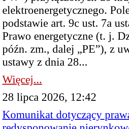
elektroenergetycznego. Pol
podstawie art. 9c ust. 7a us
Prawo energetyczne (t. j. D
późn. zm., dalej „PE”), z u
ustawy z dnia 28...
Więcej...
28 lipca 2026, 12:42
Komunikat dotyczący praw
redysponowanie nierynkowe 