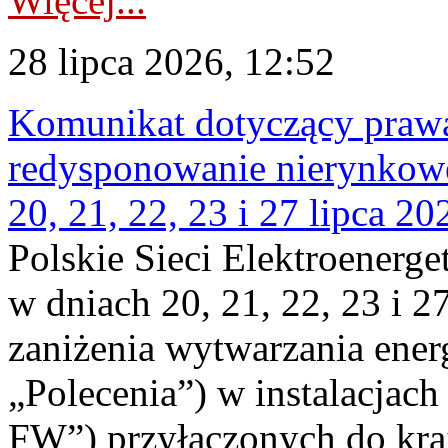
Więcej...
28 lipca 2026, 12:52
Komunikat dotyczący praw
redysponowanie nierynkowe
20, 21, 22, 23 i 27 lipca 202
Polskie Sieci Elektroenerge
w dniach 20, 21, 22, 23 i 2
zaniżenia wytwarzania energi
„Polecenia”) w instalacjach
FW”) przyłączonych do kr