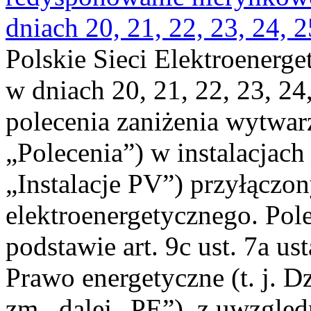
dniach 20, 21, 22, 23, 24, 2
Polskie Sieci Elektroenerge
w dniach 20, 21, 22, 23, 24,
polecenia zaniżenia wytwarz
„Polecenia”) w instalacjach
„Instalacje PV”) przyłączo
elektroenergetycznego. Pol
podstawie art. 9c ust. 7a us
Prawo energetyczne (t. j. Dz
zm., dalej „PE”), z uwzględ