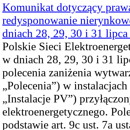
Komunikat dotyczący praw
redysponowanie nierynkowe 
dniach 28, 29, 30 i 31 lipca
Polskie Sieci Elektroenerge
w dniach 28, 29, 30 i 31 lip
polecenia zaniżenia wytwarz
„Polecenia”) w instalacjach
„Instalacje PV”) przyłączo
elektroenergetycznego. Pol
podstawie art. 9c ust. 7a us