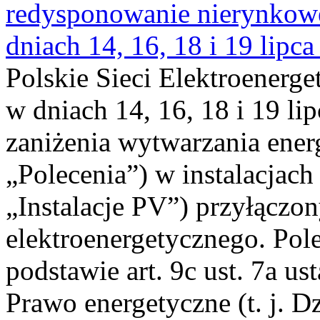
redysponowanie nierynkowe 
dniach 14, 16, 18 i 19 lipca
Polskie Sieci Elektroenerge
w dniach 14, 16, 18 i 19 li
zaniżenia wytwarzania energi
„Polecenia”) w instalacjach
„Instalacje PV”) przyłączo
elektroenergetycznego. Pol
podstawie art. 9c ust. 7a us
Prawo energetyczne (t. j. Dz