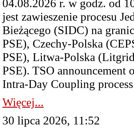
04.08.2026 r. w godz. od 
jest zawieszenie procesu J
Bieżącego (SIDC) na grani
PSE), Czechy-Polska (CEP
PSE), Litwa-Polska (Litgri
PSE). TSO announcement on
Intra-Day Coupling process
Więcej...
30 lipca 2026, 11:52