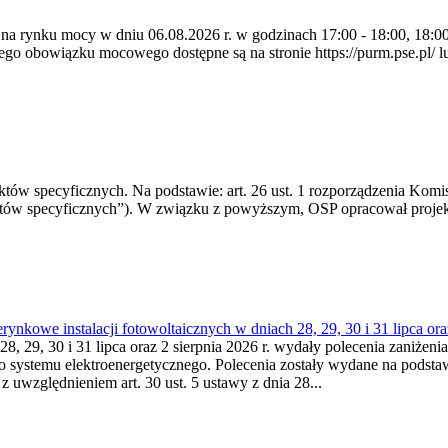
 na rynku mocy w dniu 06.08.2026 r. w godzinach 17:00 - 18:00, 18:00 
 obowiązku mocowego dostępne są na stronie https://purm.pse.pl/ lu
 specyficznych. Na podstawie: art. 26 ust. 1 rozporządzenia Komisji
któw specyficznych”). W związku z powyższym, OSP opracował proje
kowe instalacji fotowoltaicznych w dniach 28, 29, 30 i 31 lipca ora
8, 29, 30 i 31 lipca oraz 2 sierpnia 2026 r. wydały polecenia zaniżenia
o systemu elektroenergetycznego. Polecenia zostały wydane na podstawi
 z uwzględnieniem art. 30 ust. 5 ustawy z dnia 28...