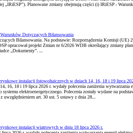
j „IRiESP”). Planowane zmiany obejmują części (i) IRiESP - Warunki 
26 Warunków Dotyczących Bilansowania
ących Bilansowania. Na podstawie: Rozporządzenia Komisji (UE) 2017
OSP opracował projekt Zmian nr 6/2026 WDB określający zmiany pla
ładce „Dokumenty”. ...
kowe instalacji fotowoltaicznych w dniach 14, 16, 18 i 19 lipca 202
4, 16, 18 i 19 lipca 2026 r. wydały polecenia zaniżenia wytwarzania ene
o systemu elektroenergetycznego. Polecenia zostały wydane na podstawi
 z uwzględnieniem art. 30 ust. 5 ustawy z dnia 28...
ynkowe instalacji wiatrowych w dniu 18 lipca 2026 r.
lipca 2026 r. wydały polecenia zaniżenia wytwarzania energii elektrycz