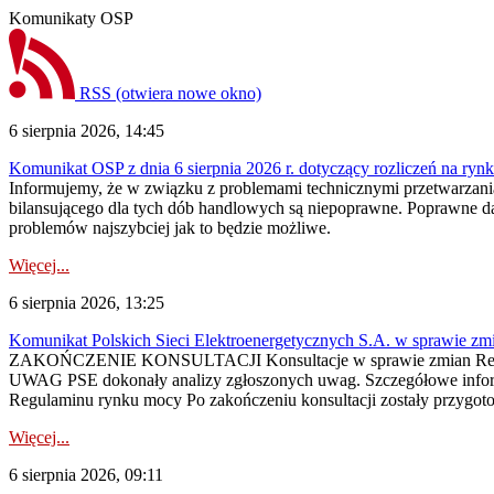
Komunikaty OSP
RSS
(otwiera nowe okno)
6 sierpnia 2026, 14:45
Komunikat OSP z dnia 6 sierpnia 2026 r. dotyczący rozliczeń na rynku
Informujemy, że w związku z problemami technicznymi przetwarzani
bilansującego dla tych dób handlowych są niepoprawne. Poprawne dane
problemów najszybciej jak to będzie możliwe.
Więcej...
6 sierpnia 2026, 13:25
Komunikat Polskich Sieci Elektroenergetycznych S.A. w sprawie z
ZAKOŃCZENIE KONSULTACJI Konsultacje w sprawie zmian Regula
UWAG PSE dokonały analizy zgłoszonych uwag. Szczegółowe informac
Regulaminu rynku mocy Po zakończeniu konsultacji zostały przygoto
Więcej...
6 sierpnia 2026, 09:11