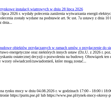
ynkowe instalacji wiatrowych w dniu 28 lipca 2026
lipca 2026 r. wydały polecenia zaniżenia wytwarzania energii elektrycz
cenia zostały wydane na podstawie art. 9c ust. 7a ustawy z dnia 10 k
 dnia...
 budowę obiektów przyłączanych w ramach umów o przyłączenie do sie
Prawo energetyczne oraz niektórych innych ustaw (Dz.U. z 2026 r. po
uzyskaniu ostatecznej decyzji o pozwoleniu na budowę. Obowiązek ten 
y wzory oświadczeń/zawiadomień, które mogą zostać...
ia na rynku mocy w dniu 04.08.2026 r. w godzinach 17:00 - 18:00 i 1
e https://purm.pse.pl/ lub https://www.pse.pl/rynek-mocy-okresy-prz