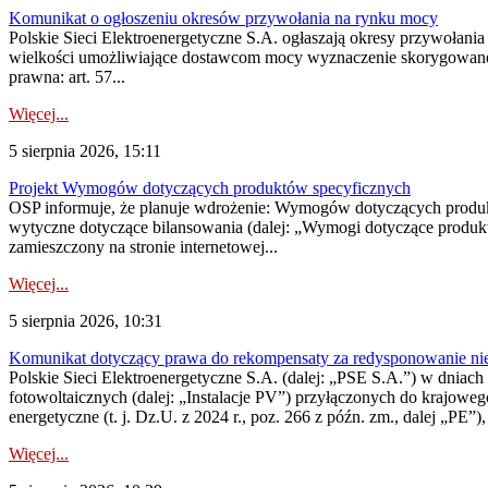
Komunikat o ogłoszeniu okresów przywołania na rynku mocy
Polskie Sieci Elektroenergetyczne S.A. ogłaszają okresy przywołania
wielkości umożliwiające dostawcom mocy wyznaczenie skorygowanego
prawna: art. 57...
Więcej...
5 sierpnia 2026, 15:11
Projekt Wymogów dotyczących produktów specyficznych
OSP informuje, że planuje wdrożenie: Wymogów dotyczących produktów
wytyczne dotyczące bilansowania (dalej: „Wymogi dotyczące produ
zamieszczony na stronie internetowej...
Więcej...
5 sierpnia 2026, 10:31
Komunikat dotyczący prawa do rekompensaty za redysponowanie nieryn
Polskie Sieci Elektroenergetyczne S.A. (dalej: „PSE S.A.”) w dniach 2
fotowoltaicznych (dalej: „Instalacje PV”) przyłączonych do krajoweg
energetyczne (t. j. Dz.U. z 2024 r., poz. 266 z późn. zm., dalej „PE”),
Więcej...