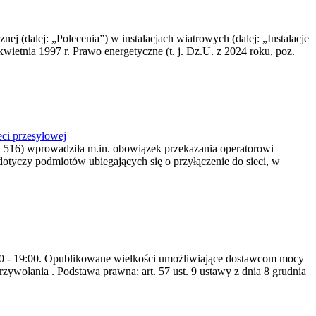
nej (dalej: „Polecenia”) w instalacjach wiatrowych (dalej: „Instalacje
wietnia 1997 r. Prawo energetyczne (t. j. Dz.U. z 2024 roku, poz.
ci przesyłowej
z. 516) wprowadziła m.in. obowiązek przekazania operatorowi
dotyczy podmiotów ubiegających się o przyłączenie do sieci, w
8:00 - 19:00. Opublikowane wielkości umożliwiające dostawcom mocy
ywolania . Podstawa prawna: art. 57 ust. 9 ustawy z dnia 8 grudnia