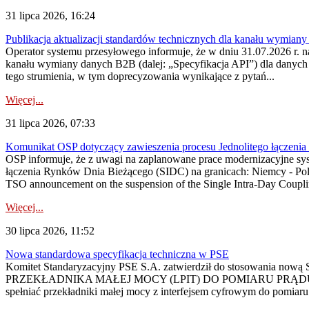
31 lipca 2026, 16:24
Publikacja aktualizacji standardów technicznych dla kanału wymian
Operator systemu przesyłowego informuje, że w dniu 31.07.2026 r. na
kanału wymiany danych B2B (dalej: „Specyfikacja API”) dla dany
tego strumienia, w tym doprecyzowania wynikające z pytań...
Więcej...
31 lipca 2026, 07:33
Komunikat OSP dotyczący zawieszenia procesu Jednolitego łączeni
OSP informuje, że z uwagi na zaplanowane prace modernizacyjne sy
łączenia Rynków Dnia Bieżącego (SIDC) na granicach: Niemcy - Po
TSO announcement on the suspension of the Single Intra-Day Couplin
Więcej...
30 lipca 2026, 11:52
Nowa standardowa specyfikacja techniczna w PSE
Komitet Standaryzacyjny PSE S.A. zatwierdził do stosowania n
PRZEKŁADNIKA MAŁEJ MOCY (LPIT) DO POMIARU PRĄDU
spełniać przekładniki małej mocy z interfejsem cyfrowym do pomiar