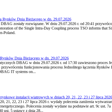
ia Rynków Dnia Bieżącego w dn. 29.07.2026
h DBAG zostały rozwiązane. W dniu 29.07.2026 r. od 20:41 przywróco
ration of the Single Intra-Day Coupling process TSO informs that Si
en-Poland.
a Rynków Dnia Bieżącego w dn. 29.07.2026
atycznych DBAG w dniu 29.07.2026 r. od 17:30 zawieszono proces Je
przywróceniu funkcjonowania procesu Jednolitego łączenia Rynków D
 DBAG IT systems on...
nkowe instalacji wiatrowych w dniach 20, 21, 22, 23 i 27 lipca 2026 
20, 21, 22, 23 i 27 lipca 2026 r. wydały polecenia zaniżenia wytwarzani
nergetycznego. Polecenia zostały wydane na podstawie art. 9c ust. 7a 
0 ust. 5 ustawy z dnia 28...