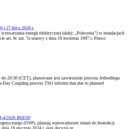
 i 27 lipca 2026 r.
 wytwarzania energii elektrycznej (dalej: „Polecenia”) w instalacjach
e art. 9c ust. 7a ustawy z dnia 10 kwietnia 1997 r. Prawo
do 20:30 (CET), planowane jest zawieszenie procesu Jednolitego
-Day Coupling process TSO informs that due to planned
CB-4/2026 IRiESP
nergetycznego (OSP), planują wprowadzenie zmian do Instrukcji
nia 19 stycznia 2024 r. oraz decyzją nr