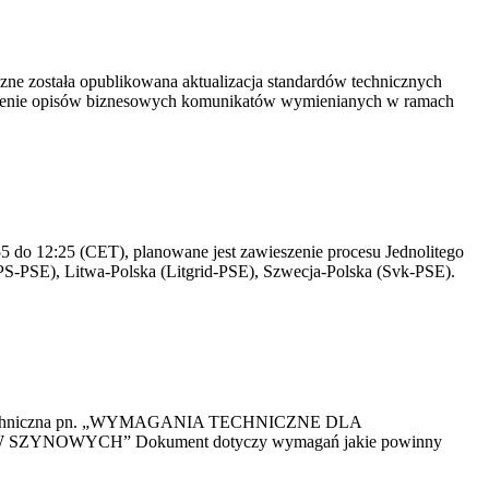
yczne została opublikowana aktualizacja standardów technicznych
owienie opisów biznesowych komunikatów wymienianych w ramach
 do 12:25 (CET), planowane jest zawieszenie procesu Jednolitego
S-PSE), Litwa-Polska (Litgrid-PSE), Szwecja-Polska (Svk-PSE).
kacja Techniczna pn. „WYMAGANIA TECHNICZNE DLA
OWYCH” Dokument dotyczy wymagań jakie powinny