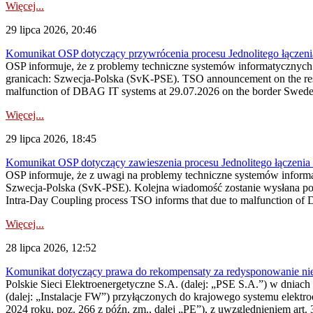
Więcej...
29 lipca 2026, 20:46
Komunikat OSP dotyczący przywrócenia procesu Jednolitego łączen
OSP informuje, że z problemy techniczne systemów informatycznyc
granicach: Szwecja-Polska (SvK-PSE). TSO announcement on the resto
malfunction of DBAG IT systems at 29.07.2026 on the border Swed
Więcej...
29 lipca 2026, 18:45
Komunikat OSP dotyczący zawieszenia procesu Jednolitego łączeni
OSP informuje, że z uwagi na problemy techniczne systemów inform
Szwecja-Polska (SvK-PSE). Kolejna wiadomość zostanie wysłana po 
Intra-Day Coupling process TSO informs that due to malfunction of
Więcej...
28 lipca 2026, 12:52
Komunikat dotyczący prawa do rekompensaty za redysponowanie niery
Polskie Sieci Elektroenergetyczne S.A. (dalej: „PSE S.A.”) w dniach 
(dalej: „Instalacje FW”) przyłączonych do krajowego systemu elektroe
2024 roku, poz. 266 z późn. zm., dalej „PE”), z uwzględnieniem art. 3