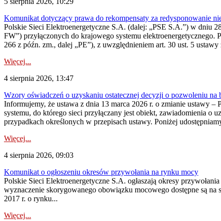
5 sierpnia 2026, 10:29
Komunikat dotyczący prawa do rekompensaty za redysponowanie nier
Polskie Sieci Elektroenergetyczne S.A. (dalej: „PSE S.A.”) w dniu 28 
FW”) przyłączonych do krajowego systemu elektroenergetycznego. Pole
266 z późn. zm., dalej „PE”), z uwzględnieniem art. 30 ust. 5 ustawy z
Więcej...
4 sierpnia 2026, 13:47
Wzory oświadczeń o uzyskaniu ostatecznej decyzji o pozwoleniu na
Informujemy, że ustawa z dnia 13 marca 2026 r. o zmianie ustawy – 
systemu, do którego sieci przyłączany jest obiekt, zawiadomienia o 
przypadkach określonych w przepisach ustawy. Poniżej udostępniam
Więcej...
4 sierpnia 2026, 09:03
Komunikat o ogłoszeniu okresów przywołania na rynku mocy
Polskie Sieci Elektroenergetyczne S.A. ogłaszają okresy przywołan
wyznaczenie skorygowanego obowiązku mocowego dostępne są na stroni
2017 r. o rynku...
Więcej...