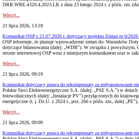
DRR.WRE.4320.4.2023.LK z dnia 23 lutego 2024 r. z późn. zm. (dale
Więcej...
21 lipca 2026, 13:18
Komunikat OSP z 21.07.2026 r. dotyczący projektu Zmian nr 6/20
OSP informuje, że planuje wprowadzenie zmian do: Warunków Dotycz
dotyczące bilansowania (dalej: „WDB”). W związku z powyższym, 
stronie internetowej OSP wraz z niniejszym komunikatem oraz w zak
Więcej...
21 lipca 2026, 09:19
Komunikat dotyczący prawa do rekompensaty za redysponowanie nieryn
Polskie Sieci Elektroenergetyczne S.A. (dalej: „PSE S.A.”) w dniach 1
fotowoltaicznych (dalej: „Instalacje PV”) przyłączonych do krajoweg
energetyczne (t. j. Dz.U. z 2024 r., poz. 266 z późn. zm., dalej „PE”),
Więcej...
21 lipca 2026, 09:09
Komunikat dotyczący prawa do rekompensaty za redysponowanie nier
Polskie Sieci Elektroenergetyczne S.A. (dalej: „PSE S.A.”) w dniu 18 