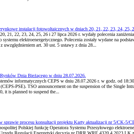
kowe instalacji fotowoltaicznych w dniach 20, 21, 22, 23, 24, 25, 26
0, 21, 22, 23, 24, 25, 26 i 27 lipca 2026 r. wydały polecenia zaniżenia
o systemu elektroenergetycznego. Polecenia zostały wydane na podstawi
 z uwzględnieniem art. 30 ust. 5 ustawy z dnia 28...
a Rynków Dnia Bieżącego w dniu 28.07.2026.
stemów informatycznych CEPS w dniu 28.07.2026 r. w godz. od 18:30 
(CEPS-PSE). TSO announcement on the suspension of the Single Intra
it is planned to suspend the...
w sprawie procesu konsultacji projektu Karty aktualizacji nr 5/CK-5/
ypospolitej Polskiej funkcję Operatora Systemu Przesyłowego elektroe
a Urzędu Regulacji Energetyki decyzją nr DRR.WRE.4320.4.2023.LK z d