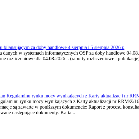
 bilansującym za doby handlowe 4 sierpnia i 5 sierpnia 2026 r.
a danych w systemach informatycznych OSP za doby handlowe 04.08.202
 rozliczeniowe dla 04.08.2026 r. (raporty rozliczeniowe i publikacje)
mian Regulaminu rynku mocy wynikających z Karty aktualizacji nr RR
minu rynku mocy wynikających z Karty aktualizacji nr RRM/Z/
je są zawarte w poniższym dokumencie: Raport z procesu konsultacj
wane następujące dokumenty: Karta...