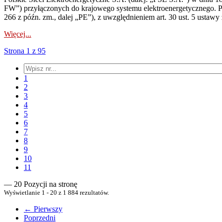
FW”) przyłączonych do krajowego systemu elektroenergetycznego. Pole
266 z późn. zm., dalej „PE”), z uwzględnieniem art. 30 ust. 5 ustawy z
Więcej...
Strona 1 z 95
1
2
3
4
5
6
7
8
9
10
11
— 20 Pozycji na stronę
Wyświetlanie 1 - 20 z 1 884 rezultatów.
← Pierwszy
Poprzedni