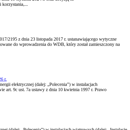
korzystania,...
/2195 z dnia 23‍ listopada 2017 r. ustanawiającego wytyczne
nowane do wprowadzenia do WDB, który został zamieszczony na
6 r.
rgii elektrycznej (dalej: „Polecenia”) w instalacjach
e art. 9c ust. 7a ustawy z dnia 10 kwietnia 1997 r. Prawo
nej (dalej: „Polecenia”) w instalacjach wiatrowych (dalej: „Instalacje