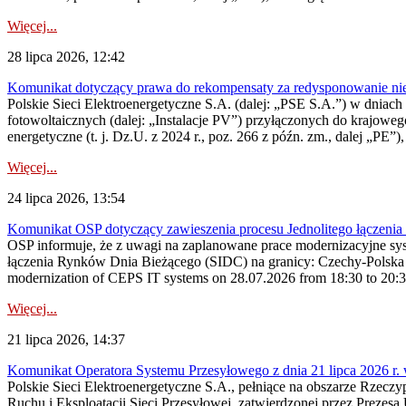
Więcej...
28 lipca 2026, 12:42
Komunikat dotyczący prawa do rekompensaty za redysponowanie nieryn
Polskie Sieci Elektroenergetyczne S.A. (dalej: „PSE S.A.”) w dniach 2
fotowoltaicznych (dalej: „Instalacje PV”) przyłączonych do krajoweg
energetyczne (t. j. Dz.U. z 2024 r., poz. 266 z późn. zm., dalej „PE”),
Więcej...
24 lipca 2026, 13:54
Komunikat OSP dotyczący zawieszenia procesu Jednolitego łączeni
OSP informuje, że z uwagi na zaplanowane prace modernizacyjne sy
łączenia Rynków Dnia Bieżącego (SIDC) na granicy: Czechy-Polska 
modernization of CEPS IT systems on 28.07.2026 from 18:30 to 20:30, 
Więcej...
21 lipca 2026, 14:37
Komunikat Operatora Systemu Przesyłowego z dnia 21 lipca 2026 r. 
Polskie Sieci Elektroenergetyczne S.A., pełniące na obszarze Rzecz
Ruchu i Eksploatacji Sieci Przesyłowej, zatwierdzonej przez Prezes