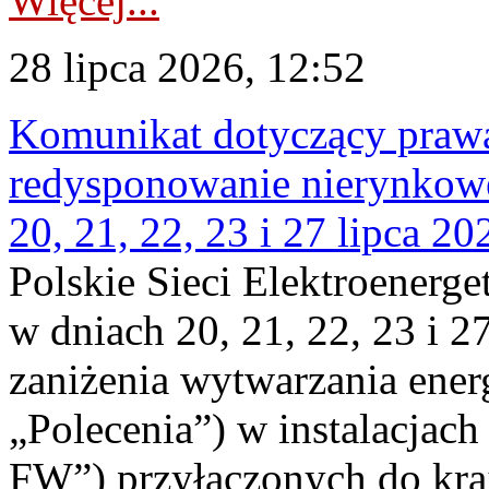
Więcej...
28 lipca 2026, 12:52
Komunikat dotyczący praw
redysponowanie nierynkowe
20, 21, 22, 23 i 27 lipca 202
Polskie Sieci Elektroenerge
w dniach 20, 21, 22, 23 i 2
zaniżenia wytwarzania energi
„Polecenia”) w instalacjach
FW”) przyłączonych do kr