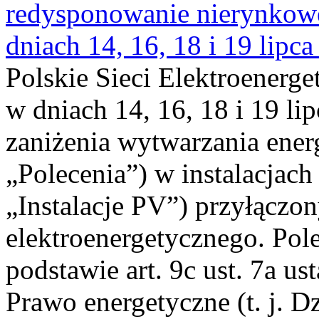
redysponowanie nierynkowe 
dniach 14, 16, 18 i 19 lipca
Polskie Sieci Elektroenerge
w dniach 14, 16, 18 i 19 li
zaniżenia wytwarzania energi
„Polecenia”) w instalacjach
„Instalacje PV”) przyłączo
elektroenergetycznego. Pol
podstawie art. 9c ust. 7a us
Prawo energetyczne (t. j. Dz