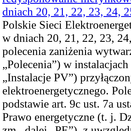
dniach 20, 21, 22, 23, 24, 2
Polskie Sieci Elektroenerge
w dniach 20, 21, 22, 23, 24,
polecenia zaniżenia wytwarz
„Polecenia”) w instalacjach
„Instalacje PV”) przyłączo
elektroenergetycznego. Pol
podstawie art. 9c ust. 7a us
Prawo energetyczne (t. j. Dz
zm., dalej „PE”), z uwzględ