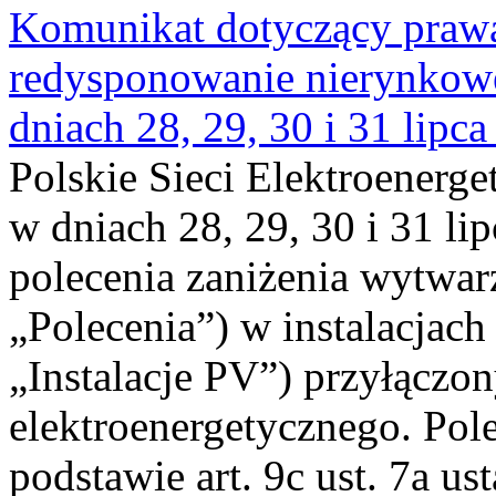
Komunikat dotyczący praw
redysponowanie nierynkowe 
dniach 28, 29, 30 i 31 lipca
Polskie Sieci Elektroenerge
w dniach 28, 29, 30 i 31 lip
polecenia zaniżenia wytwarz
„Polecenia”) w instalacjach
„Instalacje PV”) przyłączo
elektroenergetycznego. Pol
podstawie art. 9c ust. 7a us