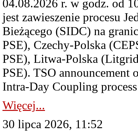
04.08.2026 r. w godz. od 
jest zawieszenie procesu J
Bieżącego (SIDC) na grani
PSE), Czechy-Polska (CEP
PSE), Litwa-Polska (Litgri
PSE). TSO announcement on
Intra-Day Coupling process
Więcej...
30 lipca 2026, 11:52