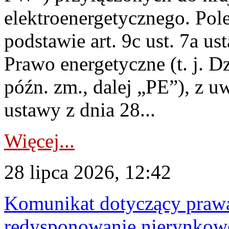
elektroenergetycznego. Pol
podstawie art. 9c ust. 7a us
Prawo energetyczne (t. j. D
późn. zm., dalej „PE”), z u
ustawy z dnia 28...
Więcej...
28 lipca 2026, 12:42
Komunikat dotyczący praw
redysponowanie nierynkowe 