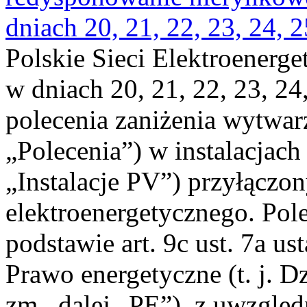
dniach 20, 21, 22, 23, 24, 2
Polskie Sieci Elektroenerge
w dniach 20, 21, 22, 23, 24,
polecenia zaniżenia wytwarz
„Polecenia”) w instalacjach
„Instalacje PV”) przyłączo
elektroenergetycznego. Pol
podstawie art. 9c ust. 7a us
Prawo energetyczne (t. j. Dz
zm., dalej „PE”), z uwzględ