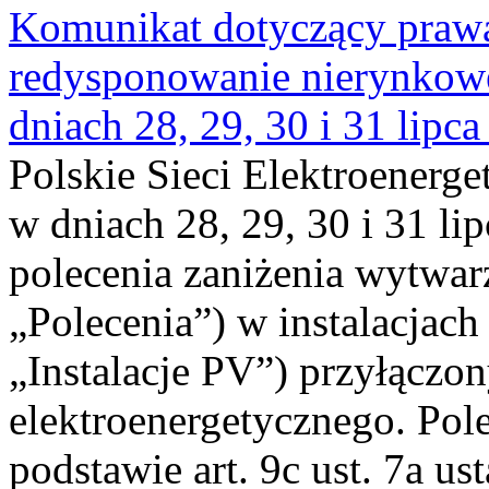
Komunikat dotyczący praw
redysponowanie nierynkowe 
dniach 28, 29, 30 i 31 lipca
Polskie Sieci Elektroenerge
w dniach 28, 29, 30 i 31 lip
polecenia zaniżenia wytwarz
„Polecenia”) w instalacjach
„Instalacje PV”) przyłączo
elektroenergetycznego. Pol
podstawie art. 9c ust. 7a us