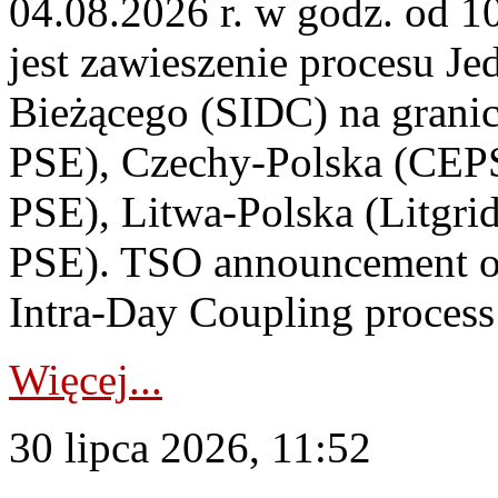
04.08.2026 r. w godz. od 
jest zawieszenie procesu J
Bieżącego (SIDC) na grani
PSE), Czechy-Polska (CEP
PSE), Litwa-Polska (Litgri
PSE). TSO announcement on
Intra-Day Coupling process
Więcej...
30 lipca 2026, 11:52