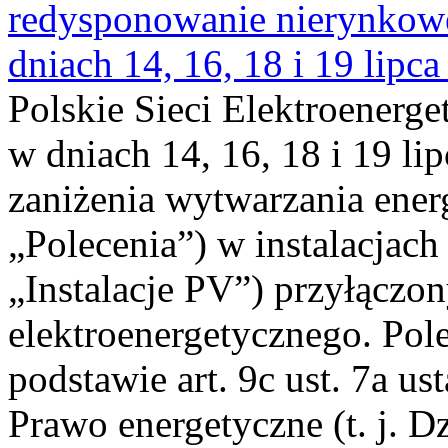
redysponowanie nierynkowe 
dniach 14, 16, 18 i 19 lipca
Polskie Sieci Elektroenerge
w dniach 14, 16, 18 i 19 li
zaniżenia wytwarzania energi
„Polecenia”) w instalacjach
„Instalacje PV”) przyłączo
elektroenergetycznego. Pol
podstawie art. 9c ust. 7a us
Prawo energetyczne (t. j. Dz