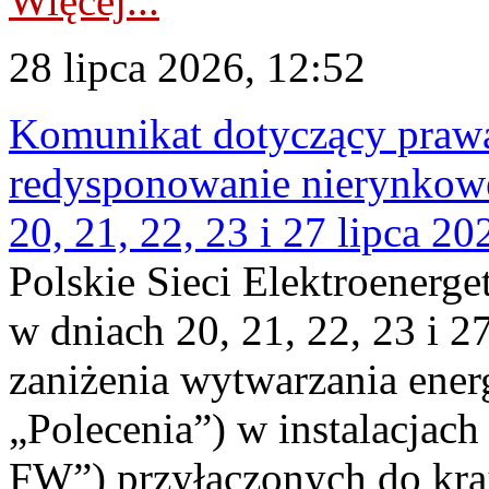
Więcej...
28 lipca 2026, 12:52
Komunikat dotyczący praw
redysponowanie nierynkowe
20, 21, 22, 23 i 27 lipca 202
Polskie Sieci Elektroenerge
w dniach 20, 21, 22, 23 i 2
zaniżenia wytwarzania energi
„Polecenia”) w instalacjach
FW”) przyłączonych do kr