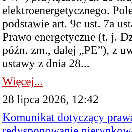
elektroenergetycznego. Pol
podstawie art. 9c ust. 7a us
Prawo energetyczne (t. j. D
późn. zm., dalej „PE”), z u
ustawy z dnia 28...
Więcej...
28 lipca 2026, 12:42
Komunikat dotyczący praw
redysponowanie nierynkowe 