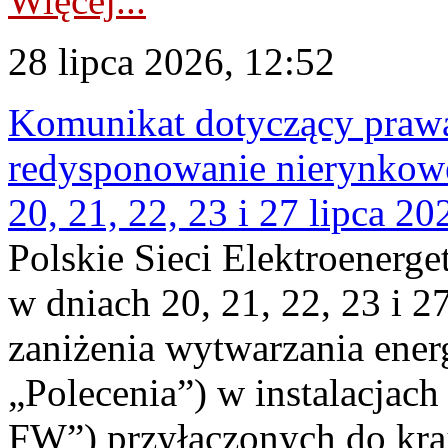
Więcej...
28 lipca 2026, 12:52
Komunikat dotyczący praw
redysponowanie nierynkowe
20, 21, 22, 23 i 27 lipca 202
Polskie Sieci Elektroenerge
w dniach 20, 21, 22, 23 i 2
zaniżenia wytwarzania energi
„Polecenia”) w instalacjach
FW”) przyłączonych do kr