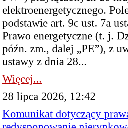
elektroenergetycznego. Pol
podstawie art. 9c ust. 7a us
Prawo energetyczne (t. j. D
późn. zm., dalej „PE”), z u
ustawy z dnia 28...
Więcej...
28 lipca 2026, 12:42
Komunikat dotyczący praw
redysponowanie nierynkowe 