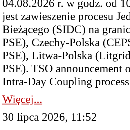
04.08.2026 r. w godz. od 
jest zawieszenie procesu J
Bieżącego (SIDC) na grani
PSE), Czechy-Polska (CEP
PSE), Litwa-Polska (Litgri
PSE). TSO announcement on
Intra-Day Coupling process
Więcej...
30 lipca 2026, 11:52