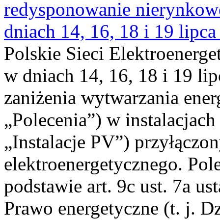
redysponowanie nierynkowe 
dniach 14, 16, 18 i 19 lipca
Polskie Sieci Elektroenerge
w dniach 14, 16, 18 i 19 li
zaniżenia wytwarzania energi
„Polecenia”) w instalacjach
„Instalacje PV”) przyłączo
elektroenergetycznego. Pol
podstawie art. 9c ust. 7a us
Prawo energetyczne (t. j. Dz