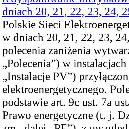
dniach 20, 21, 22, 23, 24, 2
Polskie Sieci Elektroenerge
w dniach 20, 21, 22, 23, 24,
polecenia zaniżenia wytwarz
„Polecenia”) w instalacjach
„Instalacje PV”) przyłączo
elektroenergetycznego. Pol
podstawie art. 9c ust. 7a us
Prawo energetyczne (t. j. Dz
zm., dalej „PE”), z uwzględ