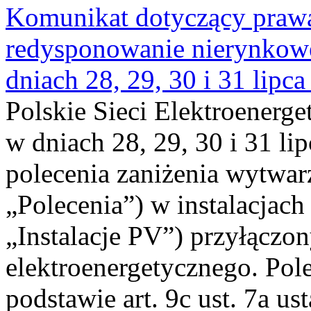
Komunikat dotyczący praw
redysponowanie nierynkowe 
dniach 28, 29, 30 i 31 lipca
Polskie Sieci Elektroenerge
w dniach 28, 29, 30 i 31 lip
polecenia zaniżenia wytwarz
„Polecenia”) w instalacjach
„Instalacje PV”) przyłączo
elektroenergetycznego. Pol
podstawie art. 9c ust. 7a us