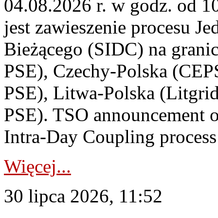
04.08.2026 r. w godz. od 
jest zawieszenie procesu J
Bieżącego (SIDC) na grani
PSE), Czechy-Polska (CEP
PSE), Litwa-Polska (Litgri
PSE). TSO announcement on
Intra-Day Coupling process
Więcej...
30 lipca 2026, 11:52