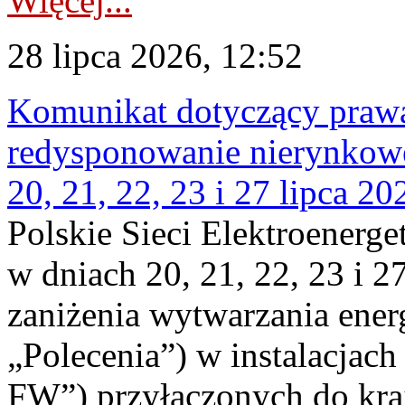
Więcej...
28 lipca 2026, 12:52
Komunikat dotyczący praw
redysponowanie nierynkowe
20, 21, 22, 23 i 27 lipca 202
Polskie Sieci Elektroenerge
w dniach 20, 21, 22, 23 i 2
zaniżenia wytwarzania energi
„Polecenia”) w instalacjach
FW”) przyłączonych do kr