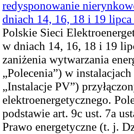
redysponowanie nierynkowe 
dniach 14, 16, 18 i 19 lipca
Polskie Sieci Elektroenerge
w dniach 14, 16, 18 i 19 li
zaniżenia wytwarzania energi
„Polecenia”) w instalacjach
„Instalacje PV”) przyłączo
elektroenergetycznego. Pol
podstawie art. 9c ust. 7a us
Prawo energetyczne (t. j. Dz