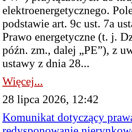
elektroenergetycznego. Pol
podstawie art. 9c ust. 7a us
Prawo energetyczne (t. j. D
późn. zm., dalej „PE”), z u
ustawy z dnia 28...
Więcej...
28 lipca 2026, 12:42
Komunikat dotyczący praw
redysponowanie nierynkowe 