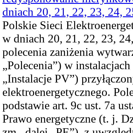
dniach 20, 21, 22, 23, 24, 2
Polskie Sieci Elektroenerge
w dniach 20, 21, 22, 23, 24,
polecenia zaniżenia wytwarz
„Polecenia”) w instalacjach
„Instalacje PV”) przyłączo
elektroenergetycznego. Pol
podstawie art. 9c ust. 7a us
Prawo energetyczne (t. j. Dz
zm., dalej „PE”), z uwzględ