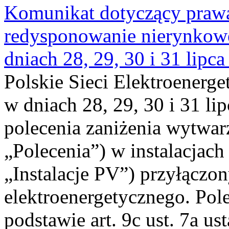
Komunikat dotyczący praw
redysponowanie nierynkowe 
dniach 28, 29, 30 i 31 lipca
Polskie Sieci Elektroenerge
w dniach 28, 29, 30 i 31 lip
polecenia zaniżenia wytwarz
„Polecenia”) w instalacjach
„Instalacje PV”) przyłączo
elektroenergetycznego. Pol
podstawie art. 9c ust. 7a us