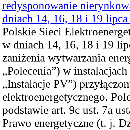
redysponowanie nierynkowe 
dniach 14, 16, 18 i 19 lipca
Polskie Sieci Elektroenerge
w dniach 14, 16, 18 i 19 li
zaniżenia wytwarzania energi
„Polecenia”) w instalacjach
„Instalacje PV”) przyłączo
elektroenergetycznego. Pol
podstawie art. 9c ust. 7a us
Prawo energetyczne (t. j. Dz