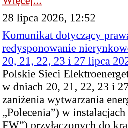
Więcej...
28 lipca 2026, 12:52
Komunikat dotyczący praw
redysponowanie nierynkowe
20, 21, 22, 23 i 27 lipca 202
Polskie Sieci Elektroenerge
w dniach 20, 21, 22, 23 i 2
zaniżenia wytwarzania energi
„Polecenia”) w instalacjach
FW”) przyłączonych do kr