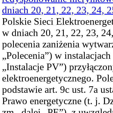
dniach 20, 21, 22, 23, 24, 2
Polskie Sieci Elektroenerge
w dniach 20, 21, 22, 23, 24,
polecenia zaniżenia wytwarz
„Polecenia”) w instalacjach
„Instalacje PV”) przyłączo
elektroenergetycznego. Pol
podstawie art. 9c ust. 7a us
Prawo energetyczne (t. j. Dz
zm., dalej „PE”), z uwzględ