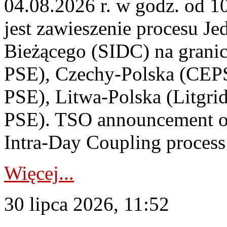
04.08.2026 r. w godz. od 
jest zawieszenie procesu J
Bieżącego (SIDC) na grani
PSE), Czechy-Polska (CEP
PSE), Litwa-Polska (Litgri
PSE). TSO announcement on
Intra-Day Coupling process
Więcej...
30 lipca 2026, 11:52