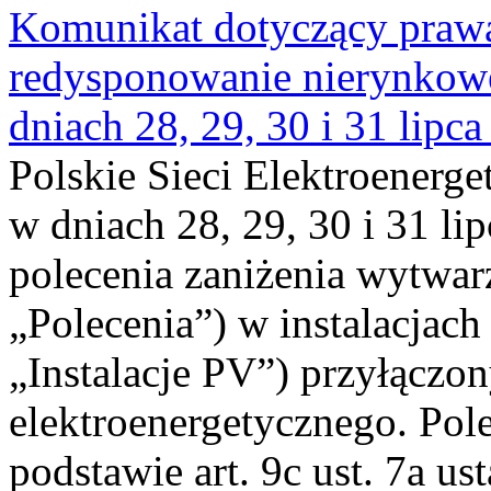
Komunikat dotyczący praw
redysponowanie nierynkowe 
dniach 28, 29, 30 i 31 lipca
Polskie Sieci Elektroenerge
w dniach 28, 29, 30 i 31 lip
polecenia zaniżenia wytwarz
„Polecenia”) w instalacjach
„Instalacje PV”) przyłączo
elektroenergetycznego. Pol
podstawie art. 9c ust. 7a us