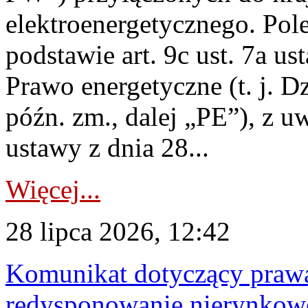
elektroenergetycznego. Pol
podstawie art. 9c ust. 7a us
Prawo energetyczne (t. j. D
późn. zm., dalej „PE”), z u
ustawy z dnia 28...
Więcej...
28 lipca 2026, 12:42
Komunikat dotyczący praw
redysponowanie nierynkowe 