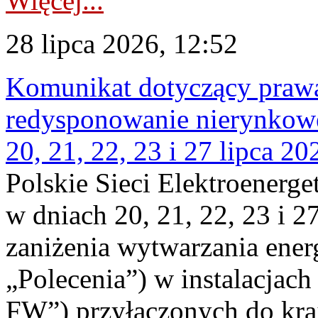
Więcej...
28 lipca 2026, 12:52
Komunikat dotyczący praw
redysponowanie nierynkowe
20, 21, 22, 23 i 27 lipca 202
Polskie Sieci Elektroenerge
w dniach 20, 21, 22, 23 i 2
zaniżenia wytwarzania energi
„Polecenia”) w instalacjach
FW”) przyłączonych do kr