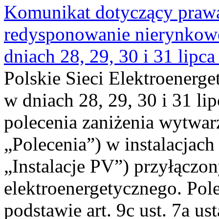
Komunikat dotyczący praw
redysponowanie nierynkowe 
dniach 28, 29, 30 i 31 lipca
Polskie Sieci Elektroenerge
w dniach 28, 29, 30 i 31 lip
polecenia zaniżenia wytwarz
„Polecenia”) w instalacjach
„Instalacje PV”) przyłączo
elektroenergetycznego. Pol
podstawie art. 9c ust. 7a us