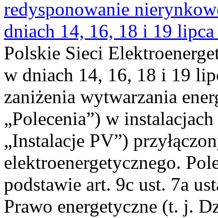
redysponowanie nierynkowe 
dniach 14, 16, 18 i 19 lipca
Polskie Sieci Elektroenerge
w dniach 14, 16, 18 i 19 li
zaniżenia wytwarzania energi
„Polecenia”) w instalacjach
„Instalacje PV”) przyłączo
elektroenergetycznego. Pol
podstawie art. 9c ust. 7a us
Prawo energetyczne (t. j. Dz