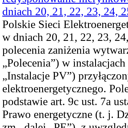
dniach 20, 21, 22, 23, 24, 2
Polskie Sieci Elektroenerge
w dniach 20, 21, 22, 23, 24,
polecenia zaniżenia wytwarz
„Polecenia”) w instalacjach
„Instalacje PV”) przyłączo
elektroenergetycznego. Pol
podstawie art. 9c ust. 7a us
Prawo energetyczne (t. j. Dz
zm., dalej „PE”), z uwzględ