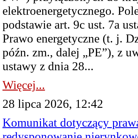
elektroenergetycznego. Pol
podstawie art. 9c ust. 7a us
Prawo energetyczne (t. j. D
późn. zm., dalej „PE”), z u
ustawy z dnia 28...
Więcej...
28 lipca 2026, 12:42
Komunikat dotyczący praw
redysponowanie nierynkowe 