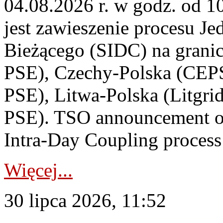
04.08.2026 r. w godz. od 
jest zawieszenie procesu J
Bieżącego (SIDC) na grani
PSE), Czechy-Polska (CEP
PSE), Litwa-Polska (Litgri
PSE). TSO announcement on
Intra-Day Coupling process
Więcej...
30 lipca 2026, 11:52