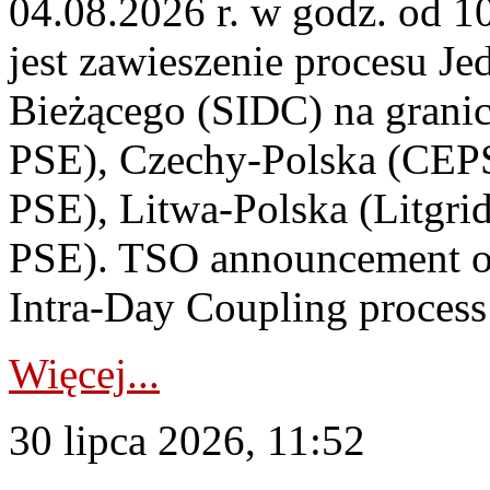
04.08.2026 r. w godz. od 
jest zawieszenie procesu J
Bieżącego (SIDC) na grani
PSE), Czechy-Polska (CEP
PSE), Litwa-Polska (Litgri
PSE). TSO announcement on
Intra-Day Coupling process
Więcej...
30 lipca 2026, 11:52