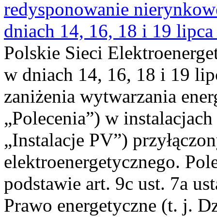
redysponowanie nierynkowe 
dniach 14, 16, 18 i 19 lipca
Polskie Sieci Elektroenerge
w dniach 14, 16, 18 i 19 li
zaniżenia wytwarzania energi
„Polecenia”) w instalacjach
„Instalacje PV”) przyłączo
elektroenergetycznego. Pol
podstawie art. 9c ust. 7a us
Prawo energetyczne (t. j. Dz