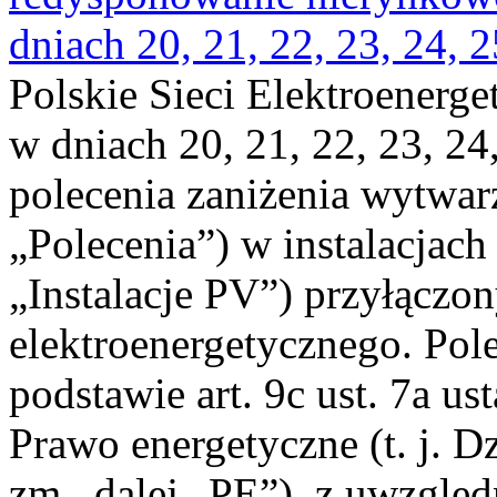
dniach 20, 21, 22, 23, 24, 2
Polskie Sieci Elektroenerge
w dniach 20, 21, 22, 23, 24,
polecenia zaniżenia wytwarz
„Polecenia”) w instalacjach
„Instalacje PV”) przyłączo
elektroenergetycznego. Pol
podstawie art. 9c ust. 7a us
Prawo energetyczne (t. j. Dz
zm., dalej „PE”), z uwzględ