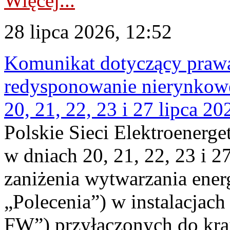
Więcej...
28 lipca 2026, 12:52
Komunikat dotyczący praw
redysponowanie nierynkowe
20, 21, 22, 23 i 27 lipca 202
Polskie Sieci Elektroenerge
w dniach 20, 21, 22, 23 i 2
zaniżenia wytwarzania energi
„Polecenia”) w instalacjach
FW”) przyłączonych do kr