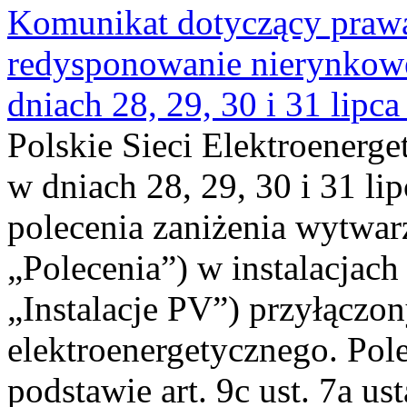
Komunikat dotyczący praw
redysponowanie nierynkowe 
dniach 28, 29, 30 i 31 lipca
Polskie Sieci Elektroenerge
w dniach 28, 29, 30 i 31 lip
polecenia zaniżenia wytwarz
„Polecenia”) w instalacjach
„Instalacje PV”) przyłączo
elektroenergetycznego. Pol
podstawie art. 9c ust. 7a us