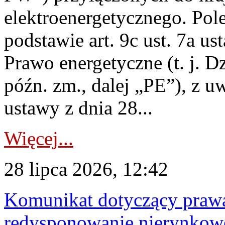
elektroenergetycznego. Pol
podstawie art. 9c ust. 7a us
Prawo energetyczne (t. j. D
późn. zm., dalej „PE”), z u
ustawy z dnia 28...
Więcej...
28 lipca 2026, 12:42
Komunikat dotyczący praw
redysponowanie nierynkowe 