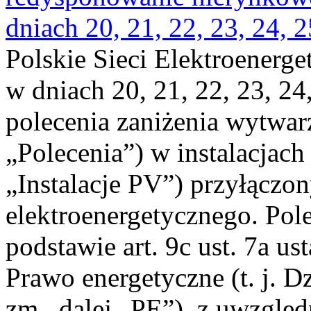
dniach 20, 21, 22, 23, 24, 2
Polskie Sieci Elektroenerge
w dniach 20, 21, 22, 23, 24,
polecenia zaniżenia wytwarz
„Polecenia”) w instalacjach
„Instalacje PV”) przyłączo
elektroenergetycznego. Pol
podstawie art. 9c ust. 7a us
Prawo energetyczne (t. j. Dz
zm., dalej „PE”), z uwzględ