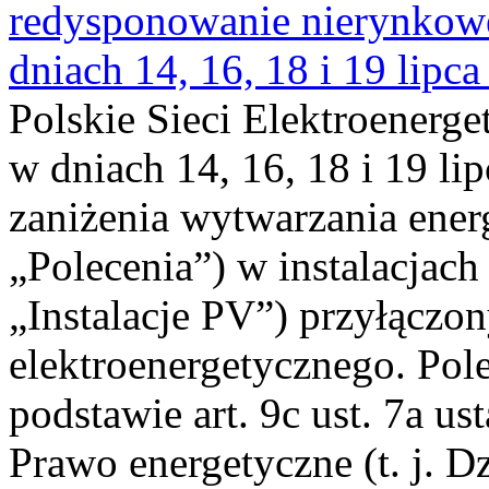
redysponowanie nierynkowe 
dniach 14, 16, 18 i 19 lipca
Polskie Sieci Elektroenerge
w dniach 14, 16, 18 i 19 li
zaniżenia wytwarzania energi
„Polecenia”) w instalacjach
„Instalacje PV”) przyłączo
elektroenergetycznego. Pol
podstawie art. 9c ust. 7a us
Prawo energetyczne (t. j. Dz