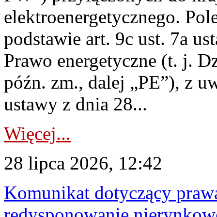
elektroenergetycznego. Pol
podstawie art. 9c ust. 7a us
Prawo energetyczne (t. j. D
późn. zm., dalej „PE”), z u
ustawy z dnia 28...
Więcej...
28 lipca 2026, 12:42
Komunikat dotyczący praw
redysponowanie nierynkowe 