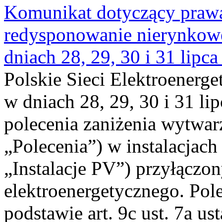
Komunikat dotyczący praw
redysponowanie nierynkowe 
dniach 28, 29, 30 i 31 lipca
Polskie Sieci Elektroenerge
w dniach 28, 29, 30 i 31 lip
polecenia zaniżenia wytwarz
„Polecenia”) w instalacjach
„Instalacje PV”) przyłączo
elektroenergetycznego. Pol
podstawie art. 9c ust. 7a us