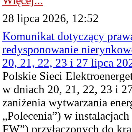
Więcej...
28 lipca 2026, 12:52
Komunikat dotyczący praw
redysponowanie nierynkowe
20, 21, 22, 23 i 27 lipca 202
Polskie Sieci Elektroenerge
w dniach 20, 21, 22, 23 i 2
zaniżenia wytwarzania energi
„Polecenia”) w instalacjach
FW”) przyłączonych do kr