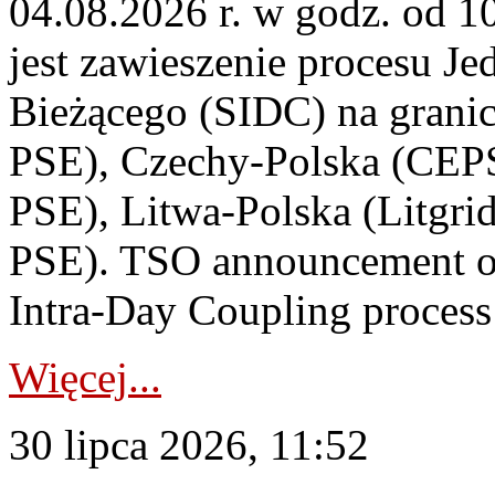
04.08.2026 r. w godz. od 
jest zawieszenie procesu J
Bieżącego (SIDC) na grani
PSE), Czechy-Polska (CEP
PSE), Litwa-Polska (Litgri
PSE). TSO announcement on
Intra-Day Coupling process
Więcej...
30 lipca 2026, 11:52