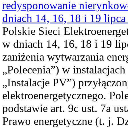
redysponowanie nierynkowe 
dniach 14, 16, 18 i 19 lipca
Polskie Sieci Elektroenerge
w dniach 14, 16, 18 i 19 li
zaniżenia wytwarzania energi
„Polecenia”) w instalacjach
„Instalacje PV”) przyłączo
elektroenergetycznego. Pol
podstawie art. 9c ust. 7a us
Prawo energetyczne (t. j. Dz