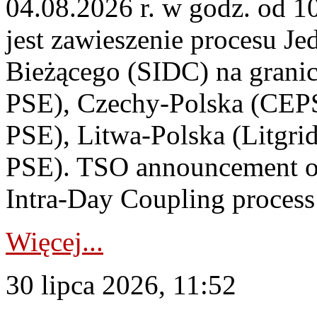
04.08.2026 r. w godz. od 
jest zawieszenie procesu J
Bieżącego (SIDC) na grani
PSE), Czechy-Polska (CEP
PSE), Litwa-Polska (Litgri
PSE). TSO announcement on
Intra-Day Coupling process
Więcej...
30 lipca 2026, 11:52