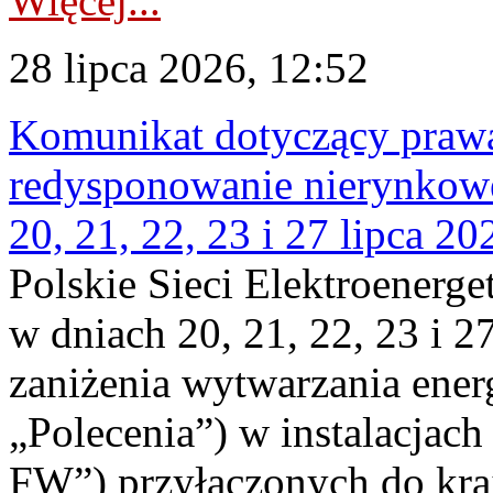
Więcej...
28 lipca 2026, 12:52
Komunikat dotyczący praw
redysponowanie nierynkowe
20, 21, 22, 23 i 27 lipca 202
Polskie Sieci Elektroenerge
w dniach 20, 21, 22, 23 i 2
zaniżenia wytwarzania energi
„Polecenia”) w instalacjach
FW”) przyłączonych do kr