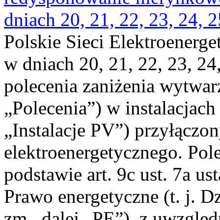
dniach 20, 21, 22, 23, 24, 2
Polskie Sieci Elektroenerge
w dniach 20, 21, 22, 23, 24,
polecenia zaniżenia wytwarz
„Polecenia”) w instalacjach
„Instalacje PV”) przyłączo
elektroenergetycznego. Pol
podstawie art. 9c ust. 7a us
Prawo energetyczne (t. j. Dz
zm., dalej „PE”), z uwzględ