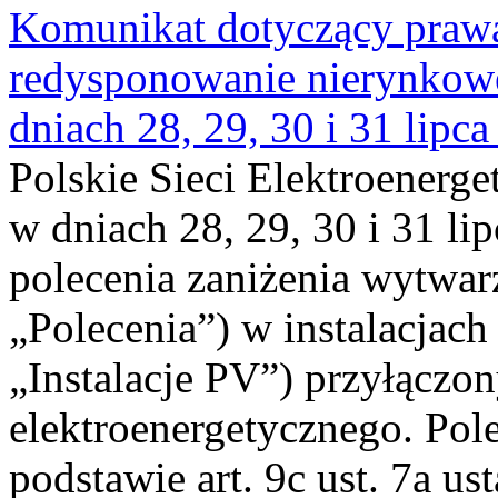
Komunikat dotyczący praw
redysponowanie nierynkowe 
dniach 28, 29, 30 i 31 lipca
Polskie Sieci Elektroenerge
w dniach 28, 29, 30 i 31 lip
polecenia zaniżenia wytwarz
„Polecenia”) w instalacjach
„Instalacje PV”) przyłączo
elektroenergetycznego. Pol
podstawie art. 9c ust. 7a us