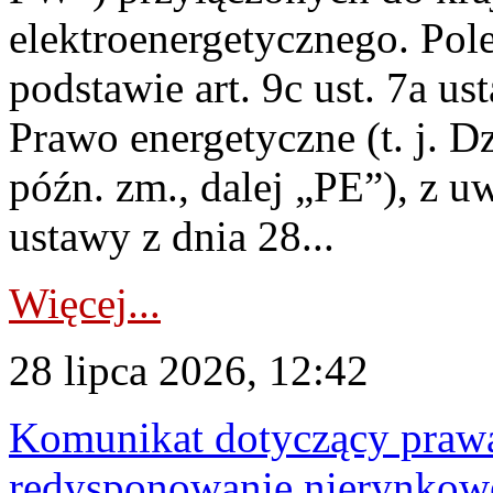
elektroenergetycznego. Pol
podstawie art. 9c ust. 7a us
Prawo energetyczne (t. j. D
późn. zm., dalej „PE”), z u
ustawy z dnia 28...
Więcej...
28 lipca 2026, 12:42
Komunikat dotyczący praw
redysponowanie nierynkowe 