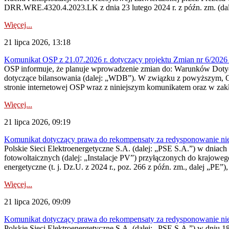
DRR.WRE.4320.4.2023.LK z dnia 23 lutego 2024 r. z późn. zm. (dale
Więcej...
21 lipca 2026, 13:18
Komunikat OSP z 21.07.2026 r. dotyczący projektu Zmian nr 6/20
OSP informuje, że planuje wprowadzenie zmian do: Warunków Dotycz
dotyczące bilansowania (dalej: „WDB”). W związku z powyższym, 
stronie internetowej OSP wraz z niniejszym komunikatem oraz w zak
Więcej...
21 lipca 2026, 09:19
Komunikat dotyczący prawa do rekompensaty za redysponowanie nieryn
Polskie Sieci Elektroenergetyczne S.A. (dalej: „PSE S.A.”) w dniach 1
fotowoltaicznych (dalej: „Instalacje PV”) przyłączonych do krajoweg
energetyczne (t. j. Dz.U. z 2024 r., poz. 266 z późn. zm., dalej „PE”),
Więcej...
21 lipca 2026, 09:09
Komunikat dotyczący prawa do rekompensaty za redysponowanie nier
Polskie Sieci Elektroenergetyczne S.A. (dalej: „PSE S.A.”) w dniu 18 