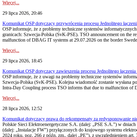
Więcej...
29 lipca 2026, 20:46
Komunikat OSP dotyczący przywrócenia procesu Jednolitego łączen
OSP informuje, że z problemy techniczne systemów informatycznyc
granicach: Szwecja-Polska (SvK-PSE). TSO announcement on the resto
malfunction of DBAG IT systems at 29.07.2026 on the border Swed
Więcej...
29 lipca 2026, 18:45
Komunikat OSP dotyczący zawieszenia procesu Jednolitego łączeni
OSP informuje, że z uwagi na problemy techniczne systemów inform
Szwecja-Polska (SvK-PSE). Kolejna wiadomość zostanie wysłana po 
Intra-Day Coupling process TSO informs that due to malfunction of
Więcej...
28 lipca 2026, 12:52
Komunikat dotyczący prawa do rekompensaty za redysponowanie niery
Polskie Sieci Elektroenergetyczne S.A. (dalej: „PSE S.A.”) w dniach 
(dalej: „Instalacje FW”) przyłączonych do krajowego systemu elektroe
2024 roku, poz. 266 z późn. zm., dalej „PE”), z uwzględnieniem art. 3