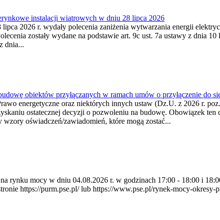
ynkowe instalacji wiatrowych w dniu 28 lipca 2026
lipca 2026 r. wydały polecenia zaniżenia wytwarzania energii elektrycz
cenia zostały wydane na podstawie art. 9c ust. 7a ustawy z dnia 10 k
 dnia...
 budowę obiektów przyłączanych w ramach umów o przyłączenie do sie
Prawo energetyczne oraz niektórych innych ustaw (Dz.U. z 2026 r. po
uzyskaniu ostatecznej decyzji o pozwoleniu na budowę. Obowiązek ten 
y wzory oświadczeń/zawiadomień, które mogą zostać...
ia na rynku mocy w dniu 04.08.2026 r. w godzinach 17:00 - 18:00 i 1
e https://purm.pse.pl/ lub https://www.pse.pl/rynek-mocy-okresy-prz