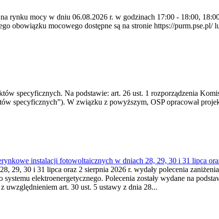
 na rynku mocy w dniu 06.08.2026 r. w godzinach 17:00 - 18:00, 18:00 
 obowiązku mocowego dostępne są na stronie https://purm.pse.pl/ lu
 specyficznych. Na podstawie: art. 26 ust. 1 rozporządzenia Komisji
któw specyficznych”). W związku z powyższym, OSP opracował proje
kowe instalacji fotowoltaicznych w dniach 28, 29, 30 i 31 lipca ora
8, 29, 30 i 31 lipca oraz 2 sierpnia 2026 r. wydały polecenia zaniżenia
o systemu elektroenergetycznego. Polecenia zostały wydane na podstawi
 z uwzględnieniem art. 30 ust. 5 ustawy z dnia 28...