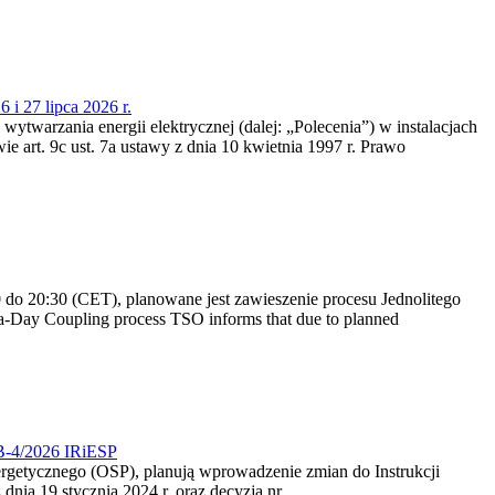
 i 27 lipca 2026 r.
 wytwarzania energii elektrycznej (dalej: „Polecenia”) w instalacjach
e art. 9c ust. 7a ustawy z dnia 10 kwietnia 1997 r. Prawo
do 20:30 (CET), planowane jest zawieszenie procesu Jednolitego
-Day Coupling process TSO informs that due to planned
CB-4/2026 IRiESP
nergetycznego (OSP), planują wprowadzenie zmian do Instrukcji
nia 19 stycznia 2024 r. oraz decyzją nr