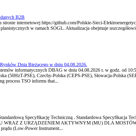
y danych B2B
 stronie internetowej https://github.com/Polskie-Sieci-Elektroenerget
ch planistycznych w ramach SOGL. Aktualizacja obejmuje uszczegół
a Rynków Dnia Bieżącego w dniu 04.08.2026.
stemów informatycznych DBAG w dniu 04.08.2026 r. w godz. od 10:55
lska (50HzT-PSE), Czechy-Polska (CEPS-PSE), Słowacja-Polska (SEP
g process TSO informs that...
ową Standardową Specyfikację Techniczną . Standardowa Specyfi
 WRAZ Z URZĄDZENIEM AKTYWNYM (MU) DLA MOSTÓW SZYN
u prądu (Low-Power Instrument...