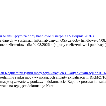
 bilansującym za doby handlowe 4 sierpnia i 5 sierpnia 2026 r.
a danych w systemach informatycznych OSP za doby handlowe 04.08.202
 rozliczeniowe dla 04.08.2026 r. (raporty rozliczeniowe i publikacje)
mian Regulaminu rynku mocy wynikających z Karty aktualizacji nr RR
minu rynku mocy wynikających z Karty aktualizacji nr RRM/Z/
je są zawarte w poniższym dokumencie: Raport z procesu konsultacj
wane następujące dokumenty: Karta...