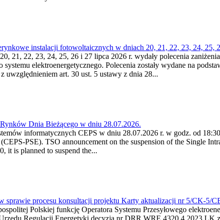
kowe instalacji fotowoltaicznych w dniach 20, 21, 22, 23, 24, 25, 26
0, 21, 22, 23, 24, 25, 26 i 27 lipca 2026 r. wydały polecenia zaniżenia
o systemu elektroenergetycznego. Polecenia zostały wydane na podstawi
 z uwzględnieniem art. 30 ust. 5 ustawy z dnia 28...
a Rynków Dnia Bieżącego w dniu 28.07.2026.
stemów informatycznych CEPS w dniu 28.07.2026 r. w godz. od 18:30 
(CEPS-PSE). TSO announcement on the suspension of the Single Intra
it is planned to suspend the...
w sprawie procesu konsultacji projektu Karty aktualizacji nr 5/CK-5/
ypospolitej Polskiej funkcję Operatora Systemu Przesyłowego elektroe
a Urzędu Regulacji Energetyki decyzją nr DRR.WRE.4320.4.2023.LK z d