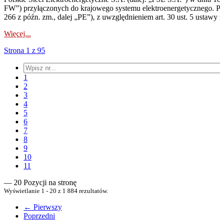
FW”) przyłączonych do krajowego systemu elektroenergetycznego. Pole
266 z późn. zm., dalej „PE”), z uwzględnieniem art. 30 ust. 5 ustawy z
Więcej...
Strona 1 z 95
1
2
3
4
5
6
7
8
9
10
11
— 20 Pozycji na stronę
Wyświetlanie 1 - 20 z 1 884 rezultatów.
← Pierwszy
Poprzedni