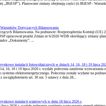
j „IRiESP”). Planowane zmiany obejmują części (i) IRiESP - Warunki 
26 Warunków Dotyczących Bilansowania
ących Bilansowania. Na podstawie: Rozporządzenia Komisji (UE) 2017
OSP opracował projekt Zmian nr 6/2026 WDB określający zmiany pla
ładce „Dokumenty”. ...
kowe instalacji fotowoltaicznych w dniach 14, 16, 18 i 19 lipca 202
4, 16, 18 i 19 lipca 2026 r. wydały polecenia zaniżenia wytwarzania ene
o systemu elektroenergetycznego. Polecenia zostały wydane na podstawi
 z uwzględnieniem art. 30 ust. 5 ustawy z dnia 28...
ynkowe instalacji wiatrowych w dniu 18 lipca 2026 r.
lipca 2026 r. wydały polecenia zaniżenia wytwarzania energii elektrycz