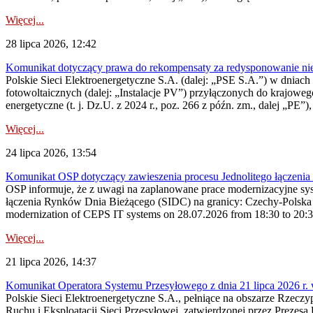
Więcej...
28 lipca 2026, 12:42
Komunikat dotyczący prawa do rekompensaty za redysponowanie nieryn
Polskie Sieci Elektroenergetyczne S.A. (dalej: „PSE S.A.”) w dniach 2
fotowoltaicznych (dalej: „Instalacje PV”) przyłączonych do krajoweg
energetyczne (t. j. Dz.U. z 2024 r., poz. 266 z późn. zm., dalej „PE”),
Więcej...
24 lipca 2026, 13:54
Komunikat OSP dotyczący zawieszenia procesu Jednolitego łączeni
OSP informuje, że z uwagi na zaplanowane prace modernizacyjne sy
łączenia Rynków Dnia Bieżącego (SIDC) na granicy: Czechy-Polska 
modernization of CEPS IT systems on 28.07.2026 from 18:30 to 20:30, 
Więcej...
21 lipca 2026, 14:37
Komunikat Operatora Systemu Przesyłowego z dnia 21 lipca 2026 r. 
Polskie Sieci Elektroenergetyczne S.A., pełniące na obszarze Rzecz
Ruchu i Eksploatacji Sieci Przesyłowej, zatwierdzonej przez Prezes