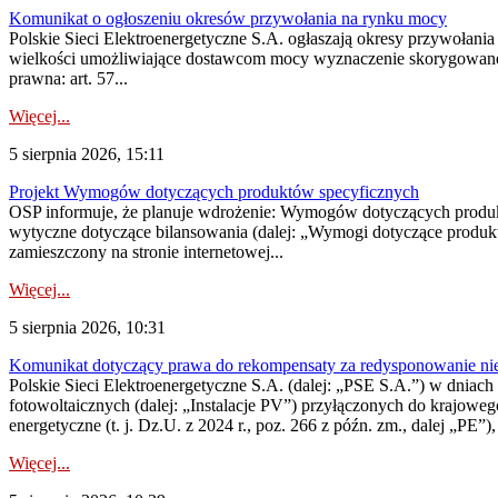
Komunikat o ogłoszeniu okresów przywołania na rynku mocy
Polskie Sieci Elektroenergetyczne S.A. ogłaszają okresy przywołania
wielkości umożliwiające dostawcom mocy wyznaczenie skorygowanego
prawna: art. 57...
Więcej...
5 sierpnia 2026, 15:11
Projekt Wymogów dotyczących produktów specyficznych
OSP informuje, że planuje wdrożenie: Wymogów dotyczących produktów
wytyczne dotyczące bilansowania (dalej: „Wymogi dotyczące produ
zamieszczony na stronie internetowej...
Więcej...
5 sierpnia 2026, 10:31
Komunikat dotyczący prawa do rekompensaty za redysponowanie nieryn
Polskie Sieci Elektroenergetyczne S.A. (dalej: „PSE S.A.”) w dniach 2
fotowoltaicznych (dalej: „Instalacje PV”) przyłączonych do krajoweg
energetyczne (t. j. Dz.U. z 2024 r., poz. 266 z późn. zm., dalej „PE”),
Więcej...