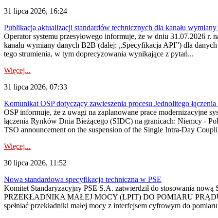
31 lipca 2026, 16:24
Publikacja aktualizacji standardów technicznych dla kanału wymian
Operator systemu przesyłowego informuje, że w dniu 31.07.2026 r. na
kanału wymiany danych B2B (dalej: „Specyfikacja API”) dla dany
tego strumienia, w tym doprecyzowania wynikające z pytań...
Więcej...
31 lipca 2026, 07:33
Komunikat OSP dotyczący zawieszenia procesu Jednolitego łączeni
OSP informuje, że z uwagi na zaplanowane prace modernizacyjne sy
łączenia Rynków Dnia Bieżącego (SIDC) na granicach: Niemcy - Po
TSO announcement on the suspension of the Single Intra-Day Couplin
Więcej...
30 lipca 2026, 11:52
Nowa standardowa specyfikacja techniczna w PSE
Komitet Standaryzacyjny PSE S.A. zatwierdził do stosowania n
PRZEKŁADNIKA MAŁEJ MOCY (LPIT) DO POMIARU PRĄDU
spełniać przekładniki małej mocy z interfejsem cyfrowym do pomiar