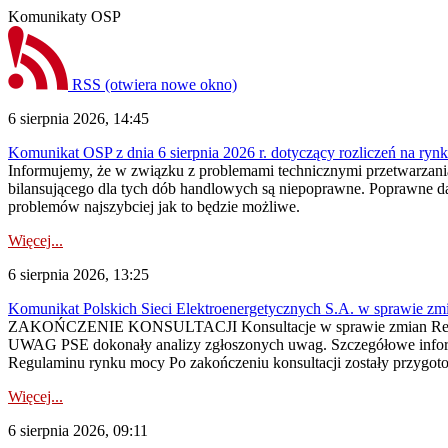
Komunikaty OSP
RSS
(otwiera nowe okno)
6 sierpnia 2026, 14:45
Komunikat OSP z dnia 6 sierpnia 2026 r. dotyczący rozliczeń na rynku
Informujemy, że w związku z problemami technicznymi przetwarzani
bilansującego dla tych dób handlowych są niepoprawne. Poprawne dane
problemów najszybciej jak to będzie możliwe.
Więcej...
6 sierpnia 2026, 13:25
Komunikat Polskich Sieci Elektroenergetycznych S.A. w sprawie z
ZAKOŃCZENIE KONSULTACJI Konsultacje w sprawie zmian Regula
UWAG PSE dokonały analizy zgłoszonych uwag. Szczegółowe informac
Regulaminu rynku mocy Po zakończeniu konsultacji zostały przygoto
Więcej...
6 sierpnia 2026, 09:11