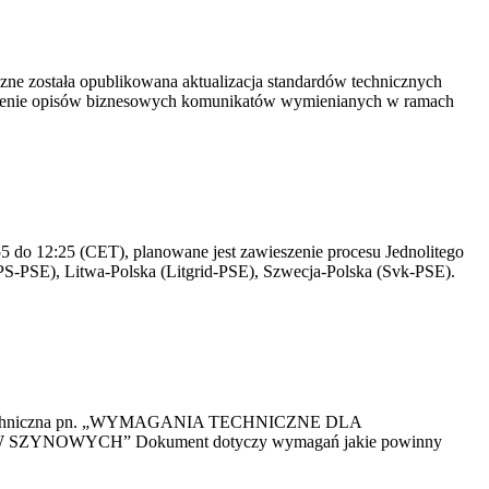
yczne została opublikowana aktualizacja standardów technicznych
owienie opisów biznesowych komunikatów wymienianych w ramach
 do 12:25 (CET), planowane jest zawieszenie procesu Jednolitego
S-PSE), Litwa-Polska (Litgrid-PSE), Szwecja-Polska (Svk-PSE).
kacja Techniczna pn. „WYMAGANIA TECHNICZNE DLA
OWYCH” Dokument dotyczy wymagań jakie powinny