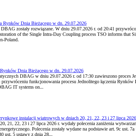
ia Rynków Dnia Bieżącego w dn. 29.07.2026
h DBAG zostały rozwiązane. W dniu 29.07.2026 r. od 20:41 przywróco
ration of the Single Intra-Day Coupling process TSO informs that Si
en-Poland.
a Rynków Dnia Bieżącego w dn. 29.07.2026
atycznych DBAG w dniu 29.07.2026 r. od 17:30 zawieszono proces Je
przywróceniu funkcjonowania procesu Jednolitego łączenia Rynków D
 DBAG IT systems on...
nkowe instalacji wiatrowych w dniach 20, 21, 22, 23 i 27 lipca 2026 
20, 21, 22, 23 i 27 lipca 2026 r. wydały polecenia zaniżenia wytwarzani
nergetycznego. Polecenia zostały wydane na podstawie art. 9c ust. 7a 
0 ust. 5 ustawy z dnia 28...