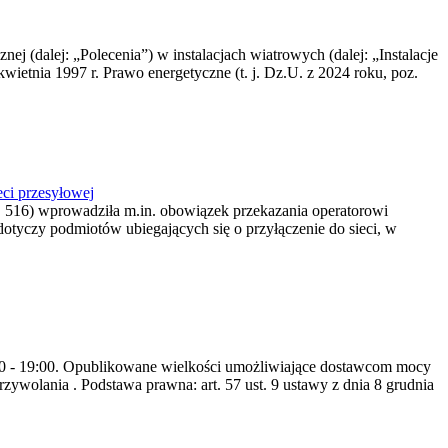
nej (dalej: „Polecenia”) w instalacjach wiatrowych (dalej: „Instalacje
wietnia 1997 r. Prawo energetyczne (t. j. Dz.U. z 2024 roku, poz.
ci przesyłowej
z. 516) wprowadziła m.in. obowiązek przekazania operatorowi
dotyczy podmiotów ubiegających się o przyłączenie do sieci, w
8:00 - 19:00. Opublikowane wielkości umożliwiające dostawcom mocy
ywolania . Podstawa prawna: art. 57 ust. 9 ustawy z dnia 8 grudnia