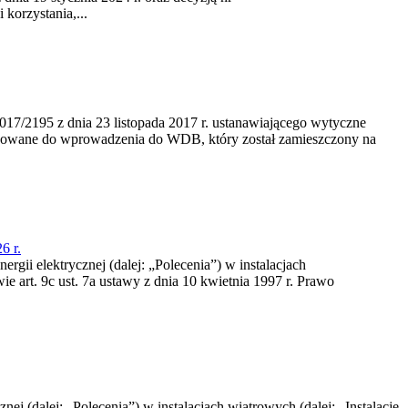
korzystania,...
/2195 z dnia 23‍ listopada 2017 r. ustanawiającego wytyczne
nowane do wprowadzenia do WDB, który został zamieszczony na
6 r.
rgii elektrycznej (dalej: „Polecenia”) w instalacjach
e art. 9c ust. 7a ustawy z dnia 10 kwietnia 1997 r. Prawo
nej (dalej: „Polecenia”) w instalacjach wiatrowych (dalej: „Instalacje