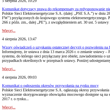
5 sierpnia 2026, 10:29
Komunikat dotyczący prawa do rekompensaty za redysponowanie nier
Polskie Sieci Elektroenergetyczne S.A. (dalej: „PSE S.A.”) w dniu 28 
FW”) przyłączonych do krajowego systemu elektroenergetycznego. Pole
266 z późn. zm., dalej „PE”), z uwzględnieniem art. 30 ust. 5 ustawy z
Więcej...
4 sierpnia 2026, 13:47
Wzory oświadczeń o uzyskaniu ostatecznej decyzji o pozwoleniu na
Informujemy, że ustawa z dnia 13 marca 2026 r. o zmianie ustawy – 
systemu, do którego sieci przyłączany jest obiekt, zawiadomienia o 
przypadkach określonych w przepisach ustawy. Poniżej udostępniam
Więcej...
4 sierpnia 2026, 09:03
Komunikat o ogłoszeniu okresów przywołania na rynku mocy
Polskie Sieci Elektroenergetyczne S.A. ogłaszają okresy przywołan
wyznaczenie skorygowanego obowiązku mocowego dostępne są na stroni
2017 r. o rynku...
Więcej...