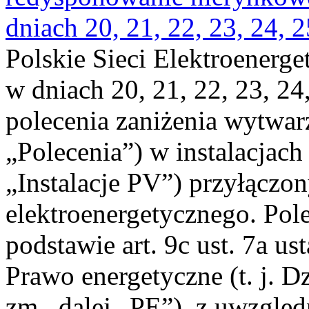
dniach 20, 21, 22, 23, 24, 2
Polskie Sieci Elektroenerge
w dniach 20, 21, 22, 23, 24,
polecenia zaniżenia wytwarz
„Polecenia”) w instalacjach
„Instalacje PV”) przyłączo
elektroenergetycznego. Pol
podstawie art. 9c ust. 7a us
Prawo energetyczne (t. j. Dz
zm., dalej „PE”), z uwzględ