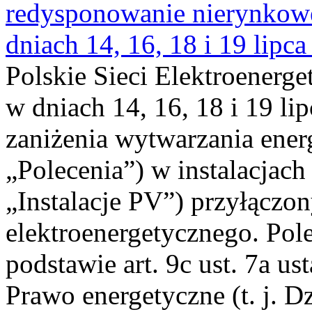
redysponowanie nierynkowe 
dniach 14, 16, 18 i 19 lipca
Polskie Sieci Elektroenerge
w dniach 14, 16, 18 i 19 li
zaniżenia wytwarzania energi
„Polecenia”) w instalacjach
„Instalacje PV”) przyłączo
elektroenergetycznego. Pol
podstawie art. 9c ust. 7a us
Prawo energetyczne (t. j. Dz