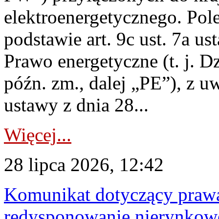
elektroenergetycznego. Pol
podstawie art. 9c ust. 7a us
Prawo energetyczne (t. j. D
późn. zm., dalej „PE”), z u
ustawy z dnia 28...
Więcej...
28 lipca 2026, 12:42
Komunikat dotyczący praw
redysponowanie nierynkowe 