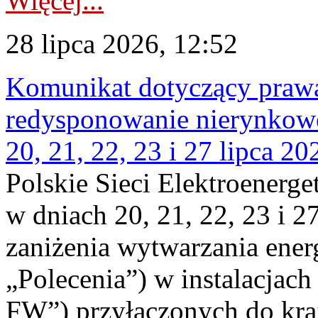
Więcej...
28 lipca 2026, 12:52
Komunikat dotyczący praw
redysponowanie nierynkowe
20, 21, 22, 23 i 27 lipca 202
Polskie Sieci Elektroenerge
w dniach 20, 21, 22, 23 i 2
zaniżenia wytwarzania energi
„Polecenia”) w instalacjach
FW”) przyłączonych do kr