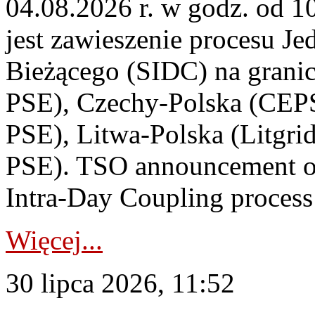
04.08.2026 r. w godz. od 
jest zawieszenie procesu J
Bieżącego (SIDC) na grani
PSE), Czechy-Polska (CEP
PSE), Litwa-Polska (Litgri
PSE). TSO announcement on
Intra-Day Coupling process
Więcej...
30 lipca 2026, 11:52