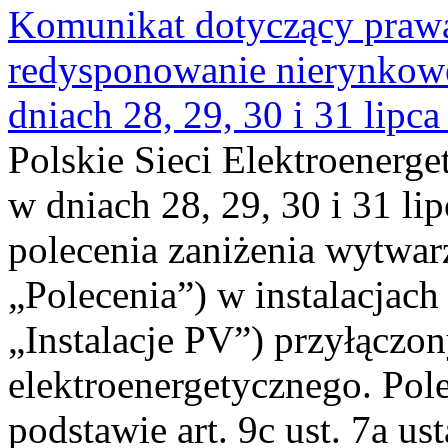
Komunikat dotyczący praw
redysponowanie nierynkowe 
dniach 28, 29, 30 i 31 lipca
Polskie Sieci Elektroenerge
w dniach 28, 29, 30 i 31 lip
polecenia zaniżenia wytwarz
„Polecenia”) w instalacjach
„Instalacje PV”) przyłączo
elektroenergetycznego. Pol
podstawie art. 9c ust. 7a us