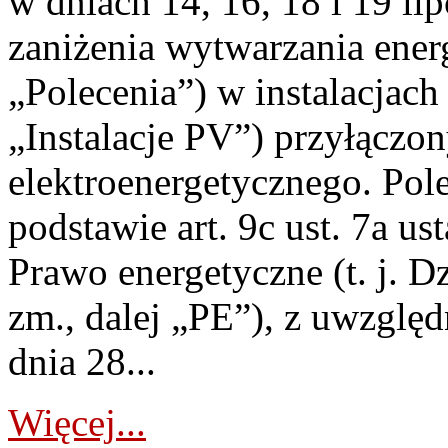
w dniach 14, 16, 18 i 19 li
zaniżenia wytwarzania energi
„Polecenia”) w instalacjach
„Instalacje PV”) przyłączo
elektroenergetycznego. Pol
podstawie art. 9c ust. 7a us
Prawo energetyczne (t. j. Dz
zm., dalej „PE”), z uwzględ
dnia 28...
Więcej...