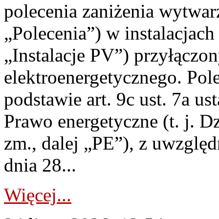
polecenia zaniżenia wytwarz
„Polecenia”) w instalacjach
„Instalacje PV”) przyłączo
elektroenergetycznego. Pol
podstawie art. 9c ust. 7a us
Prawo energetyczne (t. j. Dz
zm., dalej „PE”), z uwzględ
dnia 28...
Więcej...