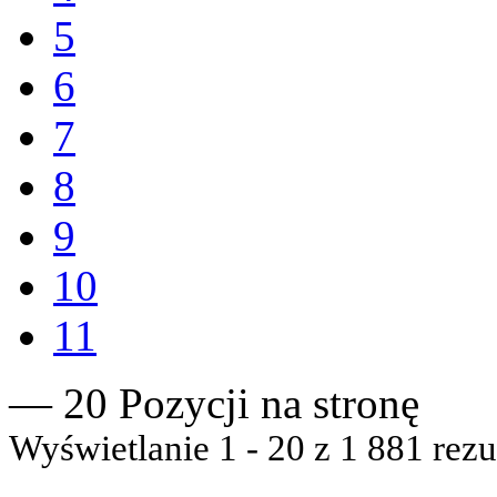
5
6
7
8
9
10
11
— 20 Pozycji na stronę
Wyświetlanie 1 - 20 z 1 881 rezu