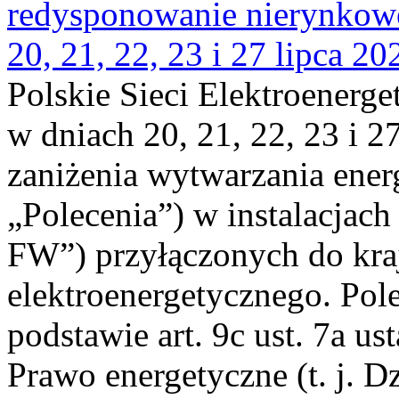
redysponowanie nierynkowe
20, 21, 22, 23 i 27 lipca 202
Polskie Sieci Elektroenerge
w dniach 20, 21, 22, 23 i 2
zaniżenia wytwarzania energi
„Polecenia”) w instalacjach
FW”) przyłączonych do kr
elektroenergetycznego. Pol
podstawie art. 9c ust. 7a us
Prawo energetyczne (t. j. D