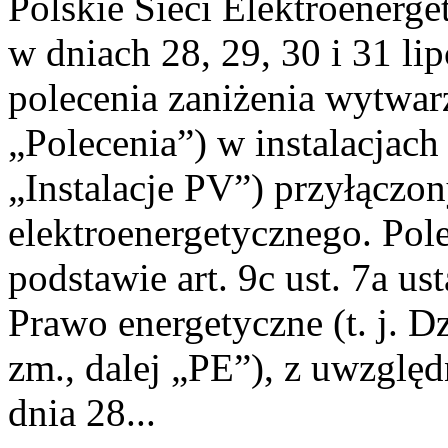
Polskie Sieci Elektroenerge
w dniach 28, 29, 30 i 31 lip
polecenia zaniżenia wytwarz
„Polecenia”) w instalacjach
„Instalacje PV”) przyłączo
elektroenergetycznego. Pol
podstawie art. 9c ust. 7a us
Prawo energetyczne (t. j. Dz
zm., dalej „PE”), z uwzględ
dnia 28...