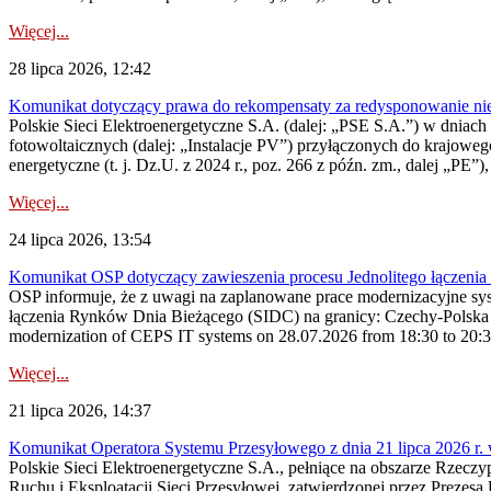
Więcej...
28 lipca 2026, 12:42
Komunikat dotyczący prawa do rekompensaty za redysponowanie nieryn
Polskie Sieci Elektroenergetyczne S.A. (dalej: „PSE S.A.”) w dniach 2
fotowoltaicznych (dalej: „Instalacje PV”) przyłączonych do krajoweg
energetyczne (t. j. Dz.U. z 2024 r., poz. 266 z późn. zm., dalej „PE”),
Więcej...
24 lipca 2026, 13:54
Komunikat OSP dotyczący zawieszenia procesu Jednolitego łączeni
OSP informuje, że z uwagi na zaplanowane prace modernizacyjne sy
łączenia Rynków Dnia Bieżącego (SIDC) na granicy: Czechy-Polska 
modernization of CEPS IT systems on 28.07.2026 from 18:30 to 20:30, 
Więcej...
21 lipca 2026, 14:37
Komunikat Operatora Systemu Przesyłowego z dnia 21 lipca 2026 r. 
Polskie Sieci Elektroenergetyczne S.A., pełniące na obszarze Rzecz
Ruchu i Eksploatacji Sieci Przesyłowej, zatwierdzonej przez Prezes