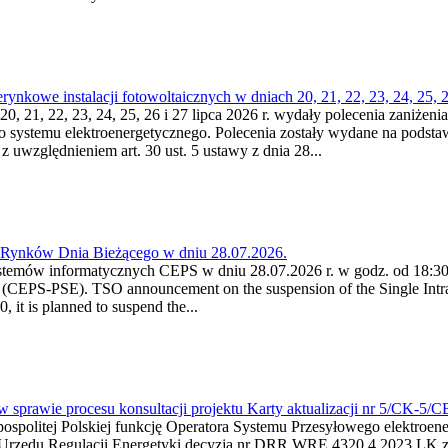
kowe instalacji fotowoltaicznych w dniach 20, 21, 22, 23, 24, 25, 26
0, 21, 22, 23, 24, 25, 26 i 27 lipca 2026 r. wydały polecenia zaniżenia
o systemu elektroenergetycznego. Polecenia zostały wydane na podstawi
 z uwzględnieniem art. 30 ust. 5 ustawy z dnia 28...
a Rynków Dnia Bieżącego w dniu 28.07.2026.
stemów informatycznych CEPS w dniu 28.07.2026 r. w godz. od 18:30 
(CEPS-PSE). TSO announcement on the suspension of the Single Intra
it is planned to suspend the...
w sprawie procesu konsultacji projektu Karty aktualizacji nr 5/CK-5/
ypospolitej Polskiej funkcję Operatora Systemu Przesyłowego elektroe
a Urzędu Regulacji Energetyki decyzją nr DRR.WRE.4320.4.2023.LK z d