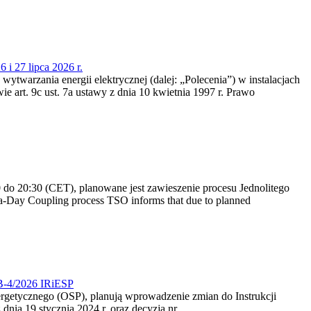
 i 27 lipca 2026 r.
 wytwarzania energii elektrycznej (dalej: „Polecenia”) w instalacjach
e art. 9c ust. 7a ustawy z dnia 10 kwietnia 1997 r. Prawo
do 20:30 (CET), planowane jest zawieszenie procesu Jednolitego
-Day Coupling process TSO informs that due to planned
CB-4/2026 IRiESP
nergetycznego (OSP), planują wprowadzenie zmian do Instrukcji
nia 19 stycznia 2024 r. oraz decyzją nr