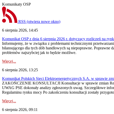
Komunikaty OSP
RSS
(otwiera nowe okno)
6 sierpnia 2026, 14:45
Komunikat OSP z dnia 6 sierpnia 2026 r. dotyczący rozliczeń na rynku
Informujemy, że w związku z problemami technicznymi przetwarzani
bilansującego dla tych dób handlowych są niepoprawne. Poprawne dane
problemów najszybciej jak to będzie możliwe.
Więcej...
6 sierpnia 2026, 13:25
Komunikat Polskich Sieci Elektroenergetycznych S.A. w sprawie z
ZAKOŃCZENIE KONSULTACJI Konsultacje w sprawie zmian Regula
UWAG PSE dokonały analizy zgłoszonych uwag. Szczegółowe informac
Regulaminu rynku mocy Po zakończeniu konsultacji zostały przygoto
Więcej...
6 sierpnia 2026, 09:11