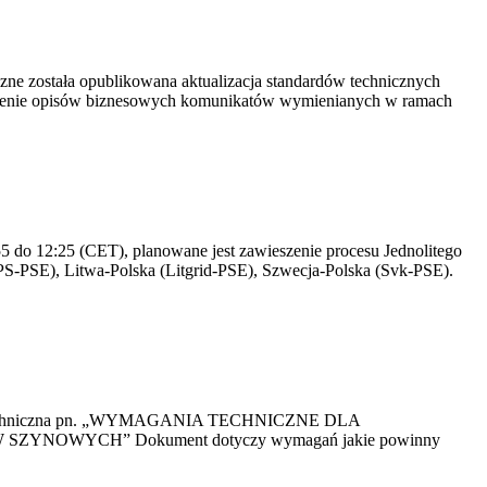
yczne została opublikowana aktualizacja standardów technicznych
owienie opisów biznesowych komunikatów wymienianych w ramach
 do 12:25 (CET), planowane jest zawieszenie procesu Jednolitego
S-PSE), Litwa-Polska (Litgrid-PSE), Szwecja-Polska (Svk-PSE).
kacja Techniczna pn. „WYMAGANIA TECHNICZNE DLA
OWYCH” Dokument dotyczy wymagań jakie powinny