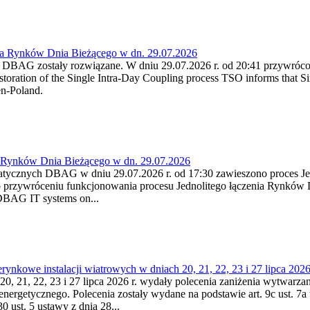
ia Rynków Dnia Bieżącego w dn. 29.07.2026
h DBAG zostały rozwiązane. W dniu 29.07.2026 r. od 20:41 przywróco
ration of the Single Intra-Day Coupling process TSO informs that Si
en-Poland.
a Rynków Dnia Bieżącego w dn. 29.07.2026
atycznych DBAG w dniu 29.07.2026 r. od 17:30 zawieszono proces Je
przywróceniu funkcjonowania procesu Jednolitego łączenia Rynków D
 DBAG IT systems on...
nkowe instalacji wiatrowych w dniach 20, 21, 22, 23 i 27 lipca 2026 
20, 21, 22, 23 i 27 lipca 2026 r. wydały polecenia zaniżenia wytwarzani
nergetycznego. Polecenia zostały wydane na podstawie art. 9c ust. 7a 
0 ust. 5 ustawy z dnia 28...