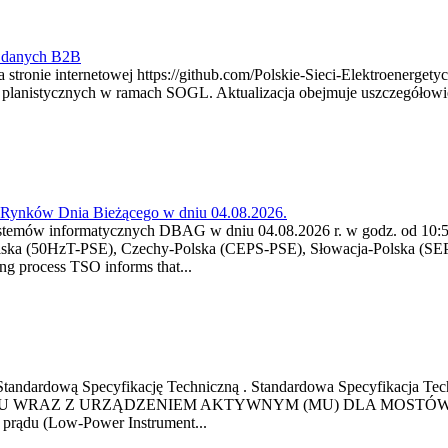
y danych B2B
 stronie internetowej https://github.com/Polskie-Sieci-Elektroenerget
ch planistycznych w ramach SOGL. Aktualizacja obejmuje uszczegół
a Rynków Dnia Bieżącego w dniu 04.08.2026.
stemów informatycznych DBAG w dniu 04.08.2026 r. w godz. od 10:55
lska (50HzT-PSE), Czechy-Polska (CEPS-PSE), Słowacja-Polska (SEP
g process TSO informs that...
ową Standardową Specyfikację Techniczną . Standardowa Specyfi
 WRAZ Z URZĄDZENIEM AKTYWNYM (MU) DLA MOSTÓW SZYN
u prądu (Low-Power Instrument...