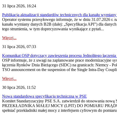
31 lipca 2026, 16:24
Publikacja aktualizacji standardów technicznych dla kanału wymian
Operator systemu przesyłowego informuje, że w dniu 31.07.2026 r. na
kanału wymiany danych B2B (dalej: „Specyfikacja API”) dla dany
tego strumienia, w tym doprecyzowania wynikające z pytań...
Więcej...
31 lipca 2026, 07:33
Komunikat OSP dotyczący zawieszenia procesu Jednolitego łączeni
OSP informuje, że z uwagi na zaplanowane prace modernizacyjne sy
łączenia Rynków Dnia Bieżącego (SIDC) na granicach: Niemcy - Po
TSO announcement on the suspension of the Single Intra-Day Couplin
Więcej...
30 lipca 2026, 11:52
Nowa standardowa specyfikacja techniczna w PSE
Komitet Standaryzacyjny PSE S.A. zatwierdził do stosowania n
PRZEKŁADNIKA MAŁEJ MOCY (LPIT) DO POMIARU PRĄDU
spełniać przekładniki małej mocy z interfejsem cyfrowym do pomiar