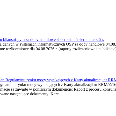
 bilansującym za doby handlowe 4 sierpnia i 5 sierpnia 2026 r.
a danych w systemach informatycznych OSP za doby handlowe 04.08.202
 rozliczeniowe dla 04.08.2026 r. (raporty rozliczeniowe i publikacje)
mian Regulaminu rynku mocy wynikających z Karty aktualizacji nr RR
minu rynku mocy wynikających z Karty aktualizacji nr RRM/Z/
je są zawarte w poniższym dokumencie: Raport z procesu konsultacj
wane następujące dokumenty: Karta...