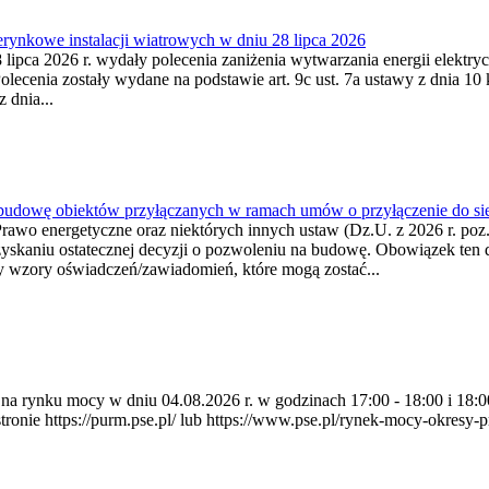
ynkowe instalacji wiatrowych w dniu 28 lipca 2026
lipca 2026 r. wydały polecenia zaniżenia wytwarzania energii elektrycz
cenia zostały wydane na podstawie art. 9c ust. 7a ustawy z dnia 10 k
 dnia...
 budowę obiektów przyłączanych w ramach umów o przyłączenie do sie
Prawo energetyczne oraz niektórych innych ustaw (Dz.U. z 2026 r. po
uzyskaniu ostatecznej decyzji o pozwoleniu na budowę. Obowiązek ten 
y wzory oświadczeń/zawiadomień, które mogą zostać...
ia na rynku mocy w dniu 04.08.2026 r. w godzinach 17:00 - 18:00 i 1
e https://purm.pse.pl/ lub https://www.pse.pl/rynek-mocy-okresy-prz