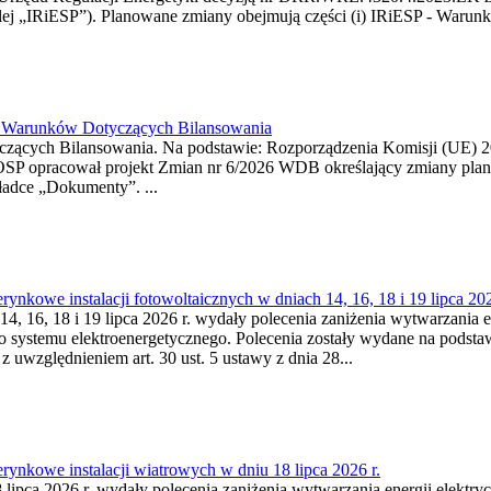
j „IRiESP”). Planowane zmiany obejmują części (i) IRiESP - Warunki 
26 Warunków Dotyczących Bilansowania
ących Bilansowania. Na podstawie: Rozporządzenia Komisji (UE) 2017
OSP opracował projekt Zmian nr 6/2026 WDB określający zmiany pla
ładce „Dokumenty”. ...
kowe instalacji fotowoltaicznych w dniach 14, 16, 18 i 19 lipca 202
4, 16, 18 i 19 lipca 2026 r. wydały polecenia zaniżenia wytwarzania ene
o systemu elektroenergetycznego. Polecenia zostały wydane na podstawi
 z uwzględnieniem art. 30 ust. 5 ustawy z dnia 28...
ynkowe instalacji wiatrowych w dniu 18 lipca 2026 r.
lipca 2026 r. wydały polecenia zaniżenia wytwarzania energii elektrycz