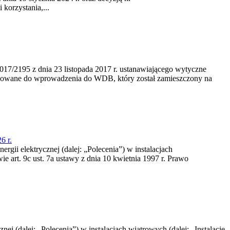
korzystania,...
/2195 z dnia 23‍ listopada 2017 r. ustanawiającego wytyczne
nowane do wprowadzenia do WDB, który został zamieszczony na
6 r.
rgii elektrycznej (dalej: „Polecenia”) w instalacjach
e art. 9c ust. 7a ustawy z dnia 10 kwietnia 1997 r. Prawo
nej (dalej: „Polecenia”) w instalacjach wiatrowych (dalej: „Instalacje