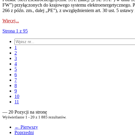
FW”) przyłączonych do krajowego systemu elektroenergetycznego. Pole
266 z późn. zm., dalej „PE”), z uwzględnieniem art. 30 ust. 5 ustawy z
Więcej...
Strona 1 z 95
1
2
3
4
5
6
7
8
9
10
11
— 20 Pozycji na stronę
Wyświetlanie 1 - 20 z 1 885 rezultatów.
← Pierwszy
Poprzedni