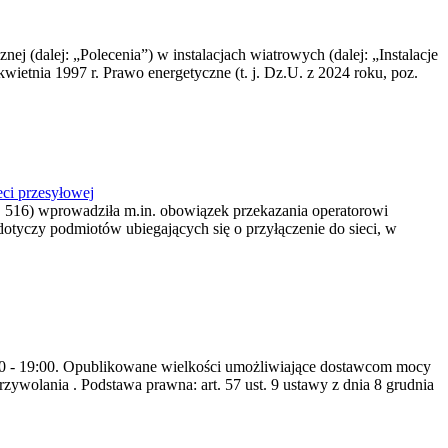
nej (dalej: „Polecenia”) w instalacjach wiatrowych (dalej: „Instalacje
wietnia 1997 r. Prawo energetyczne (t. j. Dz.U. z 2024 roku, poz.
ci przesyłowej
z. 516) wprowadziła m.in. obowiązek przekazania operatorowi
dotyczy podmiotów ubiegających się o przyłączenie do sieci, w
8:00 - 19:00. Opublikowane wielkości umożliwiające dostawcom mocy
ywolania . Podstawa prawna: art. 57 ust. 9 ustawy z dnia 8 grudnia