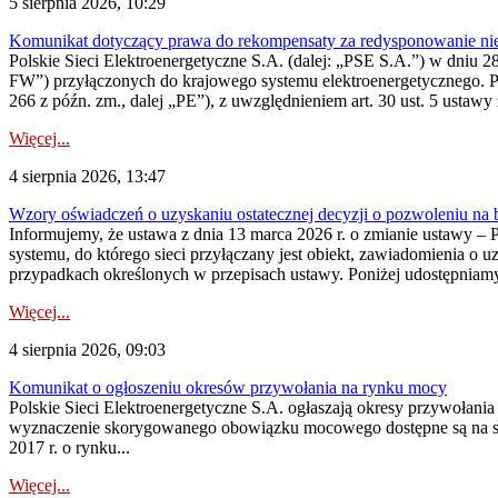
5 sierpnia 2026, 10:29
Komunikat dotyczący prawa do rekompensaty za redysponowanie nier
Polskie Sieci Elektroenergetyczne S.A. (dalej: „PSE S.A.”) w dniu 28 
FW”) przyłączonych do krajowego systemu elektroenergetycznego. Pole
266 z późn. zm., dalej „PE”), z uwzględnieniem art. 30 ust. 5 ustawy z
Więcej...
4 sierpnia 2026, 13:47
Wzory oświadczeń o uzyskaniu ostatecznej decyzji o pozwoleniu na
Informujemy, że ustawa z dnia 13 marca 2026 r. o zmianie ustawy – 
systemu, do którego sieci przyłączany jest obiekt, zawiadomienia o 
przypadkach określonych w przepisach ustawy. Poniżej udostępniam
Więcej...
4 sierpnia 2026, 09:03
Komunikat o ogłoszeniu okresów przywołania na rynku mocy
Polskie Sieci Elektroenergetyczne S.A. ogłaszają okresy przywołan
wyznaczenie skorygowanego obowiązku mocowego dostępne są na stroni
2017 r. o rynku...
Więcej...