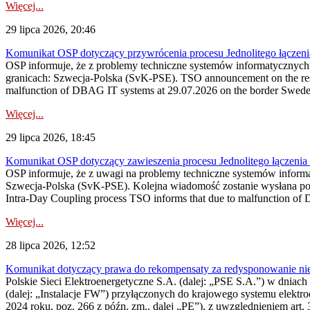
Więcej...
29 lipca 2026, 20:46
Komunikat OSP dotyczący przywrócenia procesu Jednolitego łączen
OSP informuje, że z problemy techniczne systemów informatycznyc
granicach: Szwecja-Polska (SvK-PSE). TSO announcement on the resto
malfunction of DBAG IT systems at 29.07.2026 on the border Swed
Więcej...
29 lipca 2026, 18:45
Komunikat OSP dotyczący zawieszenia procesu Jednolitego łączeni
OSP informuje, że z uwagi na problemy techniczne systemów inform
Szwecja-Polska (SvK-PSE). Kolejna wiadomość zostanie wysłana po 
Intra-Day Coupling process TSO informs that due to malfunction of
Więcej...
28 lipca 2026, 12:52
Komunikat dotyczący prawa do rekompensaty za redysponowanie niery
Polskie Sieci Elektroenergetyczne S.A. (dalej: „PSE S.A.”) w dniach 
(dalej: „Instalacje FW”) przyłączonych do krajowego systemu elektroe
2024 roku, poz. 266 z późn. zm., dalej „PE”), z uwzględnieniem art. 3