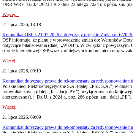
DRR.WRE.4320.4.2023.LK z dnia 23 lutego 2024 r. z późn. zm. (dale
Więcej...
21 lipca 2026, 13:18
Komunikat OSP z 21.07.2026 r. dotyczący projektu Zmian nr 6/20
OSP informuje, że planuje wprowadzenie zmian do: Warunków Dotycz
dotyczące bilansowania (dalej: „WDB”). W związku z powyższym, 
stronie internetowej OSP wraz z niniejszym komunikatem oraz w zak
Więcej...
21 lipca 2026, 09:19
Komunikat dotyczący prawa do rekompensaty za redysponowanie nieryn
Polskie Sieci Elektroenergetyczne S.A. (dalej: „PSE S.A.”) w dniach 1
fotowoltaicznych (dalej: „Instalacje PV”) przyłączonych do krajoweg
energetyczne (t. j. Dz.U. z 2024 r., poz. 266 z późn. zm., dalej „PE”),
Więcej...
21 lipca 2026, 09:09
Komunikat dotyczący prawa do rekompensaty za redysponowanie nier
Polskie Sieci Elektroenergetyczne S.A. (dalej: „PSE S.A.”) w dniu 18 