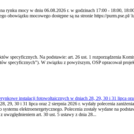
 na rynku mocy w dniu 06.08.2026 r. w godzinach 17:00 - 18:00, 18:00 
 obowiązku mocowego dostępne są na stronie https://purm.pse.pl/ lu
 specyficznych. Na podstawie: art. 26 ust. 1 rozporządzenia Komisji
któw specyficznych”). W związku z powyższym, OSP opracował proje
kowe instalacji fotowoltaicznych w dniach 28, 29, 30 i 31 lipca ora
8, 29, 30 i 31 lipca oraz 2 sierpnia 2026 r. wydały polecenia zaniżenia
o systemu elektroenergetycznego. Polecenia zostały wydane na podstawi
 z uwzględnieniem art. 30 ust. 5 ustawy z dnia 28...