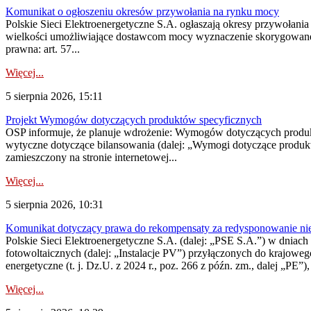
Komunikat o ogłoszeniu okresów przywołania na rynku mocy
Polskie Sieci Elektroenergetyczne S.A. ogłaszają okresy przywołania
wielkości umożliwiające dostawcom mocy wyznaczenie skorygowanego
prawna: art. 57...
Więcej...
5 sierpnia 2026, 15:11
Projekt Wymogów dotyczących produktów specyficznych
OSP informuje, że planuje wdrożenie: Wymogów dotyczących produktów
wytyczne dotyczące bilansowania (dalej: „Wymogi dotyczące produ
zamieszczony na stronie internetowej...
Więcej...
5 sierpnia 2026, 10:31
Komunikat dotyczący prawa do rekompensaty za redysponowanie nieryn
Polskie Sieci Elektroenergetyczne S.A. (dalej: „PSE S.A.”) w dniach 2
fotowoltaicznych (dalej: „Instalacje PV”) przyłączonych do krajoweg
energetyczne (t. j. Dz.U. z 2024 r., poz. 266 z późn. zm., dalej „PE”),
Więcej...