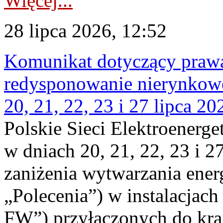
Więcej...
28 lipca 2026, 12:52
Komunikat dotyczący praw
redysponowanie nierynkowe
20, 21, 22, 23 i 27 lipca 202
Polskie Sieci Elektroenerge
w dniach 20, 21, 22, 23 i 2
zaniżenia wytwarzania energi
„Polecenia”) w instalacjach
FW”) przyłączonych do kr