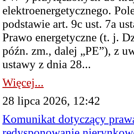
elektroenergetycznego. Pol
podstawie art. 9c ust. 7a us
Prawo energetyczne (t. j. D
późn. zm., dalej „PE”), z u
ustawy z dnia 28...
Więcej...
28 lipca 2026, 12:42
Komunikat dotyczący praw
redysponowanie nierynkowe 