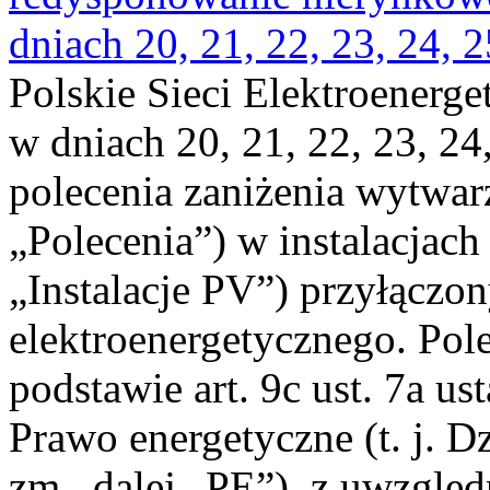
dniach 20, 21, 22, 23, 24, 2
Polskie Sieci Elektroenerge
w dniach 20, 21, 22, 23, 24,
polecenia zaniżenia wytwarz
„Polecenia”) w instalacjach
„Instalacje PV”) przyłączo
elektroenergetycznego. Pol
podstawie art. 9c ust. 7a us
Prawo energetyczne (t. j. Dz
zm., dalej „PE”), z uwzględ