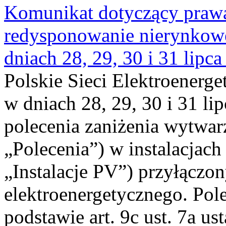
Komunikat dotyczący praw
redysponowanie nierynkowe 
dniach 28, 29, 30 i 31 lipca
Polskie Sieci Elektroenerge
w dniach 28, 29, 30 i 31 lip
polecenia zaniżenia wytwarz
„Polecenia”) w instalacjach
„Instalacje PV”) przyłączo
elektroenergetycznego. Pol
podstawie art. 9c ust. 7a us