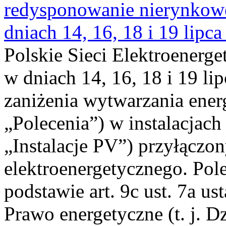
redysponowanie nierynkowe 
dniach 14, 16, 18 i 19 lipca
Polskie Sieci Elektroenerge
w dniach 14, 16, 18 i 19 li
zaniżenia wytwarzania energi
„Polecenia”) w instalacjach
„Instalacje PV”) przyłączo
elektroenergetycznego. Pol
podstawie art. 9c ust. 7a us
Prawo energetyczne (t. j. Dz