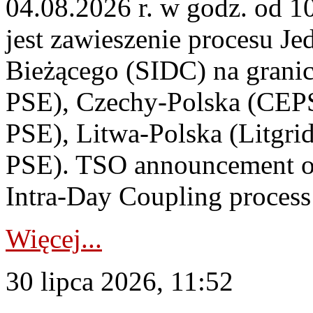
04.08.2026 r. w godz. od 
jest zawieszenie procesu J
Bieżącego (SIDC) na grani
PSE), Czechy-Polska (CEP
PSE), Litwa-Polska (Litgri
PSE). TSO announcement on
Intra-Day Coupling process
Więcej...
30 lipca 2026, 11:52