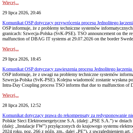
Więcej...
29 lipca 2026, 20:46
Komunikat OSP dotyczący przywrócenia procesu Jednolitego łączen
OSP informuje, że z problemy techniczne systemów informatycznyc
granicach: Szwecja-Polska (SvK-PSE). TSO announcement on the resto
malfunction of DBAG IT systems at 29.07.2026 on the border Swed
Więcej...
29 lipca 2026, 18:45
Komunikat OSP dotyczący zawieszenia procesu Jednolitego łączeni
OSP informuje, że z uwagi na problemy techniczne systemów inform
Szwecja-Polska (SvK-PSE). Kolejna wiadomość zostanie wysłana po 
Intra-Day Coupling process TSO informs that due to malfunction of
Więcej...
28 lipca 2026, 12:52
Komunikat dotyczący prawa do rekompensaty za redysponowanie niery
Polskie Sieci Elektroenergetyczne S.A. (dalej: „PSE S.A.”) w dniach 
(dalej: „Instalacje FW”) przyłączonych do krajowego systemu elektroe
2024 roku, poz. 266 z późn. zm., dalej „PE”), z uwzględnieniem art. 3