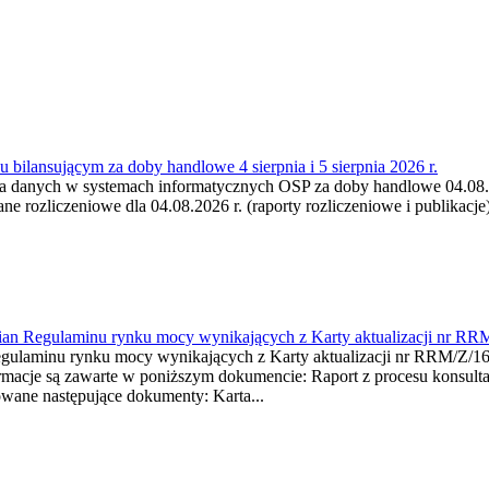
 bilansującym za doby handlowe 4 sierpnia i 5 sierpnia 2026 r.
a danych w systemach informatycznych OSP za doby handlowe 04.08.202
 rozliczeniowe dla 04.08.2026 r. (raporty rozliczeniowe i publikacje)
mian Regulaminu rynku mocy wynikających z Karty aktualizacji nr RR
minu rynku mocy wynikających z Karty aktualizacji nr RRM/Z/
je są zawarte w poniższym dokumencie: Raport z procesu konsultacj
wane następujące dokumenty: Karta...