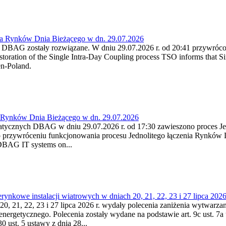
ia Rynków Dnia Bieżącego w dn. 29.07.2026
h DBAG zostały rozwiązane. W dniu 29.07.2026 r. od 20:41 przywróco
ration of the Single Intra-Day Coupling process TSO informs that Si
en-Poland.
a Rynków Dnia Bieżącego w dn. 29.07.2026
atycznych DBAG w dniu 29.07.2026 r. od 17:30 zawieszono proces Je
przywróceniu funkcjonowania procesu Jednolitego łączenia Rynków D
 DBAG IT systems on...
nkowe instalacji wiatrowych w dniach 20, 21, 22, 23 i 27 lipca 2026 
20, 21, 22, 23 i 27 lipca 2026 r. wydały polecenia zaniżenia wytwarzani
nergetycznego. Polecenia zostały wydane na podstawie art. 9c ust. 7a 
0 ust. 5 ustawy z dnia 28...