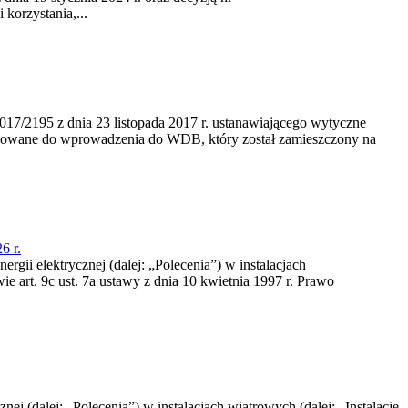
korzystania,...
/2195 z dnia 23‍ listopada 2017 r. ustanawiającego wytyczne
nowane do wprowadzenia do WDB, który został zamieszczony na
6 r.
rgii elektrycznej (dalej: „Polecenia”) w instalacjach
e art. 9c ust. 7a ustawy z dnia 10 kwietnia 1997 r. Prawo
nej (dalej: „Polecenia”) w instalacjach wiatrowych (dalej: „Instalacje