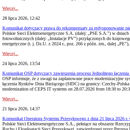
Więcej...
28 lipca 2026, 12:42
Komunikat dotyczący prawa do rekompensaty za redysponowanie nieryn
Polskie Sieci Elektroenergetyczne S.A. (dalej: „PSE S.A.”) w dniach 2
fotowoltaicznych (dalej: „Instalacje PV”) przyłączonych do krajoweg
energetyczne (t. j. Dz.U. z 2024 r., poz. 266 z późn. zm., dalej „PE”),
Więcej...
24 lipca 2026, 13:54
Komunikat OSP dotyczący zawieszenia procesu Jednolitego łączeni
OSP informuje, że z uwagi na zaplanowane prace modernizacyjne sy
łączenia Rynków Dnia Bieżącego (SIDC) na granicy: Czechy-Polska 
modernization of CEPS IT systems on 28.07.2026 from 18:30 to 20:30, 
Więcej...
21 lipca 2026, 14:37
Komunikat Operatora Systemu Przesyłowego z dnia 21 lipca 2026 r. 
Polskie Sieci Elektroenergetyczne S.A., pełniące na obszarze Rzecz
Ruchu i Eksploatacji Sieci Przesyłowej, zatwierdzonej przez Prezes