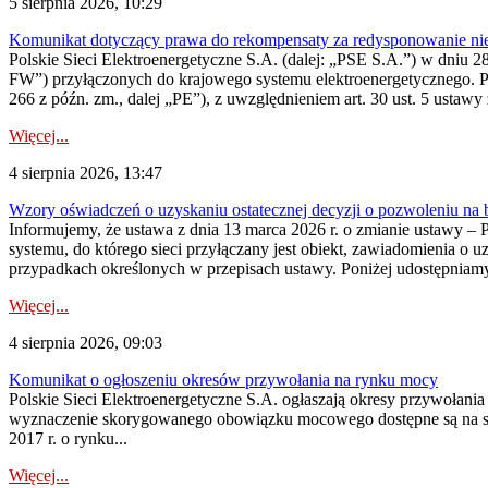
5 sierpnia 2026, 10:29
Komunikat dotyczący prawa do rekompensaty za redysponowanie nier
Polskie Sieci Elektroenergetyczne S.A. (dalej: „PSE S.A.”) w dniu 28 
FW”) przyłączonych do krajowego systemu elektroenergetycznego. Pole
266 z późn. zm., dalej „PE”), z uwzględnieniem art. 30 ust. 5 ustawy z
Więcej...
4 sierpnia 2026, 13:47
Wzory oświadczeń o uzyskaniu ostatecznej decyzji o pozwoleniu na
Informujemy, że ustawa z dnia 13 marca 2026 r. o zmianie ustawy – 
systemu, do którego sieci przyłączany jest obiekt, zawiadomienia o 
przypadkach określonych w przepisach ustawy. Poniżej udostępniam
Więcej...
4 sierpnia 2026, 09:03
Komunikat o ogłoszeniu okresów przywołania na rynku mocy
Polskie Sieci Elektroenergetyczne S.A. ogłaszają okresy przywołan
wyznaczenie skorygowanego obowiązku mocowego dostępne są na stroni
2017 r. o rynku...
Więcej...