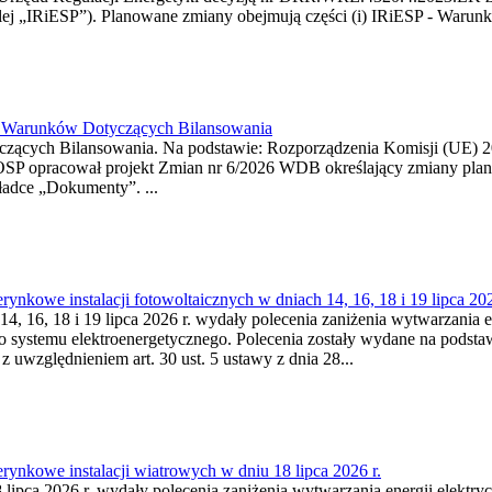
j „IRiESP”). Planowane zmiany obejmują części (i) IRiESP - Warunki 
26 Warunków Dotyczących Bilansowania
ących Bilansowania. Na podstawie: Rozporządzenia Komisji (UE) 2017
OSP opracował projekt Zmian nr 6/2026 WDB określający zmiany pla
ładce „Dokumenty”. ...
kowe instalacji fotowoltaicznych w dniach 14, 16, 18 i 19 lipca 202
4, 16, 18 i 19 lipca 2026 r. wydały polecenia zaniżenia wytwarzania ene
o systemu elektroenergetycznego. Polecenia zostały wydane na podstawi
 z uwzględnieniem art. 30 ust. 5 ustawy z dnia 28...
ynkowe instalacji wiatrowych w dniu 18 lipca 2026 r.
lipca 2026 r. wydały polecenia zaniżenia wytwarzania energii elektrycz