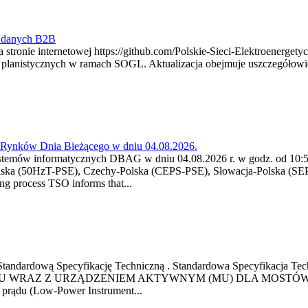
y danych B2B
 stronie internetowej https://github.com/Polskie-Sieci-Elektroenerget
ch planistycznych w ramach SOGL. Aktualizacja obejmuje uszczegół
a Rynków Dnia Bieżącego w dniu 04.08.2026.
stemów informatycznych DBAG w dniu 04.08.2026 r. w godz. od 10:55
lska (50HzT-PSE), Czechy-Polska (CEPS-PSE), Słowacja-Polska (SEP
g process TSO informs that...
ową Standardową Specyfikację Techniczną . Standardowa Specyfi
 WRAZ Z URZĄDZENIEM AKTYWNYM (MU) DLA MOSTÓW SZYN
u prądu (Low-Power Instrument...