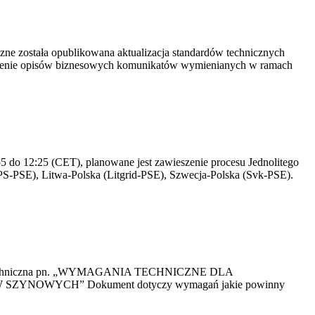
yczne została opublikowana aktualizacja standardów technicznych
owienie opisów biznesowych komunikatów wymienianych w ramach
 do 12:25 (CET), planowane jest zawieszenie procesu Jednolitego
S-PSE), Litwa-Polska (Litgrid-PSE), Szwecja-Polska (Svk-PSE).
kacja Techniczna pn. „WYMAGANIA TECHNICZNE DLA
OWYCH” Dokument dotyczy wymagań jakie powinny