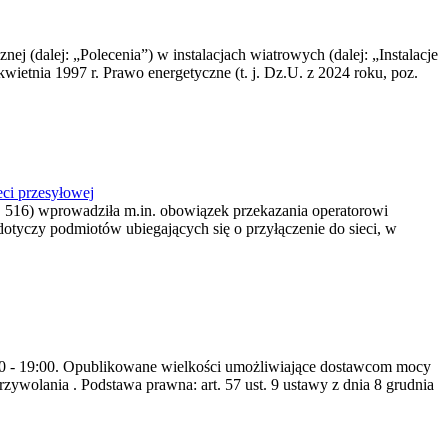
nej (dalej: „Polecenia”) w instalacjach wiatrowych (dalej: „Instalacje
wietnia 1997 r. Prawo energetyczne (t. j. Dz.U. z 2024 roku, poz.
ci przesyłowej
z. 516) wprowadziła m.in. obowiązek przekazania operatorowi
dotyczy podmiotów ubiegających się o przyłączenie do sieci, w
8:00 - 19:00. Opublikowane wielkości umożliwiające dostawcom mocy
ywolania . Podstawa prawna: art. 57 ust. 9 ustawy z dnia 8 grudnia