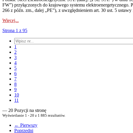
FW”) przyłączonych do krajowego systemu elektroenergetycznego. Pole
266 z późn. zm., dalej „PE”), z uwzględnieniem art. 30 ust. 5 ustawy z
Więcej...
Strona 1 z 95
1
2
3
4
5
6
7
8
9
10
11
— 20 Pozycji na stronę
Wyświetlanie 1 - 20 z 1 885 rezultatów.
← Pierwszy
Poprzedni