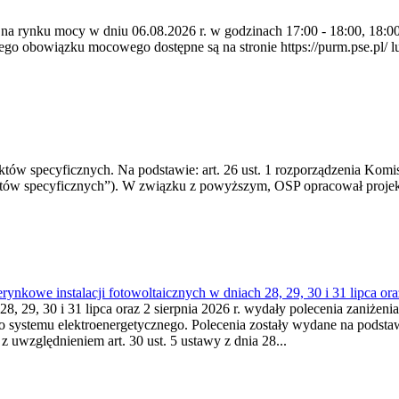
 na rynku mocy w dniu 06.08.2026 r. w godzinach 17:00 - 18:00, 18:00 
 obowiązku mocowego dostępne są na stronie https://purm.pse.pl/ lu
 specyficznych. Na podstawie: art. 26 ust. 1 rozporządzenia Komisji
któw specyficznych”). W związku z powyższym, OSP opracował proje
kowe instalacji fotowoltaicznych w dniach 28, 29, 30 i 31 lipca ora
8, 29, 30 i 31 lipca oraz 2 sierpnia 2026 r. wydały polecenia zaniżenia
o systemu elektroenergetycznego. Polecenia zostały wydane na podstawi
 z uwzględnieniem art. 30 ust. 5 ustawy z dnia 28...