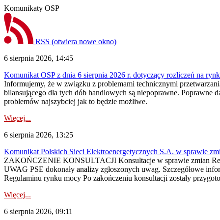
Komunikaty OSP
RSS
(otwiera nowe okno)
6 sierpnia 2026, 14:45
Komunikat OSP z dnia 6 sierpnia 2026 r. dotyczący rozliczeń na rynku
Informujemy, że w związku z problemami technicznymi przetwarzani
bilansującego dla tych dób handlowych są niepoprawne. Poprawne dane
problemów najszybciej jak to będzie możliwe.
Więcej...
6 sierpnia 2026, 13:25
Komunikat Polskich Sieci Elektroenergetycznych S.A. w sprawie z
ZAKOŃCZENIE KONSULTACJI Konsultacje w sprawie zmian Regula
UWAG PSE dokonały analizy zgłoszonych uwag. Szczegółowe informac
Regulaminu rynku mocy Po zakończeniu konsultacji zostały przygoto
Więcej...
6 sierpnia 2026, 09:11