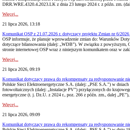
DRR.WRE.4320.4.2023.LK z dnia 23 lutego 2024 r. z późn. zm. (dale
Więcej...
21 lipca 2026, 13:18
Komunikat OSP z 21.07.2026 r. dotyczący projektu Zmian nr 6/20
OSP informuje, że planuje wprowadzenie zmian do: Warunków Dotycz
dotyczące bilansowania (dalej: „WDB”). W związku z powyższym, 
stronie internetowej OSP wraz z niniejszym komunikatem oraz w zak
Więcej...
21 lipca 2026, 09:19
Komunikat dotyczący prawa do rekompensaty za redysponowanie nieryn
Polskie Sieci Elektroenergetyczne S.A. (dalej: „PSE S.A.”) w dniach 1
fotowoltaicznych (dalej: „Instalacje PV”) przyłączonych do krajoweg
energetyczne (t. j. Dz.U. z 2024 r., poz. 266 z późn. zm., dalej „PE”),
Więcej...
21 lipca 2026, 09:09
Komunikat dotyczący prawa do rekompensaty za redysponowanie nier
Polskie Sieci Elektroenergetyczne S.A. (dalej: „PSE S.A.”) w dniu 18 