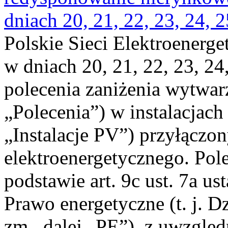
dniach 20, 21, 22, 23, 24, 2
Polskie Sieci Elektroenerge
w dniach 20, 21, 22, 23, 24,
polecenia zaniżenia wytwarz
„Polecenia”) w instalacjach
„Instalacje PV”) przyłączo
elektroenergetycznego. Pol
podstawie art. 9c ust. 7a us
Prawo energetyczne (t. j. Dz
zm., dalej „PE”), z uwzględ