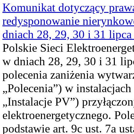
Komunikat dotyczący praw
redysponowanie nierynkowe 
dniach 28, 29, 30 i 31 lipca
Polskie Sieci Elektroenerge
w dniach 28, 29, 30 i 31 lip
polecenia zaniżenia wytwarz
„Polecenia”) w instalacjach
„Instalacje PV”) przyłączo
elektroenergetycznego. Pol
podstawie art. 9c ust. 7a us