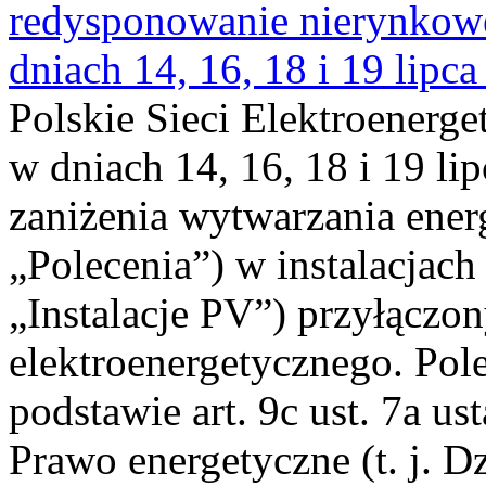
redysponowanie nierynkowe 
dniach 14, 16, 18 i 19 lipca
Polskie Sieci Elektroenerge
w dniach 14, 16, 18 i 19 li
zaniżenia wytwarzania energi
„Polecenia”) w instalacjach
„Instalacje PV”) przyłączo
elektroenergetycznego. Pol
podstawie art. 9c ust. 7a us
Prawo energetyczne (t. j. Dz