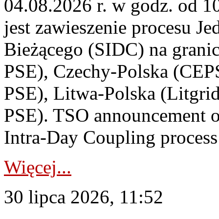
04.08.2026 r. w godz. od 
jest zawieszenie procesu J
Bieżącego (SIDC) na grani
PSE), Czechy-Polska (CEP
PSE), Litwa-Polska (Litgri
PSE). TSO announcement on
Intra-Day Coupling process
Więcej...
30 lipca 2026, 11:52