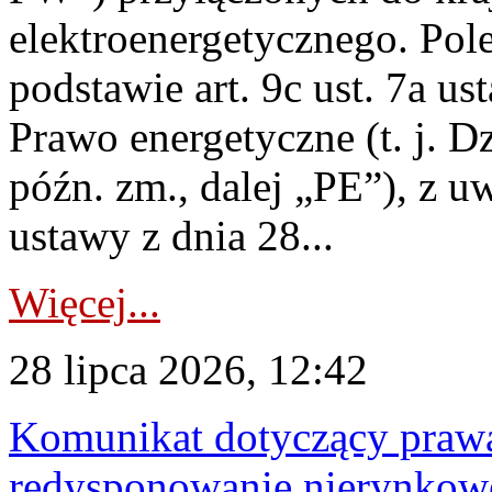
elektroenergetycznego. Pol
podstawie art. 9c ust. 7a us
Prawo energetyczne (t. j. D
późn. zm., dalej „PE”), z u
ustawy z dnia 28...
Więcej...
28 lipca 2026, 12:42
Komunikat dotyczący praw
redysponowanie nierynkowe 