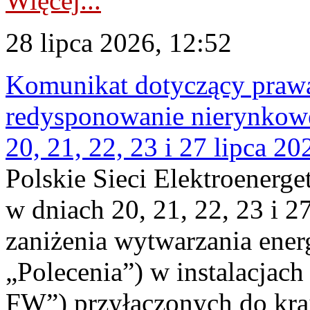
Więcej...
28 lipca 2026, 12:52
Komunikat dotyczący praw
redysponowanie nierynkowe
20, 21, 22, 23 i 27 lipca 202
Polskie Sieci Elektroenerge
w dniach 20, 21, 22, 23 i 2
zaniżenia wytwarzania energi
„Polecenia”) w instalacjach
FW”) przyłączonych do kr