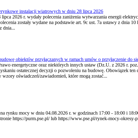
ynkowe instalacji wiatrowych w dniu 28 lipca 2026
lipca 2026 r. wydały polecenia zaniżenia wytwarzania energii elektrycz
cenia zostały wydane na podstawie art. 9c ust. 7a ustawy z dnia 10 k
 dnia...
 budowę obiektów przyłączanych w ramach umów o przyłączenie do sie
Prawo energetyczne oraz niektórych innych ustaw (Dz.U. z 2026 r. po
uzyskaniu ostatecznej decyzji o pozwoleniu na budowę. Obowiązek ten 
y wzory oświadczeń/zawiadomień, które mogą zostać...
ia na rynku mocy w dniu 04.08.2026 r. w godzinach 17:00 - 18:00 i 1
e https://purm.pse.pl/ lub https://www.pse.pl/rynek-mocy-okresy-prz