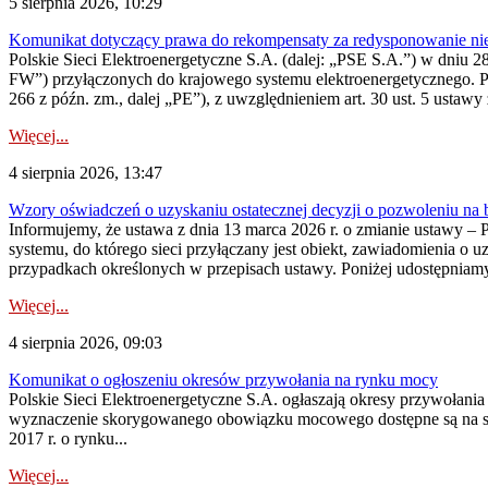
5 sierpnia 2026, 10:29
Komunikat dotyczący prawa do rekompensaty za redysponowanie nier
Polskie Sieci Elektroenergetyczne S.A. (dalej: „PSE S.A.”) w dniu 28 
FW”) przyłączonych do krajowego systemu elektroenergetycznego. Pole
266 z późn. zm., dalej „PE”), z uwzględnieniem art. 30 ust. 5 ustawy z
Więcej...
4 sierpnia 2026, 13:47
Wzory oświadczeń o uzyskaniu ostatecznej decyzji o pozwoleniu na
Informujemy, że ustawa z dnia 13 marca 2026 r. o zmianie ustawy – 
systemu, do którego sieci przyłączany jest obiekt, zawiadomienia o 
przypadkach określonych w przepisach ustawy. Poniżej udostępniam
Więcej...
4 sierpnia 2026, 09:03
Komunikat o ogłoszeniu okresów przywołania na rynku mocy
Polskie Sieci Elektroenergetyczne S.A. ogłaszają okresy przywołan
wyznaczenie skorygowanego obowiązku mocowego dostępne są na stroni
2017 r. o rynku...
Więcej...