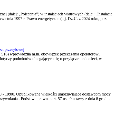
nej (dalej: „Polecenia”) w instalacjach wiatrowych (dalej: „Instalacje
wietnia 1997 r. Prawo energetyczne (t. j. Dz.U. z 2024 roku, poz.
ci przesyłowej
z. 516) wprowadziła m.in. obowiązek przekazania operatorowi
dotyczy podmiotów ubiegających się o przyłączenie do sieci, w
8:00 - 19:00. Opublikowane wielkości umożliwiające dostawcom mocy
ywolania . Podstawa prawna: art. 57 ust. 9 ustawy z dnia 8 grudnia