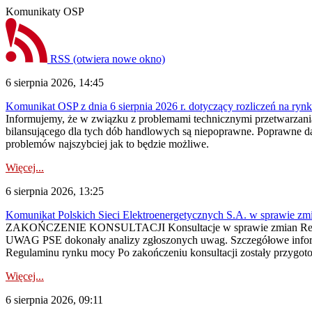
Komunikaty OSP
RSS
(otwiera nowe okno)
6 sierpnia 2026, 14:45
Komunikat OSP z dnia 6 sierpnia 2026 r. dotyczący rozliczeń na rynku
Informujemy, że w związku z problemami technicznymi przetwarzani
bilansującego dla tych dób handlowych są niepoprawne. Poprawne dane
problemów najszybciej jak to będzie możliwe.
Więcej...
6 sierpnia 2026, 13:25
Komunikat Polskich Sieci Elektroenergetycznych S.A. w sprawie z
ZAKOŃCZENIE KONSULTACJI Konsultacje w sprawie zmian Regula
UWAG PSE dokonały analizy zgłoszonych uwag. Szczegółowe informac
Regulaminu rynku mocy Po zakończeniu konsultacji zostały przygoto
Więcej...
6 sierpnia 2026, 09:11