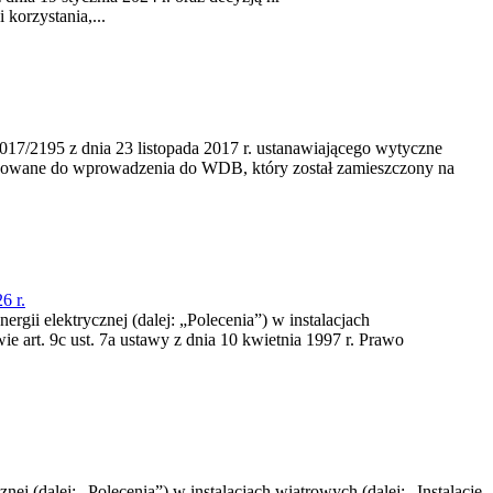
korzystania,...
/2195 z dnia 23‍ listopada 2017 r. ustanawiającego wytyczne
nowane do wprowadzenia do WDB, który został zamieszczony na
6 r.
rgii elektrycznej (dalej: „Polecenia”) w instalacjach
e art. 9c ust. 7a ustawy z dnia 10 kwietnia 1997 r. Prawo
nej (dalej: „Polecenia”) w instalacjach wiatrowych (dalej: „Instalacje