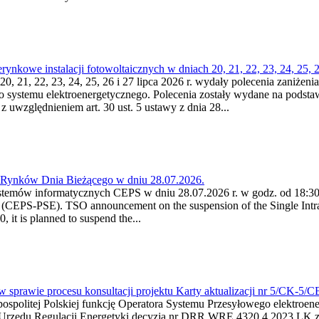
kowe instalacji fotowoltaicznych w dniach 20, 21, 22, 23, 24, 25, 26
0, 21, 22, 23, 24, 25, 26 i 27 lipca 2026 r. wydały polecenia zaniżenia
o systemu elektroenergetycznego. Polecenia zostały wydane na podstawi
 z uwzględnieniem art. 30 ust. 5 ustawy z dnia 28...
a Rynków Dnia Bieżącego w dniu 28.07.2026.
stemów informatycznych CEPS w dniu 28.07.2026 r. w godz. od 18:30 
(CEPS-PSE). TSO announcement on the suspension of the Single Intra
it is planned to suspend the...
w sprawie procesu konsultacji projektu Karty aktualizacji nr 5/CK-5/
ypospolitej Polskiej funkcję Operatora Systemu Przesyłowego elektroe
a Urzędu Regulacji Energetyki decyzją nr DRR.WRE.4320.4.2023.LK z d