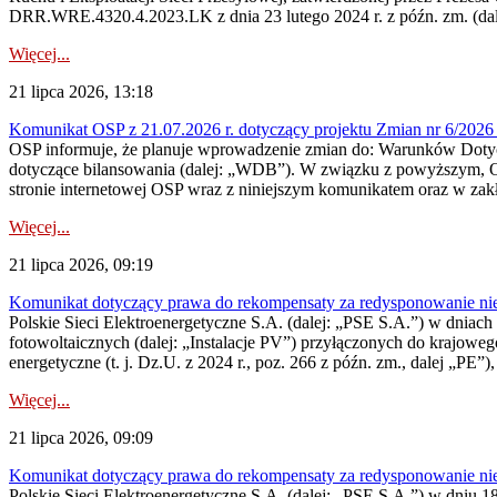
DRR.WRE.4320.4.2023.LK z dnia 23 lutego 2024 r. z późn. zm. (dale
Więcej...
21 lipca 2026, 13:18
Komunikat OSP z 21.07.2026 r. dotyczący projektu Zmian nr 6/20
OSP informuje, że planuje wprowadzenie zmian do: Warunków Dotycz
dotyczące bilansowania (dalej: „WDB”). W związku z powyższym, 
stronie internetowej OSP wraz z niniejszym komunikatem oraz w zak
Więcej...
21 lipca 2026, 09:19
Komunikat dotyczący prawa do rekompensaty za redysponowanie nieryn
Polskie Sieci Elektroenergetyczne S.A. (dalej: „PSE S.A.”) w dniach 1
fotowoltaicznych (dalej: „Instalacje PV”) przyłączonych do krajoweg
energetyczne (t. j. Dz.U. z 2024 r., poz. 266 z późn. zm., dalej „PE”),
Więcej...
21 lipca 2026, 09:09
Komunikat dotyczący prawa do rekompensaty za redysponowanie nier
Polskie Sieci Elektroenergetyczne S.A. (dalej: „PSE S.A.”) w dniu 18 