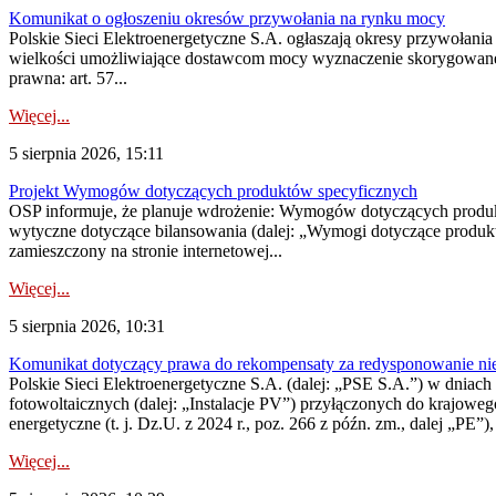
Komunikat o ogłoszeniu okresów przywołania na rynku mocy
Polskie Sieci Elektroenergetyczne S.A. ogłaszają okresy przywołania
wielkości umożliwiające dostawcom mocy wyznaczenie skorygowanego
prawna: art. 57...
Więcej...
5 sierpnia 2026, 15:11
Projekt Wymogów dotyczących produktów specyficznych
OSP informuje, że planuje wdrożenie: Wymogów dotyczących produktów
wytyczne dotyczące bilansowania (dalej: „Wymogi dotyczące produ
zamieszczony na stronie internetowej...
Więcej...
5 sierpnia 2026, 10:31
Komunikat dotyczący prawa do rekompensaty za redysponowanie nieryn
Polskie Sieci Elektroenergetyczne S.A. (dalej: „PSE S.A.”) w dniach 2
fotowoltaicznych (dalej: „Instalacje PV”) przyłączonych do krajoweg
energetyczne (t. j. Dz.U. z 2024 r., poz. 266 z późn. zm., dalej „PE”),
Więcej...