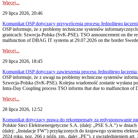
Więcej...
29 lipca 2026, 20:46
Komunikat OSP dotyczący przywrócenia procesu Jednolitego łączen
OSP informuje, że z problemy techniczne systemów informatycznyc
granicach: Szwecja-Polska (SvK-PSE). TSO announcement on the resto
malfunction of DBAG IT systems at 29.07.2026 on the border Swed
Więcej...
29 lipca 2026, 18:45
Komunikat OSP dotyczący zawieszenia procesu Jednolitego łączeni
OSP informuje, że z uwagi na problemy techniczne systemów inform
Szwecja-Polska (SvK-PSE). Kolejna wiadomość zostanie wysłana po 
Intra-Day Coupling process TSO informs that due to malfunction of
Więcej...
28 lipca 2026, 12:52
Komunikat dotyczący prawa do rekompensaty za redysponowanie niery
Polskie Sieci Elektroenergetyczne S.A. (dalej: „PSE S.A.”) w dniach 
(dalej: „Instalacje FW”) przyłączonych do krajowego systemu elektroe
2024 roku, poz. 266 z późn. zm., dalej „PE”), z uwzględnieniem art. 3