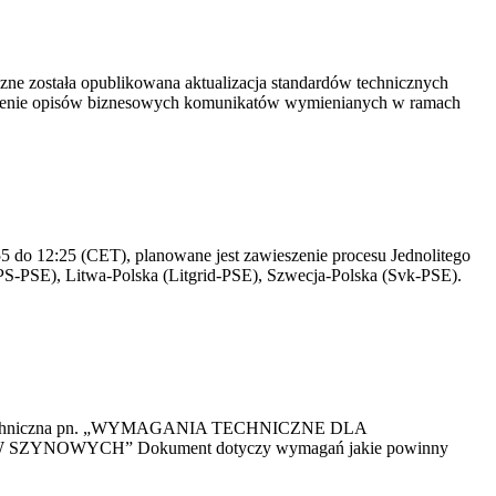
yczne została opublikowana aktualizacja standardów technicznych
owienie opisów biznesowych komunikatów wymienianych w ramach
 do 12:25 (CET), planowane jest zawieszenie procesu Jednolitego
S-PSE), Litwa-Polska (Litgrid-PSE), Szwecja-Polska (Svk-PSE).
kacja Techniczna pn. „WYMAGANIA TECHNICZNE DLA
OWYCH” Dokument dotyczy wymagań jakie powinny