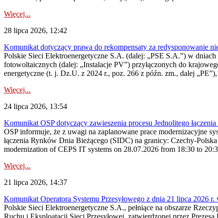
Więcej...
28 lipca 2026, 12:42
Komunikat dotyczący prawa do rekompensaty za redysponowanie nieryn
Polskie Sieci Elektroenergetyczne S.A. (dalej: „PSE S.A.”) w dniach 2
fotowoltaicznych (dalej: „Instalacje PV”) przyłączonych do krajoweg
energetyczne (t. j. Dz.U. z 2024 r., poz. 266 z późn. zm., dalej „PE”),
Więcej...
24 lipca 2026, 13:54
Komunikat OSP dotyczący zawieszenia procesu Jednolitego łączeni
OSP informuje, że z uwagi na zaplanowane prace modernizacyjne sy
łączenia Rynków Dnia Bieżącego (SIDC) na granicy: Czechy-Polska 
modernization of CEPS IT systems on 28.07.2026 from 18:30 to 20:30, 
Więcej...
21 lipca 2026, 14:37
Komunikat Operatora Systemu Przesyłowego z dnia 21 lipca 2026 r. 
Polskie Sieci Elektroenergetyczne S.A., pełniące na obszarze Rzecz
Ruchu i Eksploatacji Sieci Przesyłowej, zatwierdzonej przez Prezes