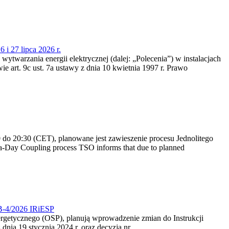
 i 27 lipca 2026 r.
 wytwarzania energii elektrycznej (dalej: „Polecenia”) w instalacjach
e art. 9c ust. 7a ustawy z dnia 10 kwietnia 1997 r. Prawo
do 20:30 (CET), planowane jest zawieszenie procesu Jednolitego
-Day Coupling process TSO informs that due to planned
CB-4/2026 IRiESP
nergetycznego (OSP), planują wprowadzenie zmian do Instrukcji
nia 19 stycznia 2024 r. oraz decyzją nr