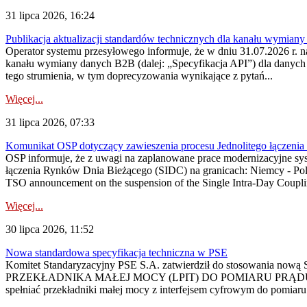
31 lipca 2026, 16:24
Publikacja aktualizacji standardów technicznych dla kanału wymian
Operator systemu przesyłowego informuje, że w dniu 31.07.2026 r. na
kanału wymiany danych B2B (dalej: „Specyfikacja API”) dla dany
tego strumienia, w tym doprecyzowania wynikające z pytań...
Więcej...
31 lipca 2026, 07:33
Komunikat OSP dotyczący zawieszenia procesu Jednolitego łączeni
OSP informuje, że z uwagi na zaplanowane prace modernizacyjne sy
łączenia Rynków Dnia Bieżącego (SIDC) na granicach: Niemcy - Po
TSO announcement on the suspension of the Single Intra-Day Couplin
Więcej...
30 lipca 2026, 11:52
Nowa standardowa specyfikacja techniczna w PSE
Komitet Standaryzacyjny PSE S.A. zatwierdził do stosowania n
PRZEKŁADNIKA MAŁEJ MOCY (LPIT) DO POMIARU PRĄDU
spełniać przekładniki małej mocy z interfejsem cyfrowym do pomiar