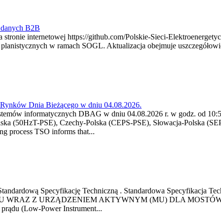
y danych B2B
 stronie internetowej https://github.com/Polskie-Sieci-Elektroenerget
ch planistycznych w ramach SOGL. Aktualizacja obejmuje uszczegół
a Rynków Dnia Bieżącego w dniu 04.08.2026.
stemów informatycznych DBAG w dniu 04.08.2026 r. w godz. od 10:55
lska (50HzT-PSE), Czechy-Polska (CEPS-PSE), Słowacja-Polska (SEP
g process TSO informs that...
ową Standardową Specyfikację Techniczną . Standardowa Specyfi
 WRAZ Z URZĄDZENIEM AKTYWNYM (MU) DLA MOSTÓW SZYN
u prądu (Low-Power Instrument...