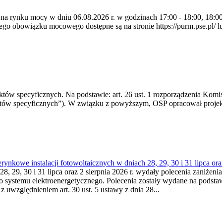
 na rynku mocy w dniu 06.08.2026 r. w godzinach 17:00 - 18:00, 18:00 
 obowiązku mocowego dostępne są na stronie https://purm.pse.pl/ lu
 specyficznych. Na podstawie: art. 26 ust. 1 rozporządzenia Komisji
któw specyficznych”). W związku z powyższym, OSP opracował proje
kowe instalacji fotowoltaicznych w dniach 28, 29, 30 i 31 lipca ora
8, 29, 30 i 31 lipca oraz 2 sierpnia 2026 r. wydały polecenia zaniżenia
o systemu elektroenergetycznego. Polecenia zostały wydane na podstawi
 z uwzględnieniem art. 30 ust. 5 ustawy z dnia 28...