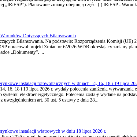
j „IRiESP”). Planowane zmiany obejmują części (i) IRiESP - Warunki 
26 Warunków Dotyczących Bilansowania
ących Bilansowania. Na podstawie: Rozporządzenia Komisji (UE) 2017
OSP opracował projekt Zmian nr 6/2026 WDB określający zmiany pla
ładce „Dokumenty”. ...
kowe instalacji fotowoltaicznych w dniach 14, 16, 18 i 19 lipca 202
4, 16, 18 i 19 lipca 2026 r. wydały polecenia zaniżenia wytwarzania ene
o systemu elektroenergetycznego. Polecenia zostały wydane na podstawi
 z uwzględnieniem art. 30 ust. 5 ustawy z dnia 28...
ynkowe instalacji wiatrowych w dniu 18 lipca 2026 r.
lipca 2026 r. wydały polecenia zaniżenia wytwarzania energii elektrycz