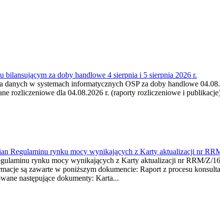
 bilansującym za doby handlowe 4 sierpnia i 5 sierpnia 2026 r.
a danych w systemach informatycznych OSP za doby handlowe 04.08.202
 rozliczeniowe dla 04.08.2026 r. (raporty rozliczeniowe i publikacje)
mian Regulaminu rynku mocy wynikających z Karty aktualizacji nr RR
minu rynku mocy wynikających z Karty aktualizacji nr RRM/Z/
je są zawarte w poniższym dokumencie: Raport z procesu konsultacj
wane następujące dokumenty: Karta...