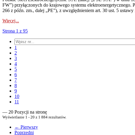
FW”) przyłączonych do krajowego systemu elektroenergetycznego. Pole
266 z późn. zm., dalej „PE”), z uwzględnieniem art. 30 ust. 5 ustawy z
Więcej...
Strona 1 z 95
1
2
3
4
5
6
7
8
9
10
11
— 20 Pozycji na stronę
Wyświetlanie 1 - 20 z 1 884 rezultatów.
← Pierwszy
Poprzedni