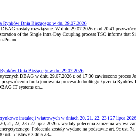
ia Rynków Dnia Bieżącego w dn. 29.07.2026
h DBAG zostały rozwiązane. W dniu 29.07.2026 r. od 20:41 przywróco
ration of the Single Intra-Day Coupling process TSO informs that Si
en-Poland.
a Rynków Dnia Bieżącego w dn. 29.07.2026
atycznych DBAG w dniu 29.07.2026 r. od 17:30 zawieszono proces Je
przywróceniu funkcjonowania procesu Jednolitego łączenia Rynków D
 DBAG IT systems on...
nkowe instalacji wiatrowych w dniach 20, 21, 22, 23 i 27 lipca 2026 
20, 21, 22, 23 i 27 lipca 2026 r. wydały polecenia zaniżenia wytwarzani
nergetycznego. Polecenia zostały wydane na podstawie art. 9c ust. 7a 
0 ust. 5 ustawy z dnia 28...