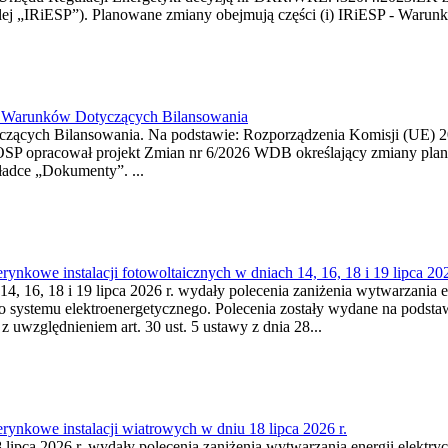
j „IRiESP”). Planowane zmiany obejmują części (i) IRiESP - Warunki 
26 Warunków Dotyczących Bilansowania
ących Bilansowania. Na podstawie: Rozporządzenia Komisji (UE) 2017
OSP opracował projekt Zmian nr 6/2026 WDB określający zmiany pla
ładce „Dokumenty”. ...
kowe instalacji fotowoltaicznych w dniach 14, 16, 18 i 19 lipca 202
4, 16, 18 i 19 lipca 2026 r. wydały polecenia zaniżenia wytwarzania ene
o systemu elektroenergetycznego. Polecenia zostały wydane na podstawi
 z uwzględnieniem art. 30 ust. 5 ustawy z dnia 28...
ynkowe instalacji wiatrowych w dniu 18 lipca 2026 r.
lipca 2026 r. wydały polecenia zaniżenia wytwarzania energii elektrycz