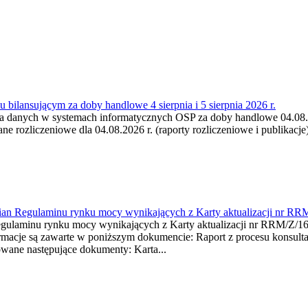
 bilansującym za doby handlowe 4 sierpnia i 5 sierpnia 2026 r.
a danych w systemach informatycznych OSP za doby handlowe 04.08.202
 rozliczeniowe dla 04.08.2026 r. (raporty rozliczeniowe i publikacje)
mian Regulaminu rynku mocy wynikających z Karty aktualizacji nr RR
minu rynku mocy wynikających z Karty aktualizacji nr RRM/Z/
je są zawarte w poniższym dokumencie: Raport z procesu konsultacj
wane następujące dokumenty: Karta...