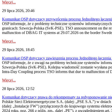
Więcej...
29 lipca 2026, 20:46
Komunikat OSP dotyczący przywrócenia procesu Jednolitego łączen
OSP informuje, że z problemy techniczne systemów informatycznyc
granicach: Szwecja-Polska (SvK-PSE). TSO announcement on the resto
malfunction of DBAG IT systems at 29.07.2026 on the border Swed
Więcej...
29 lipca 2026, 18:45
Komunikat OSP dotyczący zawieszenia procesu Jednolitego łączeni
OSP informuje, że z uwagi na problemy techniczne systemów inform
Szwecja-Polska (SvK-PSE). Kolejna wiadomość zostanie wysłana po 
Intra-Day Coupling process TSO informs that due to malfunction of
Więcej...
28 lipca 2026, 12:52
Komunikat dotyczący prawa do rekompensaty za redysponowanie niery
Polskie Sieci Elektroenergetyczne S.A. (dalej: „PSE S.A.”) w dniach 
(dalej: „Instalacje FW”) przyłączonych do krajowego systemu elektroe
2024 roku, poz. 266 z późn. zm., dalej „PE”), z uwzględnieniem art. 3