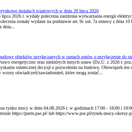
ynkowe instalacji wiatrowych w dniu 28 lipca 2026
lipca 2026 r. wydały polecenia zaniżenia wytwarzania energii elektrycz
cenia zostały wydane na podstawie art. 9c ust. 7a ustawy z dnia 10 k
 dnia...
 budowę obiektów przyłączanych w ramach umów o przyłączenie do sie
Prawo energetyczne oraz niektórych innych ustaw (Dz.U. z 2026 r. po
uzyskaniu ostatecznej decyzji o pozwoleniu na budowę. Obowiązek ten 
y wzory oświadczeń/zawiadomień, które mogą zostać...
ia na rynku mocy w dniu 04.08.2026 r. w godzinach 17:00 - 18:00 i 1
e https://purm.pse.pl/ lub https://www.pse.pl/rynek-mocy-okresy-prz