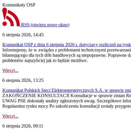
Komunikaty OSP
RSS
(otwiera nowe okno)
6 sierpnia 2026, 14:45
Komunikat OSP z dnia 6 sierpnia 2026 r. dotyczący rozliczeń na rynku
Informujemy, że w związku z problemami technicznymi przetwarzani
bilansującego dla tych dób handlowych są niepoprawne. Poprawne dane
problemów najszybciej jak to będzie możliwe.
Więcej...
6 sierpnia 2026, 13:25
Komunikat Polskich Sieci Elektroenergetycznych S.A. w sprawie z
ZAKOŃCZENIE KONSULTACJI Konsultacje w sprawie zmian Regula
UWAG PSE dokonały analizy zgłoszonych uwag. Szczegółowe informac
Regulaminu rynku mocy Po zakończeniu konsultacji zostały przygoto
Więcej...
6 sierpnia 2026, 09:11