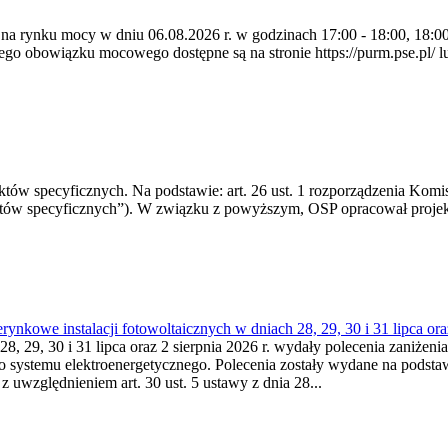
 na rynku mocy w dniu 06.08.2026 r. w godzinach 17:00 - 18:00, 18:00 
 obowiązku mocowego dostępne są na stronie https://purm.pse.pl/ lu
 specyficznych. Na podstawie: art. 26 ust. 1 rozporządzenia Komisji
któw specyficznych”). W związku z powyższym, OSP opracował proje
kowe instalacji fotowoltaicznych w dniach 28, 29, 30 i 31 lipca ora
8, 29, 30 i 31 lipca oraz 2 sierpnia 2026 r. wydały polecenia zaniżenia
o systemu elektroenergetycznego. Polecenia zostały wydane na podstawi
 z uwzględnieniem art. 30 ust. 5 ustawy z dnia 28...