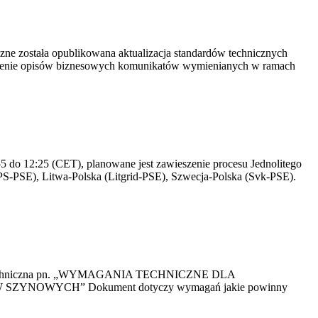
yczne została opublikowana aktualizacja standardów technicznych
owienie opisów biznesowych komunikatów wymienianych w ramach
 do 12:25 (CET), planowane jest zawieszenie procesu Jednolitego
S-PSE), Litwa-Polska (Litgrid-PSE), Szwecja-Polska (Svk-PSE).
kacja Techniczna pn. „WYMAGANIA TECHNICZNE DLA
OWYCH” Dokument dotyczy wymagań jakie powinny