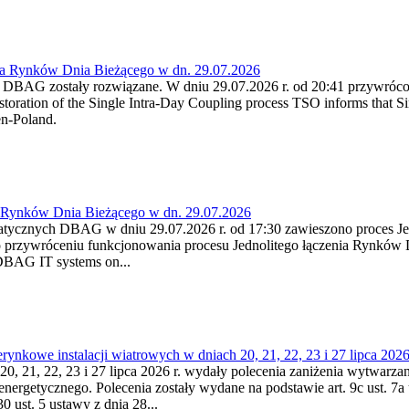
ia Rynków Dnia Bieżącego w dn. 29.07.2026
h DBAG zostały rozwiązane. W dniu 29.07.2026 r. od 20:41 przywróco
ration of the Single Intra-Day Coupling process TSO informs that Si
en-Poland.
a Rynków Dnia Bieżącego w dn. 29.07.2026
atycznych DBAG w dniu 29.07.2026 r. od 17:30 zawieszono proces Je
przywróceniu funkcjonowania procesu Jednolitego łączenia Rynków D
 DBAG IT systems on...
nkowe instalacji wiatrowych w dniach 20, 21, 22, 23 i 27 lipca 2026 
20, 21, 22, 23 i 27 lipca 2026 r. wydały polecenia zaniżenia wytwarzani
nergetycznego. Polecenia zostały wydane na podstawie art. 9c ust. 7a 
0 ust. 5 ustawy z dnia 28...