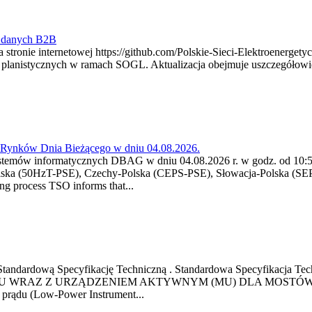
y danych B2B
 stronie internetowej https://github.com/Polskie-Sieci-Elektroenerget
ch planistycznych w ramach SOGL. Aktualizacja obejmuje uszczegół
a Rynków Dnia Bieżącego w dniu 04.08.2026.
stemów informatycznych DBAG w dniu 04.08.2026 r. w godz. od 10:55
lska (50HzT-PSE), Czechy-Polska (CEPS-PSE), Słowacja-Polska (SEP
g process TSO informs that...
ową Standardową Specyfikację Techniczną . Standardowa Specyfi
 WRAZ Z URZĄDZENIEM AKTYWNYM (MU) DLA MOSTÓW SZYN
u prądu (Low-Power Instrument...