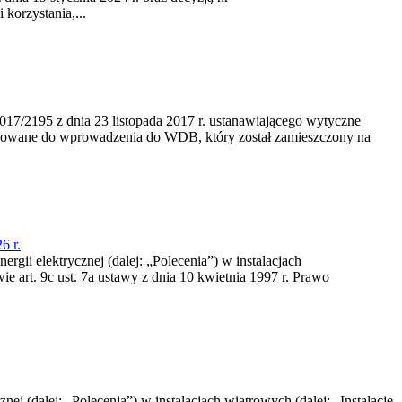
korzystania,...
/2195 z dnia 23‍ listopada 2017 r. ustanawiającego wytyczne
nowane do wprowadzenia do WDB, który został zamieszczony na
6 r.
rgii elektrycznej (dalej: „Polecenia”) w instalacjach
e art. 9c ust. 7a ustawy z dnia 10 kwietnia 1997 r. Prawo
nej (dalej: „Polecenia”) w instalacjach wiatrowych (dalej: „Instalacje