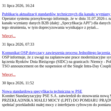
31 lipca 2026, 16:24
Publikacja aktualizacji standardów technicznych dla kanału wymian
Operator systemu przesyłowego informuje, że w dniu 31.07.2026 r. na
kanału wymiany danych B2B (dalej: „Specyfikacja API”) dla dany
tego strumienia, w tym doprecyzowania wynikające z pytań...
Więcej...
31 lipca 2026, 07:33
Komunikat OSP dotyczący zawieszenia procesu Jednolitego łączeni
OSP informuje, że z uwagi na zaplanowane prace modernizacyjne sy
łączenia Rynków Dnia Bieżącego (SIDC) na granicach: Niemcy - Po
TSO announcement on the suspension of the Single Intra-Day Couplin
Więcej...
30 lipca 2026, 11:52
Nowa standardowa specyfikacja techniczna w PSE
Komitet Standaryzacyjny PSE S.A. zatwierdził do stosowania n
PRZEKŁADNIKA MAŁEJ MOCY (LPIT) DO POMIARU PRĄDU
spełniać przekładniki małej mocy z interfejsem cyfrowym do pomiar