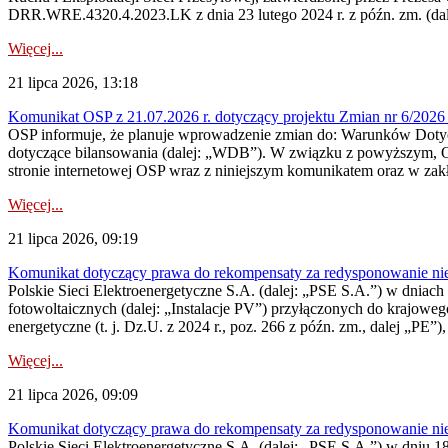
DRR.WRE.4320.4.2023.LK z dnia 23 lutego 2024 r. z późn. zm. (dale
Więcej...
21 lipca 2026, 13:18
Komunikat OSP z 21.07.2026 r. dotyczący projektu Zmian nr 6/20
OSP informuje, że planuje wprowadzenie zmian do: Warunków Dotycz
dotyczące bilansowania (dalej: „WDB”). W związku z powyższym, 
stronie internetowej OSP wraz z niniejszym komunikatem oraz w zak
Więcej...
21 lipca 2026, 09:19
Komunikat dotyczący prawa do rekompensaty za redysponowanie nieryn
Polskie Sieci Elektroenergetyczne S.A. (dalej: „PSE S.A.”) w dniach 1
fotowoltaicznych (dalej: „Instalacje PV”) przyłączonych do krajoweg
energetyczne (t. j. Dz.U. z 2024 r., poz. 266 z późn. zm., dalej „PE”),
Więcej...
21 lipca 2026, 09:09
Komunikat dotyczący prawa do rekompensaty za redysponowanie nier
Polskie Sieci Elektroenergetyczne S.A. (dalej: „PSE S.A.”) w dniu 18 