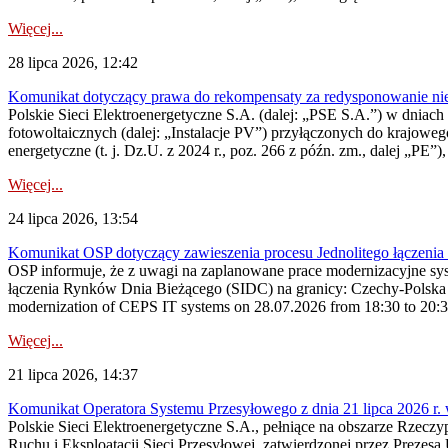
Więcej...
28 lipca 2026, 12:42
Komunikat dotyczący prawa do rekompensaty za redysponowanie nieryn
Polskie Sieci Elektroenergetyczne S.A. (dalej: „PSE S.A.”) w dniach 2
fotowoltaicznych (dalej: „Instalacje PV”) przyłączonych do krajoweg
energetyczne (t. j. Dz.U. z 2024 r., poz. 266 z późn. zm., dalej „PE”),
Więcej...
24 lipca 2026, 13:54
Komunikat OSP dotyczący zawieszenia procesu Jednolitego łączeni
OSP informuje, że z uwagi na zaplanowane prace modernizacyjne sy
łączenia Rynków Dnia Bieżącego (SIDC) na granicy: Czechy-Polska 
modernization of CEPS IT systems on 28.07.2026 from 18:30 to 20:30, 
Więcej...
21 lipca 2026, 14:37
Komunikat Operatora Systemu Przesyłowego z dnia 21 lipca 2026 r. 
Polskie Sieci Elektroenergetyczne S.A., pełniące na obszarze Rzecz
Ruchu i Eksploatacji Sieci Przesyłowej, zatwierdzonej przez Prezes