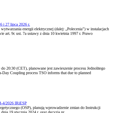
 i 27 lipca 2026 r.
 wytwarzania energii elektrycznej (dalej: „Polecenia”) w instalacjach
e art. 9c ust. 7a ustawy z dnia 10 kwietnia 1997 r. Prawo
do 20:30 (CET), planowane jest zawieszenie procesu Jednolitego
-Day Coupling process TSO informs that due to planned
CB-4/2026 IRiESP
nergetycznego (OSP), planują wprowadzenie zmian do Instrukcji
nia 19 stycznia 2024 r. oraz decyzją nr