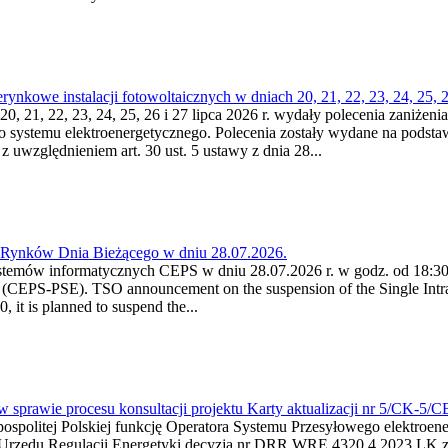
kowe instalacji fotowoltaicznych w dniach 20, 21, 22, 23, 24, 25, 26
0, 21, 22, 23, 24, 25, 26 i 27 lipca 2026 r. wydały polecenia zaniżenia
o systemu elektroenergetycznego. Polecenia zostały wydane na podstawi
 z uwzględnieniem art. 30 ust. 5 ustawy z dnia 28...
a Rynków Dnia Bieżącego w dniu 28.07.2026.
stemów informatycznych CEPS w dniu 28.07.2026 r. w godz. od 18:30 
(CEPS-PSE). TSO announcement on the suspension of the Single Intra
it is planned to suspend the...
w sprawie procesu konsultacji projektu Karty aktualizacji nr 5/CK-5/
ypospolitej Polskiej funkcję Operatora Systemu Przesyłowego elektroe
a Urzędu Regulacji Energetyki decyzją nr DRR.WRE.4320.4.2023.LK z d