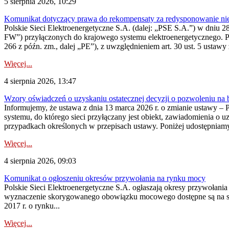
5 sierpnia 2026, 10:29
Komunikat dotyczący prawa do rekompensaty za redysponowanie nier
Polskie Sieci Elektroenergetyczne S.A. (dalej: „PSE S.A.”) w dniu 28 
FW”) przyłączonych do krajowego systemu elektroenergetycznego. Pole
266 z późn. zm., dalej „PE”), z uwzględnieniem art. 30 ust. 5 ustawy z
Więcej...
4 sierpnia 2026, 13:47
Wzory oświadczeń o uzyskaniu ostatecznej decyzji o pozwoleniu na
Informujemy, że ustawa z dnia 13 marca 2026 r. o zmianie ustawy – 
systemu, do którego sieci przyłączany jest obiekt, zawiadomienia o 
przypadkach określonych w przepisach ustawy. Poniżej udostępniam
Więcej...
4 sierpnia 2026, 09:03
Komunikat o ogłoszeniu okresów przywołania na rynku mocy
Polskie Sieci Elektroenergetyczne S.A. ogłaszają okresy przywołan
wyznaczenie skorygowanego obowiązku mocowego dostępne są na stroni
2017 r. o rynku...
Więcej...