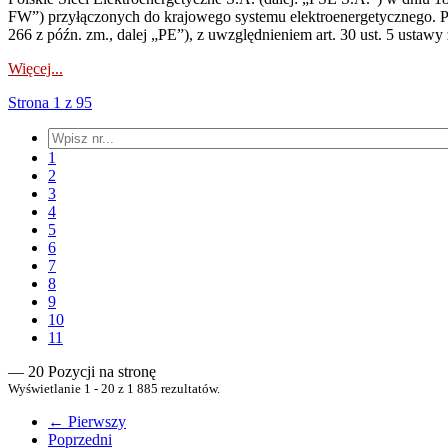
FW”) przyłączonych do krajowego systemu elektroenergetycznego. Pole
266 z późn. zm., dalej „PE”), z uwzględnieniem art. 30 ust. 5 ustawy z
Więcej...
Strona 1 z 95
1
2
3
4
5
6
7
8
9
10
11
— 20 Pozycji na stronę
Wyświetlanie 1 - 20 z 1 885 rezultatów.
← Pierwszy
Poprzedni