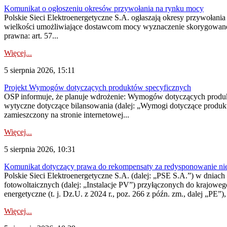
Komunikat o ogłoszeniu okresów przywołania na rynku mocy
Polskie Sieci Elektroenergetyczne S.A. ogłaszają okresy przywołania
wielkości umożliwiające dostawcom mocy wyznaczenie skorygowanego
prawna: art. 57...
Więcej...
5 sierpnia 2026, 15:11
Projekt Wymogów dotyczących produktów specyficznych
OSP informuje, że planuje wdrożenie: Wymogów dotyczących produktów
wytyczne dotyczące bilansowania (dalej: „Wymogi dotyczące produ
zamieszczony na stronie internetowej...
Więcej...
5 sierpnia 2026, 10:31
Komunikat dotyczący prawa do rekompensaty za redysponowanie nieryn
Polskie Sieci Elektroenergetyczne S.A. (dalej: „PSE S.A.”) w dniach 2
fotowoltaicznych (dalej: „Instalacje PV”) przyłączonych do krajoweg
energetyczne (t. j. Dz.U. z 2024 r., poz. 266 z późn. zm., dalej „PE”),
Więcej...