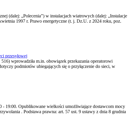
nej (dalej: „Polecenia”) w instalacjach wiatrowych (dalej: „Instalacje
wietnia 1997 r. Prawo energetyczne (t. j. Dz.U. z 2024 roku, poz.
ci przesyłowej
z. 516) wprowadziła m.in. obowiązek przekazania operatorowi
dotyczy podmiotów ubiegających się o przyłączenie do sieci, w
8:00 - 19:00. Opublikowane wielkości umożliwiające dostawcom mocy
ywolania . Podstawa prawna: art. 57 ust. 9 ustawy z dnia 8 grudnia