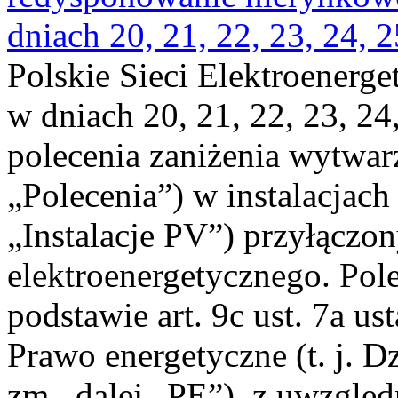
dniach 20, 21, 22, 23, 24, 2
Polskie Sieci Elektroenerge
w dniach 20, 21, 22, 23, 24,
polecenia zaniżenia wytwarz
„Polecenia”) w instalacjach
„Instalacje PV”) przyłączo
elektroenergetycznego. Pol
podstawie art. 9c ust. 7a us
Prawo energetyczne (t. j. Dz
zm., dalej „PE”), z uwzględ