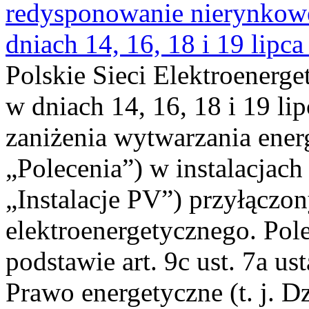
redysponowanie nierynkowe 
dniach 14, 16, 18 i 19 lipca
Polskie Sieci Elektroenerge
w dniach 14, 16, 18 i 19 li
zaniżenia wytwarzania energi
„Polecenia”) w instalacjach
„Instalacje PV”) przyłączo
elektroenergetycznego. Pol
podstawie art. 9c ust. 7a us
Prawo energetyczne (t. j. Dz