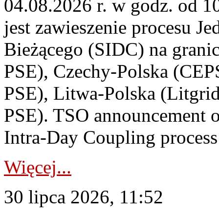
04.08.2026 r. w godz. od 
jest zawieszenie procesu J
Bieżącego (SIDC) na grani
PSE), Czechy-Polska (CEP
PSE), Litwa-Polska (Litgri
PSE). TSO announcement on
Intra-Day Coupling process
Więcej...
30 lipca 2026, 11:52