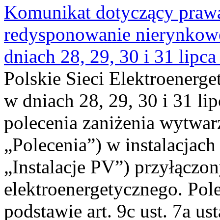
Komunikat dotyczący praw
redysponowanie nierynkowe 
dniach 28, 29, 30 i 31 lipca
Polskie Sieci Elektroenerge
w dniach 28, 29, 30 i 31 lip
polecenia zaniżenia wytwarz
„Polecenia”) w instalacjach
„Instalacje PV”) przyłączo
elektroenergetycznego. Pol
podstawie art. 9c ust. 7a us