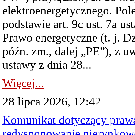
elektroenergetycznego. Pol
podstawie art. 9c ust. 7a us
Prawo energetyczne (t. j. D
późn. zm., dalej „PE”), z u
ustawy z dnia 28...
Więcej...
28 lipca 2026, 12:42
Komunikat dotyczący praw
redysponowanie nierynkowe 