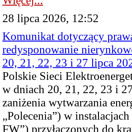
Więcej...
28 lipca 2026, 12:52
Komunikat dotyczący praw
redysponowanie nierynkowe
20, 21, 22, 23 i 27 lipca 202
Polskie Sieci Elektroenerge
w dniach 20, 21, 22, 23 i 2
zaniżenia wytwarzania energi
„Polecenia”) w instalacjach
FW”) przyłączonych do kr