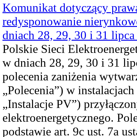
Komunikat dotyczący praw
redysponowanie nierynkowe 
dniach 28, 29, 30 i 31 lipca
Polskie Sieci Elektroenerge
w dniach 28, 29, 30 i 31 lip
polecenia zaniżenia wytwarz
„Polecenia”) w instalacjach
„Instalacje PV”) przyłączo
elektroenergetycznego. Pol
podstawie art. 9c ust. 7a us