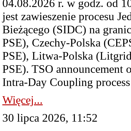
04.08.2026 r. w godz. od 
jest zawieszenie procesu J
Bieżącego (SIDC) na grani
PSE), Czechy-Polska (CEP
PSE), Litwa-Polska (Litgri
PSE). TSO announcement on
Intra-Day Coupling process
Więcej...
30 lipca 2026, 11:52