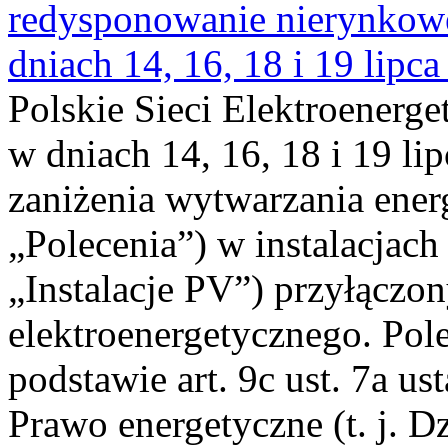
redysponowanie nierynkowe 
dniach 14, 16, 18 i 19 lipca
Polskie Sieci Elektroenerge
w dniach 14, 16, 18 i 19 li
zaniżenia wytwarzania energi
„Polecenia”) w instalacjach
„Instalacje PV”) przyłączo
elektroenergetycznego. Pol
podstawie art. 9c ust. 7a us
Prawo energetyczne (t. j. Dz