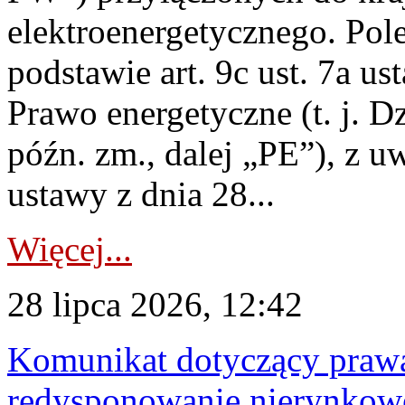
elektroenergetycznego. Pol
podstawie art. 9c ust. 7a us
Prawo energetyczne (t. j. D
późn. zm., dalej „PE”), z u
ustawy z dnia 28...
Więcej...
28 lipca 2026, 12:42
Komunikat dotyczący praw
redysponowanie nierynkowe 