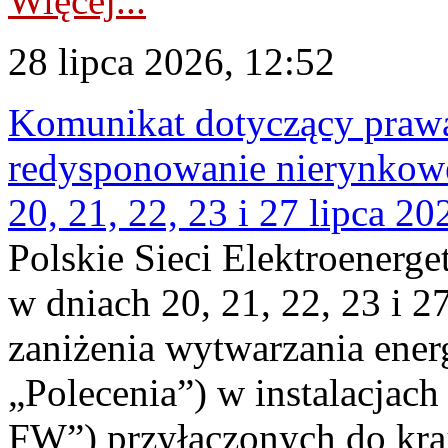
Więcej...
28 lipca 2026, 12:52
Komunikat dotyczący praw
redysponowanie nierynkowe
20, 21, 22, 23 i 27 lipca 202
Polskie Sieci Elektroenerge
w dniach 20, 21, 22, 23 i 2
zaniżenia wytwarzania energi
„Polecenia”) w instalacjach
FW”) przyłączonych do kr