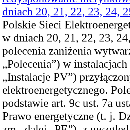
dniach 20, 21, 22, 23, 24, 2
Polskie Sieci Elektroenerge
w dniach 20, 21, 22, 23, 24,
polecenia zaniżenia wytwarz
„Polecenia”) w instalacjach
„Instalacje PV”) przyłączo
elektroenergetycznego. Pol
podstawie art. 9c ust. 7a us
Prawo energetyczne (t. j. Dz
zm., dalej „PE”), z uwzględ