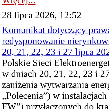
Więcej...
28 lipca 2026, 12:52
Komunikat dotyczący praw
redysponowanie nierynkowe
20, 21, 22, 23 i 27 lipca 202
Polskie Sieci Elektroenerge
w dniach 20, 21, 22, 23 i 2
zaniżenia wytwarzania energi
„Polecenia”) w instalacjach
FW”) przyłączonych do kr