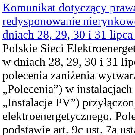
Komunikat dotyczący praw
redysponowanie nierynkowe 
dniach 28, 29, 30 i 31 lipca
Polskie Sieci Elektroenerge
w dniach 28, 29, 30 i 31 lip
polecenia zaniżenia wytwarz
„Polecenia”) w instalacjach
„Instalacje PV”) przyłączo
elektroenergetycznego. Pol
podstawie art. 9c ust. 7a us