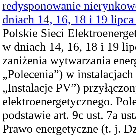
redysponowanie nierynkowe 
dniach 14, 16, 18 i 19 lipca
Polskie Sieci Elektroenerge
w dniach 14, 16, 18 i 19 li
zaniżenia wytwarzania energi
„Polecenia”) w instalacjach
„Instalacje PV”) przyłączo
elektroenergetycznego. Pol
podstawie art. 9c ust. 7a us
Prawo energetyczne (t. j. Dz