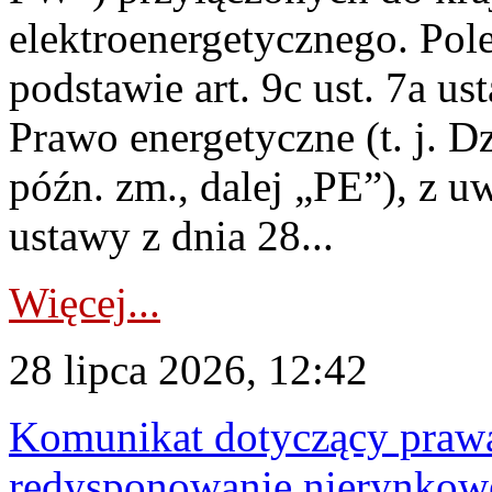
elektroenergetycznego. Pol
podstawie art. 9c ust. 7a us
Prawo energetyczne (t. j. D
późn. zm., dalej „PE”), z u
ustawy z dnia 28...
Więcej...
28 lipca 2026, 12:42
Komunikat dotyczący praw
redysponowanie nierynkowe 