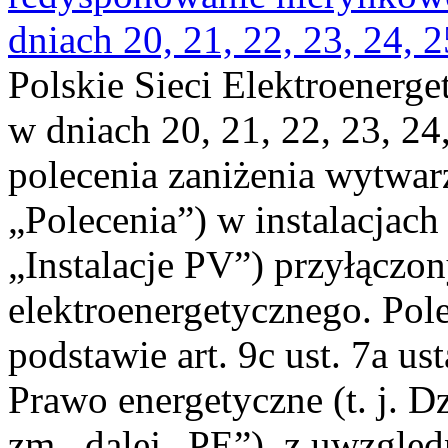
dniach 20, 21, 22, 23, 24, 2
Polskie Sieci Elektroenerge
w dniach 20, 21, 22, 23, 24,
polecenia zaniżenia wytwarz
„Polecenia”) w instalacjach
„Instalacje PV”) przyłączo
elektroenergetycznego. Pol
podstawie art. 9c ust. 7a us
Prawo energetyczne (t. j. Dz
zm., dalej „PE”), z uwzględ