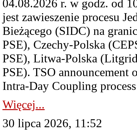
04.08.2026 r. w godz. od 
jest zawieszenie procesu J
Bieżącego (SIDC) na grani
PSE), Czechy-Polska (CEP
PSE), Litwa-Polska (Litgri
PSE). TSO announcement on
Intra-Day Coupling process
Więcej...
30 lipca 2026, 11:52