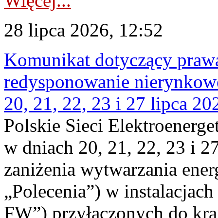
Więcej...
28 lipca 2026, 12:52
Komunikat dotyczący praw
redysponowanie nierynkowe
20, 21, 22, 23 i 27 lipca 202
Polskie Sieci Elektroenerge
w dniach 20, 21, 22, 23 i 2
zaniżenia wytwarzania energi
„Polecenia”) w instalacjach
FW”) przyłączonych do kr