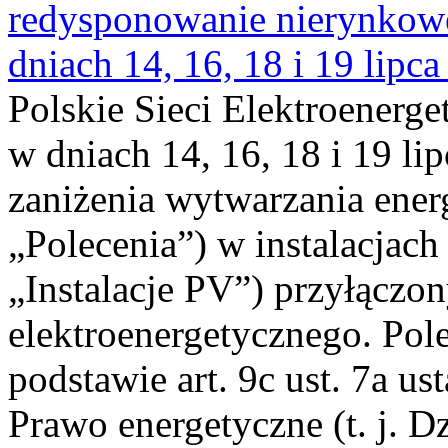
redysponowanie nierynkowe 
dniach 14, 16, 18 i 19 lipca
Polskie Sieci Elektroenerge
w dniach 14, 16, 18 i 19 li
zaniżenia wytwarzania energi
„Polecenia”) w instalacjach
„Instalacje PV”) przyłączo
elektroenergetycznego. Pol
podstawie art. 9c ust. 7a us
Prawo energetyczne (t. j. Dz