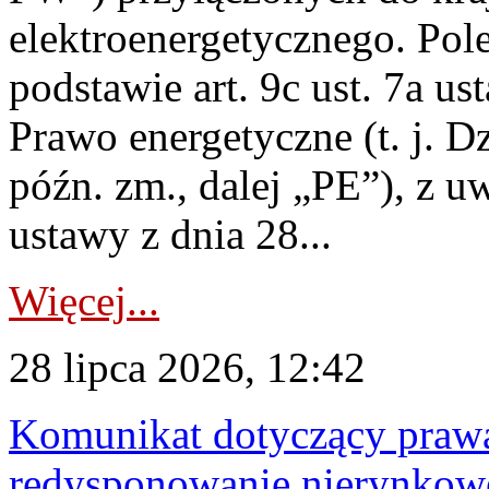
elektroenergetycznego. Pol
podstawie art. 9c ust. 7a us
Prawo energetyczne (t. j. D
późn. zm., dalej „PE”), z u
ustawy z dnia 28...
Więcej...
28 lipca 2026, 12:42
Komunikat dotyczący praw
redysponowanie nierynkowe 