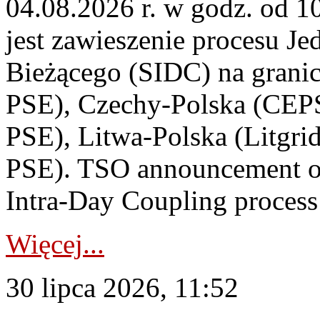
04.08.2026 r. w godz. od 
jest zawieszenie procesu J
Bieżącego (SIDC) na grani
PSE), Czechy-Polska (CEP
PSE), Litwa-Polska (Litgri
PSE). TSO announcement on
Intra-Day Coupling process
Więcej...
30 lipca 2026, 11:52