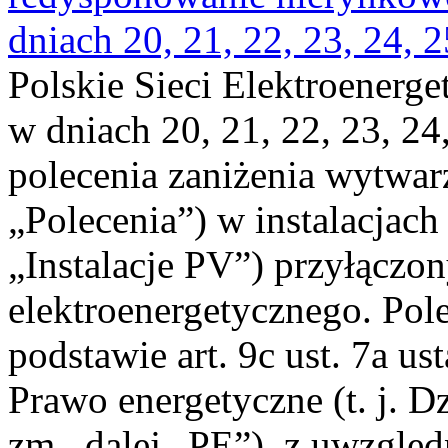
dniach 20, 21, 22, 23, 24, 2
Polskie Sieci Elektroenerge
w dniach 20, 21, 22, 23, 24,
polecenia zaniżenia wytwarz
„Polecenia”) w instalacjach
„Instalacje PV”) przyłączo
elektroenergetycznego. Pol
podstawie art. 9c ust. 7a us
Prawo energetyczne (t. j. Dz
zm., dalej „PE”), z uwzględ