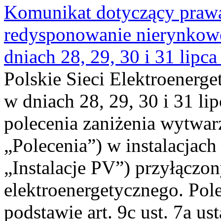
Komunikat dotyczący praw
redysponowanie nierynkowe 
dniach 28, 29, 30 i 31 lipca
Polskie Sieci Elektroenerge
w dniach 28, 29, 30 i 31 lip
polecenia zaniżenia wytwarz
„Polecenia”) w instalacjach
„Instalacje PV”) przyłączo
elektroenergetycznego. Pol
podstawie art. 9c ust. 7a us