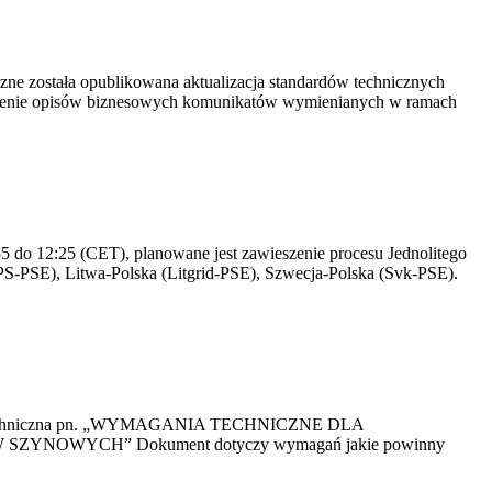
yczne została opublikowana aktualizacja standardów technicznych
owienie opisów biznesowych komunikatów wymienianych w ramach
 do 12:25 (CET), planowane jest zawieszenie procesu Jednolitego
S-PSE), Litwa-Polska (Litgrid-PSE), Szwecja-Polska (Svk-PSE).
kacja Techniczna pn. „WYMAGANIA TECHNICZNE DLA
OWYCH” Dokument dotyczy wymagań jakie powinny