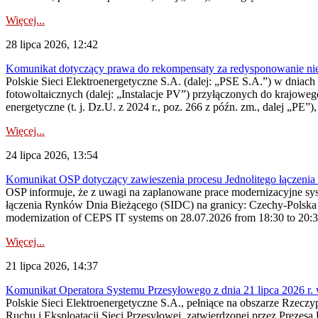
Więcej...
28 lipca 2026, 12:42
Komunikat dotyczący prawa do rekompensaty za redysponowanie nieryn
Polskie Sieci Elektroenergetyczne S.A. (dalej: „PSE S.A.”) w dniach 2
fotowoltaicznych (dalej: „Instalacje PV”) przyłączonych do krajoweg
energetyczne (t. j. Dz.U. z 2024 r., poz. 266 z późn. zm., dalej „PE”),
Więcej...
24 lipca 2026, 13:54
Komunikat OSP dotyczący zawieszenia procesu Jednolitego łączeni
OSP informuje, że z uwagi na zaplanowane prace modernizacyjne sy
łączenia Rynków Dnia Bieżącego (SIDC) na granicy: Czechy-Polska 
modernization of CEPS IT systems on 28.07.2026 from 18:30 to 20:30, 
Więcej...
21 lipca 2026, 14:37
Komunikat Operatora Systemu Przesyłowego z dnia 21 lipca 2026 r. 
Polskie Sieci Elektroenergetyczne S.A., pełniące na obszarze Rzecz
Ruchu i Eksploatacji Sieci Przesyłowej, zatwierdzonej przez Prezes