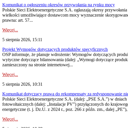
Komunikat o ogłoszeniu okresów przywołania na rynku mocy
Polskie Sieci Elektroenergetyczne S.A. ogłaszają okresy przywołania
wielkości umożliwiające dostawcom mocy wyznaczenie skorygowanego
prawna: art. 57...
Więcej...
5 sierpnia 2026, 15:11
Projekt Wymogów dotyczących produktów specyficznych
OSP informuje, że planuje wdrożenie: Wymogów dotyczących produktów
wytyczne dotyczące bilansowania (dalej: „Wymogi dotyczące produ
zamieszczony na stronie internetowej...
Więcej...
5 sierpnia 2026, 10:31
Komunikat dotyczący prawa do rekompensaty za redysponowanie nieryn
Polskie Sieci Elektroenergetyczne S.A. (dalej: „PSE S.A.”) w dniach 2
fotowoltaicznych (dalej: „Instalacje PV”) przyłączonych do krajoweg
energetyczne (t. j. Dz.U. z 2024 r., poz. 266 z późn. zm., dalej „PE”),
Więcej...