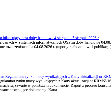
 bilansującym za doby handlowe 4 sierpnia i 5 sierpnia 2026 r.
a danych w systemach informatycznych OSP za doby handlowe 04.08.202
 rozliczeniowe dla 04.08.2026 r. (raporty rozliczeniowe i publikacje)
mian Regulaminu rynku mocy wynikających z Karty aktualizacji nr RR
minu rynku mocy wynikających z Karty aktualizacji nr RRM/Z/
je są zawarte w poniższym dokumencie: Raport z procesu konsultacj
wane następujące dokumenty: Karta...