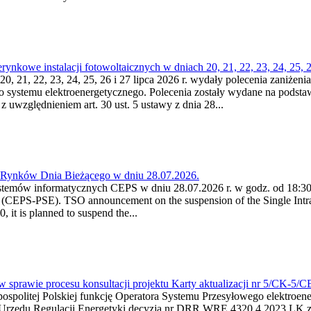
kowe instalacji fotowoltaicznych w dniach 20, 21, 22, 23, 24, 25, 26
0, 21, 22, 23, 24, 25, 26 i 27 lipca 2026 r. wydały polecenia zaniżenia
o systemu elektroenergetycznego. Polecenia zostały wydane na podstawi
 z uwzględnieniem art. 30 ust. 5 ustawy z dnia 28...
a Rynków Dnia Bieżącego w dniu 28.07.2026.
stemów informatycznych CEPS w dniu 28.07.2026 r. w godz. od 18:30 
(CEPS-PSE). TSO announcement on the suspension of the Single Intra
it is planned to suspend the...
w sprawie procesu konsultacji projektu Karty aktualizacji nr 5/CK-5/
ypospolitej Polskiej funkcję Operatora Systemu Przesyłowego elektroe
a Urzędu Regulacji Energetyki decyzją nr DRR.WRE.4320.4.2023.LK z d