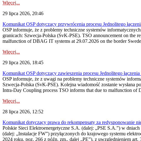
Więcej...
29 lipca 2026, 20:46
Komunikat OSP dotyczący przywrócenia procesu Jednolitego łączen
OSP informuje, że z problemy techniczne systemów informatycznyc
granicach: Szwecja-Polska (SvK-PSE). TSO announcement on the resto
malfunction of DBAG IT systems at 29.07.2026 on the border Swed
Więcej...
29 lipca 2026, 18:45
Komunikat OSP dotyczący zawieszenia procesu Jednolitego łączeni
OSP informuje, że z uwagi na problemy techniczne systemów inform
Szwecja-Polska (SvK-PSE). Kolejna wiadomość zostanie wysłana po 
Intra-Day Coupling process TSO informs that due to malfunction of
Więcej...
28 lipca 2026, 12:52
Komunikat dotyczący prawa do rekompensaty za redysponowanie niery
Polskie Sieci Elektroenergetyczne S.A. (dalej: „PSE S.A.”) w dniach 
(dalej: „Instalacje FW”) przyłączonych do krajowego systemu elektroe
2024 roku, poz. 266 z późn. zm., dalej „PE”), z uwzględnieniem art. 3