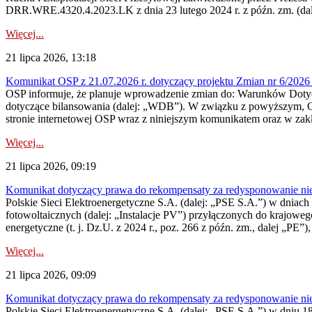
DRR.WRE.4320.4.2023.LK z dnia 23 lutego 2024 r. z późn. zm. (dale
Więcej...
21 lipca 2026, 13:18
Komunikat OSP z 21.07.2026 r. dotyczący projektu Zmian nr 6/20
OSP informuje, że planuje wprowadzenie zmian do: Warunków Dotycz
dotyczące bilansowania (dalej: „WDB”). W związku z powyższym, 
stronie internetowej OSP wraz z niniejszym komunikatem oraz w zak
Więcej...
21 lipca 2026, 09:19
Komunikat dotyczący prawa do rekompensaty za redysponowanie nieryn
Polskie Sieci Elektroenergetyczne S.A. (dalej: „PSE S.A.”) w dniach 1
fotowoltaicznych (dalej: „Instalacje PV”) przyłączonych do krajoweg
energetyczne (t. j. Dz.U. z 2024 r., poz. 266 z późn. zm., dalej „PE”),
Więcej...
21 lipca 2026, 09:09
Komunikat dotyczący prawa do rekompensaty za redysponowanie nier
Polskie Sieci Elektroenergetyczne S.A. (dalej: „PSE S.A.”) w dniu 18 