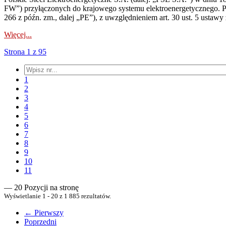
FW”) przyłączonych do krajowego systemu elektroenergetycznego. Pole
266 z późn. zm., dalej „PE”), z uwzględnieniem art. 30 ust. 5 ustawy z
Więcej...
Strona 1 z 95
1
2
3
4
5
6
7
8
9
10
11
— 20 Pozycji na stronę
Wyświetlanie 1 - 20 z 1 885 rezultatów.
← Pierwszy
Poprzedni