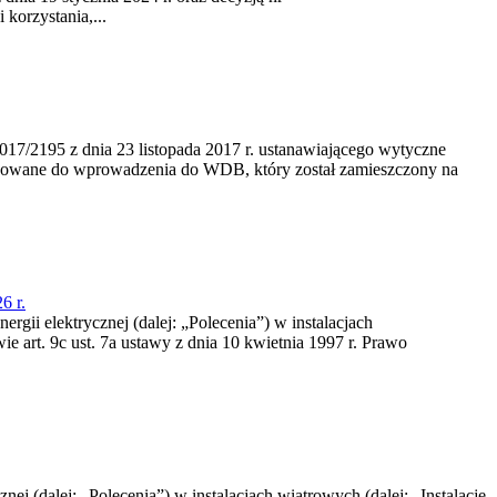
korzystania,...
/2195 z dnia 23‍ listopada 2017 r. ustanawiającego wytyczne
nowane do wprowadzenia do WDB, który został zamieszczony na
6 r.
rgii elektrycznej (dalej: „Polecenia”) w instalacjach
e art. 9c ust. 7a ustawy z dnia 10 kwietnia 1997 r. Prawo
nej (dalej: „Polecenia”) w instalacjach wiatrowych (dalej: „Instalacje