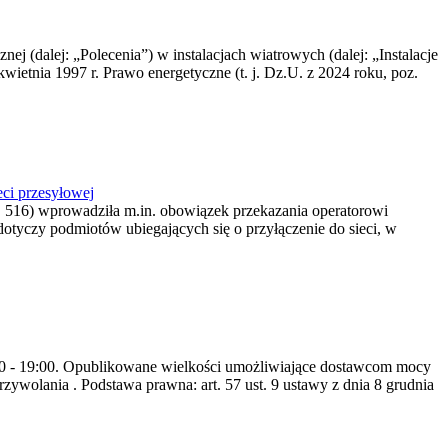
nej (dalej: „Polecenia”) w instalacjach wiatrowych (dalej: „Instalacje
wietnia 1997 r. Prawo energetyczne (t. j. Dz.U. z 2024 roku, poz.
ci przesyłowej
z. 516) wprowadziła m.in. obowiązek przekazania operatorowi
dotyczy podmiotów ubiegających się o przyłączenie do sieci, w
8:00 - 19:00. Opublikowane wielkości umożliwiające dostawcom mocy
ywolania . Podstawa prawna: art. 57 ust. 9 ustawy z dnia 8 grudnia