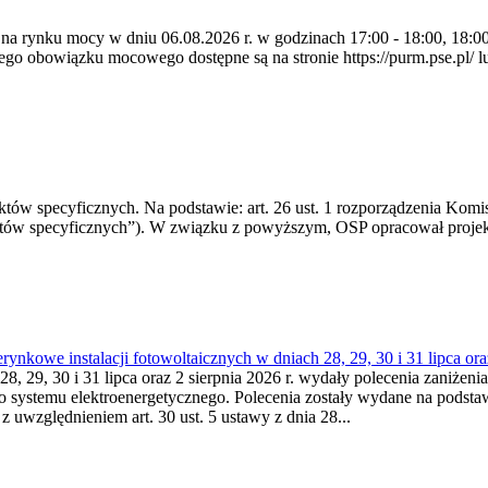
 na rynku mocy w dniu 06.08.2026 r. w godzinach 17:00 - 18:00, 18:00 
 obowiązku mocowego dostępne są na stronie https://purm.pse.pl/ lu
 specyficznych. Na podstawie: art. 26 ust. 1 rozporządzenia Komisji
któw specyficznych”). W związku z powyższym, OSP opracował proje
kowe instalacji fotowoltaicznych w dniach 28, 29, 30 i 31 lipca ora
8, 29, 30 i 31 lipca oraz 2 sierpnia 2026 r. wydały polecenia zaniżenia
o systemu elektroenergetycznego. Polecenia zostały wydane na podstawi
 z uwzględnieniem art. 30 ust. 5 ustawy z dnia 28...