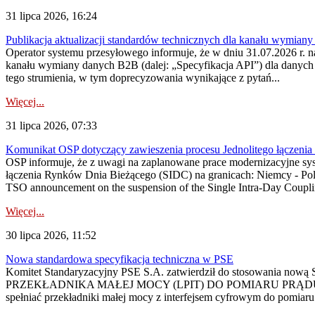
31 lipca 2026, 16:24
Publikacja aktualizacji standardów technicznych dla kanału wymian
Operator systemu przesyłowego informuje, że w dniu 31.07.2026 r. na
kanału wymiany danych B2B (dalej: „Specyfikacja API”) dla dany
tego strumienia, w tym doprecyzowania wynikające z pytań...
Więcej...
31 lipca 2026, 07:33
Komunikat OSP dotyczący zawieszenia procesu Jednolitego łączeni
OSP informuje, że z uwagi na zaplanowane prace modernizacyjne sy
łączenia Rynków Dnia Bieżącego (SIDC) na granicach: Niemcy - Po
TSO announcement on the suspension of the Single Intra-Day Couplin
Więcej...
30 lipca 2026, 11:52
Nowa standardowa specyfikacja techniczna w PSE
Komitet Standaryzacyjny PSE S.A. zatwierdził do stosowania n
PRZEKŁADNIKA MAŁEJ MOCY (LPIT) DO POMIARU PRĄDU
spełniać przekładniki małej mocy z interfejsem cyfrowym do pomiar