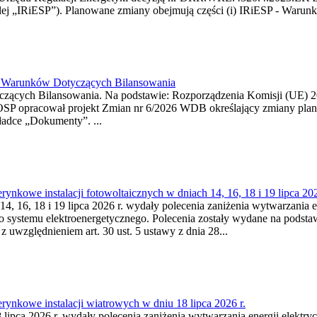
j „IRiESP”). Planowane zmiany obejmują części (i) IRiESP - Warunki 
26 Warunków Dotyczących Bilansowania
ących Bilansowania. Na podstawie: Rozporządzenia Komisji (UE) 2017
OSP opracował projekt Zmian nr 6/2026 WDB określający zmiany pla
ładce „Dokumenty”. ...
kowe instalacji fotowoltaicznych w dniach 14, 16, 18 i 19 lipca 202
4, 16, 18 i 19 lipca 2026 r. wydały polecenia zaniżenia wytwarzania ene
o systemu elektroenergetycznego. Polecenia zostały wydane na podstawi
 z uwzględnieniem art. 30 ust. 5 ustawy z dnia 28...
ynkowe instalacji wiatrowych w dniu 18 lipca 2026 r.
lipca 2026 r. wydały polecenia zaniżenia wytwarzania energii elektrycz