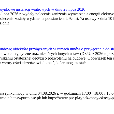
ynkowe instalacji wiatrowych w dniu 28 lipca 2026
lipca 2026 r. wydały polecenia zaniżenia wytwarzania energii elektrycz
cenia zostały wydane na podstawie art. 9c ust. 7a ustawy z dnia 10 k
 dnia...
 budowę obiektów przyłączanych w ramach umów o przyłączenie do sie
Prawo energetyczne oraz niektórych innych ustaw (Dz.U. z 2026 r. po
uzyskaniu ostatecznej decyzji o pozwoleniu na budowę. Obowiązek ten 
y wzory oświadczeń/zawiadomień, które mogą zostać...
ia na rynku mocy w dniu 04.08.2026 r. w godzinach 17:00 - 18:00 i 1
e https://purm.pse.pl/ lub https://www.pse.pl/rynek-mocy-okresy-prz