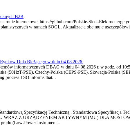
y danych B2B
 stronie internetowej https://github.com/Polskie-Sieci-Elektroenerget
ch planistycznych w ramach SOGL. Aktualizacja obejmuje uszczegół
a Rynków Dnia Bieżącego w dniu 04.08.2026.
stemów informatycznych DBAG w dniu 04.08.2026 r. w godz. od 10:55
lska (50HzT-PSE), Czechy-Polska (CEPS-PSE), Słowacja-Polska (SEP
g process TSO informs that...
ową Standardową Specyfikację Techniczną . Standardowa Specyfi
 WRAZ Z URZĄDZENIEM AKTYWNYM (MU) DLA MOSTÓW SZYN
u prądu (Low-Power Instrument...