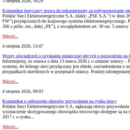
5 sierpnia 2026, 10:29
Komunikat dotyczący prawa do rekompensaty za redysponowanie nier
Polskie Sieci Elektroenergetyczne S.A. (dalej: „PSE S.A.”) w dniu 28 
FW”) przyłączonych do krajowego systemu elektroenergetycznego. Pole
266 z późn. zm., dalej „PE”), z uwzględnieniem art. 30 ust. 5 ustawy z
Więcej...
4 sierpnia 2026, 13:47
Wzory oświadczeń o uzyskaniu ostatecznej decyzji o pozwoleniu na
Informujemy, że ustawa z dnia 13 marca 2026 r. o zmianie ustawy – 
systemu, do którego sieci przyłączany jest obiekt, zawiadomienia o 
przypadkach określonych w przepisach ustawy. Poniżej udostępniam
Więcej...
4 sierpnia 2026, 09:03
Komunikat o ogłoszeniu okresów przywołania na rynku mocy
Polskie Sieci Elektroenergetyczne S.A. ogłaszają okresy przywołan
wyznaczenie skorygowanego obowiązku mocowego dostępne są na stroni
2017 r. o rynku...
Więcej...