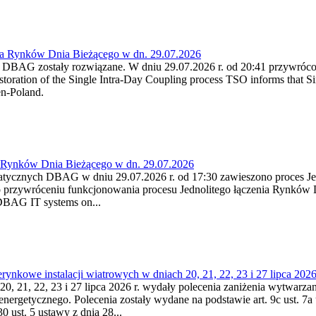
ia Rynków Dnia Bieżącego w dn. 29.07.2026
h DBAG zostały rozwiązane. W dniu 29.07.2026 r. od 20:41 przywróco
ration of the Single Intra-Day Coupling process TSO informs that Si
en-Poland.
a Rynków Dnia Bieżącego w dn. 29.07.2026
atycznych DBAG w dniu 29.07.2026 r. od 17:30 zawieszono proces Je
przywróceniu funkcjonowania procesu Jednolitego łączenia Rynków D
 DBAG IT systems on...
nkowe instalacji wiatrowych w dniach 20, 21, 22, 23 i 27 lipca 2026 
20, 21, 22, 23 i 27 lipca 2026 r. wydały polecenia zaniżenia wytwarzani
nergetycznego. Polecenia zostały wydane na podstawie art. 9c ust. 7a 
0 ust. 5 ustawy z dnia 28...