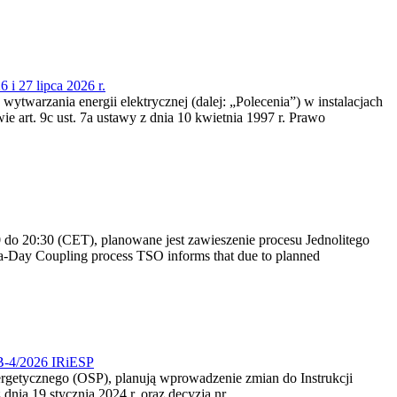
 i 27 lipca 2026 r.
 wytwarzania energii elektrycznej (dalej: „Polecenia”) w instalacjach
e art. 9c ust. 7a ustawy z dnia 10 kwietnia 1997 r. Prawo
do 20:30 (CET), planowane jest zawieszenie procesu Jednolitego
-Day Coupling process TSO informs that due to planned
CB-4/2026 IRiESP
nergetycznego (OSP), planują wprowadzenie zmian do Instrukcji
nia 19 stycznia 2024 r. oraz decyzją nr