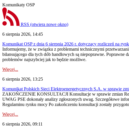
Komunikaty OSP
RSS
(otwiera nowe okno)
6 sierpnia 2026, 14:45
Komunikat OSP z dnia 6 sierpnia 2026 r. dotyczący rozliczeń na rynku
Informujemy, że w związku z problemami technicznymi przetwarzani
bilansującego dla tych dób handlowych są niepoprawne. Poprawne dane
problemów najszybciej jak to będzie możliwe.
Więcej...
6 sierpnia 2026, 13:25
Komunikat Polskich Sieci Elektroenergetycznych S.A. w sprawie z
ZAKOŃCZENIE KONSULTACJI Konsultacje w sprawie zmian Regula
UWAG PSE dokonały analizy zgłoszonych uwag. Szczegółowe informac
Regulaminu rynku mocy Po zakończeniu konsultacji zostały przygoto
Więcej...
6 sierpnia 2026, 09:11