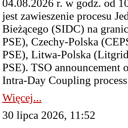
04.08.2026 r. w godz. od 
jest zawieszenie procesu J
Bieżącego (SIDC) na grani
PSE), Czechy-Polska (CEP
PSE), Litwa-Polska (Litgri
PSE). TSO announcement on
Intra-Day Coupling process
Więcej...
30 lipca 2026, 11:52