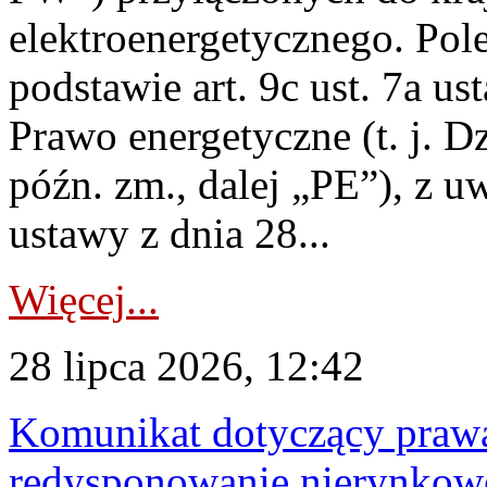
elektroenergetycznego. Pol
podstawie art. 9c ust. 7a us
Prawo energetyczne (t. j. D
późn. zm., dalej „PE”), z u
ustawy z dnia 28...
Więcej...
28 lipca 2026, 12:42
Komunikat dotyczący praw
redysponowanie nierynkowe 