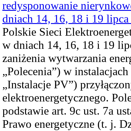
redysponowanie nierynkowe 
dniach 14, 16, 18 i 19 lipca
Polskie Sieci Elektroenerge
w dniach 14, 16, 18 i 19 li
zaniżenia wytwarzania energi
„Polecenia”) w instalacjach
„Instalacje PV”) przyłączo
elektroenergetycznego. Pol
podstawie art. 9c ust. 7a us
Prawo energetyczne (t. j. Dz