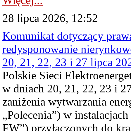
Więcej...
28 lipca 2026, 12:52
Komunikat dotyczący praw
redysponowanie nierynkowe
20, 21, 22, 23 i 27 lipca 202
Polskie Sieci Elektroenerge
w dniach 20, 21, 22, 23 i 2
zaniżenia wytwarzania energi
„Polecenia”) w instalacjach
FW”) przyłączonych do kr