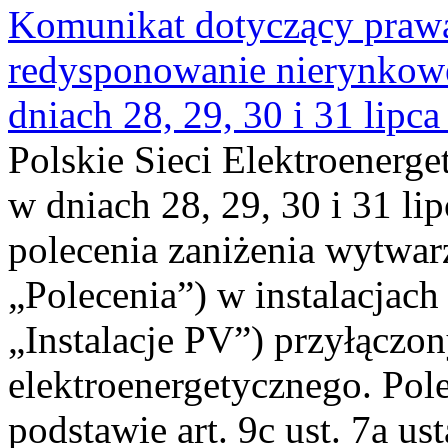
Komunikat dotyczący praw
redysponowanie nierynkowe 
dniach 28, 29, 30 i 31 lipca
Polskie Sieci Elektroenerge
w dniach 28, 29, 30 i 31 lip
polecenia zaniżenia wytwarz
„Polecenia”) w instalacjach
„Instalacje PV”) przyłączo
elektroenergetycznego. Pol
podstawie art. 9c ust. 7a us