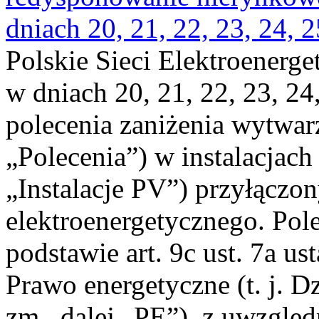
dniach 20, 21, 22, 23, 24, 2
Polskie Sieci Elektroenerge
w dniach 20, 21, 22, 23, 24,
polecenia zaniżenia wytwarz
„Polecenia”) w instalacjach
„Instalacje PV”) przyłączo
elektroenergetycznego. Pol
podstawie art. 9c ust. 7a us
Prawo energetyczne (t. j. Dz
zm., dalej „PE”), z uwzględ