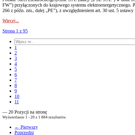
FW”) przyłączonych do krajowego systemu elektroenergetycznego. Pole
266 z późn. zm., dalej „PE”), z uwzględnieniem art. 30 ust. 5 ustawy z
Więcej...
Strona 1 z 95
1
2
3
4
5
6
7
8
9
10
11
— 20 Pozycji na stronę
Wyświetlanie 1 - 20 z 1 884 rezultatów.
← Pierwszy
Poprzedni