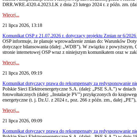
DRR.WRE.4320.4.2023.LK z dnia 23 lutego 2024 r. z późn. zm. (dale
Więcej...
21 lipca 2026, 13:18
Komunikat OSP z 21.07.2026 r. dotyczący projektu Zmian nr 6/20
OSP informuje, że planuje wprowadzenie zmian do: Warunków Dotycz
dotyczące bilansowania (dalej: „WDB”). W związku z powyższym, 
stronie internetowej OSP wraz z niniejszym komunikatem oraz w zak
Więcej...
21 lipca 2026, 09:19
Komunikat dotyczący prawa do rekompensaty za redysponowanie nieryn
Polskie Sieci Elektroenergetyczne S.A. (dalej: „PSE S.A.”) w dniach 1
fotowoltaicznych (dalej: „Instalacje PV”) przyłączonych do krajoweg
energetyczne (t. j. Dz.U. z 2024 r., poz. 266 z późn. zm., dalej „PE”),
Więcej...
21 lipca 2026, 09:09
Komunikat dotyczący prawa do rekompensaty za redysponowanie nier
Polskie Sieci Elektroenergetyczne S.A. (dalej: „PSE S.A.”) w dniu 18 