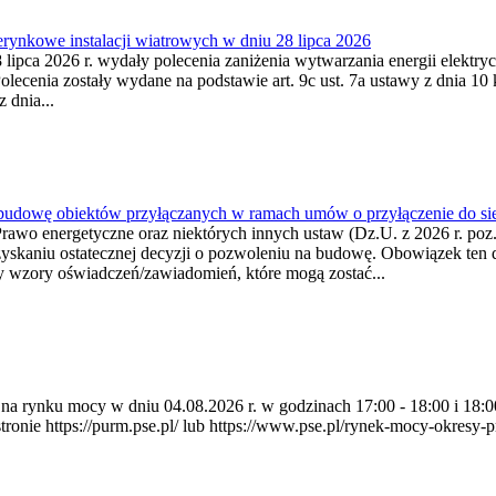
ynkowe instalacji wiatrowych w dniu 28 lipca 2026
lipca 2026 r. wydały polecenia zaniżenia wytwarzania energii elektrycz
cenia zostały wydane na podstawie art. 9c ust. 7a ustawy z dnia 10 k
 dnia...
 budowę obiektów przyłączanych w ramach umów o przyłączenie do sie
Prawo energetyczne oraz niektórych innych ustaw (Dz.U. z 2026 r. po
uzyskaniu ostatecznej decyzji o pozwoleniu na budowę. Obowiązek ten 
y wzory oświadczeń/zawiadomień, które mogą zostać...
ia na rynku mocy w dniu 04.08.2026 r. w godzinach 17:00 - 18:00 i 1
e https://purm.pse.pl/ lub https://www.pse.pl/rynek-mocy-okresy-prz