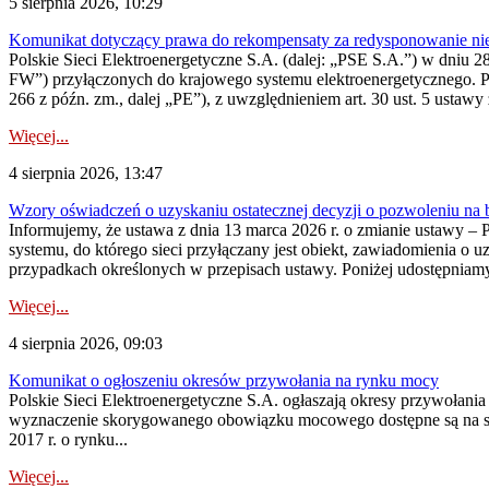
5 sierpnia 2026, 10:29
Komunikat dotyczący prawa do rekompensaty za redysponowanie nier
Polskie Sieci Elektroenergetyczne S.A. (dalej: „PSE S.A.”) w dniu 28 
FW”) przyłączonych do krajowego systemu elektroenergetycznego. Pole
266 z późn. zm., dalej „PE”), z uwzględnieniem art. 30 ust. 5 ustawy z
Więcej...
4 sierpnia 2026, 13:47
Wzory oświadczeń o uzyskaniu ostatecznej decyzji o pozwoleniu na
Informujemy, że ustawa z dnia 13 marca 2026 r. o zmianie ustawy – 
systemu, do którego sieci przyłączany jest obiekt, zawiadomienia o 
przypadkach określonych w przepisach ustawy. Poniżej udostępniam
Więcej...
4 sierpnia 2026, 09:03
Komunikat o ogłoszeniu okresów przywołania na rynku mocy
Polskie Sieci Elektroenergetyczne S.A. ogłaszają okresy przywołan
wyznaczenie skorygowanego obowiązku mocowego dostępne są na stroni
2017 r. o rynku...
Więcej...