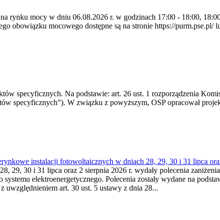
 na rynku mocy w dniu 06.08.2026 r. w godzinach 17:00 - 18:00, 18:00 
 obowiązku mocowego dostępne są na stronie https://purm.pse.pl/ lu
 specyficznych. Na podstawie: art. 26 ust. 1 rozporządzenia Komisji
któw specyficznych”). W związku z powyższym, OSP opracował proje
kowe instalacji fotowoltaicznych w dniach 28, 29, 30 i 31 lipca ora
8, 29, 30 i 31 lipca oraz 2 sierpnia 2026 r. wydały polecenia zaniżenia
o systemu elektroenergetycznego. Polecenia zostały wydane na podstawi
 z uwzględnieniem art. 30 ust. 5 ustawy z dnia 28...