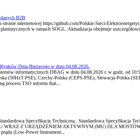
y danych B2B
 stronie internetowej https://github.com/Polskie-Sieci-Elektroenerget
ch planistycznych w ramach SOGL. Aktualizacja obejmuje uszczegół
a Rynków Dnia Bieżącego w dniu 04.08.2026.
stemów informatycznych DBAG w dniu 04.08.2026 r. w godz. od 10:55
lska (50HzT-PSE), Czechy-Polska (CEPS-PSE), Słowacja-Polska (SEP
g process TSO informs that...
ową Standardową Specyfikację Techniczną . Standardowa Specyfi
 WRAZ Z URZĄDZENIEM AKTYWNYM (MU) DLA MOSTÓW SZYN
u prądu (Low-Power Instrument...