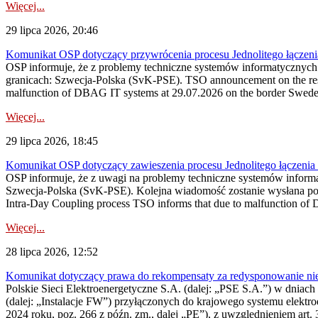
Więcej...
29 lipca 2026, 20:46
Komunikat OSP dotyczący przywrócenia procesu Jednolitego łączen
OSP informuje, że z problemy techniczne systemów informatycznyc
granicach: Szwecja-Polska (SvK-PSE). TSO announcement on the resto
malfunction of DBAG IT systems at 29.07.2026 on the border Swed
Więcej...
29 lipca 2026, 18:45
Komunikat OSP dotyczący zawieszenia procesu Jednolitego łączeni
OSP informuje, że z uwagi na problemy techniczne systemów inform
Szwecja-Polska (SvK-PSE). Kolejna wiadomość zostanie wysłana po 
Intra-Day Coupling process TSO informs that due to malfunction of
Więcej...
28 lipca 2026, 12:52
Komunikat dotyczący prawa do rekompensaty za redysponowanie niery
Polskie Sieci Elektroenergetyczne S.A. (dalej: „PSE S.A.”) w dniach 
(dalej: „Instalacje FW”) przyłączonych do krajowego systemu elektroe
2024 roku, poz. 266 z późn. zm., dalej „PE”), z uwzględnieniem art. 3