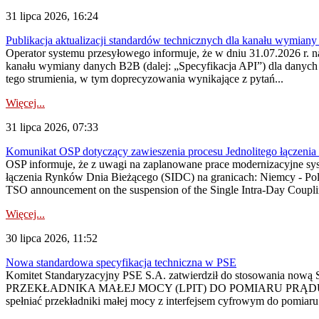
31 lipca 2026, 16:24
Publikacja aktualizacji standardów technicznych dla kanału wymian
Operator systemu przesyłowego informuje, że w dniu 31.07.2026 r. na
kanału wymiany danych B2B (dalej: „Specyfikacja API”) dla dany
tego strumienia, w tym doprecyzowania wynikające z pytań...
Więcej...
31 lipca 2026, 07:33
Komunikat OSP dotyczący zawieszenia procesu Jednolitego łączeni
OSP informuje, że z uwagi na zaplanowane prace modernizacyjne sy
łączenia Rynków Dnia Bieżącego (SIDC) na granicach: Niemcy - Po
TSO announcement on the suspension of the Single Intra-Day Couplin
Więcej...
30 lipca 2026, 11:52
Nowa standardowa specyfikacja techniczna w PSE
Komitet Standaryzacyjny PSE S.A. zatwierdził do stosowania n
PRZEKŁADNIKA MAŁEJ MOCY (LPIT) DO POMIARU PRĄDU
spełniać przekładniki małej mocy z interfejsem cyfrowym do pomiar