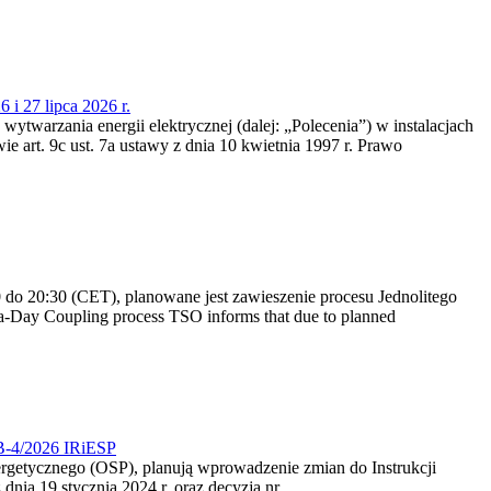
 i 27 lipca 2026 r.
 wytwarzania energii elektrycznej (dalej: „Polecenia”) w instalacjach
e art. 9c ust. 7a ustawy z dnia 10 kwietnia 1997 r. Prawo
do 20:30 (CET), planowane jest zawieszenie procesu Jednolitego
-Day Coupling process TSO informs that due to planned
CB-4/2026 IRiESP
nergetycznego (OSP), planują wprowadzenie zmian do Instrukcji
nia 19 stycznia 2024 r. oraz decyzją nr