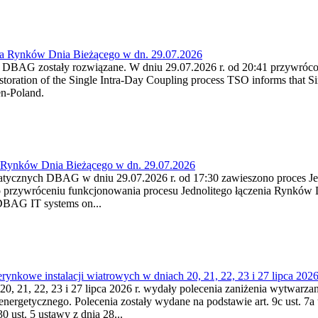
ia Rynków Dnia Bieżącego w dn. 29.07.2026
h DBAG zostały rozwiązane. W dniu 29.07.2026 r. od 20:41 przywróco
ration of the Single Intra-Day Coupling process TSO informs that Si
en-Poland.
a Rynków Dnia Bieżącego w dn. 29.07.2026
atycznych DBAG w dniu 29.07.2026 r. od 17:30 zawieszono proces Je
przywróceniu funkcjonowania procesu Jednolitego łączenia Rynków D
 DBAG IT systems on...
nkowe instalacji wiatrowych w dniach 20, 21, 22, 23 i 27 lipca 2026 
20, 21, 22, 23 i 27 lipca 2026 r. wydały polecenia zaniżenia wytwarzani
nergetycznego. Polecenia zostały wydane na podstawie art. 9c ust. 7a 
0 ust. 5 ustawy z dnia 28...