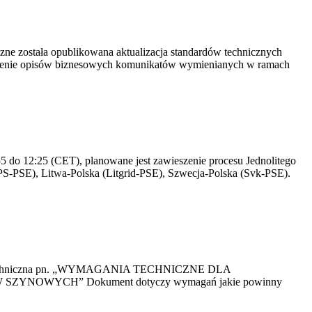
yczne została opublikowana aktualizacja standardów technicznych
owienie opisów biznesowych komunikatów wymienianych w ramach
 do 12:25 (CET), planowane jest zawieszenie procesu Jednolitego
S-PSE), Litwa-Polska (Litgrid-PSE), Szwecja-Polska (Svk-PSE).
kacja Techniczna pn. „WYMAGANIA TECHNICZNE DLA
OWYCH” Dokument dotyczy wymagań jakie powinny