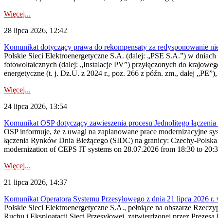
Więcej...
28 lipca 2026, 12:42
Komunikat dotyczący prawa do rekompensaty za redysponowanie nieryn
Polskie Sieci Elektroenergetyczne S.A. (dalej: „PSE S.A.”) w dniach 2
fotowoltaicznych (dalej: „Instalacje PV”) przyłączonych do krajoweg
energetyczne (t. j. Dz.U. z 2024 r., poz. 266 z późn. zm., dalej „PE”),
Więcej...
24 lipca 2026, 13:54
Komunikat OSP dotyczący zawieszenia procesu Jednolitego łączeni
OSP informuje, że z uwagi na zaplanowane prace modernizacyjne sy
łączenia Rynków Dnia Bieżącego (SIDC) na granicy: Czechy-Polska 
modernization of CEPS IT systems on 28.07.2026 from 18:30 to 20:30, 
Więcej...
21 lipca 2026, 14:37
Komunikat Operatora Systemu Przesyłowego z dnia 21 lipca 2026 r. 
Polskie Sieci Elektroenergetyczne S.A., pełniące na obszarze Rzecz
Ruchu i Eksploatacji Sieci Przesyłowej, zatwierdzonej przez Prezes