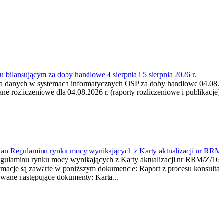
 bilansującym za doby handlowe 4 sierpnia i 5 sierpnia 2026 r.
a danych w systemach informatycznych OSP za doby handlowe 04.08.202
 rozliczeniowe dla 04.08.2026 r. (raporty rozliczeniowe i publikacje)
mian Regulaminu rynku mocy wynikających z Karty aktualizacji nr RR
minu rynku mocy wynikających z Karty aktualizacji nr RRM/Z/
je są zawarte w poniższym dokumencie: Raport z procesu konsultacj
wane następujące dokumenty: Karta...