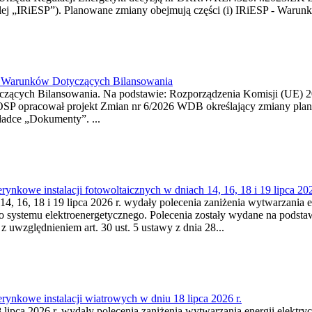
j „IRiESP”). Planowane zmiany obejmują części (i) IRiESP - Warunki 
26 Warunków Dotyczących Bilansowania
ących Bilansowania. Na podstawie: Rozporządzenia Komisji (UE) 2017
OSP opracował projekt Zmian nr 6/2026 WDB określający zmiany pla
ładce „Dokumenty”. ...
kowe instalacji fotowoltaicznych w dniach 14, 16, 18 i 19 lipca 202
4, 16, 18 i 19 lipca 2026 r. wydały polecenia zaniżenia wytwarzania ene
o systemu elektroenergetycznego. Polecenia zostały wydane na podstawi
 z uwzględnieniem art. 30 ust. 5 ustawy z dnia 28...
ynkowe instalacji wiatrowych w dniu 18 lipca 2026 r.
lipca 2026 r. wydały polecenia zaniżenia wytwarzania energii elektrycz