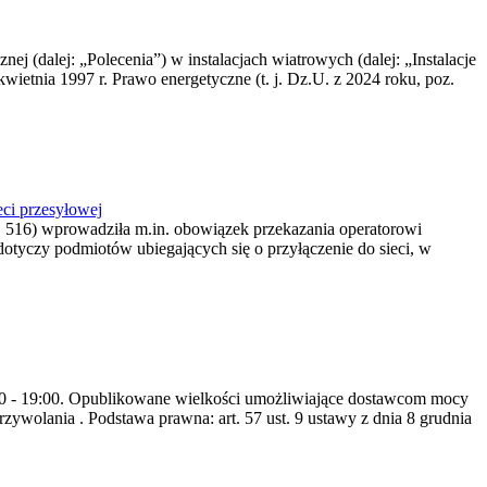
nej (dalej: „Polecenia”) w instalacjach wiatrowych (dalej: „Instalacje
wietnia 1997 r. Prawo energetyczne (t. j. Dz.U. z 2024 roku, poz.
ci przesyłowej
z. 516) wprowadziła m.in. obowiązek przekazania operatorowi
dotyczy podmiotów ubiegających się o przyłączenie do sieci, w
8:00 - 19:00. Opublikowane wielkości umożliwiające dostawcom mocy
ywolania . Podstawa prawna: art. 57 ust. 9 ustawy z dnia 8 grudnia