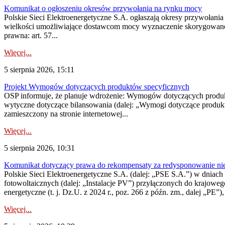
Komunikat o ogłoszeniu okresów przywołania na rynku mocy
Polskie Sieci Elektroenergetyczne S.A. ogłaszają okresy przywołania
wielkości umożliwiające dostawcom mocy wyznaczenie skorygowanego
prawna: art. 57...
Więcej...
5 sierpnia 2026, 15:11
Projekt Wymogów dotyczących produktów specyficznych
OSP informuje, że planuje wdrożenie: Wymogów dotyczących produktów
wytyczne dotyczące bilansowania (dalej: „Wymogi dotyczące produ
zamieszczony na stronie internetowej...
Więcej...
5 sierpnia 2026, 10:31
Komunikat dotyczący prawa do rekompensaty za redysponowanie nieryn
Polskie Sieci Elektroenergetyczne S.A. (dalej: „PSE S.A.”) w dniach 2
fotowoltaicznych (dalej: „Instalacje PV”) przyłączonych do krajoweg
energetyczne (t. j. Dz.U. z 2024 r., poz. 266 z późn. zm., dalej „PE”),
Więcej...