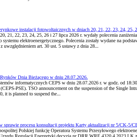
kowe instalacji fotowoltaicznych w dniach 20, 21, 22, 23, 24, 25, 26
0, 21, 22, 23, 24, 25, 26 i 27 lipca 2026 r. wydały polecenia zaniżenia
o systemu elektroenergetycznego. Polecenia zostały wydane na podstawi
 z uwzględnieniem art. 30 ust. 5 ustawy z dnia 28...
a Rynków Dnia Bieżącego w dniu 28.07.2026.
stemów informatycznych CEPS w dniu 28.07.2026 r. w godz. od 18:30 
(CEPS-PSE). TSO announcement on the suspension of the Single Intra
it is planned to suspend the...
w sprawie procesu konsultacji projektu Karty aktualizacji nr 5/CK-5/
ypospolitej Polskiej funkcję Operatora Systemu Przesyłowego elektroe
a Urzędu Regulacji Energetyki decyzją nr DRR.WRE.4320.4.2023.LK z d