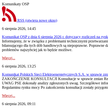
Komunikaty OSP
RSS
(otwiera nowe okno)
6 sierpnia 2026, 14:45
Komunikat OSP z dnia 6 sierpnia 2026 r. dotyczący rozliczeń na rynku
Informujemy, że w związku z problemami technicznymi przetwarzani
bilansującego dla tych dób handlowych są niepoprawne. Poprawne dane
problemów najszybciej jak to będzie możliwe.
Więcej...
6 sierpnia 2026, 13:25
Komunikat Polskich Sieci Elektroenergetycznych S.A. w sprawie z
ZAKOŃCZENIE KONSULTACJI Konsultacje w sprawie zmian Regula
UWAG PSE dokonały analizy zgłoszonych uwag. Szczegółowe informac
Regulaminu rynku mocy Po zakończeniu konsultacji zostały przygoto
Więcej...
6 sierpnia 2026, 09:11