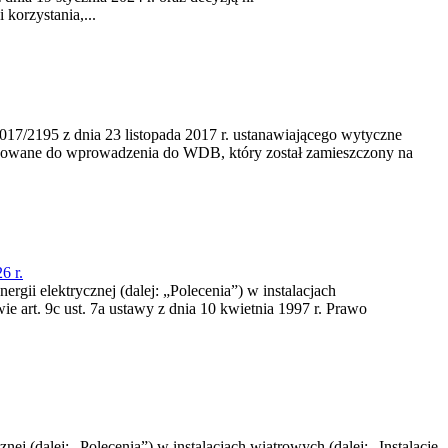
korzystania,...
/2195 z dnia 23‍ listopada 2017 r. ustanawiającego wytyczne
nowane do wprowadzenia do WDB, który został zamieszczony na
6 r.
rgii elektrycznej (dalej: „Polecenia”) w instalacjach
e art. 9c ust. 7a ustawy z dnia 10 kwietnia 1997 r. Prawo
nej (dalej: „Polecenia”) w instalacjach wiatrowych (dalej: „Instalacje