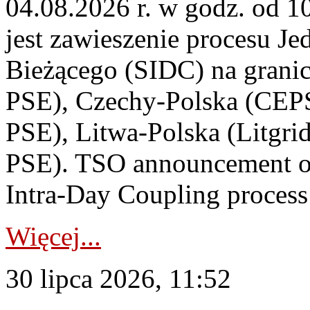
04.08.2026 r. w godz. od 
jest zawieszenie procesu J
Bieżącego (SIDC) na grani
PSE), Czechy-Polska (CEP
PSE), Litwa-Polska (Litgri
PSE). TSO announcement on
Intra-Day Coupling process
Więcej...
30 lipca 2026, 11:52