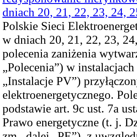
dniach 20, 21, 22, 23, 24, 2
Polskie Sieci Elektroenerge
w dniach 20, 21, 22, 23, 24,
polecenia zaniżenia wytwarz
„Polecenia”) w instalacjach
„Instalacje PV”) przyłączo
elektroenergetycznego. Pol
podstawie art. 9c ust. 7a us
Prawo energetyczne (t. j. Dz
zm., dalej „PE”), z uwzględ