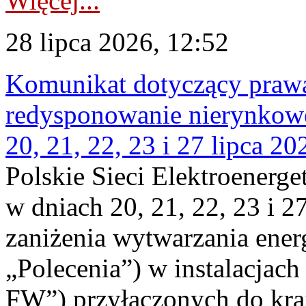
Więcej...
28 lipca 2026, 12:52
Komunikat dotyczący praw
redysponowanie nierynkowe
20, 21, 22, 23 i 27 lipca 202
Polskie Sieci Elektroenerge
w dniach 20, 21, 22, 23 i 2
zaniżenia wytwarzania energi
„Polecenia”) w instalacjach
FW”) przyłączonych do kr