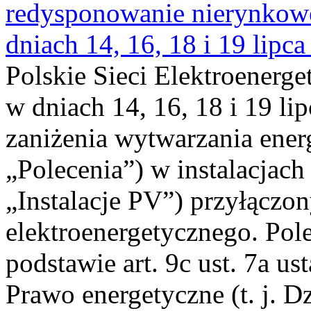
redysponowanie nierynkowe 
dniach 14, 16, 18 i 19 lipca
Polskie Sieci Elektroenerge
w dniach 14, 16, 18 i 19 li
zaniżenia wytwarzania energi
„Polecenia”) w instalacjach
„Instalacje PV”) przyłączo
elektroenergetycznego. Pol
podstawie art. 9c ust. 7a us
Prawo energetyczne (t. j. Dz