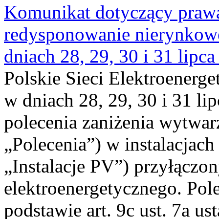
Komunikat dotyczący praw
redysponowanie nierynkowe 
dniach 28, 29, 30 i 31 lipca
Polskie Sieci Elektroenerge
w dniach 28, 29, 30 i 31 lip
polecenia zaniżenia wytwarz
„Polecenia”) w instalacjach
„Instalacje PV”) przyłączo
elektroenergetycznego. Pol
podstawie art. 9c ust. 7a us