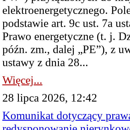
elektroenergetycznego. Pol
podstawie art. 9c ust. 7a us
Prawo energetyczne (t. j. D
późn. zm., dalej „PE”), z u
ustawy z dnia 28...
Więcej...
28 lipca 2026, 12:42
Komunikat dotyczący praw
redysponowanie nierynkowe 