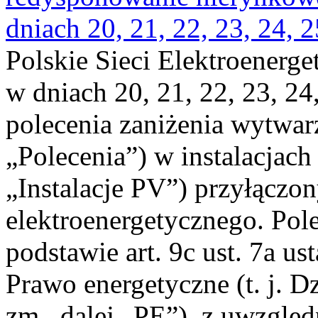
dniach 20, 21, 22, 23, 24, 2
Polskie Sieci Elektroenerge
w dniach 20, 21, 22, 23, 24,
polecenia zaniżenia wytwarz
„Polecenia”) w instalacjach
„Instalacje PV”) przyłączo
elektroenergetycznego. Pol
podstawie art. 9c ust. 7a us
Prawo energetyczne (t. j. Dz
zm., dalej „PE”), z uwzględ