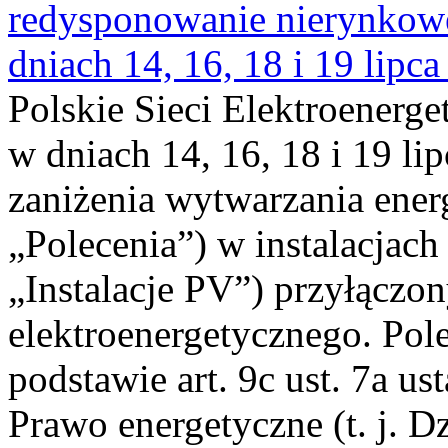
redysponowanie nierynkowe 
dniach 14, 16, 18 i 19 lipca
Polskie Sieci Elektroenerge
w dniach 14, 16, 18 i 19 li
zaniżenia wytwarzania energi
„Polecenia”) w instalacjach
„Instalacje PV”) przyłączo
elektroenergetycznego. Pol
podstawie art. 9c ust. 7a us
Prawo energetyczne (t. j. Dz