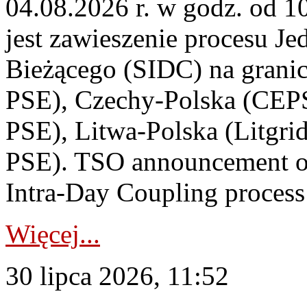
04.08.2026 r. w godz. od 
jest zawieszenie procesu J
Bieżącego (SIDC) na grani
PSE), Czechy-Polska (CEP
PSE), Litwa-Polska (Litgri
PSE). TSO announcement on
Intra-Day Coupling process
Więcej...
30 lipca 2026, 11:52