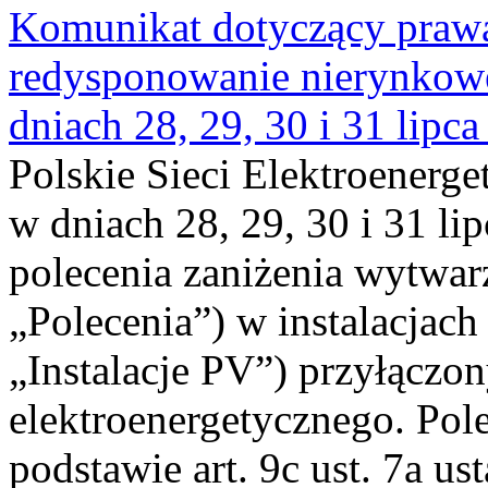
Komunikat dotyczący praw
redysponowanie nierynkowe 
dniach 28, 29, 30 i 31 lipca
Polskie Sieci Elektroenerge
w dniach 28, 29, 30 i 31 lip
polecenia zaniżenia wytwarz
„Polecenia”) w instalacjach
„Instalacje PV”) przyłączo
elektroenergetycznego. Pol
podstawie art. 9c ust. 7a us