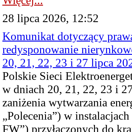
Więcej...
28 lipca 2026, 12:52
Komunikat dotyczący praw
redysponowanie nierynkowe
20, 21, 22, 23 i 27 lipca 202
Polskie Sieci Elektroenerge
w dniach 20, 21, 22, 23 i 2
zaniżenia wytwarzania energi
„Polecenia”) w instalacjach
FW”) przyłączonych do kr