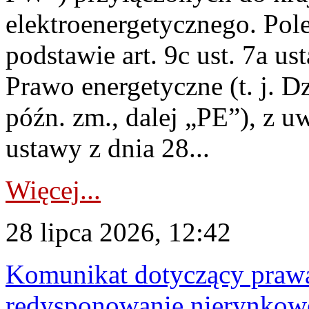
elektroenergetycznego. Pol
podstawie art. 9c ust. 7a us
Prawo energetyczne (t. j. D
późn. zm., dalej „PE”), z u
ustawy z dnia 28...
Więcej...
28 lipca 2026, 12:42
Komunikat dotyczący praw
redysponowanie nierynkowe 