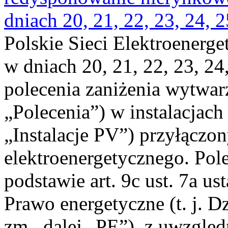
dniach 20, 21, 22, 23, 24, 2
Polskie Sieci Elektroenerge
w dniach 20, 21, 22, 23, 24,
polecenia zaniżenia wytwarz
„Polecenia”) w instalacjach
„Instalacje PV”) przyłączo
elektroenergetycznego. Pol
podstawie art. 9c ust. 7a us
Prawo energetyczne (t. j. Dz
zm., dalej „PE”), z uwzględ