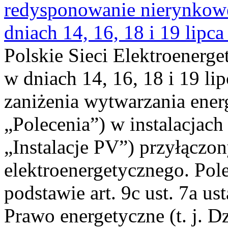
redysponowanie nierynkowe 
dniach 14, 16, 18 i 19 lipca
Polskie Sieci Elektroenerge
w dniach 14, 16, 18 i 19 li
zaniżenia wytwarzania energi
„Polecenia”) w instalacjach
„Instalacje PV”) przyłączo
elektroenergetycznego. Pol
podstawie art. 9c ust. 7a us
Prawo energetyczne (t. j. Dz