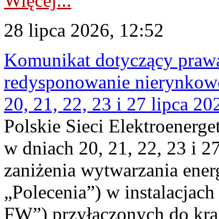
Więcej...
28 lipca 2026, 12:52
Komunikat dotyczący praw
redysponowanie nierynkowe
20, 21, 22, 23 i 27 lipca 202
Polskie Sieci Elektroenerge
w dniach 20, 21, 22, 23 i 2
zaniżenia wytwarzania energi
„Polecenia”) w instalacjach
FW”) przyłączonych do kr