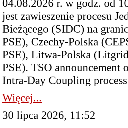
04.08.2026 r. w godz. od 
jest zawieszenie procesu J
Bieżącego (SIDC) na grani
PSE), Czechy-Polska (CEP
PSE), Litwa-Polska (Litgri
PSE). TSO announcement on
Intra-Day Coupling process
Więcej...
30 lipca 2026, 11:52