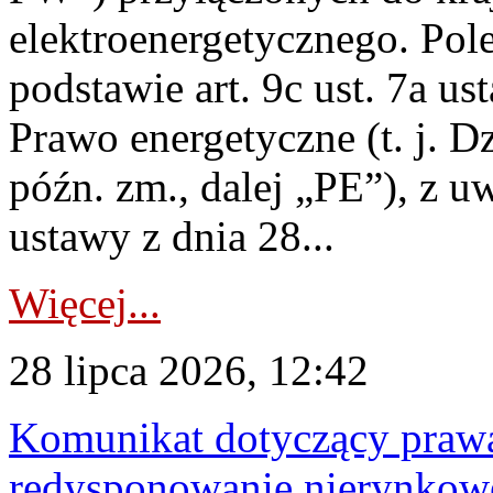
elektroenergetycznego. Pol
podstawie art. 9c ust. 7a us
Prawo energetyczne (t. j. D
późn. zm., dalej „PE”), z u
ustawy z dnia 28...
Więcej...
28 lipca 2026, 12:42
Komunikat dotyczący praw
redysponowanie nierynkowe 