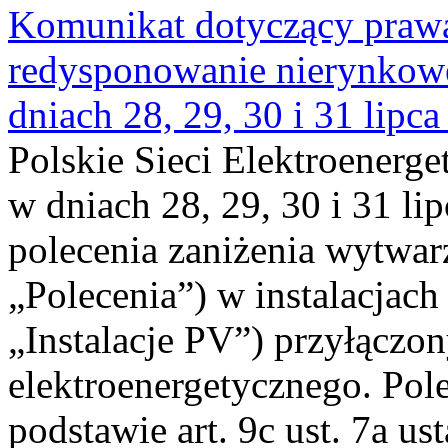
Komunikat dotyczący praw
redysponowanie nierynkowe 
dniach 28, 29, 30 i 31 lipca
Polskie Sieci Elektroenerge
w dniach 28, 29, 30 i 31 lip
polecenia zaniżenia wytwarz
„Polecenia”) w instalacjach
„Instalacje PV”) przyłączo
elektroenergetycznego. Pol
podstawie art. 9c ust. 7a us