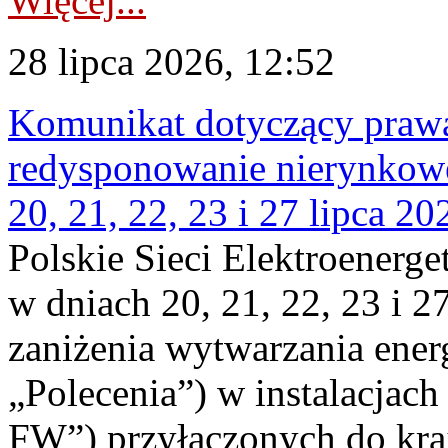
Więcej...
28 lipca 2026, 12:52
Komunikat dotyczący praw
redysponowanie nierynkowe
20, 21, 22, 23 i 27 lipca 202
Polskie Sieci Elektroenerge
w dniach 20, 21, 22, 23 i 2
zaniżenia wytwarzania energi
„Polecenia”) w instalacjach
FW”) przyłączonych do kr