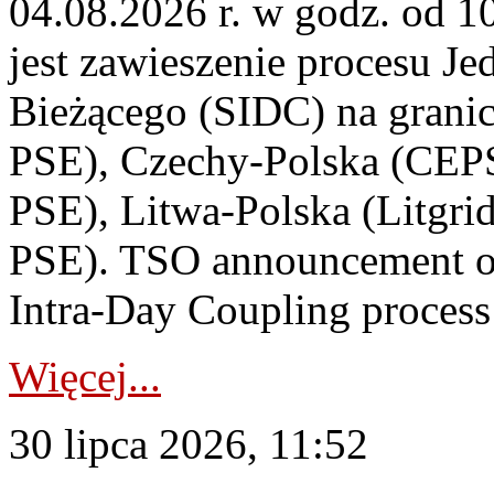
04.08.2026 r. w godz. od 
jest zawieszenie procesu J
Bieżącego (SIDC) na grani
PSE), Czechy-Polska (CEP
PSE), Litwa-Polska (Litgri
PSE). TSO announcement on
Intra-Day Coupling process
Więcej...
30 lipca 2026, 11:52