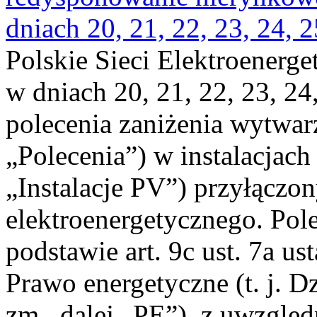
dniach 20, 21, 22, 23, 24, 2
Polskie Sieci Elektroenerge
w dniach 20, 21, 22, 23, 24,
polecenia zaniżenia wytwarz
„Polecenia”) w instalacjach
„Instalacje PV”) przyłączo
elektroenergetycznego. Pol
podstawie art. 9c ust. 7a us
Prawo energetyczne (t. j. Dz
zm., dalej „PE”), z uwzględ