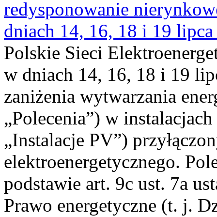
redysponowanie nierynkowe 
dniach 14, 16, 18 i 19 lipca
Polskie Sieci Elektroenerge
w dniach 14, 16, 18 i 19 li
zaniżenia wytwarzania energi
„Polecenia”) w instalacjach
„Instalacje PV”) przyłączo
elektroenergetycznego. Pol
podstawie art. 9c ust. 7a us
Prawo energetyczne (t. j. Dz