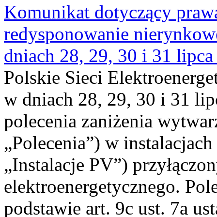
Komunikat dotyczący praw
redysponowanie nierynkowe 
dniach 28, 29, 30 i 31 lipca
Polskie Sieci Elektroenerge
w dniach 28, 29, 30 i 31 lip
polecenia zaniżenia wytwarz
„Polecenia”) w instalacjach
„Instalacje PV”) przyłączo
elektroenergetycznego. Pol
podstawie art. 9c ust. 7a us