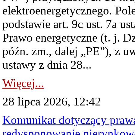
elektroenergetycznego. Pol
podstawie art. 9c ust. 7a us
Prawo energetyczne (t. j. D
późn. zm., dalej „PE”), z u
ustawy z dnia 28...
Więcej...
28 lipca 2026, 12:42
Komunikat dotyczący praw
redysponowanie nierynkowe 