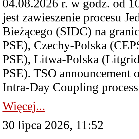
04.08.2026 r. w godz. od 
jest zawieszenie procesu J
Bieżącego (SIDC) na grani
PSE), Czechy-Polska (CEP
PSE), Litwa-Polska (Litgri
PSE). TSO announcement on
Intra-Day Coupling process
Więcej...
30 lipca 2026, 11:52