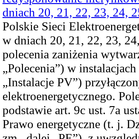
dniach 20, 21, 22, 23, 24, 2
Polskie Sieci Elektroenerge
w dniach 20, 21, 22, 23, 24,
polecenia zaniżenia wytwarz
„Polecenia”) w instalacjach
„Instalacje PV”) przyłączo
elektroenergetycznego. Pol
podstawie art. 9c ust. 7a us
Prawo energetyczne (t. j. Dz
zm., dalej „PE”), z uwzględ