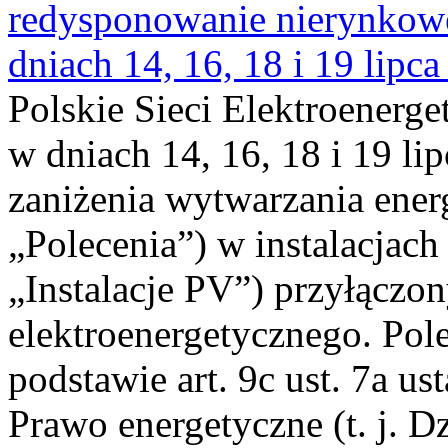
redysponowanie nierynkowe 
dniach 14, 16, 18 i 19 lipca
Polskie Sieci Elektroenerge
w dniach 14, 16, 18 i 19 li
zaniżenia wytwarzania energi
„Polecenia”) w instalacjach
„Instalacje PV”) przyłączo
elektroenergetycznego. Pol
podstawie art. 9c ust. 7a us
Prawo energetyczne (t. j. Dz