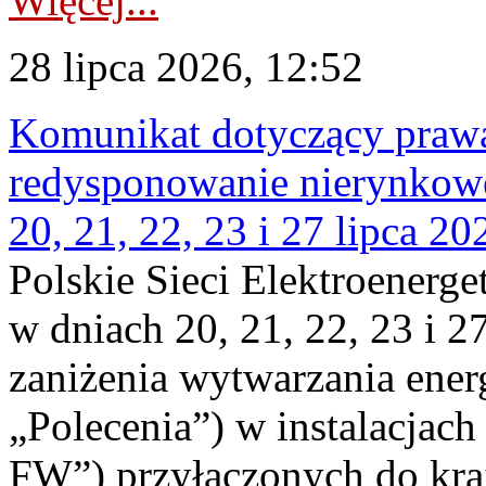
Więcej...
28 lipca 2026, 12:52
Komunikat dotyczący praw
redysponowanie nierynkowe
20, 21, 22, 23 i 27 lipca 202
Polskie Sieci Elektroenerge
w dniach 20, 21, 22, 23 i 2
zaniżenia wytwarzania energi
„Polecenia”) w instalacjach
FW”) przyłączonych do kr