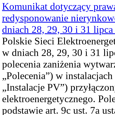
Komunikat dotyczący praw
redysponowanie nierynkowe 
dniach 28, 29, 30 i 31 lipca
Polskie Sieci Elektroenerge
w dniach 28, 29, 30 i 31 lip
polecenia zaniżenia wytwarz
„Polecenia”) w instalacjach
„Instalacje PV”) przyłączo
elektroenergetycznego. Pol
podstawie art. 9c ust. 7a us