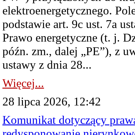
elektroenergetycznego. Pol
podstawie art. 9c ust. 7a us
Prawo energetyczne (t. j. D
późn. zm., dalej „PE”), z u
ustawy z dnia 28...
Więcej...
28 lipca 2026, 12:42
Komunikat dotyczący praw
redysponowanie nierynkowe 