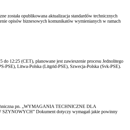
yczne została opublikowana aktualizacja standardów technicznych
owienie opisów biznesowych komunikatów wymienianych w ramach
 do 12:25 (CET), planowane jest zawieszenie procesu Jednolitego
S-PSE), Litwa-Polska (Litgrid-PSE), Szwecja-Polska (Svk-PSE).
kacja Techniczna pn. „WYMAGANIA TECHNICZNE DLA
OWYCH” Dokument dotyczy wymagań jakie powinny