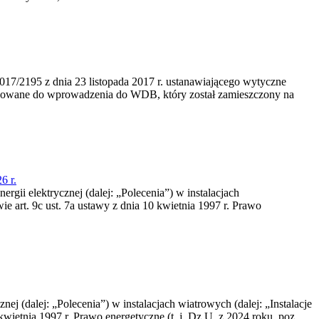
/2195 z dnia 23‍ listopada 2017 r. ustanawiającego wytyczne
nowane do wprowadzenia do WDB, który został zamieszczony na
6 r.
rgii elektrycznej (dalej: „Polecenia”) w instalacjach
e art. 9c ust. 7a ustawy z dnia 10 kwietnia 1997 r. Prawo
nej (dalej: „Polecenia”) w instalacjach wiatrowych (dalej: „Instalacje
wietnia 1997 r. Prawo energetyczne (t. j. Dz.U. z 2024 roku, poz.