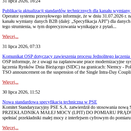
31 lipca 2026, 16:24
Publikacja aktualizacji standardów technicznych dla kanału wymian
Operator systemu przesyłowego informuje, że w dniu 31.07.2026 r. na
kanału wymiany danych B2B (dalej: „Specyfikacja API”) dla dany
tego strumienia, w tym doprecyzowania wynikające z pytań...
Więcej...
31 lipca 2026, 07:33
Komunikat OSP dotyczący zawieszenia procesu Jednolitego łączeni
OSP informuje, że z uwagi na zaplanowane prace modernizacyjne sy
łączenia Rynków Dnia Bieżącego (SIDC) na granicach: Niemcy - Po
TSO announcement on the suspension of the Single Intra-Day Couplin
Więcej...
30 lipca 2026, 11:52
Nowa standardowa specyfikacja techniczna w PSE
Komitet Standaryzacyjny PSE S.A. zatwierdził do stosowania n
PRZEKŁADNIKA MAŁEJ MOCY (LPIT) DO POMIARU PRĄDU
spełniać przekładniki małej mocy z interfejsem cyfrowym do pomiar
Więcej...