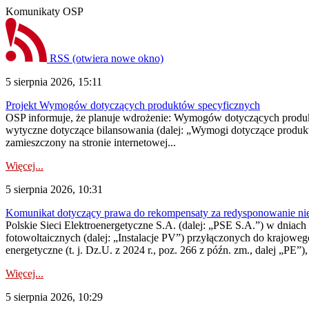
Komunikaty OSP
RSS
(otwiera nowe okno)
5 sierpnia 2026, 15:11
Projekt Wymogów dotyczących produktów specyficznych
OSP informuje, że planuje wdrożenie: Wymogów dotyczących produktów
wytyczne dotyczące bilansowania (dalej: „Wymogi dotyczące produ
zamieszczony na stronie internetowej...
Więcej...
5 sierpnia 2026, 10:31
Komunikat dotyczący prawa do rekompensaty za redysponowanie nieryn
Polskie Sieci Elektroenergetyczne S.A. (dalej: „PSE S.A.”) w dniach 2
fotowoltaicznych (dalej: „Instalacje PV”) przyłączonych do krajoweg
energetyczne (t. j. Dz.U. z 2024 r., poz. 266 z późn. zm., dalej „PE”),
Więcej...
5 sierpnia 2026, 10:29