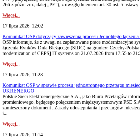
266 z późn. zm., dalej „PE”), z uwzględnieniem art. 30 ust. 5 ustawy z
Więcej...
17 lipca 2026, 12:02
Komunikat OSP dotyczący zawieszenia procesu Jednolitego łączeni
OSP informuje, że z uwagi na zaplanowane prace modernizacyjne sy
łączenia Rynków Dnia Bieżącego (SIDC) na granicy: Czechy-Polska 
modernization of CEPS] IT systems on 21.07.2026 from 17:55 to 21:30,
Więcej...
17 lipca 2026, 11:28
Komunikat OSP w sprawie procesu jednostronnego przetargu miesię
UKRENERGO
Polskie Sieci Elektroenergetyczne S.A., jako Biuro Przetargów infor
promieniowego, będącego połączeniem międzysystemowym PSE S.A. 
zamieszczony dokument „Zasady udostępniania i przetargów miesię
i...
Więcej...
17 lipca 2026, 11:14