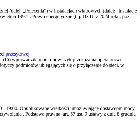
nej (dalej: „Polecenia”) w instalacjach wiatrowych (dalej: „Instalacje
wietnia 1997 r. Prawo energetyczne (t. j. Dz.U. z 2024 roku, poz.
ci przesyłowej
z. 516) wprowadziła m.in. obowiązek przekazania operatorowi
dotyczy podmiotów ubiegających się o przyłączenie do sieci, w
8:00 - 19:00. Opublikowane wielkości umożliwiające dostawcom mocy
ywolania . Podstawa prawna: art. 57 ust. 9 ustawy z dnia 8 grudnia