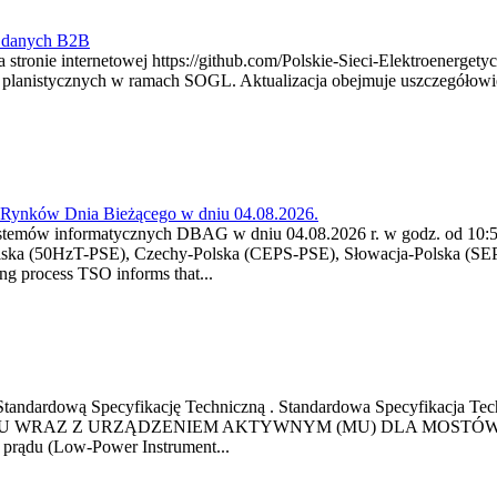
y danych B2B
 stronie internetowej https://github.com/Polskie-Sieci-Elektroenerget
ch planistycznych w ramach SOGL. Aktualizacja obejmuje uszczegół
a Rynków Dnia Bieżącego w dniu 04.08.2026.
stemów informatycznych DBAG w dniu 04.08.2026 r. w godz. od 10:55
lska (50HzT-PSE), Czechy-Polska (CEPS-PSE), Słowacja-Polska (SEP
g process TSO informs that...
ową Standardową Specyfikację Techniczną . Standardowa Specyfi
 WRAZ Z URZĄDZENIEM AKTYWNYM (MU) DLA MOSTÓW SZYN
u prądu (Low-Power Instrument...