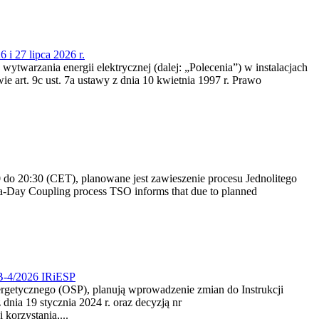
 i 27 lipca 2026 r.
 wytwarzania energii elektrycznej (dalej: „Polecenia”) w instalacjach
e art. 9c ust. 7a ustawy z dnia 10 kwietnia 1997 r. Prawo
do 20:30 (CET), planowane jest zawieszenie procesu Jednolitego
-Day Coupling process TSO informs that due to planned
CB-4/2026 IRiESP
nergetycznego (OSP), planują wprowadzenie zmian do Instrukcji
nia 19 stycznia 2024 r. oraz decyzją nr
korzystania,...