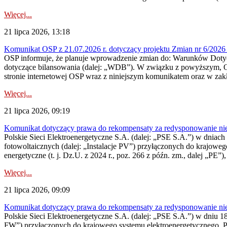
Więcej...
21 lipca 2026, 13:18
Komunikat OSP z 21.07.2026 r. dotyczący projektu Zmian nr 6/20
OSP informuje, że planuje wprowadzenie zmian do: Warunków Dotycz
dotyczące bilansowania (dalej: „WDB”). W związku z powyższym, 
stronie internetowej OSP wraz z niniejszym komunikatem oraz w zak
Więcej...
21 lipca 2026, 09:19
Komunikat dotyczący prawa do rekompensaty za redysponowanie nieryn
Polskie Sieci Elektroenergetyczne S.A. (dalej: „PSE S.A.”) w dniach 1
fotowoltaicznych (dalej: „Instalacje PV”) przyłączonych do krajoweg
energetyczne (t. j. Dz.U. z 2024 r., poz. 266 z późn. zm., dalej „PE”),
Więcej...
21 lipca 2026, 09:09
Komunikat dotyczący prawa do rekompensaty za redysponowanie nier
Polskie Sieci Elektroenergetyczne S.A. (dalej: „PSE S.A.”) w dniu 18 
FW”) przyłączonych do krajowego systemu elektroenergetycznego. Pole