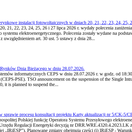
kowe instalacji fotowoltaicznych w dniach 20, 21, 22, 23, 24, 25, 26
0, 21, 22, 23, 24, 25, 26 i 27 lipca 2026 r. wydały polecenia zaniżenia
o systemu elektroenergetycznego. Polecenia zostały wydane na podstawi
 z uwzględnieniem art. 30 ust. 5 ustawy z dnia 28...
a Rynków Dnia Bieżącego w dniu 28.07.2026.
stemów informatycznych CEPS w dniu 28.07.2026 r. w godz. od 18:30 
(CEPS-PSE). TSO announcement on the suspension of the Single Intra
it is planned to suspend the...
w sprawie procesu konsultacji projektu Karty aktualizacji nr 5/CK-5/
ypospolitej Polskiej funkcję Operatora Systemu Przesyłowego elektroe
a Urzędu Regulacji Energetyki decyzją nr DRR.WRE.4320.4.2023.LK z d
j „IRiESP”). Planowane zmiany obejmują części (i) IRiESP - Warunki 