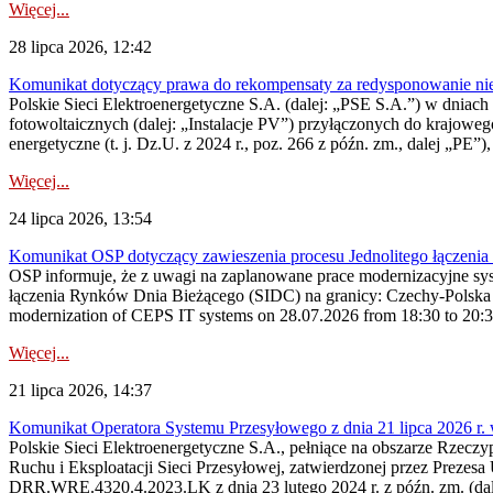
Więcej...
28 lipca 2026, 12:42
Komunikat dotyczący prawa do rekompensaty za redysponowanie nieryn
Polskie Sieci Elektroenergetyczne S.A. (dalej: „PSE S.A.”) w dniach 2
fotowoltaicznych (dalej: „Instalacje PV”) przyłączonych do krajoweg
energetyczne (t. j. Dz.U. z 2024 r., poz. 266 z późn. zm., dalej „PE”),
Więcej...
24 lipca 2026, 13:54
Komunikat OSP dotyczący zawieszenia procesu Jednolitego łączeni
OSP informuje, że z uwagi na zaplanowane prace modernizacyjne sy
łączenia Rynków Dnia Bieżącego (SIDC) na granicy: Czechy-Polska 
modernization of CEPS IT systems on 28.07.2026 from 18:30 to 20:30, 
Więcej...
21 lipca 2026, 14:37
Komunikat Operatora Systemu Przesyłowego z dnia 21 lipca 2026 r. 
Polskie Sieci Elektroenergetyczne S.A., pełniące na obszarze Rzecz
Ruchu i Eksploatacji Sieci Przesyłowej, zatwierdzonej przez Prezes
DRR.WRE.4320.4.2023.LK z dnia 23 lutego 2024 r. z późn. zm. (dale