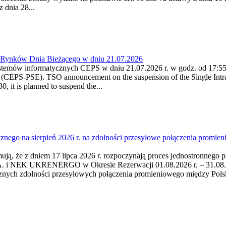
 dnia 28...
a Rynków Dnia Bieżącego w dniu 21.07.2026
stemów informatycznych CEPS w dniu 21.07.2026 r. w godz. od 17:55 -
(CEPS-PSE). TSO announcement on the suspension of the Single Intra
 it is planned to suspend the...
cznego na sierpień 2026 r. na zdolności przesyłowe połączenia pro
mują, że z dniem 17 lipca 2026 r. rozpoczynają proces jednostronnego 
i NEK UKRENERGO w Okresie Rezerwacji 01.08.2026 r. – 31.08.2026 
cznych zdolności przesyłowych połączenia promieniowego między Po