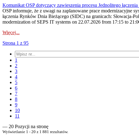
Komunikat OSP dotyczący zawieszenia procesu Jednolitego łączeni
OSP informuje, że z uwagi na zaplanowane prace modernizacyjne sy
łączenia Rynków Dnia Bieżącego (SIDC) na granicach: Słowacja-Pol
modernization of SEPS IT systems on 22.07.2026 from 17:15 to 21:00, 
Więcej...
Strona 1 z 95
1
2
3
4
5
6
7
8
9
10
11
— 20 Pozycji na stronę
Wyświetlanie 1 - 20 z 1 881 rezultatów.