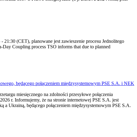
 21:30 (CET), planowane jest zawieszenie procesu Jednolitego
-Day Coupling process TSO informs that due to planned
mieniowego, będącego połączeniem międzysystemowym PSE S.A. i NEK
przetargu miesięcznego na zdolności przesyłowe połączenia
r. Informujemy, że na stronie internetowej PSE S.A. jest
lską a Ukrainą, będącego połączeniem międzysystemowym PSE S.A.