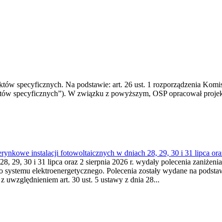
 specyficznych. Na podstawie: art. 26 ust. 1 rozporządzenia Komisji
któw specyficznych”). W związku z powyższym, OSP opracował proje
kowe instalacji fotowoltaicznych w dniach 28, 29, 30 i 31 lipca ora
8, 29, 30 i 31 lipca oraz 2 sierpnia 2026 r. wydały polecenia zaniżenia
o systemu elektroenergetycznego. Polecenia zostały wydane na podstawi
 z uwzględnieniem art. 30 ust. 5 ustawy z dnia 28...