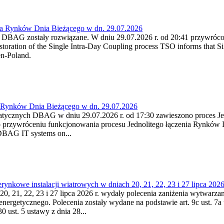
ia Rynków Dnia Bieżącego w dn. 29.07.2026
h DBAG zostały rozwiązane. W dniu 29.07.2026 r. od 20:41 przywróco
ration of the Single Intra-Day Coupling process TSO informs that Si
en-Poland.
a Rynków Dnia Bieżącego w dn. 29.07.2026
atycznych DBAG w dniu 29.07.2026 r. od 17:30 zawieszono proces Je
przywróceniu funkcjonowania procesu Jednolitego łączenia Rynków D
 DBAG IT systems on...
nkowe instalacji wiatrowych w dniach 20, 21, 22, 23 i 27 lipca 2026 
20, 21, 22, 23 i 27 lipca 2026 r. wydały polecenia zaniżenia wytwarzani
nergetycznego. Polecenia zostały wydane na podstawie art. 9c ust. 7a 
0 ust. 5 ustawy z dnia 28...