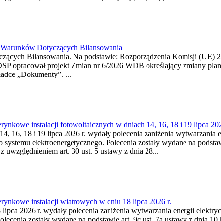
26 Warunków Dotyczących Bilansowania
ących Bilansowania. Na podstawie: Rozporządzenia Komisji (UE) 2017
OSP opracował projekt Zmian nr 6/2026 WDB określający zmiany pla
ładce „Dokumenty”. ...
kowe instalacji fotowoltaicznych w dniach 14, 16, 18 i 19 lipca 202
4, 16, 18 i 19 lipca 2026 r. wydały polecenia zaniżenia wytwarzania ene
o systemu elektroenergetycznego. Polecenia zostały wydane na podstawi
 z uwzględnieniem art. 30 ust. 5 ustawy z dnia 28...
ynkowe instalacji wiatrowych w dniu 18 lipca 2026 r.
lipca 2026 r. wydały polecenia zaniżenia wytwarzania energii elektrycz
cenia zostały wydane na podstawie art. 9c ust. 7a ustawy z dnia 10 k