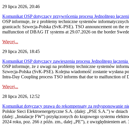
29 lipca 2026, 20:46
Komunikat OSP dotyczący przywrócenia procesu Jednolitego łączen
OSP informuje, że z problemy techniczne systemów informatycznyc
granicach: Szwecja-Polska (SvK-PSE). TSO announcement on the resto
malfunction of DBAG IT systems at 29.07.2026 on the border Swed
Więcej...
29 lipca 2026, 18:45
Komunikat OSP dotyczący zawieszenia procesu Jednolitego łączeni
OSP informuje, że z uwagi na problemy techniczne systemów inform
Szwecja-Polska (SvK-PSE). Kolejna wiadomość zostanie wysłana po 
Intra-Day Coupling process TSO informs that due to malfunction of
Więcej...
28 lipca 2026, 12:52
Komunikat dotyczący prawa do rekompensaty za redysponowanie niery
Polskie Sieci Elektroenergetyczne S.A. (dalej: „PSE S.A.”) w dniach 
(dalej: „Instalacje FW”) przyłączonych do krajowego systemu elektroe
2024 roku, poz. 266 z późn. zm., dalej „PE”), z uwzględnieniem art. 3