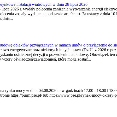
ynkowe instalacji wiatrowych w dniu 28 lipca 2026
lipca 2026 r. wydały polecenia zaniżenia wytwarzania energii elektrycz
cenia zostały wydane na podstawie art. 9c ust. 7a ustawy z dnia 10 k
 dnia...
 budowę obiektów przyłączanych w ramach umów o przyłączenie do sie
Prawo energetyczne oraz niektórych innych ustaw (Dz.U. z 2026 r. po
uzyskaniu ostatecznej decyzji o pozwoleniu na budowę. Obowiązek ten 
y wzory oświadczeń/zawiadomień, które mogą zostać...
ia na rynku mocy w dniu 04.08.2026 r. w godzinach 17:00 - 18:00 i 1
e https://purm.pse.pl/ lub https://www.pse.pl/rynek-mocy-okresy-prz