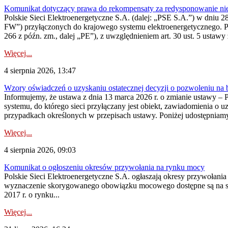
Komunikat dotyczący prawa do rekompensaty za redysponowanie nier
Polskie Sieci Elektroenergetyczne S.A. (dalej: „PSE S.A.”) w dniu 28 
FW”) przyłączonych do krajowego systemu elektroenergetycznego. Pole
266 z późn. zm., dalej „PE”), z uwzględnieniem art. 30 ust. 5 ustawy z
Więcej...
4 sierpnia 2026, 13:47
Wzory oświadczeń o uzyskaniu ostatecznej decyzji o pozwoleniu na
Informujemy, że ustawa z dnia 13 marca 2026 r. o zmianie ustawy – 
systemu, do którego sieci przyłączany jest obiekt, zawiadomienia o 
przypadkach określonych w przepisach ustawy. Poniżej udostępniam
Więcej...
4 sierpnia 2026, 09:03
Komunikat o ogłoszeniu okresów przywołania na rynku mocy
Polskie Sieci Elektroenergetyczne S.A. ogłaszają okresy przywołan
wyznaczenie skorygowanego obowiązku mocowego dostępne są na stroni
2017 r. o rynku...
Więcej...