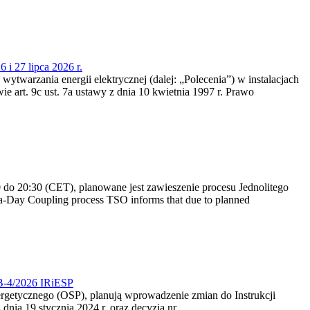
 i 27 lipca 2026 r.
 wytwarzania energii elektrycznej (dalej: „Polecenia”) w instalacjach
e art. 9c ust. 7a ustawy z dnia 10 kwietnia 1997 r. Prawo
do 20:30 (CET), planowane jest zawieszenie procesu Jednolitego
-Day Coupling process TSO informs that due to planned
CB-4/2026 IRiESP
nergetycznego (OSP), planują wprowadzenie zmian do Instrukcji
nia 19 stycznia 2024 r. oraz decyzją nr