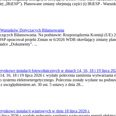
j „IRiESP”). Planowane zmiany obejmują części (i) IRiESP - Warunki 
26 Warunków Dotyczących Bilansowania
ących Bilansowania. Na podstawie: Rozporządzenia Komisji (UE) 2017
OSP opracował projekt Zmian nr 6/2026 WDB określający zmiany pla
ładce „Dokumenty”. ...
kowe instalacji fotowoltaicznych w dniach 14, 16, 18 i 19 lipca 202
4, 16, 18 i 19 lipca 2026 r. wydały polecenia zaniżenia wytwarzania ene
o systemu elektroenergetycznego. Polecenia zostały wydane na podstawi
 z uwzględnieniem art. 30 ust. 5 ustawy z dnia 28...
ynkowe instalacji wiatrowych w dniu 18 lipca 2026 r.
lipca 2026 r. wydały polecenia zaniżenia wytwarzania energii elektrycz