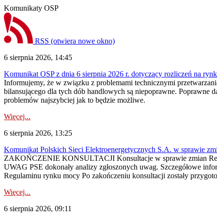
Komunikaty OSP
RSS
(otwiera nowe okno)
6 sierpnia 2026, 14:45
Komunikat OSP z dnia 6 sierpnia 2026 r. dotyczący rozliczeń na rynku
Informujemy, że w związku z problemami technicznymi przetwarzani
bilansującego dla tych dób handlowych są niepoprawne. Poprawne dane
problemów najszybciej jak to będzie możliwe.
Więcej...
6 sierpnia 2026, 13:25
Komunikat Polskich Sieci Elektroenergetycznych S.A. w sprawie z
ZAKOŃCZENIE KONSULTACJI Konsultacje w sprawie zmian Regula
UWAG PSE dokonały analizy zgłoszonych uwag. Szczegółowe informac
Regulaminu rynku mocy Po zakończeniu konsultacji zostały przygoto
Więcej...
6 sierpnia 2026, 09:11