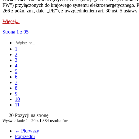
FW”) przyłączonych do krajowego systemu elektroenergetycznego. Pole
266 z późn. zm., dalej „PE”), z uwzględnieniem art. 30 ust. 5 ustawy z
Więcej...
Strona 1 z 95
1
2
3
4
5
6
7
8
9
10
11
— 20 Pozycji na stronę
Wyświetlanie 1 - 20 z 1 884 rezultatów.
← Pierwszy
Poprzedni