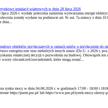
ynkowe instalacji wiatrowych w dniu 28 lipca 2026
lipca 2026 r. wydały polecenia zaniżenia wytwarzania energii elektrycz
cenia zostały wydane na podstawie art. 9c ust. 7a ustawy z dnia 10 k
 dnia...
 budowę obiektów przyłączanych w ramach umów o przyłączenie do sie
Prawo energetyczne oraz niektórych innych ustaw (Dz.U. z 2026 r. po
uzyskaniu ostatecznej decyzji o pozwoleniu na budowę. Obowiązek ten 
y wzory oświadczeń/zawiadomień, które mogą zostać...
ia na rynku mocy w dniu 04.08.2026 r. w godzinach 17:00 - 18:00 i 1
e https://purm.pse.pl/ lub https://www.pse.pl/rynek-mocy-okresy-prz