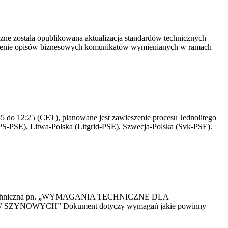
yczne została opublikowana aktualizacja standardów technicznych
owienie opisów biznesowych komunikatów wymienianych w ramach
 do 12:25 (CET), planowane jest zawieszenie procesu Jednolitego
S-PSE), Litwa-Polska (Litgrid-PSE), Szwecja-Polska (Svk-PSE).
kacja Techniczna pn. „WYMAGANIA TECHNICZNE DLA
OWYCH” Dokument dotyczy wymagań jakie powinny