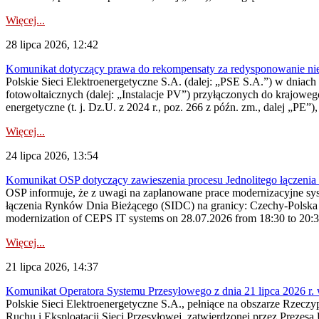
Więcej...
28 lipca 2026, 12:42
Komunikat dotyczący prawa do rekompensaty za redysponowanie nieryn
Polskie Sieci Elektroenergetyczne S.A. (dalej: „PSE S.A.”) w dniach 2
fotowoltaicznych (dalej: „Instalacje PV”) przyłączonych do krajoweg
energetyczne (t. j. Dz.U. z 2024 r., poz. 266 z późn. zm., dalej „PE”),
Więcej...
24 lipca 2026, 13:54
Komunikat OSP dotyczący zawieszenia procesu Jednolitego łączeni
OSP informuje, że z uwagi na zaplanowane prace modernizacyjne sy
łączenia Rynków Dnia Bieżącego (SIDC) na granicy: Czechy-Polska 
modernization of CEPS IT systems on 28.07.2026 from 18:30 to 20:30, 
Więcej...
21 lipca 2026, 14:37
Komunikat Operatora Systemu Przesyłowego z dnia 21 lipca 2026 r. 
Polskie Sieci Elektroenergetyczne S.A., pełniące na obszarze Rzecz
Ruchu i Eksploatacji Sieci Przesyłowej, zatwierdzonej przez Prezes