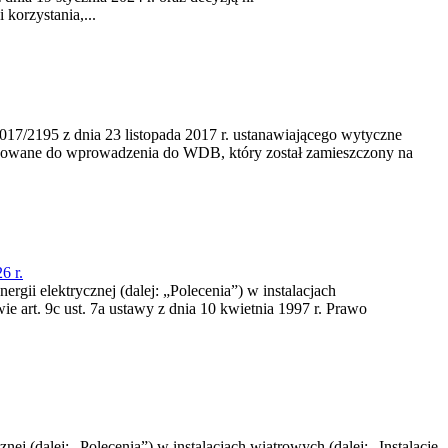
korzystania,...
/2195 z dnia 23‍ listopada 2017 r. ustanawiającego wytyczne
nowane do wprowadzenia do WDB, który został zamieszczony na
6 r.
rgii elektrycznej (dalej: „Polecenia”) w instalacjach
e art. 9c ust. 7a ustawy z dnia 10 kwietnia 1997 r. Prawo
nej (dalej: „Polecenia”) w instalacjach wiatrowych (dalej: „Instalacje