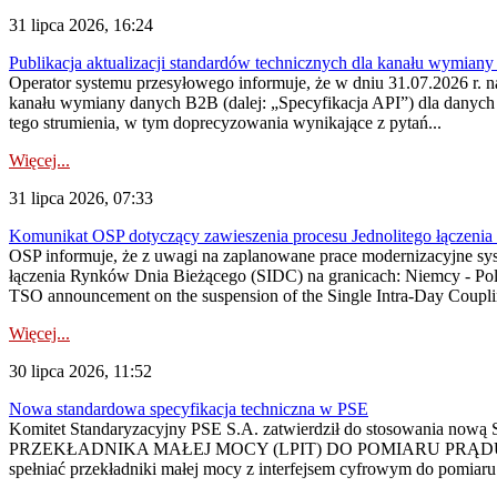
31 lipca 2026, 16:24
Publikacja aktualizacji standardów technicznych dla kanału wymian
Operator systemu przesyłowego informuje, że w dniu 31.07.2026 r. na
kanału wymiany danych B2B (dalej: „Specyfikacja API”) dla dany
tego strumienia, w tym doprecyzowania wynikające z pytań...
Więcej...
31 lipca 2026, 07:33
Komunikat OSP dotyczący zawieszenia procesu Jednolitego łączeni
OSP informuje, że z uwagi na zaplanowane prace modernizacyjne sy
łączenia Rynków Dnia Bieżącego (SIDC) na granicach: Niemcy - Po
TSO announcement on the suspension of the Single Intra-Day Couplin
Więcej...
30 lipca 2026, 11:52
Nowa standardowa specyfikacja techniczna w PSE
Komitet Standaryzacyjny PSE S.A. zatwierdził do stosowania n
PRZEKŁADNIKA MAŁEJ MOCY (LPIT) DO POMIARU PRĄDU
spełniać przekładniki małej mocy z interfejsem cyfrowym do pomiar