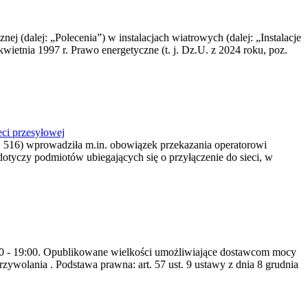
nej (dalej: „Polecenia”) w instalacjach wiatrowych (dalej: „Instalacje
wietnia 1997 r. Prawo energetyczne (t. j. Dz.U. z 2024 roku, poz.
ci przesyłowej
z. 516) wprowadziła m.in. obowiązek przekazania operatorowi
dotyczy podmiotów ubiegających się o przyłączenie do sieci, w
8:00 - 19:00. Opublikowane wielkości umożliwiające dostawcom mocy
ywolania . Podstawa prawna: art. 57 ust. 9 ustawy z dnia 8 grudnia