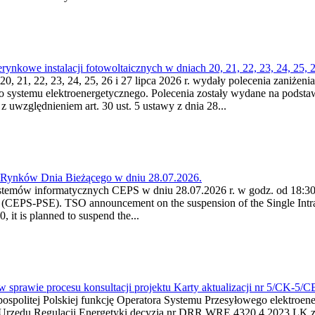
kowe instalacji fotowoltaicznych w dniach 20, 21, 22, 23, 24, 25, 26
0, 21, 22, 23, 24, 25, 26 i 27 lipca 2026 r. wydały polecenia zaniżenia
o systemu elektroenergetycznego. Polecenia zostały wydane na podstawi
 z uwzględnieniem art. 30 ust. 5 ustawy z dnia 28...
a Rynków Dnia Bieżącego w dniu 28.07.2026.
stemów informatycznych CEPS w dniu 28.07.2026 r. w godz. od 18:30 
(CEPS-PSE). TSO announcement on the suspension of the Single Intra
it is planned to suspend the...
w sprawie procesu konsultacji projektu Karty aktualizacji nr 5/CK-5/
ypospolitej Polskiej funkcję Operatora Systemu Przesyłowego elektroe
a Urzędu Regulacji Energetyki decyzją nr DRR.WRE.4320.4.2023.LK z d