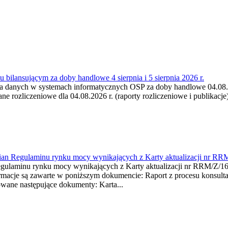
 bilansującym za doby handlowe 4 sierpnia i 5 sierpnia 2026 r.
a danych w systemach informatycznych OSP za doby handlowe 04.08.202
 rozliczeniowe dla 04.08.2026 r. (raporty rozliczeniowe i publikacje)
mian Regulaminu rynku mocy wynikających z Karty aktualizacji nr RR
minu rynku mocy wynikających z Karty aktualizacji nr RRM/Z/
je są zawarte w poniższym dokumencie: Raport z procesu konsultacj
wane następujące dokumenty: Karta...