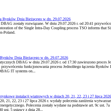
ia Rynków Dnia Bieżącego w dn. 29.07.2026
h DBAG zostały rozwiązane. W dniu 29.07.2026 r. od 20:41 przywróco
ration of the Single Intra-Day Coupling process TSO informs that Si
en-Poland.
a Rynków Dnia Bieżącego w dn. 29.07.2026
atycznych DBAG w dniu 29.07.2026 r. od 17:30 zawieszono proces Je
przywróceniu funkcjonowania procesu Jednolitego łączenia Rynków D
 DBAG IT systems on...
nkowe instalacji wiatrowych w dniach 20, 21, 22, 23 i 27 lipca 2026 
20, 21, 22, 23 i 27 lipca 2026 r. wydały polecenia zaniżenia wytwarzani
nergetycznego. Polecenia zostały wydane na podstawie art. 9c ust. 7a 
0 ust. 5 ustawy z dnia 28...