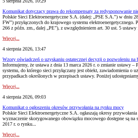
5 sierpnia 2026, 10:29
Komunikat dotyczący prawa do rekompensaty za redysponowanie nier
Polskie Sieci Elektroenergetyczne S.A. (dalej: „PSE S.A.”) w dniu 28 
FW”) przyłączonych do krajowego systemu elektroenergetycznego. Pole
266 z późn. zm., dalej „PE”), z uwzględnieniem art. 30 ust. 5 ustawy z
Więcej...
4 sierpnia 2026, 13:47
Wzory oświadczeń o uzyskaniu ostatecznej decyzji o pozwoleniu na
Informujemy, że ustawa z dnia 13 marca 2026 r. o zmianie ustawy – 
systemu, do którego sieci przyłączany jest obiekt, zawiadomienia o 
przypadkach określonych w przepisach ustawy. Poniżej udostępniam
Więcej...
4 sierpnia 2026, 09:03
Komunikat o ogłoszeniu okresów przywołania na rynku mocy
Polskie Sieci Elektroenergetyczne S.A. ogłaszają okresy przywołan
wyznaczenie skorygowanego obowiązku mocowego dostępne są na stroni
2017 r. o rynku...
Więcej...