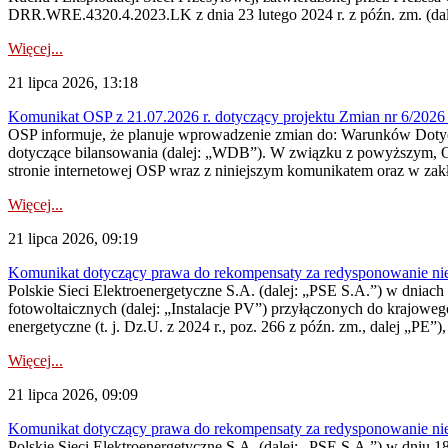
DRR.WRE.4320.4.2023.LK z dnia 23 lutego 2024 r. z późn. zm. (dale
Więcej...
21 lipca 2026, 13:18
Komunikat OSP z 21.07.2026 r. dotyczący projektu Zmian nr 6/20
OSP informuje, że planuje wprowadzenie zmian do: Warunków Dotycz
dotyczące bilansowania (dalej: „WDB”). W związku z powyższym, 
stronie internetowej OSP wraz z niniejszym komunikatem oraz w zak
Więcej...
21 lipca 2026, 09:19
Komunikat dotyczący prawa do rekompensaty za redysponowanie nieryn
Polskie Sieci Elektroenergetyczne S.A. (dalej: „PSE S.A.”) w dniach 1
fotowoltaicznych (dalej: „Instalacje PV”) przyłączonych do krajoweg
energetyczne (t. j. Dz.U. z 2024 r., poz. 266 z późn. zm., dalej „PE”),
Więcej...
21 lipca 2026, 09:09
Komunikat dotyczący prawa do rekompensaty za redysponowanie nier
Polskie Sieci Elektroenergetyczne S.A. (dalej: „PSE S.A.”) w dniu 18 