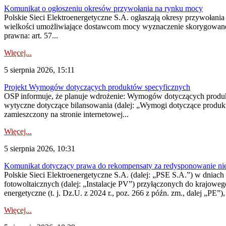
Komunikat o ogłoszeniu okresów przywołania na rynku mocy
Polskie Sieci Elektroenergetyczne S.A. ogłaszają okresy przywołania
wielkości umożliwiające dostawcom mocy wyznaczenie skorygowanego
prawna: art. 57...
Więcej...
5 sierpnia 2026, 15:11
Projekt Wymogów dotyczących produktów specyficznych
OSP informuje, że planuje wdrożenie: Wymogów dotyczących produktów
wytyczne dotyczące bilansowania (dalej: „Wymogi dotyczące produ
zamieszczony na stronie internetowej...
Więcej...
5 sierpnia 2026, 10:31
Komunikat dotyczący prawa do rekompensaty za redysponowanie nieryn
Polskie Sieci Elektroenergetyczne S.A. (dalej: „PSE S.A.”) w dniach 2
fotowoltaicznych (dalej: „Instalacje PV”) przyłączonych do krajoweg
energetyczne (t. j. Dz.U. z 2024 r., poz. 266 z późn. zm., dalej „PE”),
Więcej...