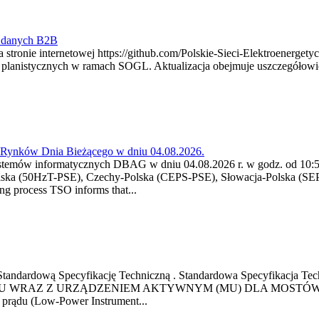
y danych B2B
 stronie internetowej https://github.com/Polskie-Sieci-Elektroenerget
ch planistycznych w ramach SOGL. Aktualizacja obejmuje uszczegół
a Rynków Dnia Bieżącego w dniu 04.08.2026.
stemów informatycznych DBAG w dniu 04.08.2026 r. w godz. od 10:55
lska (50HzT-PSE), Czechy-Polska (CEPS-PSE), Słowacja-Polska (SEP
g process TSO informs that...
ową Standardową Specyfikację Techniczną . Standardowa Specyfi
 WRAZ Z URZĄDZENIEM AKTYWNYM (MU) DLA MOSTÓW SZYN
u prądu (Low-Power Instrument...