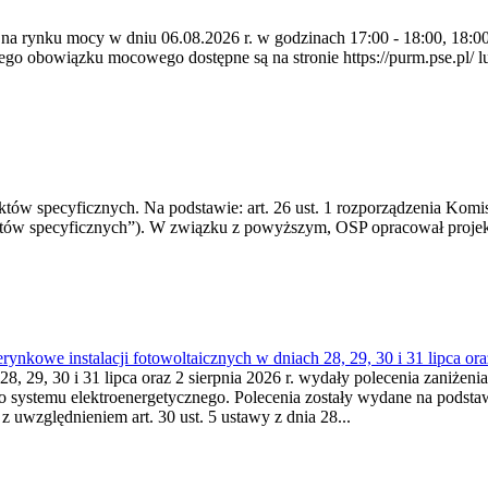
 na rynku mocy w dniu 06.08.2026 r. w godzinach 17:00 - 18:00, 18:00 
 obowiązku mocowego dostępne są na stronie https://purm.pse.pl/ lu
 specyficznych. Na podstawie: art. 26 ust. 1 rozporządzenia Komisji
któw specyficznych”). W związku z powyższym, OSP opracował proje
kowe instalacji fotowoltaicznych w dniach 28, 29, 30 i 31 lipca ora
8, 29, 30 i 31 lipca oraz 2 sierpnia 2026 r. wydały polecenia zaniżenia
o systemu elektroenergetycznego. Polecenia zostały wydane na podstawi
 z uwzględnieniem art. 30 ust. 5 ustawy z dnia 28...