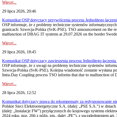
Więcej...
29 lipca 2026, 20:46
Komunikat OSP dotyczący przywrócenia procesu Jednolitego łączen
OSP informuje, że z problemy techniczne systemów informatycznyc
granicach: Szwecja-Polska (SvK-PSE). TSO announcement on the resto
malfunction of DBAG IT systems at 29.07.2026 on the border Swed
Więcej...
29 lipca 2026, 18:45
Komunikat OSP dotyczący zawieszenia procesu Jednolitego łączeni
OSP informuje, że z uwagi na problemy techniczne systemów inform
Szwecja-Polska (SvK-PSE). Kolejna wiadomość zostanie wysłana po 
Intra-Day Coupling process TSO informs that due to malfunction of
Więcej...
28 lipca 2026, 12:52
Komunikat dotyczący prawa do rekompensaty za redysponowanie niery
Polskie Sieci Elektroenergetyczne S.A. (dalej: „PSE S.A.”) w dniach 
(dalej: „Instalacje FW”) przyłączonych do krajowego systemu elektroe
2024 roku, poz. 266 z późn. zm., dalej „PE”), z uwzględnieniem art. 3