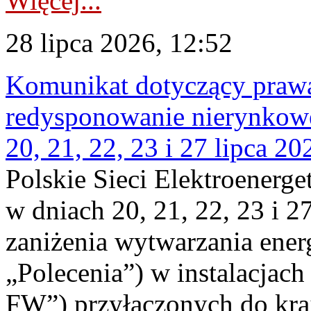
Więcej...
28 lipca 2026, 12:52
Komunikat dotyczący praw
redysponowanie nierynkowe
20, 21, 22, 23 i 27 lipca 202
Polskie Sieci Elektroenerge
w dniach 20, 21, 22, 23 i 2
zaniżenia wytwarzania energi
„Polecenia”) w instalacjach
FW”) przyłączonych do kr