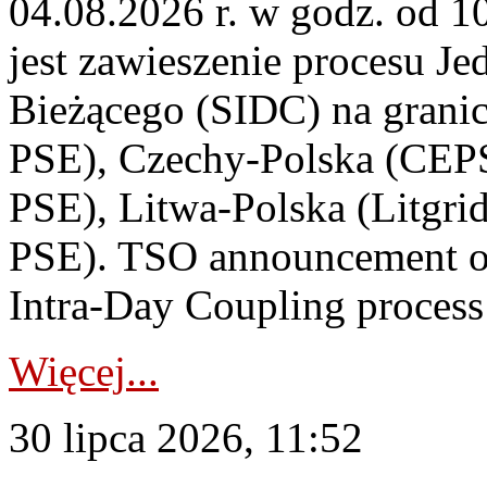
04.08.2026 r. w godz. od 
jest zawieszenie procesu J
Bieżącego (SIDC) na grani
PSE), Czechy-Polska (CEP
PSE), Litwa-Polska (Litgri
PSE). TSO announcement on
Intra-Day Coupling process
Więcej...
30 lipca 2026, 11:52