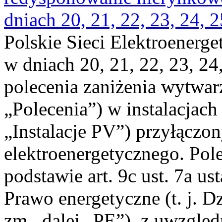
dniach 20, 21, 22, 23, 24, 2
Polskie Sieci Elektroenerge
w dniach 20, 21, 22, 23, 24,
polecenia zaniżenia wytwarz
„Polecenia”) w instalacjach
„Instalacje PV”) przyłączo
elektroenergetycznego. Pol
podstawie art. 9c ust. 7a us
Prawo energetyczne (t. j. Dz
zm., dalej „PE”), z uwzględ