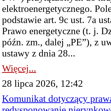
elektroenergetycznego. Pol
podstawie art. 9c ust. 7a us
Prawo energetyczne (t. j. D
późn. zm., dalej „PE”), z u
ustawy z dnia 28...
Więcej...
28 lipca 2026, 12:42
Komunikat dotyczący praw
redysponowanie nierynkowe 