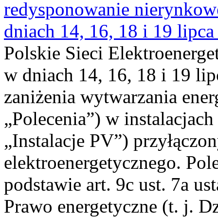
redysponowanie nierynkowe 
dniach 14, 16, 18 i 19 lipca
Polskie Sieci Elektroenerge
w dniach 14, 16, 18 i 19 li
zaniżenia wytwarzania energi
„Polecenia”) w instalacjach
„Instalacje PV”) przyłączo
elektroenergetycznego. Pol
podstawie art. 9c ust. 7a us
Prawo energetyczne (t. j. Dz