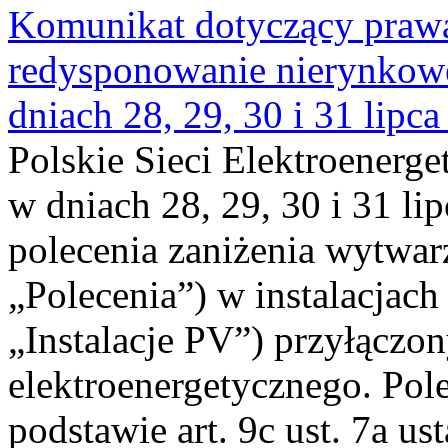
Komunikat dotyczący praw
redysponowanie nierynkowe 
dniach 28, 29, 30 i 31 lipca
Polskie Sieci Elektroenerge
w dniach 28, 29, 30 i 31 lip
polecenia zaniżenia wytwarz
„Polecenia”) w instalacjach
„Instalacje PV”) przyłączo
elektroenergetycznego. Pol
podstawie art. 9c ust. 7a us