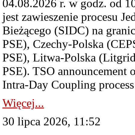
04.08.2026 r. w godz. od 
jest zawieszenie procesu J
Bieżącego (SIDC) na grani
PSE), Czechy-Polska (CEP
PSE), Litwa-Polska (Litgri
PSE). TSO announcement on
Intra-Day Coupling process
Więcej...
30 lipca 2026, 11:52