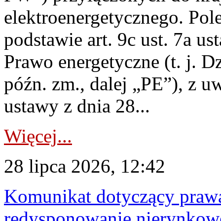
elektroenergetycznego. Pol
podstawie art. 9c ust. 7a us
Prawo energetyczne (t. j. D
późn. zm., dalej „PE”), z u
ustawy z dnia 28...
Więcej...
28 lipca 2026, 12:42
Komunikat dotyczący praw
redysponowanie nierynkowe 