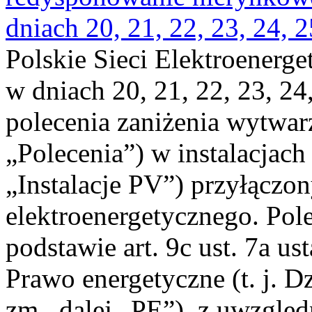
dniach 20, 21, 22, 23, 24, 2
Polskie Sieci Elektroenerge
w dniach 20, 21, 22, 23, 24,
polecenia zaniżenia wytwarz
„Polecenia”) w instalacjach
„Instalacje PV”) przyłączo
elektroenergetycznego. Pol
podstawie art. 9c ust. 7a us
Prawo energetyczne (t. j. Dz
zm., dalej „PE”), z uwzględ