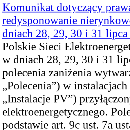
Komunikat dotyczący praw
redysponowanie nierynkowe 
dniach 28, 29, 30 i 31 lipca
Polskie Sieci Elektroenerge
w dniach 28, 29, 30 i 31 lip
polecenia zaniżenia wytwarz
„Polecenia”) w instalacjach
„Instalacje PV”) przyłączo
elektroenergetycznego. Pol
podstawie art. 9c ust. 7a us