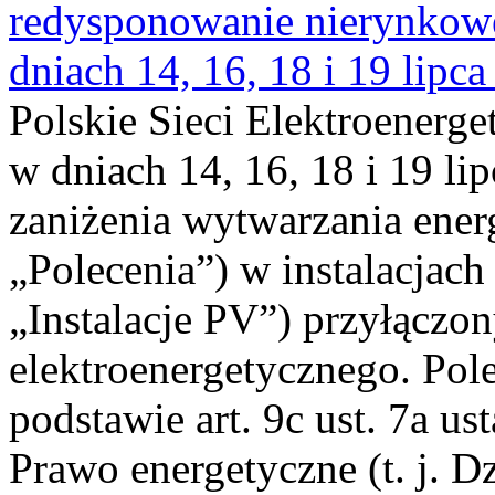
redysponowanie nierynkowe 
dniach 14, 16, 18 i 19 lipca
Polskie Sieci Elektroenerge
w dniach 14, 16, 18 i 19 li
zaniżenia wytwarzania energi
„Polecenia”) w instalacjach
„Instalacje PV”) przyłączo
elektroenergetycznego. Pol
podstawie art. 9c ust. 7a us
Prawo energetyczne (t. j. Dz