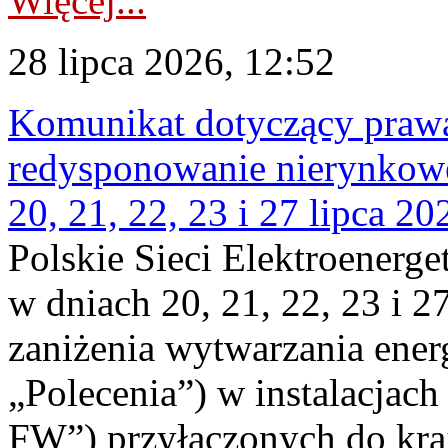
Więcej...
28 lipca 2026, 12:52
Komunikat dotyczący praw
redysponowanie nierynkowe
20, 21, 22, 23 i 27 lipca 202
Polskie Sieci Elektroenerge
w dniach 20, 21, 22, 23 i 2
zaniżenia wytwarzania energi
„Polecenia”) w instalacjach
FW”) przyłączonych do kr