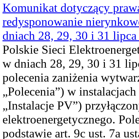
Komunikat dotyczący praw
redysponowanie nierynkowe 
dniach 28, 29, 30 i 31 lipca
Polskie Sieci Elektroenerge
w dniach 28, 29, 30 i 31 lip
polecenia zaniżenia wytwarz
„Polecenia”) w instalacjach
„Instalacje PV”) przyłączo
elektroenergetycznego. Pol
podstawie art. 9c ust. 7a us