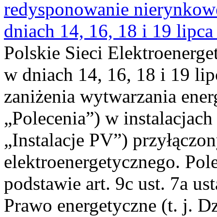
redysponowanie nierynkowe 
dniach 14, 16, 18 i 19 lipca
Polskie Sieci Elektroenerge
w dniach 14, 16, 18 i 19 li
zaniżenia wytwarzania energi
„Polecenia”) w instalacjach
„Instalacje PV”) przyłączo
elektroenergetycznego. Pol
podstawie art. 9c ust. 7a us
Prawo energetyczne (t. j. Dz