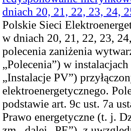
dniach 20, 21, 22, 23, 24, 2
Polskie Sieci Elektroenerge
w dniach 20, 21, 22, 23, 24,
polecenia zaniżenia wytwarz
„Polecenia”) w instalacjach
„Instalacje PV”) przyłączo
elektroenergetycznego. Pol
podstawie art. 9c ust. 7a us
Prawo energetyczne (t. j. Dz
zm., dalej „PE”), z uwzględ