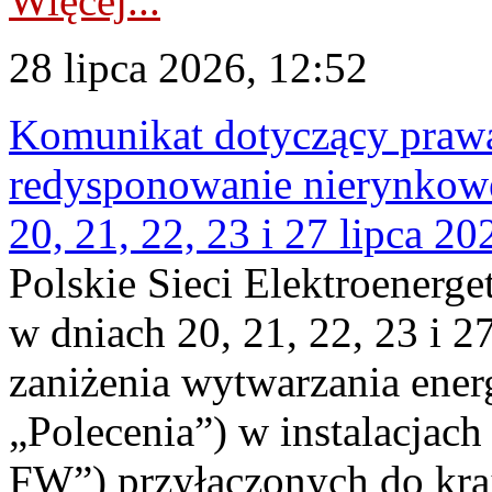
Więcej...
28 lipca 2026, 12:52
Komunikat dotyczący praw
redysponowanie nierynkowe
20, 21, 22, 23 i 27 lipca 202
Polskie Sieci Elektroenerge
w dniach 20, 21, 22, 23 i 2
zaniżenia wytwarzania energi
„Polecenia”) w instalacjach
FW”) przyłączonych do kr