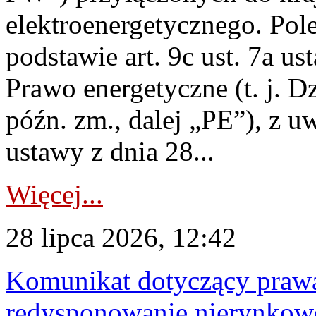
elektroenergetycznego. Pol
podstawie art. 9c ust. 7a us
Prawo energetyczne (t. j. D
późn. zm., dalej „PE”), z u
ustawy z dnia 28...
Więcej...
28 lipca 2026, 12:42
Komunikat dotyczący praw
redysponowanie nierynkowe 