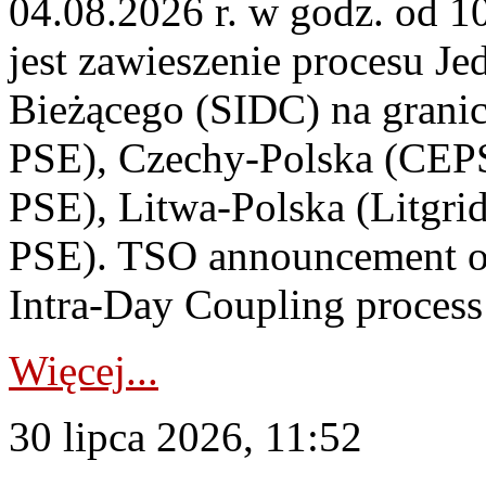
04.08.2026 r. w godz. od 
jest zawieszenie procesu J
Bieżącego (SIDC) na grani
PSE), Czechy-Polska (CEP
PSE), Litwa-Polska (Litgri
PSE). TSO announcement on
Intra-Day Coupling process
Więcej...
30 lipca 2026, 11:52