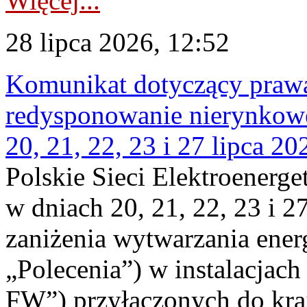
Więcej...
28 lipca 2026, 12:52
Komunikat dotyczący praw
redysponowanie nierynkowe
20, 21, 22, 23 i 27 lipca 202
Polskie Sieci Elektroenerge
w dniach 20, 21, 22, 23 i 2
zaniżenia wytwarzania energi
„Polecenia”) w instalacjach
FW”) przyłączonych do kr