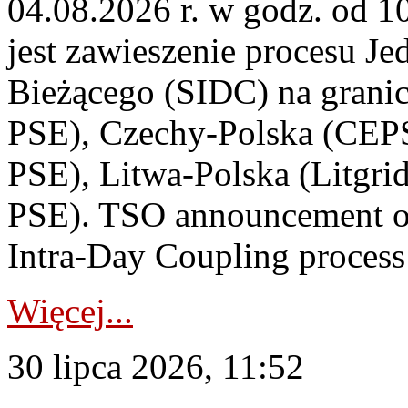
04.08.2026 r. w godz. od 
jest zawieszenie procesu J
Bieżącego (SIDC) na grani
PSE), Czechy-Polska (CEP
PSE), Litwa-Polska (Litgri
PSE). TSO announcement on
Intra-Day Coupling process
Więcej...
30 lipca 2026, 11:52