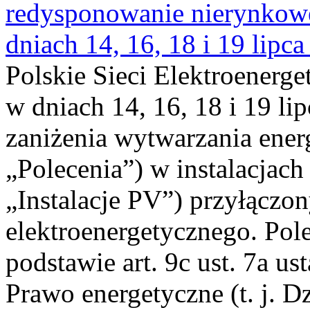
redysponowanie nierynkowe 
dniach 14, 16, 18 i 19 lipca
Polskie Sieci Elektroenerge
w dniach 14, 16, 18 i 19 li
zaniżenia wytwarzania energi
„Polecenia”) w instalacjach
„Instalacje PV”) przyłączo
elektroenergetycznego. Pol
podstawie art. 9c ust. 7a us
Prawo energetyczne (t. j. Dz