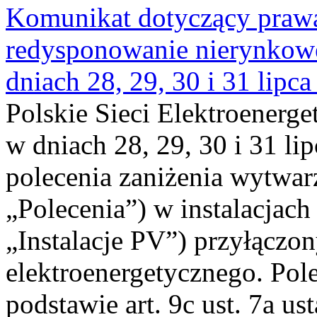
Komunikat dotyczący praw
redysponowanie nierynkowe 
dniach 28, 29, 30 i 31 lipca
Polskie Sieci Elektroenerge
w dniach 28, 29, 30 i 31 lip
polecenia zaniżenia wytwarz
„Polecenia”) w instalacjach
„Instalacje PV”) przyłączo
elektroenergetycznego. Pol
podstawie art. 9c ust. 7a us