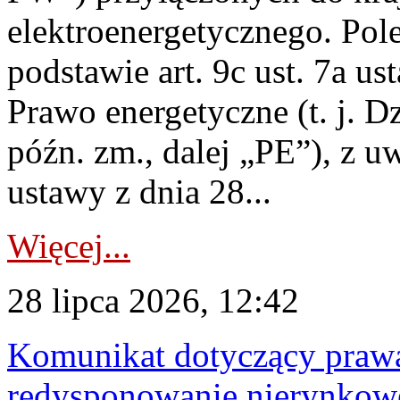
elektroenergetycznego. Pol
podstawie art. 9c ust. 7a us
Prawo energetyczne (t. j. D
późn. zm., dalej „PE”), z u
ustawy z dnia 28...
Więcej...
28 lipca 2026, 12:42
Komunikat dotyczący praw
redysponowanie nierynkowe 