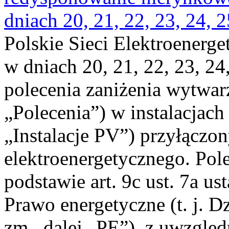
dniach 20, 21, 22, 23, 24, 2
Polskie Sieci Elektroenerge
w dniach 20, 21, 22, 23, 24,
polecenia zaniżenia wytwarz
„Polecenia”) w instalacjach
„Instalacje PV”) przyłączo
elektroenergetycznego. Pol
podstawie art. 9c ust. 7a us
Prawo energetyczne (t. j. Dz
zm., dalej „PE”), z uwzględ