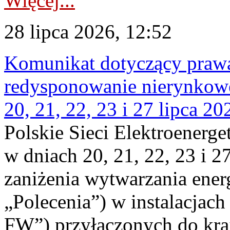
Więcej...
28 lipca 2026, 12:52
Komunikat dotyczący praw
redysponowanie nierynkowe
20, 21, 22, 23 i 27 lipca 202
Polskie Sieci Elektroenerge
w dniach 20, 21, 22, 23 i 2
zaniżenia wytwarzania energi
„Polecenia”) w instalacjach
FW”) przyłączonych do kr