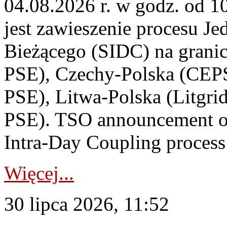
04.08.2026 r. w godz. od 
jest zawieszenie procesu J
Bieżącego (SIDC) na grani
PSE), Czechy-Polska (CEP
PSE), Litwa-Polska (Litgri
PSE). TSO announcement on
Intra-Day Coupling process
Więcej...
30 lipca 2026, 11:52