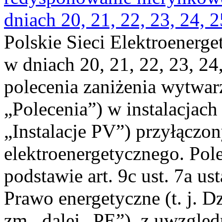
dniach 20, 21, 22, 23, 24, 2
Polskie Sieci Elektroenerge
w dniach 20, 21, 22, 23, 24,
polecenia zaniżenia wytwarz
„Polecenia”) w instalacjach
„Instalacje PV”) przyłączo
elektroenergetycznego. Pol
podstawie art. 9c ust. 7a us
Prawo energetyczne (t. j. Dz
zm., dalej „PE”), z uwzględ