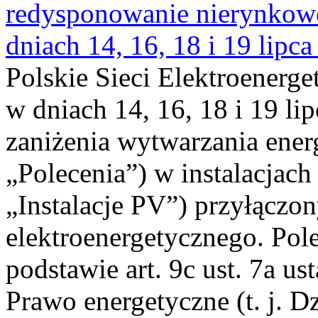
redysponowanie nierynkowe 
dniach 14, 16, 18 i 19 lipca
Polskie Sieci Elektroenerge
w dniach 14, 16, 18 i 19 li
zaniżenia wytwarzania energi
„Polecenia”) w instalacjach
„Instalacje PV”) przyłączo
elektroenergetycznego. Pol
podstawie art. 9c ust. 7a us
Prawo energetyczne (t. j. Dz