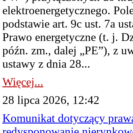
elektroenergetycznego. Pol
podstawie art. 9c ust. 7a us
Prawo energetyczne (t. j. D
późn. zm., dalej „PE”), z u
ustawy z dnia 28...
Więcej...
28 lipca 2026, 12:42
Komunikat dotyczący praw
redysponowanie nierynkowe 