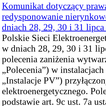
Komunikat dotyczący praw
redysponowanie nierynkowe 
dniach 28, 29, 30 i 31 lipca
Polskie Sieci Elektroenerge
w dniach 28, 29, 30 i 31 lip
polecenia zaniżenia wytwarz
„Polecenia”) w instalacjach
„Instalacje PV”) przyłączo
elektroenergetycznego. Pol
podstawie art. 9c ust. 7a us