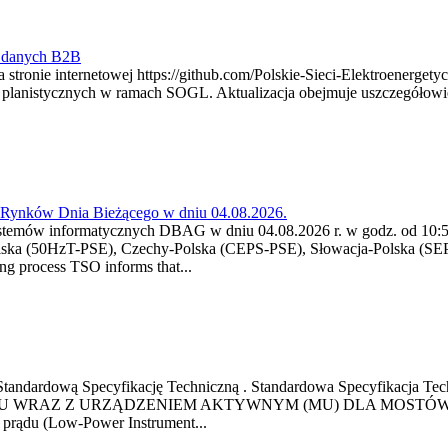
y danych B2B
 stronie internetowej https://github.com/Polskie-Sieci-Elektroenerget
ch planistycznych w ramach SOGL. Aktualizacja obejmuje uszczegół
a Rynków Dnia Bieżącego w dniu 04.08.2026.
stemów informatycznych DBAG w dniu 04.08.2026 r. w godz. od 10:55
lska (50HzT-PSE), Czechy-Polska (CEPS-PSE), Słowacja-Polska (SEP
g process TSO informs that...
ową Standardową Specyfikację Techniczną . Standardowa Specyfi
 WRAZ Z URZĄDZENIEM AKTYWNYM (MU) DLA MOSTÓW SZYN
u prądu (Low-Power Instrument...