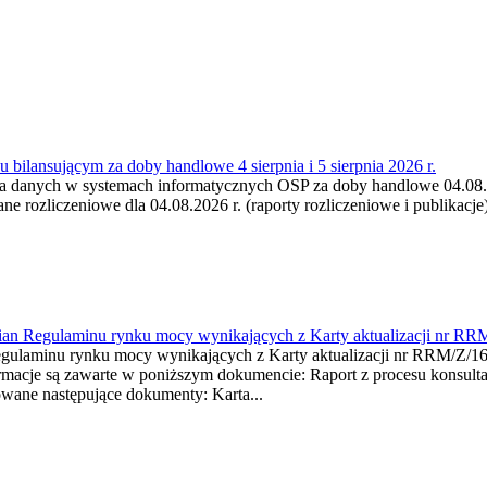
 bilansującym za doby handlowe 4 sierpnia i 5 sierpnia 2026 r.
a danych w systemach informatycznych OSP za doby handlowe 04.08.202
 rozliczeniowe dla 04.08.2026 r. (raporty rozliczeniowe i publikacje)
mian Regulaminu rynku mocy wynikających z Karty aktualizacji nr RR
minu rynku mocy wynikających z Karty aktualizacji nr RRM/Z/
je są zawarte w poniższym dokumencie: Raport z procesu konsultacj
wane następujące dokumenty: Karta...