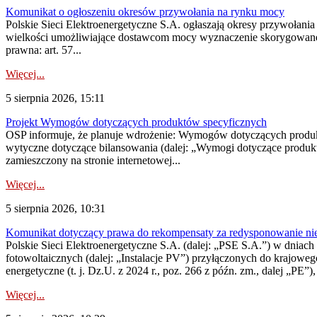
Komunikat o ogłoszeniu okresów przywołania na rynku mocy
Polskie Sieci Elektroenergetyczne S.A. ogłaszają okresy przywołania
wielkości umożliwiające dostawcom mocy wyznaczenie skorygowanego
prawna: art. 57...
Więcej...
5 sierpnia 2026, 15:11
Projekt Wymogów dotyczących produktów specyficznych
OSP informuje, że planuje wdrożenie: Wymogów dotyczących produktów
wytyczne dotyczące bilansowania (dalej: „Wymogi dotyczące produ
zamieszczony na stronie internetowej...
Więcej...
5 sierpnia 2026, 10:31
Komunikat dotyczący prawa do rekompensaty za redysponowanie nieryn
Polskie Sieci Elektroenergetyczne S.A. (dalej: „PSE S.A.”) w dniach 2
fotowoltaicznych (dalej: „Instalacje PV”) przyłączonych do krajoweg
energetyczne (t. j. Dz.U. z 2024 r., poz. 266 z późn. zm., dalej „PE”),
Więcej...