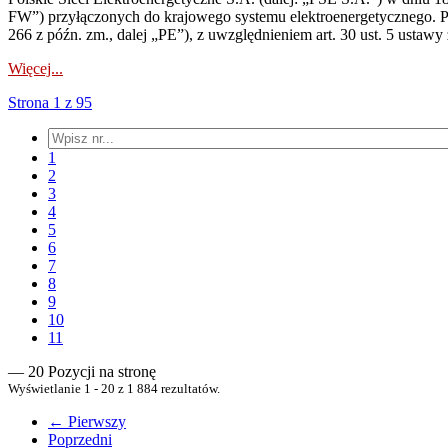
FW”) przyłączonych do krajowego systemu elektroenergetycznego. Pole
266 z późn. zm., dalej „PE”), z uwzględnieniem art. 30 ust. 5 ustawy z
Więcej...
Strona 1 z 95
1
2
3
4
5
6
7
8
9
10
11
— 20 Pozycji na stronę
Wyświetlanie 1 - 20 z 1 884 rezultatów.
← Pierwszy
Poprzedni