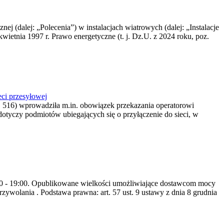
nej (dalej: „Polecenia”) w instalacjach wiatrowych (dalej: „Instalacje
wietnia 1997 r. Prawo energetyczne (t. j. Dz.U. z 2024 roku, poz.
ci przesyłowej
z. 516) wprowadziła m.in. obowiązek przekazania operatorowi
dotyczy podmiotów ubiegających się o przyłączenie do sieci, w
8:00 - 19:00. Opublikowane wielkości umożliwiające dostawcom mocy
ywolania . Podstawa prawna: art. 57 ust. 9 ustawy z dnia 8 grudnia