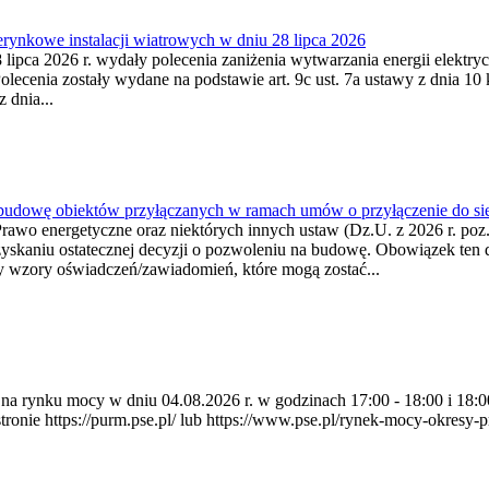
ynkowe instalacji wiatrowych w dniu 28 lipca 2026
lipca 2026 r. wydały polecenia zaniżenia wytwarzania energii elektrycz
cenia zostały wydane na podstawie art. 9c ust. 7a ustawy z dnia 10 k
 dnia...
 budowę obiektów przyłączanych w ramach umów o przyłączenie do sie
Prawo energetyczne oraz niektórych innych ustaw (Dz.U. z 2026 r. po
uzyskaniu ostatecznej decyzji o pozwoleniu na budowę. Obowiązek ten 
y wzory oświadczeń/zawiadomień, które mogą zostać...
ia na rynku mocy w dniu 04.08.2026 r. w godzinach 17:00 - 18:00 i 1
e https://purm.pse.pl/ lub https://www.pse.pl/rynek-mocy-okresy-prz