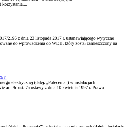
korzystania,...
/2195 z dnia 23‍ listopada 2017 r. ustanawiającego wytyczne
nowane do wprowadzenia do WDB, który został zamieszczony na
6 r.
rgii elektrycznej (dalej: „Polecenia”) w instalacjach
e art. 9c ust. 7a ustawy z dnia 10 kwietnia 1997 r. Prawo
nej (dalej: „Polecenia”) w instalacjach wiatrowych (dalej: „Instalacje