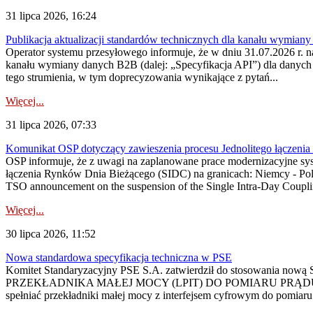
31 lipca 2026, 16:24
Publikacja aktualizacji standardów technicznych dla kanału wymian
Operator systemu przesyłowego informuje, że w dniu 31.07.2026 r. na
kanału wymiany danych B2B (dalej: „Specyfikacja API”) dla dany
tego strumienia, w tym doprecyzowania wynikające z pytań...
Więcej...
31 lipca 2026, 07:33
Komunikat OSP dotyczący zawieszenia procesu Jednolitego łączeni
OSP informuje, że z uwagi na zaplanowane prace modernizacyjne sy
łączenia Rynków Dnia Bieżącego (SIDC) na granicach: Niemcy - Po
TSO announcement on the suspension of the Single Intra-Day Couplin
Więcej...
30 lipca 2026, 11:52
Nowa standardowa specyfikacja techniczna w PSE
Komitet Standaryzacyjny PSE S.A. zatwierdził do stosowania n
PRZEKŁADNIKA MAŁEJ MOCY (LPIT) DO POMIARU PRĄDU
spełniać przekładniki małej mocy z interfejsem cyfrowym do pomiar