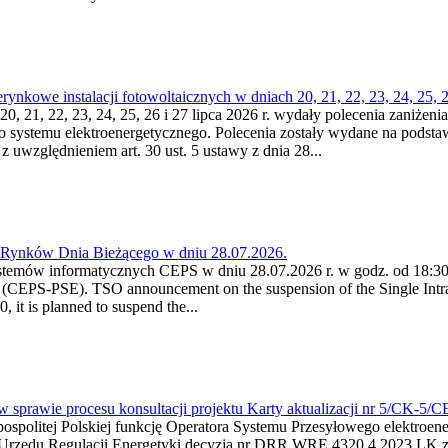
kowe instalacji fotowoltaicznych w dniach 20, 21, 22, 23, 24, 25, 26
0, 21, 22, 23, 24, 25, 26 i 27 lipca 2026 r. wydały polecenia zaniżenia
o systemu elektroenergetycznego. Polecenia zostały wydane na podstawi
 z uwzględnieniem art. 30 ust. 5 ustawy z dnia 28...
a Rynków Dnia Bieżącego w dniu 28.07.2026.
stemów informatycznych CEPS w dniu 28.07.2026 r. w godz. od 18:30 
(CEPS-PSE). TSO announcement on the suspension of the Single Intra
it is planned to suspend the...
w sprawie procesu konsultacji projektu Karty aktualizacji nr 5/CK-5/
ypospolitej Polskiej funkcję Operatora Systemu Przesyłowego elektroe
a Urzędu Regulacji Energetyki decyzją nr DRR.WRE.4320.4.2023.LK z d