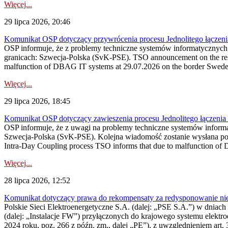
Więcej...
29 lipca 2026, 20:46
Komunikat OSP dotyczący przywrócenia procesu Jednolitego łączen
OSP informuje, że z problemy techniczne systemów informatycznyc
granicach: Szwecja-Polska (SvK-PSE). TSO announcement on the resto
malfunction of DBAG IT systems at 29.07.2026 on the border Swed
Więcej...
29 lipca 2026, 18:45
Komunikat OSP dotyczący zawieszenia procesu Jednolitego łączeni
OSP informuje, że z uwagi na problemy techniczne systemów inform
Szwecja-Polska (SvK-PSE). Kolejna wiadomość zostanie wysłana po 
Intra-Day Coupling process TSO informs that due to malfunction of
Więcej...
28 lipca 2026, 12:52
Komunikat dotyczący prawa do rekompensaty za redysponowanie niery
Polskie Sieci Elektroenergetyczne S.A. (dalej: „PSE S.A.”) w dniach 
(dalej: „Instalacje FW”) przyłączonych do krajowego systemu elektroe
2024 roku, poz. 266 z późn. zm., dalej „PE”), z uwzględnieniem art. 3