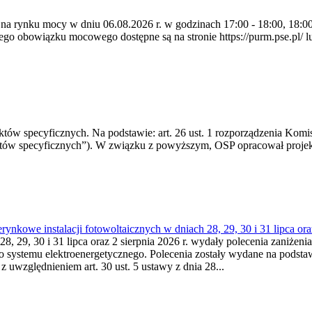
 na rynku mocy w dniu 06.08.2026 r. w godzinach 17:00 - 18:00, 18:00 
 obowiązku mocowego dostępne są na stronie https://purm.pse.pl/ lu
 specyficznych. Na podstawie: art. 26 ust. 1 rozporządzenia Komisji
któw specyficznych”). W związku z powyższym, OSP opracował proje
kowe instalacji fotowoltaicznych w dniach 28, 29, 30 i 31 lipca ora
8, 29, 30 i 31 lipca oraz 2 sierpnia 2026 r. wydały polecenia zaniżenia
o systemu elektroenergetycznego. Polecenia zostały wydane na podstawi
 z uwzględnieniem art. 30 ust. 5 ustawy z dnia 28...