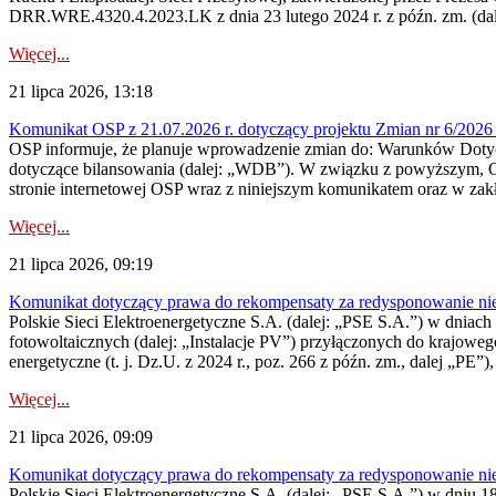
DRR.WRE.4320.4.2023.LK z dnia 23 lutego 2024 r. z późn. zm. (dale
Więcej...
21 lipca 2026, 13:18
Komunikat OSP z 21.07.2026 r. dotyczący projektu Zmian nr 6/20
OSP informuje, że planuje wprowadzenie zmian do: Warunków Dotycz
dotyczące bilansowania (dalej: „WDB”). W związku z powyższym, 
stronie internetowej OSP wraz z niniejszym komunikatem oraz w zak
Więcej...
21 lipca 2026, 09:19
Komunikat dotyczący prawa do rekompensaty za redysponowanie nieryn
Polskie Sieci Elektroenergetyczne S.A. (dalej: „PSE S.A.”) w dniach 1
fotowoltaicznych (dalej: „Instalacje PV”) przyłączonych do krajoweg
energetyczne (t. j. Dz.U. z 2024 r., poz. 266 z późn. zm., dalej „PE”),
Więcej...
21 lipca 2026, 09:09
Komunikat dotyczący prawa do rekompensaty za redysponowanie nier
Polskie Sieci Elektroenergetyczne S.A. (dalej: „PSE S.A.”) w dniu 18 