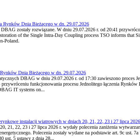
ia Rynków Dnia Bieżącego w dn. 29.07.2026
h DBAG zostały rozwiązane. W dniu 29.07.2026 r. od 20:41 przywróco
ration of the Single Intra-Day Coupling process TSO informs that Si
en-Poland.
a Rynków Dnia Bieżącego w dn. 29.07.2026
atycznych DBAG w dniu 29.07.2026 r. od 17:30 zawieszono proces Je
przywróceniu funkcjonowania procesu Jednolitego łączenia Rynków D
 DBAG IT systems on...
nkowe instalacji wiatrowych w dniach 20, 21, 22, 23 i 27 lipca 2026 
20, 21, 22, 23 i 27 lipca 2026 r. wydały polecenia zaniżenia wytwarzani
nergetycznego. Polecenia zostały wydane na podstawie art. 9c ust. 7a 
0 ust. 5 ustawy z dnia 28...