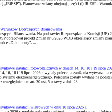
j „IRiESP”). Planowane zmiany obejmują części (i) IRiESP - Warunki 
26 Warunków Dotyczących Bilansowania
ących Bilansowania. Na podstawie: Rozporządzenia Komisji (UE) 2017
OSP opracował projekt Zmian nr 6/2026 WDB określający zmiany pla
ładce „Dokumenty”. ...
kowe instalacji fotowoltaicznych w dniach 14, 16, 18 i 19 lipca 202
4, 16, 18 i 19 lipca 2026 r. wydały polecenia zaniżenia wytwarzania ene
o systemu elektroenergetycznego. Polecenia zostały wydane na podstawi
 z uwzględnieniem art. 30 ust. 5 ustawy z dnia 28...
ynkowe instalacji wiatrowych w dniu 18 lipca 2026 r.
lipca 2026 r. wydały polecenia zaniżenia wytwarzania energii elektrycz