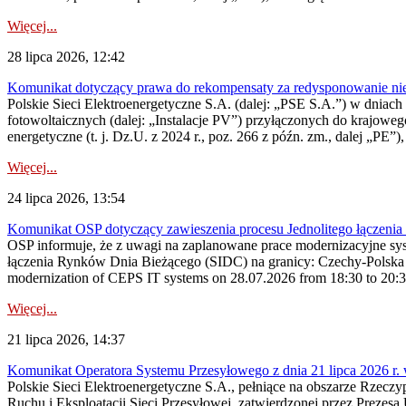
Więcej...
28 lipca 2026, 12:42
Komunikat dotyczący prawa do rekompensaty za redysponowanie nieryn
Polskie Sieci Elektroenergetyczne S.A. (dalej: „PSE S.A.”) w dniach 2
fotowoltaicznych (dalej: „Instalacje PV”) przyłączonych do krajoweg
energetyczne (t. j. Dz.U. z 2024 r., poz. 266 z późn. zm., dalej „PE”),
Więcej...
24 lipca 2026, 13:54
Komunikat OSP dotyczący zawieszenia procesu Jednolitego łączeni
OSP informuje, że z uwagi na zaplanowane prace modernizacyjne sy
łączenia Rynków Dnia Bieżącego (SIDC) na granicy: Czechy-Polska 
modernization of CEPS IT systems on 28.07.2026 from 18:30 to 20:30, 
Więcej...
21 lipca 2026, 14:37
Komunikat Operatora Systemu Przesyłowego z dnia 21 lipca 2026 r. 
Polskie Sieci Elektroenergetyczne S.A., pełniące na obszarze Rzecz
Ruchu i Eksploatacji Sieci Przesyłowej, zatwierdzonej przez Prezes