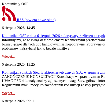
Komunikaty OSP
RSS
(otwiera nowe okno)
6 sierpnia 2026, 14:45
Komunikat OSP z dnia 6 sierpnia 2026 r. dotyczący rozliczeń na rynku
Informujemy, że w związku z problemami technicznymi przetwarzani
bilansującego dla tych dób handlowych są niepoprawne. Poprawne dane
problemów najszybciej jak to będzie możliwe.
Więcej...
6 sierpnia 2026, 13:25
Komunikat Polskich Sieci Elektroenergetycznych S.A. w sprawie z
ZAKOŃCZENIE KONSULTACJI Konsultacje w sprawie zmian Regula
UWAG PSE dokonały analizy zgłoszonych uwag. Szczegółowe informac
Regulaminu rynku mocy Po zakończeniu konsultacji zostały przygoto
Więcej...
6 sierpnia 2026, 09:11