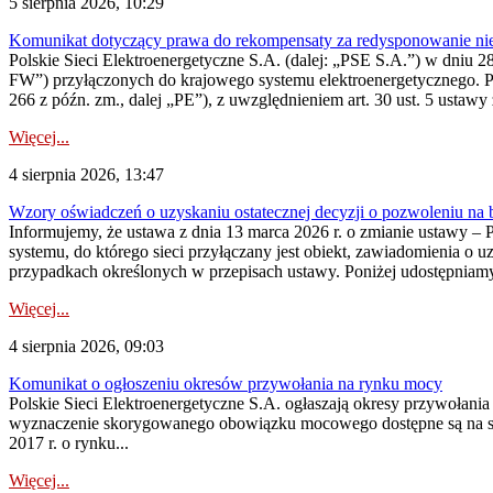
5 sierpnia 2026, 10:29
Komunikat dotyczący prawa do rekompensaty za redysponowanie nier
Polskie Sieci Elektroenergetyczne S.A. (dalej: „PSE S.A.”) w dniu 28 
FW”) przyłączonych do krajowego systemu elektroenergetycznego. Pole
266 z późn. zm., dalej „PE”), z uwzględnieniem art. 30 ust. 5 ustawy z
Więcej...
4 sierpnia 2026, 13:47
Wzory oświadczeń o uzyskaniu ostatecznej decyzji o pozwoleniu na
Informujemy, że ustawa z dnia 13 marca 2026 r. o zmianie ustawy – 
systemu, do którego sieci przyłączany jest obiekt, zawiadomienia o 
przypadkach określonych w przepisach ustawy. Poniżej udostępniam
Więcej...
4 sierpnia 2026, 09:03
Komunikat o ogłoszeniu okresów przywołania na rynku mocy
Polskie Sieci Elektroenergetyczne S.A. ogłaszają okresy przywołan
wyznaczenie skorygowanego obowiązku mocowego dostępne są na stroni
2017 r. o rynku...
Więcej...