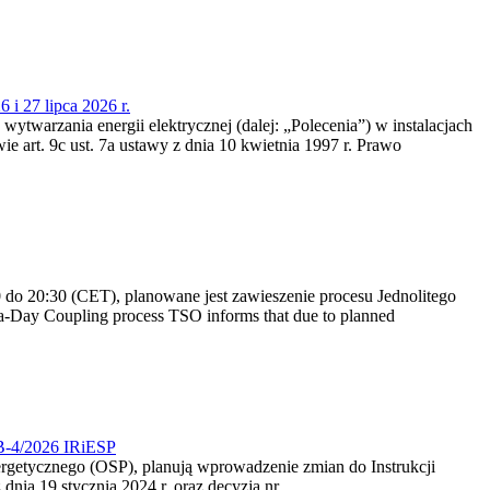
 i 27 lipca 2026 r.
 wytwarzania energii elektrycznej (dalej: „Polecenia”) w instalacjach
e art. 9c ust. 7a ustawy z dnia 10 kwietnia 1997 r. Prawo
do 20:30 (CET), planowane jest zawieszenie procesu Jednolitego
-Day Coupling process TSO informs that due to planned
CB-4/2026 IRiESP
nergetycznego (OSP), planują wprowadzenie zmian do Instrukcji
nia 19 stycznia 2024 r. oraz decyzją nr