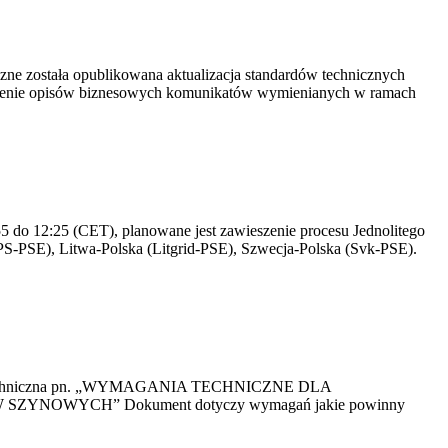
yczne została opublikowana aktualizacja standardów technicznych
owienie opisów biznesowych komunikatów wymienianych w ramach
 do 12:25 (CET), planowane jest zawieszenie procesu Jednolitego
S-PSE), Litwa-Polska (Litgrid-PSE), Szwecja-Polska (Svk-PSE).
kacja Techniczna pn. „WYMAGANIA TECHNICZNE DLA
OWYCH” Dokument dotyczy wymagań jakie powinny