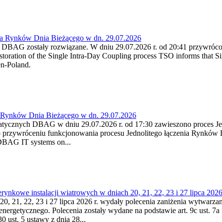
ia Rynków Dnia Bieżącego w dn. 29.07.2026
h DBAG zostały rozwiązane. W dniu 29.07.2026 r. od 20:41 przywróco
ration of the Single Intra-Day Coupling process TSO informs that Si
en-Poland.
a Rynków Dnia Bieżącego w dn. 29.07.2026
atycznych DBAG w dniu 29.07.2026 r. od 17:30 zawieszono proces Je
przywróceniu funkcjonowania procesu Jednolitego łączenia Rynków D
 DBAG IT systems on...
nkowe instalacji wiatrowych w dniach 20, 21, 22, 23 i 27 lipca 2026 
20, 21, 22, 23 i 27 lipca 2026 r. wydały polecenia zaniżenia wytwarzani
nergetycznego. Polecenia zostały wydane na podstawie art. 9c ust. 7a 
0 ust. 5 ustawy z dnia 28...