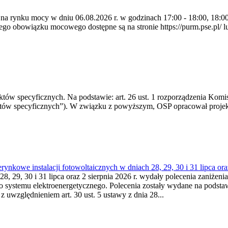
 na rynku mocy w dniu 06.08.2026 r. w godzinach 17:00 - 18:00, 18:00 
 obowiązku mocowego dostępne są na stronie https://purm.pse.pl/ lu
 specyficznych. Na podstawie: art. 26 ust. 1 rozporządzenia Komisji
któw specyficznych”). W związku z powyższym, OSP opracował proje
kowe instalacji fotowoltaicznych w dniach 28, 29, 30 i 31 lipca ora
8, 29, 30 i 31 lipca oraz 2 sierpnia 2026 r. wydały polecenia zaniżenia
o systemu elektroenergetycznego. Polecenia zostały wydane na podstawi
 z uwzględnieniem art. 30 ust. 5 ustawy z dnia 28...