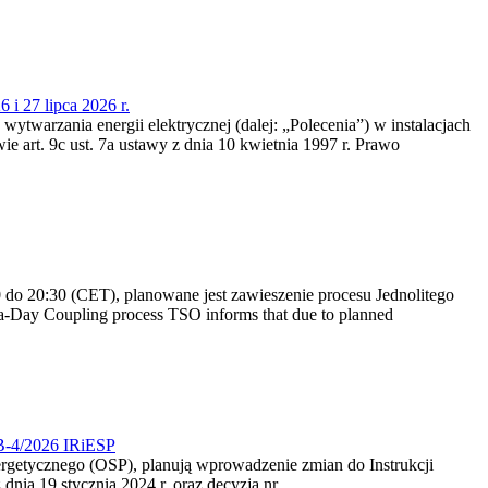
 i 27 lipca 2026 r.
 wytwarzania energii elektrycznej (dalej: „Polecenia”) w instalacjach
e art. 9c ust. 7a ustawy z dnia 10 kwietnia 1997 r. Prawo
do 20:30 (CET), planowane jest zawieszenie procesu Jednolitego
-Day Coupling process TSO informs that due to planned
CB-4/2026 IRiESP
nergetycznego (OSP), planują wprowadzenie zmian do Instrukcji
nia 19 stycznia 2024 r. oraz decyzją nr