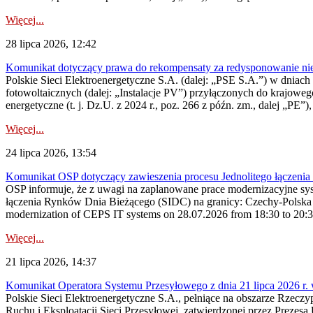
Więcej...
28 lipca 2026, 12:42
Komunikat dotyczący prawa do rekompensaty za redysponowanie nieryn
Polskie Sieci Elektroenergetyczne S.A. (dalej: „PSE S.A.”) w dniach 2
fotowoltaicznych (dalej: „Instalacje PV”) przyłączonych do krajoweg
energetyczne (t. j. Dz.U. z 2024 r., poz. 266 z późn. zm., dalej „PE”),
Więcej...
24 lipca 2026, 13:54
Komunikat OSP dotyczący zawieszenia procesu Jednolitego łączeni
OSP informuje, że z uwagi na zaplanowane prace modernizacyjne sy
łączenia Rynków Dnia Bieżącego (SIDC) na granicy: Czechy-Polska 
modernization of CEPS IT systems on 28.07.2026 from 18:30 to 20:30, 
Więcej...
21 lipca 2026, 14:37
Komunikat Operatora Systemu Przesyłowego z dnia 21 lipca 2026 r. 
Polskie Sieci Elektroenergetyczne S.A., pełniące na obszarze Rzecz
Ruchu i Eksploatacji Sieci Przesyłowej, zatwierdzonej przez Prezes