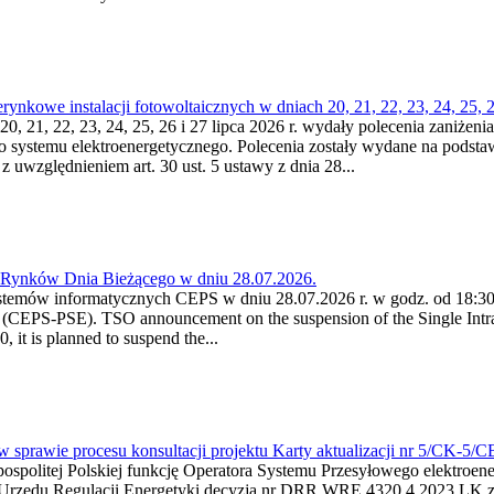
kowe instalacji fotowoltaicznych w dniach 20, 21, 22, 23, 24, 25, 26
0, 21, 22, 23, 24, 25, 26 i 27 lipca 2026 r. wydały polecenia zaniżenia
o systemu elektroenergetycznego. Polecenia zostały wydane na podstawi
 z uwzględnieniem art. 30 ust. 5 ustawy z dnia 28...
a Rynków Dnia Bieżącego w dniu 28.07.2026.
stemów informatycznych CEPS w dniu 28.07.2026 r. w godz. od 18:30 
(CEPS-PSE). TSO announcement on the suspension of the Single Intra
it is planned to suspend the...
w sprawie procesu konsultacji projektu Karty aktualizacji nr 5/CK-5/
ypospolitej Polskiej funkcję Operatora Systemu Przesyłowego elektroe
a Urzędu Regulacji Energetyki decyzją nr DRR.WRE.4320.4.2023.LK z d