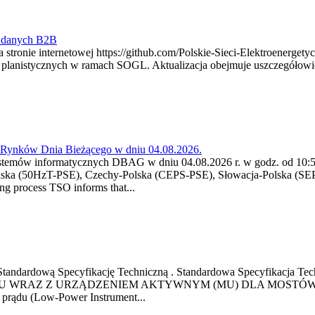
y danych B2B
 stronie internetowej https://github.com/Polskie-Sieci-Elektroenerget
ch planistycznych w ramach SOGL. Aktualizacja obejmuje uszczegół
a Rynków Dnia Bieżącego w dniu 04.08.2026.
stemów informatycznych DBAG w dniu 04.08.2026 r. w godz. od 10:55
lska (50HzT-PSE), Czechy-Polska (CEPS-PSE), Słowacja-Polska (SEP
g process TSO informs that...
ową Standardową Specyfikację Techniczną . Standardowa Specyfi
 WRAZ Z URZĄDZENIEM AKTYWNYM (MU) DLA MOSTÓW SZYN
u prądu (Low-Power Instrument...