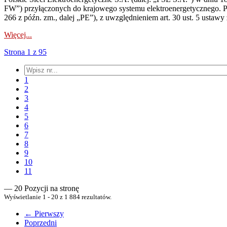
FW”) przyłączonych do krajowego systemu elektroenergetycznego. Pole
266 z późn. zm., dalej „PE”), z uwzględnieniem art. 30 ust. 5 ustawy z
Więcej...
Strona 1 z 95
1
2
3
4
5
6
7
8
9
10
11
— 20 Pozycji na stronę
Wyświetlanie 1 - 20 z 1 884 rezultatów.
← Pierwszy
Poprzedni