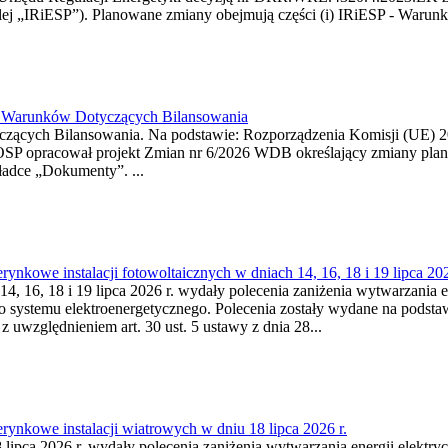
j „IRiESP”). Planowane zmiany obejmują części (i) IRiESP - Warunki 
26 Warunków Dotyczących Bilansowania
ących Bilansowania. Na podstawie: Rozporządzenia Komisji (UE) 2017
OSP opracował projekt Zmian nr 6/2026 WDB określający zmiany pla
ładce „Dokumenty”. ...
kowe instalacji fotowoltaicznych w dniach 14, 16, 18 i 19 lipca 202
4, 16, 18 i 19 lipca 2026 r. wydały polecenia zaniżenia wytwarzania ene
o systemu elektroenergetycznego. Polecenia zostały wydane na podstawi
 z uwzględnieniem art. 30 ust. 5 ustawy z dnia 28...
ynkowe instalacji wiatrowych w dniu 18 lipca 2026 r.
lipca 2026 r. wydały polecenia zaniżenia wytwarzania energii elektrycz