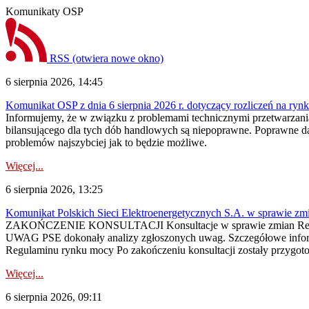
Komunikaty OSP
RSS
(otwiera nowe okno)
6 sierpnia 2026, 14:45
Komunikat OSP z dnia 6 sierpnia 2026 r. dotyczący rozliczeń na rynku
Informujemy, że w związku z problemami technicznymi przetwarzani
bilansującego dla tych dób handlowych są niepoprawne. Poprawne dane
problemów najszybciej jak to będzie możliwe.
Więcej...
6 sierpnia 2026, 13:25
Komunikat Polskich Sieci Elektroenergetycznych S.A. w sprawie z
ZAKOŃCZENIE KONSULTACJI Konsultacje w sprawie zmian Regula
UWAG PSE dokonały analizy zgłoszonych uwag. Szczegółowe informac
Regulaminu rynku mocy Po zakończeniu konsultacji zostały przygoto
Więcej...
6 sierpnia 2026, 09:11