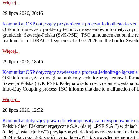
Więcej...
29 lipca 2026, 20:46
Komunikat OSP dotyczący przywrócenia procesu Jednolitego łączen
OSP informuje, że z problemy techniczne systemów informatycznyc
granicach: Szwecja-Polska (SvK-PSE). TSO announcement on the resto
malfunction of DBAG IT systems at 29.07.2026 on the border Swed
Więcej...
29 lipca 2026, 18:45
Komunikat OSP dotyczący zawieszenia procesu Jednolitego łączeni
OSP informuje, że z uwagi na problemy techniczne systemów inform
Szwecja-Polska (SvK-PSE). Kolejna wiadomość zostanie wysłana po 
Intra-Day Coupling process TSO informs that due to malfunction of
Więcej...
28 lipca 2026, 12:52
Komunikat dotyczący prawa do rekompensaty za redysponowanie niery
Polskie Sieci Elektroenergetyczne S.A. (dalej: „PSE S.A.”) w dniach 
(dalej: „Instalacje FW”) przyłączonych do krajowego systemu elektroe
2024 roku, poz. 266 z późn. zm., dalej „PE”), z uwzględnieniem art. 3