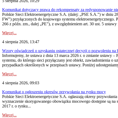
5 sierpnia 2026, 10:29
Komunikat dotyczący prawa do rekompensaty za redysponowanie nier
Polskie Sieci Elektroenergetyczne S.A. (dalej: „PSE S.A.”) w dniu 28 
FW”) przyłączonych do krajowego systemu elektroenergetycznego. Pole
266 z późn. zm., dalej „PE”), z uwzględnieniem art. 30 ust. 5 ustawy z
Więcej...
4 sierpnia 2026, 13:47
Wzory oświadczeń o uzyskaniu ostatecznej decyzji o pozwoleniu na
Informujemy, że ustawa z dnia 13 marca 2026 r. o zmianie ustawy – 
systemu, do którego sieci przyłączany jest obiekt, zawiadomienia o 
przypadkach określonych w przepisach ustawy. Poniżej udostępniam
Więcej...
4 sierpnia 2026, 09:03
Komunikat o ogłoszeniu okresów przywołania na rynku mocy
Polskie Sieci Elektroenergetyczne S.A. ogłaszają okresy przywołan
wyznaczenie skorygowanego obowiązku mocowego dostępne są na stroni
2017 r. o rynku...
Więcej...