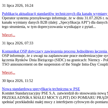
31 lipca 2026, 16:24
Publikacja aktualizacji standardów technicznych dla kanału wymian
Operator systemu przesyłowego informuje, że w dniu 31.07.2026 r. na
kanału wymiany danych B2B (dalej: „Specyfikacja API”) dla dany
tego strumienia, w tym doprecyzowania wynikające z pytań...
Więcej...
31 lipca 2026, 07:33
Komunikat OSP dotyczący zawieszenia procesu Jednolitego łączeni
OSP informuje, że z uwagi na zaplanowane prace modernizacyjne sy
łączenia Rynków Dnia Bieżącego (SIDC) na granicach: Niemcy - Po
TSO announcement on the suspension of the Single Intra-Day Couplin
Więcej...
30 lipca 2026, 11:52
Nowa standardowa specyfikacja techniczna w PSE
Komitet Standaryzacyjny PSE S.A. zatwierdził do stosowania n
PRZEKŁADNIKA MAŁEJ MOCY (LPIT) DO POMIARU PRĄDU
spełniać przekładniki małej mocy z interfejsem cyfrowym do pomiar