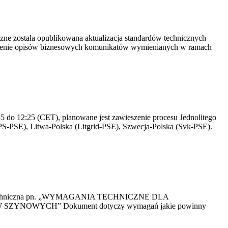
yczne została opublikowana aktualizacja standardów technicznych
owienie opisów biznesowych komunikatów wymienianych w ramach
 do 12:25 (CET), planowane jest zawieszenie procesu Jednolitego
S-PSE), Litwa-Polska (Litgrid-PSE), Szwecja-Polska (Svk-PSE).
kacja Techniczna pn. „WYMAGANIA TECHNICZNE DLA
OWYCH” Dokument dotyczy wymagań jakie powinny