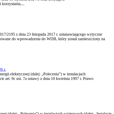
korzystania,...
/2195 z dnia 23‍ listopada 2017 r. ustanawiającego wytyczne
nowane do wprowadzenia do WDB, który został zamieszczony na
6 r.
rgii elektrycznej (dalej: „Polecenia”) w instalacjach
e art. 9c ust. 7a ustawy z dnia 10 kwietnia 1997 r. Prawo
nej (dalej: „Polecenia”) w instalacjach wiatrowych (dalej: „Instalacje