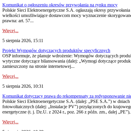
Komunikat o ogłoszeniu okresów przywołania na rynku mocy
Polskie Sieci Elektroenergetyczne S.A. ogłaszają okresy przywołania
wielkości umożliwiające dostawcom mocy wyznaczenie skorygowanego
prawna: art. 57...
Więcej...
5 sierpnia 2026, 15:11
Projekt Wymogów dotyczących produktów specyficznych
OSP informuje, że planuje wdrożenie: Wymogów dotyczących produktów
wytyczne dotyczące bilansowania (dalej: „Wymogi dotyczące produ
zamieszczony na stronie internetowej...
Więcej...
5 sierpnia 2026, 10:31
Komunikat dotyczący prawa do rekompensaty za redysponowanie nieryn
Polskie Sieci Elektroenergetyczne S.A. (dalej: „PSE S.A.”) w dniach 2
fotowoltaicznych (dalej: „Instalacje PV”) przyłączonych do krajoweg
energetyczne (t. j. Dz.U. z 2024 r., poz. 266 z późn. zm., dalej „PE”),
Więcej...