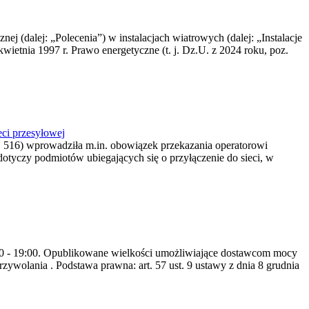
nej (dalej: „Polecenia”) w instalacjach wiatrowych (dalej: „Instalacje
wietnia 1997 r. Prawo energetyczne (t. j. Dz.U. z 2024 roku, poz.
ci przesyłowej
z. 516) wprowadziła m.in. obowiązek przekazania operatorowi
dotyczy podmiotów ubiegających się o przyłączenie do sieci, w
8:00 - 19:00. Opublikowane wielkości umożliwiające dostawcom mocy
ywolania . Podstawa prawna: art. 57 ust. 9 ustawy z dnia 8 grudnia